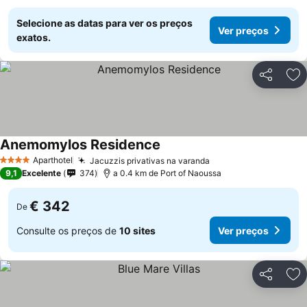
Selecione as datas para ver os preços
Ver preços
exatos.
Partilhar
Ad
Anemomylos Residence
Ver preços
Aparthotel
Jacuzzis privativas na varanda
Ver preços
4 Estrelas
9,1
Excelente
374
a 0.4 km de Port of Naoussa
€ 342
De
Consulte os preços de
10 sites
Ver preços
Partilhar
Ad