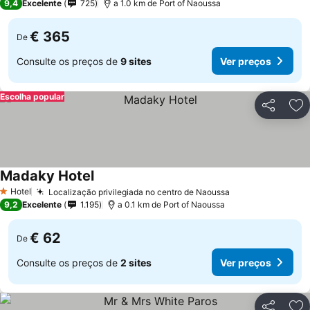
9,4
Excelente
725
a 1.0 km de Port of Naoussa
€ 365
De
Consulte os preços de
9 sites
Ver preços
Escolha popular
Partilhar
Ad
Madaky Hotel
Ver preços
Hotel
Localização privilegiada no centro de Naoussa
Ver preços
1 Estrelas
9,2
Excelente
1.195
a 0.1 km de Port of Naoussa
€ 62
De
Consulte os preços de
2 sites
Ver preços