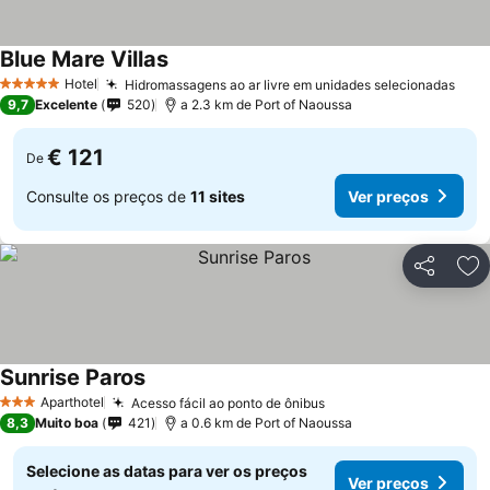
Blue Mare Villas
Ver preços
Hotel
Hidromassagens ao ar livre em unidades selecionadas
Ver 
5 Estrelas
9,7
Excelente
520
a 2.3 km de Port of Naoussa
€ 121
De
Consulte os preços de
11 sites
Ver preços
Partilhar
Ad
Sunrise Paros
Ver preços
Aparthotel
Acesso fácil ao ponto de ônibus
Ver preços
3 Estrelas
8,3
Muito boa
421
a 0.6 km de Port of Naoussa
Selecione as datas para ver os preços
Ver preços