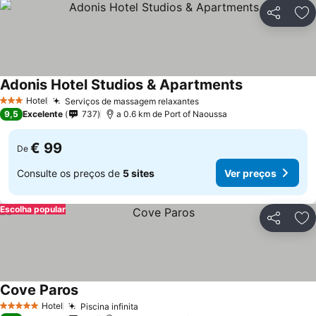
Partilhar
Ad
Adonis Hotel Studios & Apartments
Ver preços
Hotel
Serviços de massagem relaxantes
Ver preços
3 Estrelas
9,5
Excelente
737
a 0.6 km de Port of Naoussa
€ 99
De
Consulte os preços de
5 sites
Ver preços
Escolha popular
Partilhar
Ad
Cove Paros
Ver preços
Hotel
Piscina infinita
Ver preços
5 Estrelas