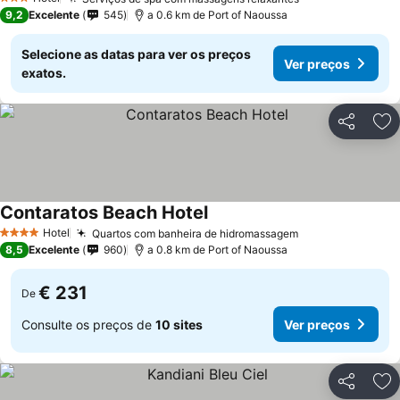
Ver preços
3 Estrelas
9,2
Excelente
545
a 0.6 km de Port of Naoussa
Selecione as datas para ver os preços
Ver preços
exatos.
Partilhar
Ad
Contaratos Beach Hotel
Ver preços
Hotel
Quartos com banheira de hidromassagem
Ver preços
4 Estrelas
8,5
Excelente
960
a 0.8 km de Port of Naoussa
€ 231
De
Consulte os preços de
10 sites
Ver preços
Partilhar
Ad