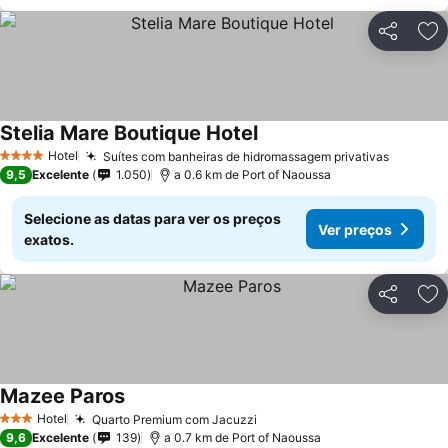
Partilhar
Ad
Stelia Mare Boutique Hotel
Ver preços
Hotel
Suítes com banheiras de hidromassagem privativas
Ver pre
4 Estrelas
9,5
Excelente
1.050
a 0.6 km de Port of Naoussa
Selecione as datas para ver os preços
Ver preços
exatos.
Partilhar
Ad
Mazee Paros
Ver preços
Hotel
Quarto Premium com Jacuzzi
Ver preços
3 Estrelas
9,6
Excelente
139
a 0.7 km de Port of Naoussa