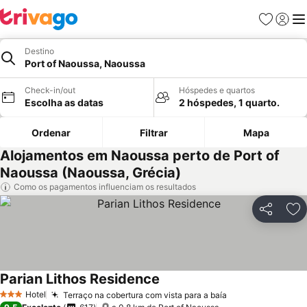
Favoritos
Iniciar
Me
Destino
Port of Naoussa, Naoussa
Check-in/out
Hóspedes e quartos
Escolha as datas
2 hóspedes, 1 quarto.
Ordenar
Filtrar
Mapa
Alojamentos em Naoussa perto de Port of
Naoussa (Naoussa, Grécia)
Como os pagamentos influenciam os resultados
Partilhar
Ad
Parian Lithos Residence
Ver preços
Hotel
Terraço na cobertura com vista para a baía
Ver preços
3 Estrelas