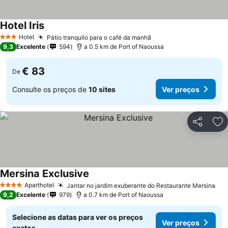
Hotel Iris
Ver preços
Hotel
Pátio tranquilo para o café da manhã
Ver preços
3 Estrelas
9,3
Excelente
594
a 0.5 km de Port of Naoussa
€ 83
De
Consulte os preços de
10 sites
Ver preços
Partilhar
Ad
Mersina Exclusive
Ver preços
Aparthotel
Jantar no jardim exuberante do Restaurante Mersina
Ver
4 Estrelas
9,2
Excelente
979
a 0.7 km de Port of Naoussa
Selecione as datas para ver os preços
Ver preços
exatos.