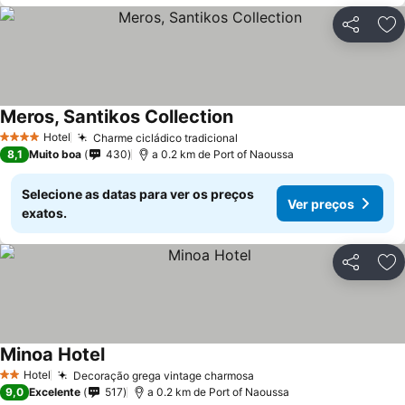
Partilhar
Ad
Meros, Santikos Collection
Ver preços
Hotel
Charme cicládico tradicional
Ver preços
4 Estrelas
8,1
Muito boa
430
a 0.2 km de Port of Naoussa
Selecione as datas para ver os preços
Ver preços
exatos.
Partilhar
Ad
Minoa Hotel
Ver preços
Hotel
Decoração grega vintage charmosa
Ver preços
2 Estrelas
9,0
Excelente
517
a 0.2 km de Port of Naoussa