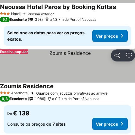
Naoussa Hotel Paros by Booking Kottas
Ver pre
Hotel
Piscina exterior
Ver preços
3 Estrelas
9,1
Excelente
398
a 1.3 km de Port of Naoussa
Selecione as datas para ver os preços
Ver preços
exatos.
Escolha popular
Partilhar
Ad
Zoumis Residence
Ver preços
Aparthotel
Quartos com jacuzzis privativas ao ar livre
Ver preços
3 Estrelas
9,3
Excelente
1.086
a 0.7 km de Port of Naoussa
€ 139
De
Consulte os preços de
7 sites
Ver preços