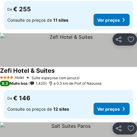
€ 255
De
Consulte os preços de
11 sites
Ver preços
Partilhar
Ad
Zefi Hotel & Suites
Ver preços
Hotel
Suíte espaçosa com jacuzzi
Ver preços
4 Estrelas
8,3
Muito boa
1.420
a 0.5 km de Port of Naoussa
€ 146
De
Consulte os preços de
12 sites
Ver preços
Partilhar
Ad