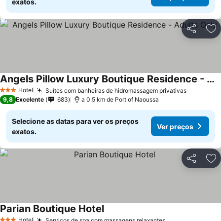
exatos.
Partilhar
Ad
Angels Pillow Luxury Boutique Residence - Adults Only
Ver preços
Hotel
Suítes com banheiras de hidromassagem privativas
Ver preç
3 Estrelas
9,8
Excelente
683
a 0.5 km de Port of Naoussa
Selecione as datas para ver os preços
Ver preços
exatos.
Partilhar
Ad
Parian Boutique Hotel
Ver preços
Hotel
Serviços de spa com massagens relaxantes