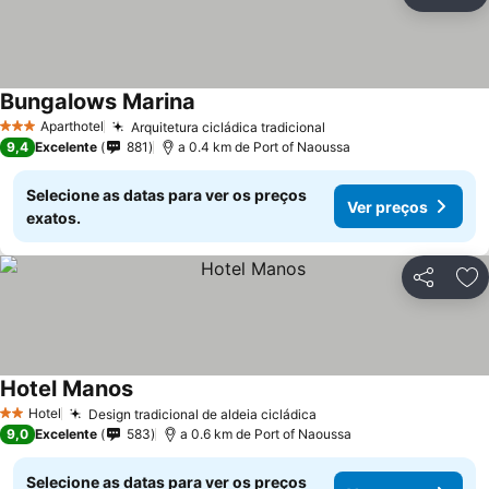
Partilhar
Ad
Bungalows Marina
Ver preços
Aparthotel
Arquitetura cicládica tradicional
Ver preços
3 Estrelas
9,4
Excelente
881
a 0.4 km de Port of Naoussa
Selecione as datas para ver os preços
Ver preços
exatos.
Partilhar
Ad
Hotel Manos
Ver preços
Hotel
Design tradicional de aldeia cicládica
Ver preços
2 Estrelas
9,0
Excelente
583
a 0.6 km de Port of Naoussa
Selecione as datas para ver os preços