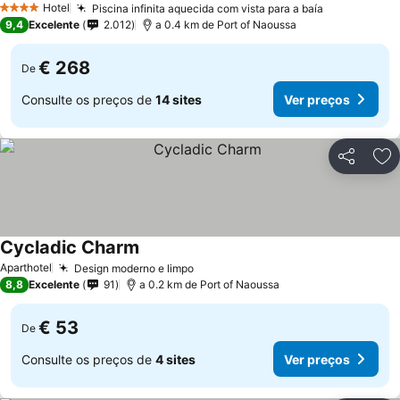
Hotel
Piscina infinita aquecida com vista para a baía
Ver preços
4 Estrelas
9,4
Excelente
2.012
a 0.4 km de Port of Naoussa
€ 268
De
Consulte os preços de
14 sites
Ver preços
Partilhar
Ad
Cycladic Charm
Ver preços
Aparthotel
Design moderno e limpo
Ver preços
8,8
Excelente
91
a 0.2 km de Port of Naoussa
€ 53
De
Consulte os preços de
4 sites
Ver preços