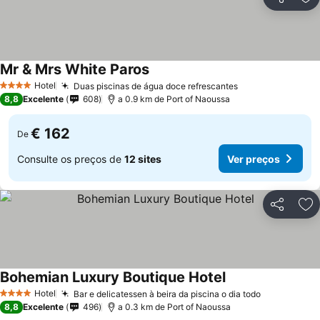
Partilhar
Ad
Mr & Mrs White Paros
Ver preços
Hotel
Duas piscinas de água doce refrescantes
Ver preços
4 Estrelas
8,8
Excelente
608
a 0.9 km de Port of Naoussa
€ 162
De
Consulte os preços de
12 sites
Ver preços
Partilhar
Ad
Bohemian Luxury Boutique Hotel
Ver preços
Hotel
Bar e delicatessen à beira da piscina o dia todo
Ver preços
4 Estrelas
8,8
Excelente
496
a 0.3 km de Port of Naoussa