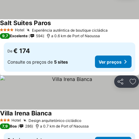
Salt Suites Paros
Ver preços
Hotel
Experiência autêntica de boutique cicládica
Ver preços
4 Estrelas
9,7
Excelente
594
a 0.6 km de Port of Naoussa
€ 174
De
Consulte os preços de
5 sites
Ver preços
Partilhar
Ad
Villa Irena Bianca
Ver preços
Hotel
Design arquitetónico cicládico
Ver preços
3 Estrelas
7,9
Boa
286
a 0.7 km de Port of Naoussa