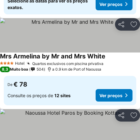
Selecione as datas para ver os preços
Ver preços
exatos.
Partilhar
Ad
Mrs Armelina by Mr and Mrs White
Ver preços
Hotel
Quartos exclusivos com piscina privativa
Ver preços
4 Estrelas
8,3
Muito boa
504
a 0.9 km de Port of Naoussa
€ 78
De
Consulte os preços de
12 sites
Ver preços
Partilhar
Ad