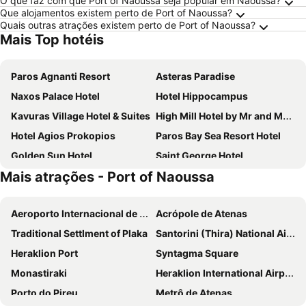
O que faz com que Port of Naoussa seja popular em Naoussa?
Que alojamentos existem perto de Port of Naoussa?
Quais outras atrações existem perto de Port of Naoussa?
Mais Top hotéis
Paros Agnanti Resort
Asteras Paradise
Naxos Palace Hotel
Hotel Hippocampus
Kavuras Village Hotel & Suites
High Mill Hotel by Mr and Mrs White
Hotel Agios Prokopios
Paros Bay Sea Resort Hotel
Golden Sun Hotel
Saint George Hotel
Mais atrações - Port of Naoussa
Roses Beach Hotel
San Antonio Summer House Paros by GHH
Argo Boutique Hotel
Papadakis
Aeroporto Internacional de Atenas
Acrópole de Atenas
Narges Hotel
Eri Hotel
Traditional Settlment of Plaka
Santorini (Thira) National Airport
Poseidon of Paros Hotel & Spa
Mr & Mrs White Paros
Heraklion Port
Syntagma Square
Dimitra Hotel
Afrodite Boutique Hotel
Monastiraki
Heraklion International Airport
Plaza Beach Hotel
Aegean Palace
Porto do Pireu
Metrô de Atenas
Polos Hotel Paros by GHH
Liana Beach Hotel & Spa