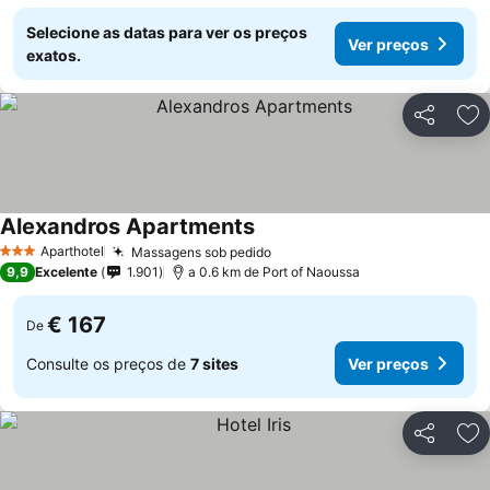
Selecione as datas para ver os preços
Ver preços
exatos.
Partilhar
Ad
Alexandros Apartments
Ver preços
Aparthotel
Massagens sob pedido
Ver preços
3 Estrelas
9,9
Excelente
1.901
a 0.6 km de Port of Naoussa
€ 167
De
Consulte os preços de
7 sites
Ver preços
Partilhar
Ad