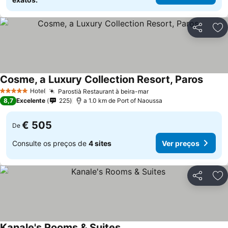
Partilhar
Ad
Cosme, a Luxury Collection Resort, Paros
Ver pr
Hotel
Parostià Restaurant à beira-mar
Ver preços
5 Estrelas
8,7
Excelente
225
a 1.0 km de Port of Naoussa
€ 505
De
Consulte os preços de
4 sites
Ver preços
Partilhar
Ad
Kanale's Rooms & Suites