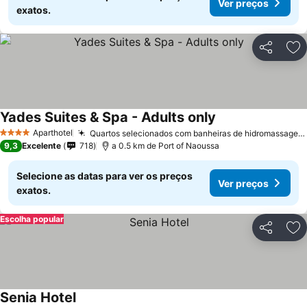
Ver preços
exatos.
Partilhar
Ad
Yades Suites & Spa - Adults only
Ver preços
Aparthotel
Quartos selecionados com banheiras de hidromassagem privativas
4 Estrelas
9,3
Excelente
718
a 0.5 km de Port of Naoussa
Selecione as datas para ver os preços
Ver preços
exatos.
Escolha popular
Partilhar
Ad
Senia Hotel
Ver preços