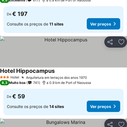
9,5
Excelente
617
a 0.8 km de Port of Naoussa
€ 197
De
Consulte os preços de
11 sites
Ver preços
Partilhar
Ad
Hotel Hippocampus
Ver preços
Hotel
Arquitetura em terraços dos anos 1970
Ver preços
3 Estrelas
8,3
Muito boa
741
a 0.9 km de Port of Naoussa
€ 59
De
Consulte os preços de
14 sites
Ver preços