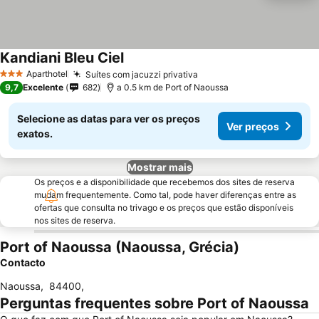
Kandiani Bleu Ciel
Ver preços
Aparthotel
Suítes com jacuzzi privativa
Ver preços
3 Estrelas
9,7
Excelente
682
a 0.5 km de Port of Naoussa
Selecione as datas para ver os preços
Ver preços
exatos.
Mostrar mais
Os preços e a disponibilidade que recebemos dos sites de reserva
mudam frequentemente. Como tal, pode haver diferenças entre as
ofertas que consulta no trivago e os preços que estão disponíveis
nos sites de reserva.
Port of Naoussa (Naoussa, Grécia)
Contacto
Naoussa
,
84400
,
Perguntas frequentes sobre Port of Naoussa