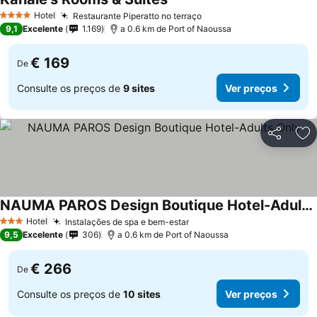
Ver preços
Hotel
Restaurante Piperatto no terraço
Ver preços
4 Estrelas
9,1
Excelente
1.169
a 0.6 km de Port of Naoussa
€ 169
De
Consulte os preços de
9 sites
Ver preços
Partilhar
Ad
NAUMA PAROS Design Boutique Hotel-Adults Only
Ver preços
Hotel
Instalações de spa e bem-estar
Ver preços
3 Estrelas
9,5
Excelente
306
a 0.6 km de Port of Naoussa
€ 266
De
Consulte os preços de
10 sites
Ver preços