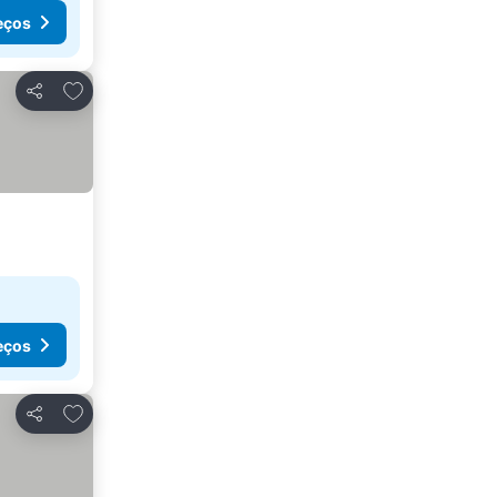
eços
Adicionar aos favoritos
Partilhar
eços
Adicionar aos favoritos
Partilhar