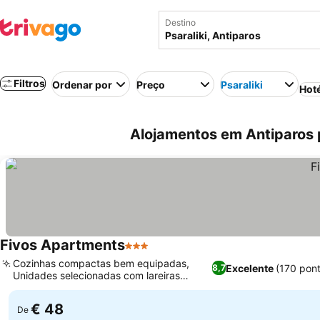
Destino
Filtros
Ordenar por
Preço
Psaraliki
Hot
Alojamentos em Antiparos p
Fivos Apartments
3 Estrelas
Cozinhas compactas bem equipadas,
Excelente
(170 pon
8,7
Unidades selecionadas com lareiras
aconchegantes
€ 48
De