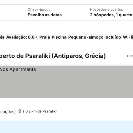
Check-in/out
Hóspedes e quartos
Escolha as datas
2 hóspedes, 1 quarto
éis
Avaliação: 8,0+
Praia
Piscina
Pequeno-almoço incluído
Wi-f
erto de Psaraliki (Antiparos, Grécia)
Com
tuações)
a 6.2 km de Psaraliki