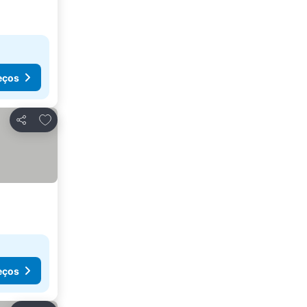
eços
Adicionar aos favoritos
Partilhar
eços