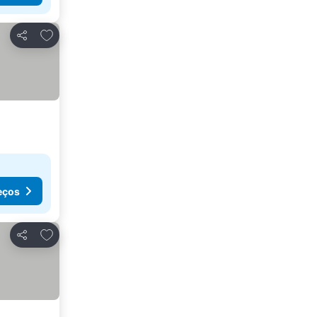
Adicionar aos favoritos
Partilhar
eços
Adicionar aos favoritos
Partilhar