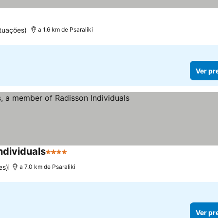
tuações)
a 1.6 km de Psaraliki
Ver pr
ndividuals
4 Estrelas
es)
a 7.0 km de Psaraliki
Ver pr