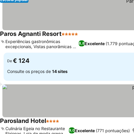
Paros Agnanti Resort
5 Estrelas
Experiências gastronômicas
Excelente
(1.779 pontua
8,8
excepcionais, Vistas panorâmicas do
Mar Egeu
€ 124
De
Consulte os preços de
14 sites
Parosland Hotel
4 Estrelas
Culinária Egeia no Restaurante
Excelente
(771 pontuações)
9,0
Elaionas, Loja de moda grega