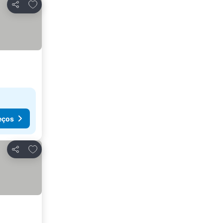
Adicionar aos favoritos
Partilhar
eços
Adicionar aos favoritos
Partilhar