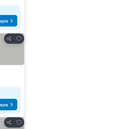
eços
Adicionar aos favoritos
Partilhar
eços
Adicionar aos favoritos
Partilhar