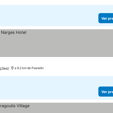
Ver pr
ções)
a 6.2 km de Psaraliki
Ver pr