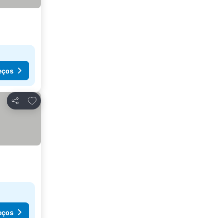
eços
Adicionar aos favoritos
Partilhar
eços