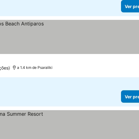
Ver pr
ções)
a 1.4 km de Psaraliki
Ver pr