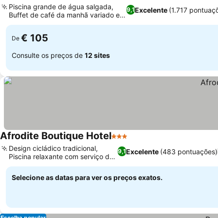
Piscina grande de água salgada,
Excelente
(1.717 pontuaç
9,1
Buffet de café da manhã variado e
farto
€ 105
De
Consulte os preços de
12 sites
Afrodite Boutique Hotel
3 Estrelas
Design cicládico tradicional,
Excelente
(483 pontuações)
9,1
Piscina relaxante com serviço de
bar
Selecione as datas para ver os preços exatos.
Escolha popular