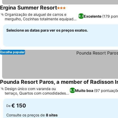
Ergina Summer Resort
3 Estrelas
Organização de aluguel de carros e
Excelente
(179 pon
9,3
mergulho, Cozinhas totalmente equipadas
nos quartos
Selecione as datas para ver os preços exatos.
Escolha popular
Pounda Resort Paros, a member of Radisson I
Design único com varanda ou
Muito boa
(97 pontuaçõ
8,3
terraço, Quartos com comodidades
práticas
€ 150
De
Consulte os preços de
8 sites