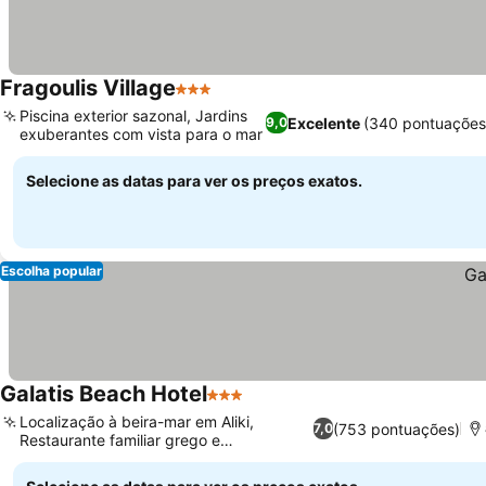
Fragoulis Village
3 Estrelas
Piscina exterior sazonal, Jardins
Excelente
(340 pontuações
9,0
exuberantes com vista para o mar
Selecione as datas para ver os preços exatos.
Escolha popular
Galatis Beach Hotel
3 Estrelas
Localização à beira-mar em Aliki,
(753 pontuações)
7,0
Restaurante familiar grego e
internacional