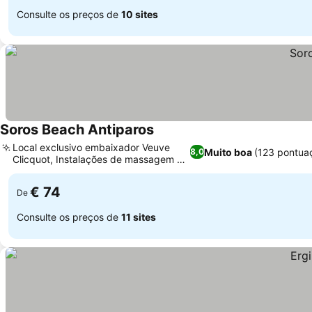
Consulte os preços de
10 sites
Soros Beach Antiparos
Local exclusivo embaixador Veuve
Muito boa
(123 pontua
8,0
Clicquot, Instalações de massagem no
local
€ 74
De
Consulte os preços de
11 sites