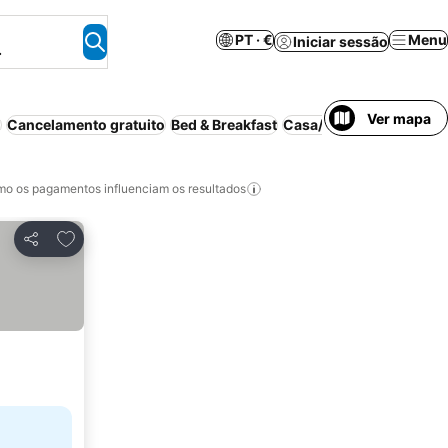
PT · €
Menu
Iniciar sessão
.
Ver mapa
i
Cancelamento gratuito
Bed & Breakfast
Casa/apartamento intei
o os pagamentos influenciam os resultados
Adicionar aos favoritos
Partilhar