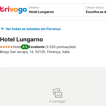
Destino
Check-in/out
Escolha as 
Ver todas as estadias em Florença
Hotel Lungarno
Hotel
Excelente
(
3.520 pontuações
)
9,5
5 Estrelas
Borgo San Iacopo, 14, 50125, Florença, Itália
A carregar