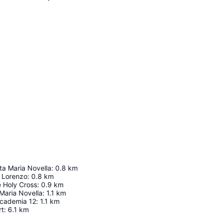
nta Maria Novella
:
0.8
km
n Lorenzo
:
0.8
km
e Holy Cross
:
0.9
km
Maria Novella
:
1.1
km
accademia 12
:
1.1
km
rt
:
6.1
km