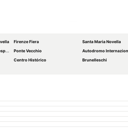
Ampliar mapa
vella
Firenze Fiera
Santa Maria Novella
cci
Ponte Vecchio
Autodromo Internazionale de
Centro Histórico
Brunelleschi