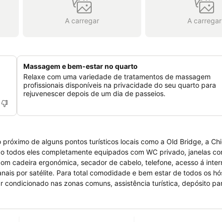
A carregar
A carregar
Massagem e bem-estar no quarto
Relaxe com uma variedade de tratamentos de massagem
profissionais disponíveis na privacidade do seu quarto para
rejuvenescer depois de um dia de passeios.
 próximo de alguns pontos turísticos locais como a Old Bridge, a Ch
stando todos eles completamente equipados com WC privado, janelas com
a com cadeira ergonómica, secador de cabelo, telefone, acesso á inter
anais por satélite. Para total comodidade e bem estar de todos os h
 ar condicionado nas zonas comuns, assistência turística, depósito p
viço de quarto 24h, staff com conhecimentos linguísticos, lavandari
 reuniões e conferências. Para momentos de lazer dispõe de bar lou