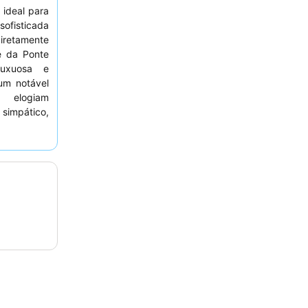
, ideal para
ofisticada
iretamente
te da Ponte
luxuosa e
um notável
 elogiam
simpático,
eber altas
experiência
to na
torre