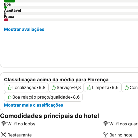
Boa
Aceitável
Fraca
Mostrar avaliações
Classificação acima da média para Florença
Localização
•
9,8
Serviço
•
9,8
Limpeza
•
9,6
Con
Boa relação preço/qualidade
•
8,6
Mostrar mais classificações
Comodidades principais do hotel
Wi-fi no lobby
Wi-fi nos quar
Restaurante
Bar no hotel