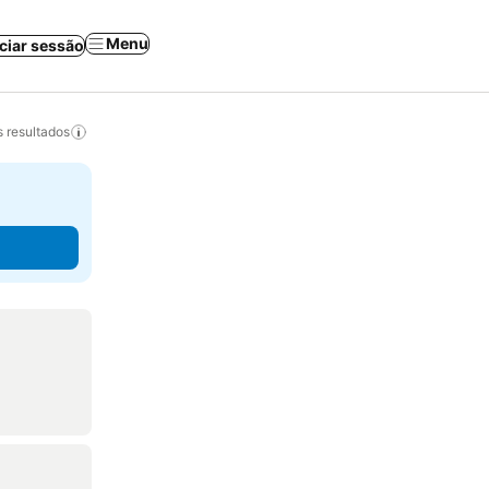
Menu
iciar sessão
 resultados