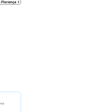
m Florença
tima