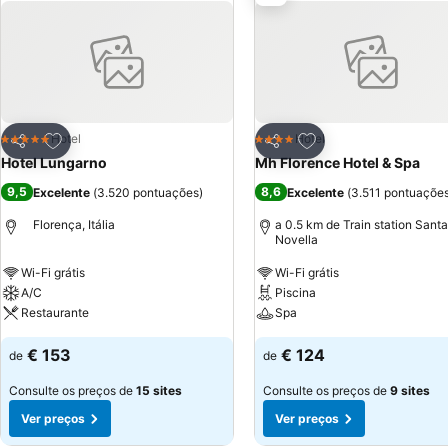
Adicionar aos favoritos
Adicionar aos favor
Hotel
Hotel
5 Estrelas
4 Estrelas
Partilhar
Partilhar
Hotel Lungarno
Mh Florence Hotel & Spa
9,5
8,6
Excelente
(
3.520 pontuações
)
Excelente
(
3.511 pontuaçõe
Florença, Itália
a 0.5 km de Train station Sant
Novella
Wi-Fi grátis
Wi-Fi grátis
A/C
Piscina
Restaurante
Spa
€ 153
€ 124
de
de
Consulte os preços de
15 sites
Consulte os preços de
9 sites
Ver preços
Ver preços