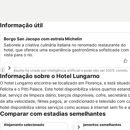
Informação útil
Borgo San Jacopo com estrela Michelin
Saboreie a criativa culinária italiana no renomado restaurante do
hotel, que oferece uma experiência gastronômica sofisticada com
vista para o rio.
Este resumo foi criado por inteligência artificial e pode não ser 100% correto.
Informação sobre o Hotel Lungarno
O hotel Lungarno encontra-se localizado em Florença, e está situado
Felicita e o Pitti Palace. Este hotel disponibiliza vários quartos e
bar, serviço de limpeza diário, berços disponíveis, cofre, secretári
de alta velocidade, filmes pagos, ar condicionado e televisão com c
hotel disponibiliza vários serviços como acesso á internet sem fio e
Comparar com estadias semelhantes
estacionamento nas proximidades, elevador, cofre na recepção e ser
e serviço de câmbio. Para negócios e eventos conta com salas para
Alojamento selecionado
Alojamentos semelhantes
próximo
restaurante e jornais de cortesia.