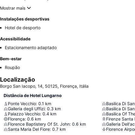
Mostrar mais
Instalações desportivas
Hotel de desporto
Acessibilidade
Estacionamento adaptado
Bem-estar
Roupão
Localização
Borgo San Iacopo, 14, 50125, Florença, Itália
Distância de Hotel Lungarno
Ponte Vecchio
:
0.1
km
Basilica Di Sa
Galleria degli Uffizi
:
0.3
km
Basilica Di Sa
Palazzo Vecchio
:
0.4
km
Basilica Of Th
Florença
:
0.6
km
Firenze Santa 
Florence Baptistery Of St. John
:
0.6
km
Galleria Dell'
Santa Maria Del Fiore
:
0.7
km
Florence Airpo