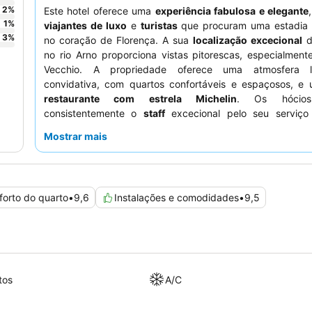
2
%
Este hotel oferece uma
experiência fabulosa e elegante
1
%
viajantes de luxo
e
turistas
que procuram uma estadia s
3
%
no coração de Florença. A sua
localização excecional
d
no rio Arno proporciona vistas pitorescas, especialmen
Vecchio. A propriedade oferece uma atmosfera 
convidativa, com quartos confortáveis e espaçosos, e 
restaurante com estrela Michelin
. Os hócios
consistentemente o
staff
excecional pelo seu serviço 
profissional e atencioso, com o pequeno-almoço a rec
Mostrar mais
classificações pela sua qualidade e variedade. Para uma 
verdadeiramente única, considere reservar um quar
medieval
ou um com vistas deslumbrantes para o rio Arno.
forto do quarto
•
9,6
Instalações e comodidades
•
9,5
tos
A/C