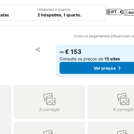
Hóspedes e quartos
PT · €
In
datas
2 hóspedes, 1 quarto.
Como os pagamentos influenciam os
Adicionar aos favoritos
€ 153
de
Partilhar
Consulte os preços de
15 sites
Ver preços
A carregar
A carregar