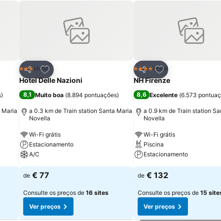
itos
Adicionar aos favoritos
Adicionar aos fav
Hotel
Hotel
3 Estrelas
4 Estrelas
Partilhar
Partilhar
Hotel Delle Nazioni
NH Firenze
8,1
8,6
s
)
Muito boa
(
8.894 pontuações
)
Excelente
(
6.573 pontua
a Maria
a 0.3 km de Train station Santa Maria
a 0.9 km de Train station S
Novella
Novella
Wi-Fi grátis
Wi-Fi grátis
Estacionamento
Piscina
A/C
Estacionamento
€ 77
€ 132
de
de
Consulte os preços de
16 sites
Consulte os preços de
15 site
Ver preços
Ver preços