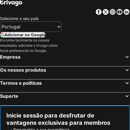
Facebook
Twitter
Insta
Yo
Selecione o seu país
Adicionar no Google
Encontre facilmente os nossos
resultados: adicione o trivago como
fonte preferencial no Google.
Empresa
Os nossos produtos
Termos e políticas
Suporte
Inicie sessão para desfrutar de
vantagens exclusivas para membros
Personalize a sua experiência