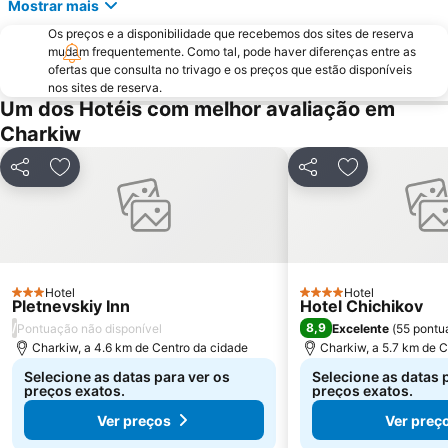
Mostrar mais
Os preços e a disponibilidade que recebemos dos sites de reserva
mudam frequentemente. Como tal, pode haver diferenças entre as
ofertas que consulta no trivago e os preços que estão disponíveis
nos sites de reserva.
Um dos Hotéis com melhor avaliação em
Charkiw
Partilhar
Adicionar aos favoritos
Partilhar
Adicionar aos
Hotel
Hotel
3 Estrelas
4 Estrelas
Pletnevskiy Inn
Hotel Chichikov
/
8,9
Pontuação não disponível
Excelente
(
55 pontu
Charkiw, a 4.6 km de Centro da cidade
Charkiw, a 5.7 km de C
Selecione as datas para ver os
Selecione as datas 
preços exatos.
preços exatos.
Ver preços
Ver preç