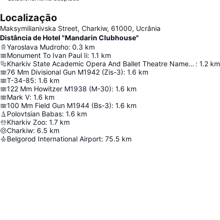
Localização
Maksymilianivska Street, Charkiw, 61000, Ucrânia
Distância de Hotel "Mandarin Clubhouse"
Yaroslava Mudroho
:
0.3
km
Monument To Ivan Paul Ii
:
1.1
km
Kharkiv State Academic Opera And Ballet Theatre Named After Mykola Lysenko
:
1.2
km
76 Mm Divisional Gun M1942 (Zis-3)
:
1.6
km
T-34-85
:
1.6
km
122 Mm Howitzer M1938 (M-30)
:
1.6
km
Mark V
:
1.6
km
100 Mm Field Gun M1944 (Bs-3)
:
1.6
km
Polovtsian Babas
:
1.6
km
Kharkiv Zoo
:
1.7
km
Charkiw
:
6.5
km
Belgorod International Airport
:
75.5
km