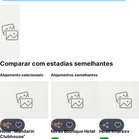
Comparar com estadias semelhantes
Alojamento selecionado
Alojamentos semelhantes
Hotel
Hotel
Hotel
4 Estrelas
4 Estrelas
Partilhar
Adicionar aos favoritos
Partilhar
Adicionar aos favoritos
Partilhar
Adicionar
Hotel "Mandarin
Mirax Boutique Hotel
Hotel Kharkov
Clubhouse"