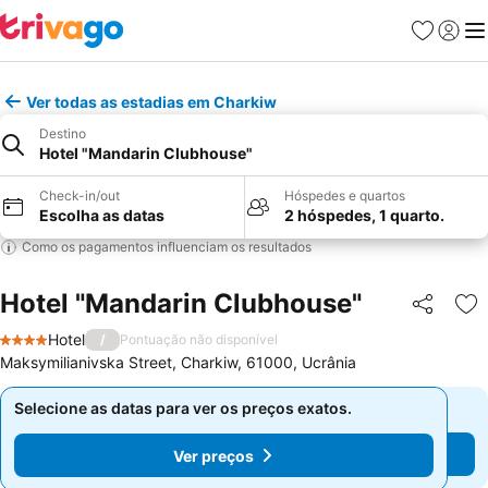
Favoritos
Iniciar
Me
Ver todas as estadias em Charkiw
Destino
Hotel "Mandarin Clubhouse"
Check-in/out
Hóspedes e quartos
Escolha as datas
2 hóspedes, 1 quarto.
Como os pagamentos influenciam os resultados
Hotel "Mandarin Clubhouse"
Partilhar
Ad
Hotel
/
Pontuação não disponível
4 Estrelas
Maksymilianivska Street, Charkiw, 61000, Ucrânia
Selecione as datas para ver os preços exatos.
Selecione as datas para ver os preços exatos.
Ver preços
Ver preços