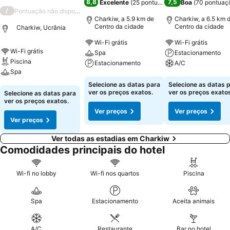
8,8
7,5
Excelente
(
25 pontuações
)
Boa
(
70 pontuaç
/
Pontuação não disponível
Charkiw, a 5.9 km de
Charkiw, a 6.5 km 
Centro da cidade
Centro da cidade
Charkiw, Ucrânia
Wi-Fi grátis
Wi-Fi grátis
Wi-Fi grátis
Spa
Estacionamento
Piscina
Estacionamento
A/C
Spa
Ver preços
Ver preços
Selecione as datas para
Selecione as datas 
Ver preços
ver os preços exatos.
ver os preços exatos
Selecione as datas para
ver os preços exatos.
Ver preços
Ver preços
Ver preços
Ver todas as estadias em Charkiw
Comodidades principais do hotel
Wi-fi no lobby
Wi-fi nos quartos
Piscina
Spa
Estacionamento
Aceita animais
A/C
Restaurante
Bar no hotel