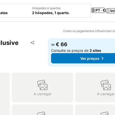
Hóspedes e quartos
PT · €
In
datas
2 hóspedes, 1 quarto.
Como os pagamentos influenciam os
lusive
Adicionar aos favoritos
€ 66
de
Partilhar
Consulte os preços de
2 sites
Ver preços
A carregar
A carregar