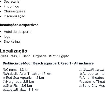
Secretária
Frigorífico
Churrasqueira
Insonorização
Instalações desportivas
Hotel de desporto
Ioga
Snorkeling
Localização
7R3J+7M8, El-Bahr, Hurghada, 19727, Egipto
Distância de Moon Beach aqua park Resort - All inclusive
Cinema
:
1.3
km
متحف الأسماك
:
Arabella Azur Theatre
:
1.7
km
Aeroporto Int
Red Sea Aquarium
:
2
km
Amphitheater
:
Hurghada
:
2.5
km
Jasmine Theat
Star Fish
:
2.6
km
Sand City Mu
ميدان العروسة
:
3.3
km