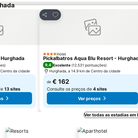
ghada
avoritos
Adicionar aos favoritos
Partilhar
Hotel
4 Estrelas
l Hurghada
Pickalbatros Aqua Blu Resort - Hurgha
9,4
ões
)
Excelente
(
12.531 pontuações
)
 Centro da cidade
Hurghada, a 14.9 km de Centro da cidade
€ 162
de
de
13 sites
Consulte os preços de
4 sites
os
Ver preços
Ver todas as estadias em