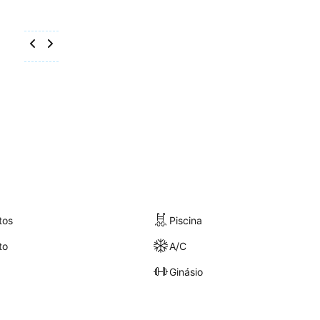
tos
Piscina
to
A/C
Ginásio