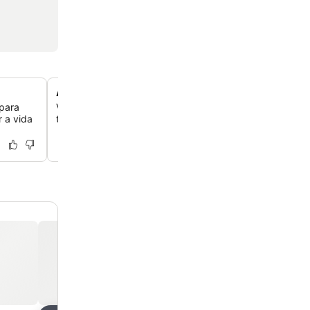
Acesso fácil às comodidades da praia
 para
Você tem acesso conveniente de elevador direto para a
r a vida
toalhas e sucos estão prontamente disponíveis.