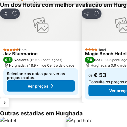
Um dos Hotéis com melhor avaliação em Hur
Adicionar aos favoritos
Adicionar aos f
Partilhar
Partilhar
Hotel
Hotel
5 Estrelas
4 Estrelas
Jaz Bluemarine
Magic Beach Hote
9,5
7,8
Excelente
(
15.353 pontuações
)
Boa
(
3.995 pontuaç
Hurghada, a 18.9 km de Centro da cidade
Hurghada, a 0.9 km de
Selecione as datas para ver os
€ 53
de
preços exatos.
Consulte os preços 
Ver preços
Ver preç
Outras estadias em Hurghada