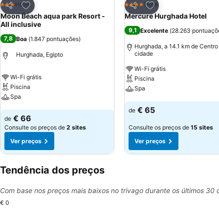
Adicionar aos favoritos
Adicionar aos favor
Hotel
Hotel
3 Estrelas
4 Estrelas
Partilhar
Partilhar
Moon Beach aqua park Resort -
Mercure Hurghada Hotel
All inclusive
9,1
Excelente
(
28.263 pontuaçõ
7,8
Boa
(
1.847 pontuações
)
Hurghada, a 14.1 km de Centro
cidade
Hurghada, Egipto
Wi-Fi grátis
Wi-Fi grátis
Piscina
Piscina
Spa
Spa
Ver preços
€ 65
de
Ver preços
€ 66
de
Consulte os preços de
2 sites
Consulte os preços de
15 sites
Ver preços
Ver preços
Tendência dos preços
Com base nos preços mais baixos no trivago durante os últimos 30 
€ 0