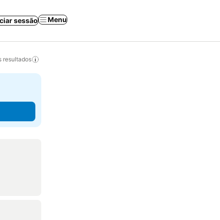
Menu
iciar sessão
 resultados