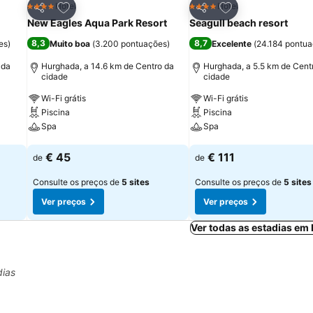
itos
Adicionar aos favoritos
Adicionar aos fav
Hotel
Hotel
4 Estrelas
4 Estrelas
Partilhar
Partilhar
New Eagles Aqua Park Resort
Seagull beach resort
8,3
8,7
es
)
Muito boa
(
3.200 pontuações
)
Excelente
(
24.184 pontu
 da
Hurghada, a 14.6 km de Centro da
Hurghada, a 5.5 km de Cent
cidade
cidade
Wi-Fi grátis
Wi-Fi grátis
Piscina
Piscina
Spa
Spa
Ver preços
Ver preços
€ 45
€ 111
de
de
Consulte os preços de
5 sites
Consulte os preços de
5 sites
Ver preços
Ver preços
Ver todas as estadias em
dias