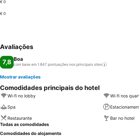
€ 0
€ 0
Avaliações
Boa
7,8
com base em 1.847 pontuações nos principais
sites
Mostrar avaliações
Comodidades principais do hotel
Wi-fi no lobby
Wi-fi nos quar
Spa
Estacionamen
Restaurante
Bar no hotel
Todas as comodidades
Comodidades do alojamento