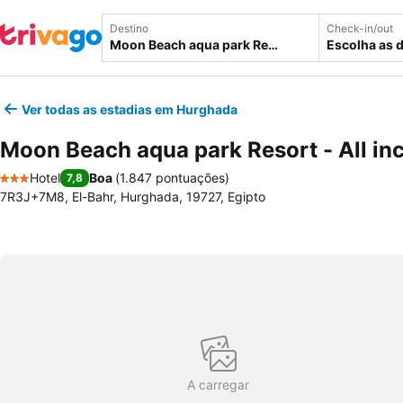
Destino
Check-in/out
Escolha as 
Ver todas as estadias em Hurghada
Moon Beach aqua park Resort - All inc
Hotel
Boa
(
1.847 pontuações
)
7,8
3 Estrelas
7R3J+7M8, El-Bahr, Hurghada, 19727, Egipto
A carregar