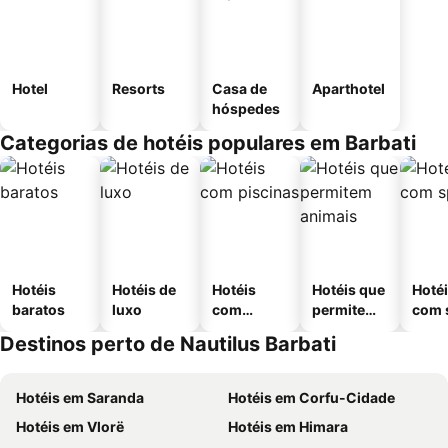
Hotel
Resorts
Casa de
Aparthotel
hóspedes
Categorias de hotéis populares em Barbati
Hotéis
Hotéis de
Hotéis
Hotéis que
Hoté
baratos
luxo
com
permitem
com 
piscinas
animais
Destinos perto de Nautilus Barbati
Hotéis em Saranda
Hotéis em Corfu-Cidade
Hotéis em Vlorë
Hotéis em Himara