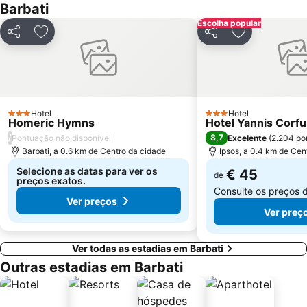
Palea Perithia
Aqualand Corfu
Barbati
Ekthesiako Kentro Kerkuras Corexpo
Casino Corfu
Escolha popular
Partilhar
Adicionar aos favoritos
Partilhar
Adicionar aos
Canal d'Amour
Achillion
Drasti
Syri i Kaltër
Messonghi Paralia
Bella Vraka Beach
Hotel
Hotel
3 Estrelas
3 Estrelas
Homeric Hymns
Hotel Yannis Corfu
/
8,7
Pontuação não disponível
Excelente
(
2.204 po
Barbati, a 0.6 km de Centro da cidade
Ipsos, a 0.4 km de Cen
Selecione as datas para ver os
€ 45
de
preços exatos.
Consulte os preços 
Ver preços
Ver preç
Ver todas as estadias em Barbati
Outras estadias em Barbati