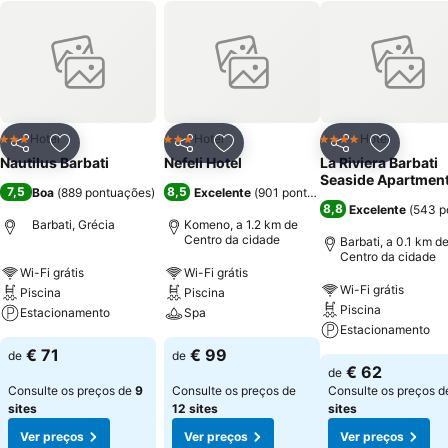
Hotel
Hotel
Hotel
3 Estrelas
3 Estrelas
4 Estrelas
Partilhar
Adicionar aos favoritos
Partilhar
Adicionar aos favoritos
Partilhar
Adicionar
Nautilus Barbati
Nefeli Hotel
La Riviera Barbati
Seaside Apartmen
7,5
8,5
Boa
(
889 pontuações
)
Excelente
(
901 pontuações
)
8,8
Excelente
(
543 p
Barbati, Grécia
Komeno, a 1.2 km de
Centro da cidade
Barbati, a 0.1 km d
Centro da cidade
Wi-Fi grátis
Wi-Fi grátis
Wi-Fi grátis
Piscina
Piscina
Piscina
Estacionamento
Spa
Estacionamento
€ 71
€ 99
de
de
€ 62
de
Consulte os preços de
9
Consulte os preços de
Consulte os preços 
sites
12 sites
sites
Ver preços
Ver preços
Ver preços