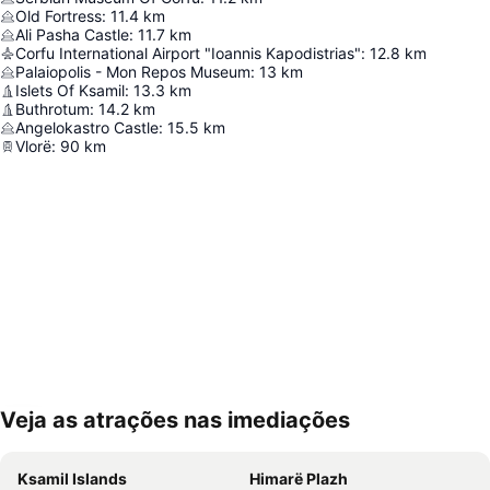
Old Fortress
:
11.4
km
Ali Pasha Castle
:
11.7
km
Corfu International Airport "Ioannis Kapodistrias"
:
12.8
km
Palaiopolis - Mon Repos Museum
:
13
km
Islets Of Ksamil
:
13.3
km
Buthrotum
:
14.2
km
Angelokastro Castle
:
15.5
km
Vlorë
:
90
km
Veja as atrações nas imediações
Ampliar mapa
Ksamil Islands
Himarë Plazh