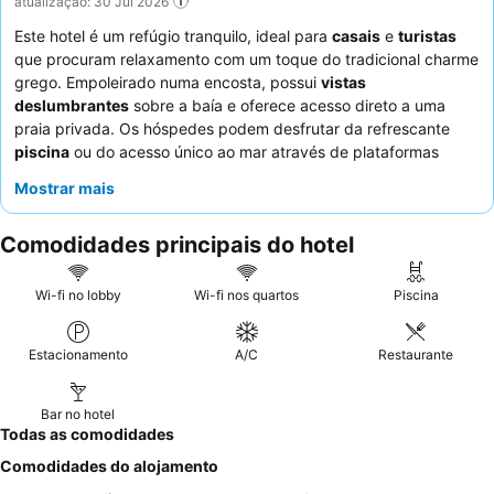
atualização: 30 Jul 2026
Este hotel é um refúgio tranquilo, ideal para
casais
e
turistas
que procuram relaxamento com um toque do tradicional charme
grego. Empoleirado numa encosta, possui
vistas
deslumbrantes
sobre a baía e oferece acesso direto a uma
praia privada. Os hóspedes podem desfrutar da refrescante
piscina
ou do acesso único ao mar através de plataformas
sobre as falésias. A simpatia excecional do
staff
e o delicioso e
Mostrar mais
tradicional buffet de pequeno-almoço grego, com iguarias como
tarte de espinafres
, são consistentemente elogiados. Para a
Comodidades principais do hotel
melhor experiência, considere um quarto longe da estrada
principal para uma estadia mais tranquila.
Wi-fi no lobby
Wi-fi nos quartos
Piscina
Estacionamento
A/C
Restaurante
Bar no hotel
Todas as comodidades
Comodidades do alojamento