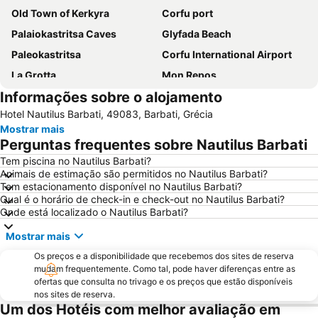
Old Town of Kerkyra
Corfu port
Palaiokastritsa Caves
Glyfada Beach
Paleokastritsa
Corfu International Airport
La Grotta
Mon Repos
Informações sobre o alojamento
Dassia
Porto
Hotel Nautilus Barbati, 49083, Barbati, Grécia
Barbati
Nisaki
Mostrar mais
Agios Gordis
Ipsos
Perguntas frequentes sobre Nautilus Barbati
Ionian Academy
Kassiopi
Tem piscina no Nautilus Barbati?
Animais de estimação são permitidos no Nautilus Barbati?
Kontogialos Pelekas Beach
Kavos Beach
Tem estacionamento disponível no Nautilus Barbati?
Porto Palermo
Butrint
Qual é o horário de check-in e check-out no Nautilus Barbati?
Onde está localizado o Nautilus Barbati?
Rex
Spianada
Mostrar mais
Pontikonissi
Sidari
Os preços e a disponibilidade que recebemos dos sites de reserva
Benitses
Issos
mudam frequentemente. Como tal, pode haver diferenças entre as
Plazhi i Borshit
Agios Gordis South
ofertas que consulta no trivago e os preços que estão disponíveis
nos sites de reserva.
Syvota
Kommeno
Um dos Hotéis com melhor avaliação em