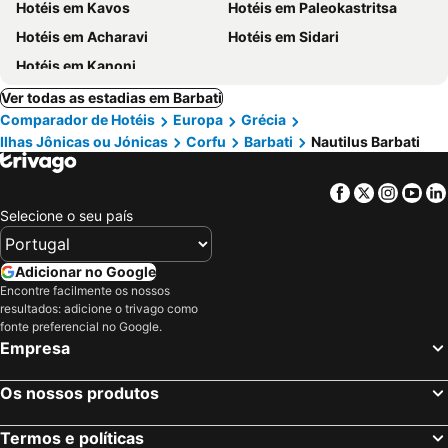
Hotéis em Kavos
Hotéis em Paleokastritsa
Hotéis em Acharavi
Hotéis em Sidari
Hotéis em Kanoni
Ver todas as estadias em Barbati
Comparador de Hotéis
Europa
Grécia
Ilhas Jônicas ou Jónicas
Corfu
Barbati
Nautilus Barbati
Facebook
Twitter
Insta
Yo
Selecione o seu país
Adicionar no Google
Encontre facilmente os nossos
resultados: adicione o trivago como
fonte preferencial no Google.
Empresa
Os nossos produtos
Termos e políticas