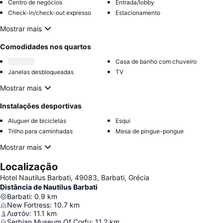
Centro de negócios
Entrada/lobby
Check-in/check-out expresso
Estacionamento
Mostrar mais
Comodidades nos quartos
Casa de banho com chuveiro
Janelas desbloqueadas
TV
Mostrar mais
Instalações desportivas
Aluguer de bicicletas
Esqui
Trilho para caminhadas
Mesa de pingue-pongue
Mostrar mais
Localização
Hotel Nautilus Barbati, 49083, Barbati, Grécia
Distância de Nautilus Barbati
Barbati
:
0.9
km
New Fortress
:
10.7
km
Λιστόν
:
11.1
km
Serbian Museum Of Corfu
:
11.2
km