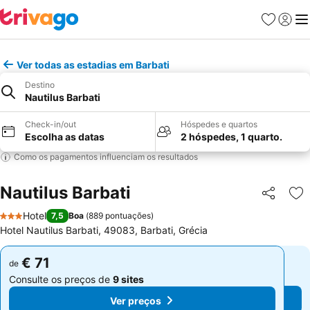
Favoritos
Iniciar
Me
Ver todas as estadias em Barbati
Destino
Nautilus Barbati
Check-in/out
Hóspedes e quartos
Escolha as datas
2 hóspedes, 1 quarto.
Como os pagamentos influenciam os resultados
Nautilus Barbati
Partilhar
Ad
Hotel
7,5
Boa
(
889 pontuações
)
3 Estrelas
Hotel Nautilus Barbati, 49083, Barbati, Grécia
€ 71
€ 71
de
de
Consulte os preços de
9 sites
Consulte os preços de
9 sites
Ver preços
Ver preços