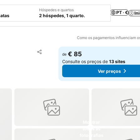
Hóspedes e quartos
PT · €
In
datas
2 hóspedes, 1 quarto.
Como os pagamentos influenciam os
Adicionar aos favoritos
€ 85
de
Partilhar
Consulte os preços de
13 sites
Ver preços