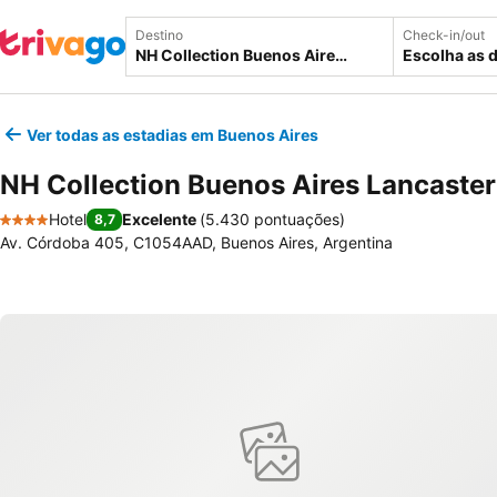
Destino
Check-in/out
Escolha as 
Ver todas as estadias em Buenos Aires
NH Collection Buenos Aires Lancaster
Hotel
Excelente
(
5.430 pontuações
)
8,7
4 Estrelas
Av. Córdoba 405, C1054AAD, Buenos Aires, Argentina