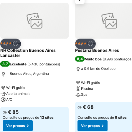
disponível por todo o hotel: Gratuita. Estacionamento pago.
Adicionar aos favoritos
Adicionar aos favor
Hotel
Hotel
4 Estrelas
4 Estrelas
Partilhar
Partilhar
NH Collection Buenos Aires
Pestana Buenos Aires
Lancaster
8,4
Muito boa
(
8.996 pontuaçõe
8,7
Excelente
(
5.430 pontuações
)
a 0.6 km de Obelisco
Buenos Aires, Argentina
Wi-Fi grátis
Wi-Fi grátis
Piscina
Aceita animais
Spa
A/C
€ 68
de
€ 85
de
Consulte os preços de
13 sites
Consulte os preços de
9 sites
Ver preços
Ver preços