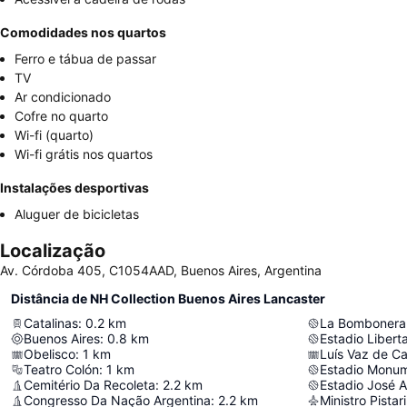
Comodidades nos quartos
Ferro e tábua de passar
TV
Ar condicionado
Cofre no quarto
Wi-fi (quarto)
Wi-fi grátis nos quartos
Instalações desportivas
Aluguer de bicicletas
Localização
Av. Córdoba 405, C1054AAD, Buenos Aires, Argentina
Distância de NH Collection Buenos Aires Lancaster
Catalinas
:
0.2
km
La Bombonera
Buenos Aires
:
0.8
km
Obelisco
:
1
km
Luís Vaz de C
Teatro Colón
:
1
km
Estadio Monum
Cemitério Da Recoleta
:
2.2
km
Estadio José A
Congresso Da Nação Argentina
:
2.2
km
Ministro Pistari