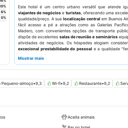
36
%
10
%
Este hotel é um centro urbano versátil que atende ig
6
%
viajantes de negócios
e
turistas
, oferecendo uma excele
0
%
qualidade/preço. A sua
localização central
em Buenos Air
fácil acesso a pé a atrações como as Galerías Pacífic
Madero, com convenientes opções de transporte públic
dispõe de excelentes
salas de reunião e seminários
equi
atividades de negócios. Os hóspedes elogiam consiste
excecional prestabilidade do pessoal
e a qualidade "fe
"soberba" do buffet de pequeno-almoço. Para uma es
Mostrar mais
tranquila, os hóspedes devem considerar solicitar um qu
para o jardim.
Pequeno-almoço
•
9,3
Wi-fi
•
9,2
Restaurante
•
9,2
Ser
tos
Aceita animais
Bar no hotel