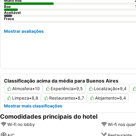
Muito boa
Boa
Aceitável
Fraca
Mostrar avaliações
Classificação acima da média para Buenos Aires
Atmosfera
•
10
Experiência
•
9,5
Localização
•
9,4
Limpeza
•
8,8
Restaurantes
•
8,7
Alojamento
•
8,4
Mostrar mais classificações
Comodidades principais do hotel
Wi-fi no lobby
Wi-fi nos quar
A/C
Restaurante