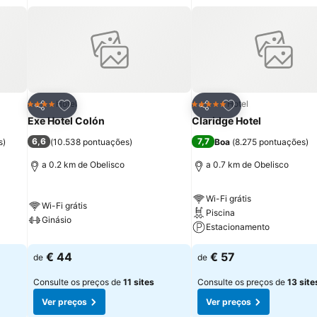
itos
Adicionar aos favoritos
Adicionar aos fav
Hotel
Hotel
4 Estrelas
5 Estrelas
Partilhar
Partilhar
Exe Hotel Colón
Claridge Hotel
6,6
7,7
s
)
(
10.538 pontuações
)
Boa
(
8.275 pontuações
)
a 0.2 km de Obelisco
a 0.7 km de Obelisco
Wi-Fi grátis
Wi-Fi grátis
Piscina
Ginásio
Estacionamento
€ 44
€ 57
de
de
Consulte os preços de
11 sites
Consulte os preços de
13 site
Ver preços
Ver preços