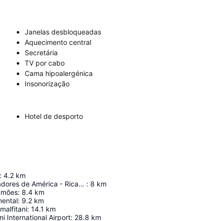
Janelas desbloqueadas
Aquecimento central
Secretária
TV por cabo
Cama hipoalergénica
Insonorização
Hotel de desporto
:
4.2
km
Estadio Libertadores de América - Ricardo Enrique Bochini
:
8
km
amões
:
8.4
km
ental
:
9.2
km
malfitani
:
14.1
km
ni International Airport
:
28.8
km