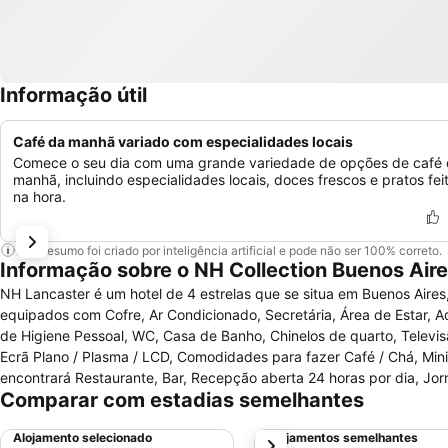
Informação útil
Café da manhã variado com especialidades locais
Comece o seu dia com uma grande variedade de opções de café
manhã, incluindo especialidades locais, doces frescos e pratos fei
na hora.
Este resumo foi criado por inteligência artificial e pode não ser 100% correto.
Informação sobre o NH Collection Buenos Air
NH Lancaster é um hotel de 4 estrelas que se situa em Buenos Aires
equipados com Cofre, Ar Condicionado, Secretária, Área de Estar, A
de Higiene Pessoal, WC, Casa de Banho, Chinelos de quarto, Televis
Ecrã Plano / Plasma / LCD, Comodidades para fazer Café / Chá, Mini
encontrará Restaurante, Bar, Recepção aberta 24 horas por dia, J
Comparar com estadias semelhantes
mobilidade condicionada, Elevador, Cofre, Aquecimento, Sala para 
Fitness. Tem outras comodidades como Serviço de quartos, Comodid
Alojamento selecionado
Alojamentos semelhantes
próximo
crianças, Lavandaria, Limpeza a seco, Pequeno-almoço no quarto, S