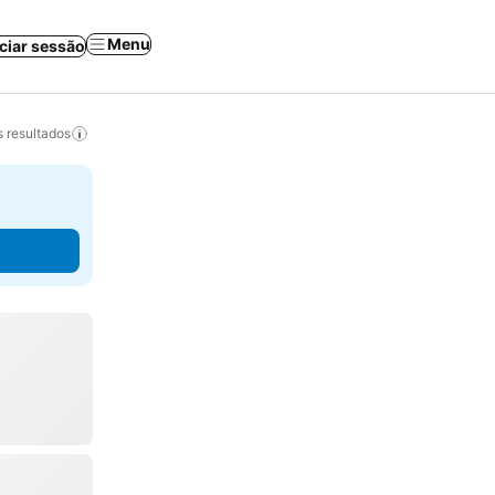
Menu
iciar sessão
 resultados