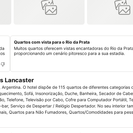
Quartos com vista para o Rio da Prata
 da
Muitos quartos oferecem vistas encantadoras do Rio da Prat
tos
proporcionando um cenário pitoresco para a sua estadia.
es Lancaster
, Argentina. O hotel dispõe de 115 quartos de diferentes categorias
quecimento, Sofá, Insonorização, Duche, Banheira, Secador de Cabel
ão, Telefone, Televisão por Cabo, Cofre para Computador Portátil, T
-bar, Serviço de Despertar / Relógio Despertador. No seu interior t
ornais, Quartos para Não Fumadores, Quartos/Comodidades para pes
Bagagem, Ar Condicionado. A nível de lazer aqui encontrará Sauna, 
ades para Reuniões/Banquetes, Centro de Negócios, Baby-sitting/ 
erviço de Engomadoria, Serviços de Câmbios, Fax/Fotocopiadora. In