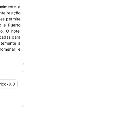
ualmente a
nte relação
es permite
o e Puerto
o. O hotel
padas para
ntemente a
nomenal" e
tadia mais
arto virado
viço
•
9,0