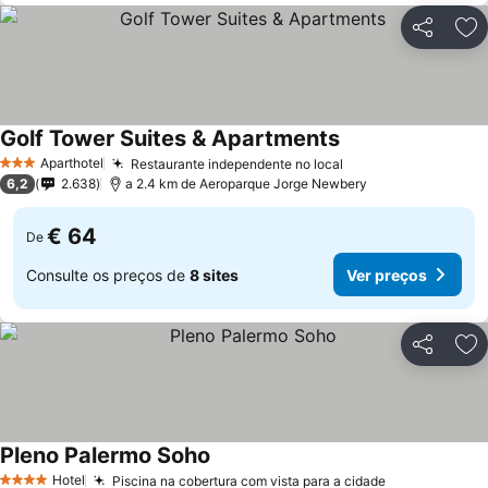
Partilhar
Ad
Golf Tower Suites & Apartments
Aparthotel
Restaurante independente no local
3 Estrelas
6,2
2.638
a 2.4 km de Aeroparque Jorge Newbery
€ 64
De
Consulte os preços de
8 sites
Ver preços
Partilhar
Ad
Pleno Palermo Soho
Hotel
Piscina na cobertura com vista para a cidade
4 Estrelas