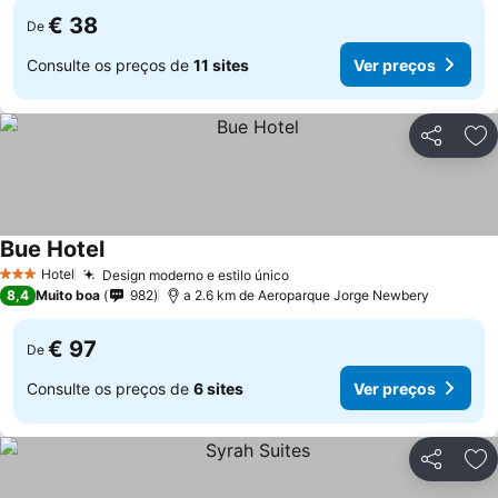
€ 38
De
Consulte os preços de
11 sites
Ver preços
Partilhar
Ad
Bue Hotel
Hotel
Design moderno e estilo único
3 Estrelas
8,4
Muito boa
982
a 2.6 km de Aeroparque Jorge Newbery
€ 97
De
Consulte os preços de
6 sites
Ver preços
Partilhar
Ad