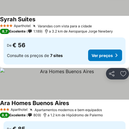
Syrah Suites
Aparthotel
Varandas com vista para a cidade
4 Estrelas
8,7
Excelente
1.189
a 3.2 km de Aeroparque Jorge Newbery
€ 56
De
Consulte os preços de
7 sites
Ver preços
Partilhar
Ad
Ara Homes Buenos Aires
Aparthotel
Apartamentos modernos e bem equipados
3 Estrelas
8,8
Excelente
809
a 1.2 km de Hipódromo de Palermo