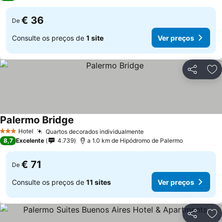
€ 36
De
Consulte os preços de
1 site
Ver preços
Partilhar
Ad
Palermo Bridge
Hotel
Quartos decorados individualmente
3 Estrelas
8,7
Excelente
4.739
a 1.0 km de Hipódromo de Palermo
€ 71
De
Consulte os preços de
11 sites
Ver preços
Partilhar
Ad