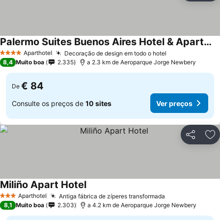
Palermo Suites Buenos Aires Hotel & Apartments
Aparthotel
Decoração de design em todo o hotel
4 Estrelas
8,4
Muito boa
2.335
a 2.3 km de Aeroparque Jorge Newbery
€ 84
De
Consulte os preços de
10 sites
Ver preços
Partilhar
Ad
Miliño Apart Hotel
Aparthotel
Antiga fábrica de zíperes transformada
3 Estrelas
8,1
Muito boa
2.303
a 4.2 km de Aeroparque Jorge Newbery