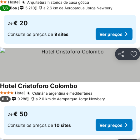
Hostel
Arquitetura histórica de casa gótica
2 Estrelas
7,6
Boa
5.210
a 2.6 km de Aeroparque Jorge Newbery
€ 20
De
Consulte os preços de
9 sites
Ver preços
Partilhar
Ad
Hotel Cristoforo Colombo
Hotel
Culinária argentina e mediterrânea
4 Estrelas
6,3
9.288
a 2.0 km de Aeroparque Jorge Newbery
€ 50
De
Consulte os preços de
10 sites
Ver preços