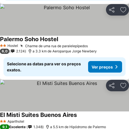
Partilhar
Ad
Palermo Soho Hostel
Hostel
Charme de uma rua de paralelepípedos
2 Estrelas
6,0
2.124
a 3.3 km de Aeroparque Jorge Newbery
Selecione as datas para ver os preços
Ver preços
exatos.
Partilhar
Ad
El Misti Suites Buenos Aires
Aparthotel
2 Estrelas
9,1
Excelente
1.348
a 5.5 km de Hipódromo de Palermo