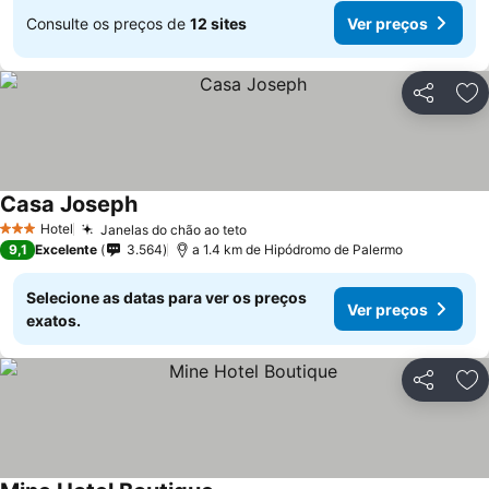
Consulte os preços de
12 sites
Ver preços
Partilhar
Ad
Casa Joseph
Hotel
Janelas do chão ao teto
3 Estrelas
9,1
Excelente
3.564
a 1.4 km de Hipódromo de Palermo
Selecione as datas para ver os preços
Ver preços
exatos.
Partilhar
Ad