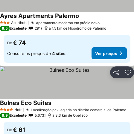
Ayres Apartments Palermo
Aparthotel
Apartamento moderno em prédio novo
3 Estrelas
8,5
Excelente
291
a 1.5 km de Hipódromo de Palermo
€ 74
De
Consulte os preços de
4 sites
Ver preços
Partilhar
Ad
Bulnes Eco Suites
Hotel
Localização privilegiada no distrito comercial de Palermo
4 Estrelas
8,9
Excelente
5.673
a 3.3 km de Obelisco
€ 61
De