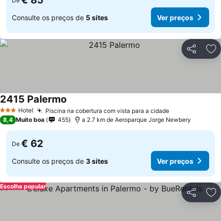
€ 85
De
Consulte os preços de
5 sites
Ver preços
Partilhar
Ad
2415 Palermo
Hotel
Piscina na cobertura com vista para a cidade
3 Estrelas
8,4
Muito boa
455
a 2.7 km de Aeroparque Jorge Newbery
€ 62
De
Consulte os preços de
3 sites
Ver preços
Escolha popular
Partilhar
Ad