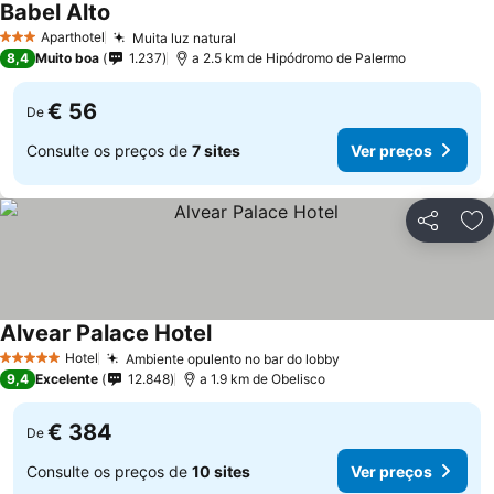
Babel Alto
Aparthotel
Muita luz natural
3 Estrelas
8,4
Muito boa
1.237
a 2.5 km de Hipódromo de Palermo
€ 56
De
Consulte os preços de
7 sites
Ver preços
Partilhar
Ad
Alvear Palace Hotel
Hotel
Ambiente opulento no bar do lobby
5 Estrelas
9,4
Excelente
12.848
a 1.9 km de Obelisco
€ 384
De
Consulte os preços de
10 sites
Ver preços