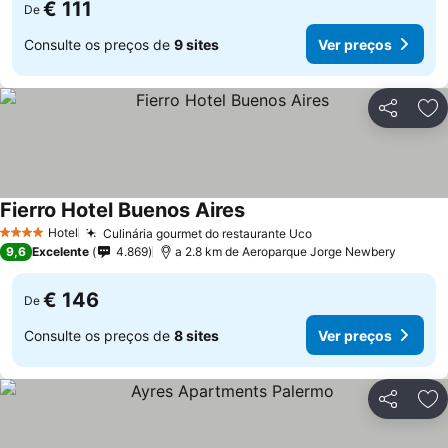
€ 111
De
Consulte os preços de
9 sites
Ver preços
Partilhar
Ad
Fierro Hotel Buenos Aires
Hotel
Culinária gourmet do restaurante Uco
4 Estrelas
9,6
Excelente
4.869
a 2.8 km de Aeroparque Jorge Newbery
€ 146
De
Consulte os preços de
8 sites
Ver preços
Partilhar
Ad