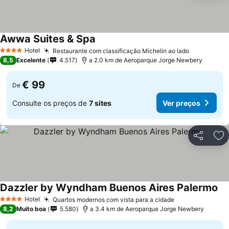
Awwa Suites & Spa
Hotel
Restaurante com classificação Michelin ao lado
4 Estrelas
8,5
Excelente
4.517
a 2.0 km de Aeroparque Jorge Newbery
€ 99
De
Consulte os preços de
7 sites
Ver preços
Partilhar
Ad
Dazzler by Wyndham Buenos Aires Palermo
Hotel
Quartos modernos com vista para a cidade
4 Estrelas
8,2
Muito boa
5.580
a 3.4 km de Aeroparque Jorge Newbery