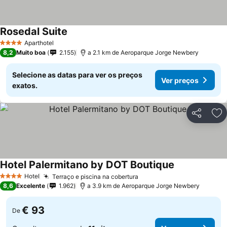
Rosedal Suite
Aparthotel
4 Estrelas
8,2
Muito boa
2.155
a 2.1 km de Aeroparque Jorge Newbery
Selecione as datas para ver os preços
Ver preços
exatos.
Partilhar
Ad
Hotel Palermitano by DOT Boutique
Hotel
Terraço e piscina na cobertura
4 Estrelas
8,6
Excelente
1.962
a 3.9 km de Aeroparque Jorge Newbery
€ 93
De