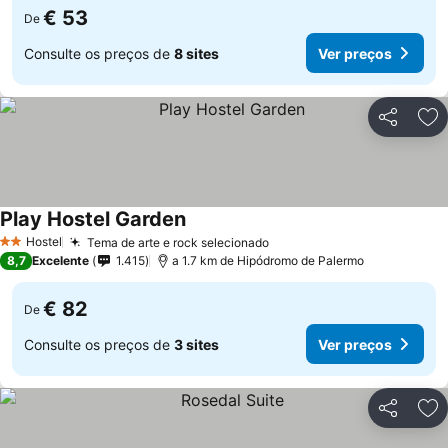
€ 53
De
Consulte os preços de
8 sites
Ver preços
Partilhar
Ad
Play Hostel Garden
Hostel
Tema de arte e rock selecionado
2 Estrelas
8,7
Excelente
1.415
a 1.7 km de Hipódromo de Palermo
€ 82
De
Consulte os preços de
3 sites
Ver preços
Partilhar
Ad