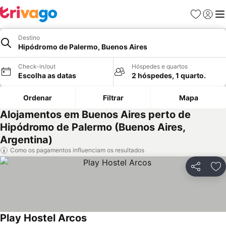
Favoritos
Iniciar
Me
Destino
Hipódromo de Palermo, Buenos Aires
Check-in/out
Hóspedes e quartos
Escolha as datas
2 hóspedes, 1 quarto.
Ordenar
Filtrar
Mapa
Alojamentos em Buenos Aires perto de
Hipódromo de Palermo (Buenos Aires,
Argentina)
Como os pagamentos influenciam os resultados
Partilhar
Ad
Play Hostel Arcos