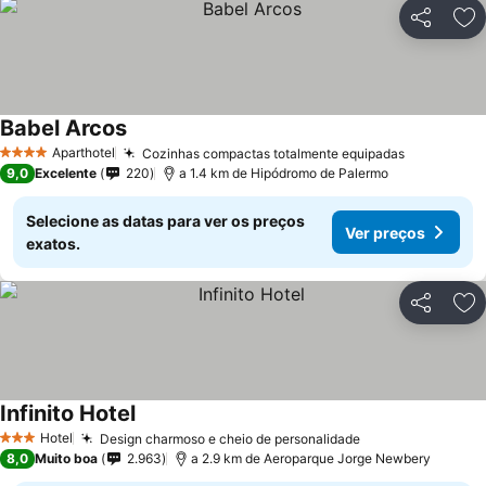
Partilhar
Ad
Babel Arcos
Aparthotel
Cozinhas compactas totalmente equipadas
4 Estrelas
9,0
Excelente
220
a 1.4 km de Hipódromo de Palermo
Selecione as datas para ver os preços
Ver preços
exatos.
Partilhar
Ad
Infinito Hotel
Hotel
Design charmoso e cheio de personalidade
3 Estrelas
8,0
Muito boa
2.963
a 2.9 km de Aeroparque Jorge Newbery