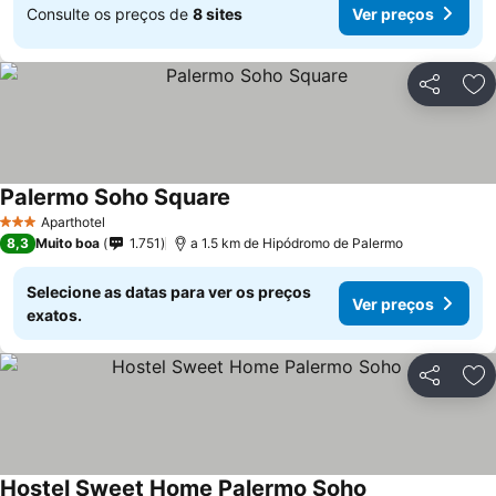
Consulte os preços de
8 sites
Ver preços
Partilhar
Ad
Palermo Soho Square
Aparthotel
3 Estrelas
8,3
Muito boa
1.751
a 1.5 km de Hipódromo de Palermo
Selecione as datas para ver os preços
Ver preços
exatos.
Partilhar
Ad
Hostel Sweet Home Palermo Soho