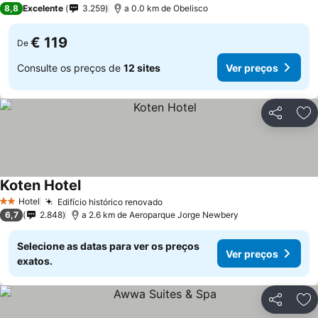
8,8
Excelente
3.259
a 0.0 km de Obelisco
€ 119
De
Consulte os preços de
12 sites
Ver preços
Partilhar
Ad
Koten Hotel
Hotel
Edifício histórico renovado
2 Estrelas
6,7
2.848
a 2.6 km de Aeroparque Jorge Newbery
Selecione as datas para ver os preços
Ver preços
exatos.
Partilhar
Ad