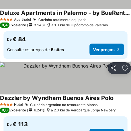
Deluxe Apartments in Palermo - by BueRentals
Aparthotel
Cozinha totalmente equipada
4 Estrelas
9,4
Excelente
3.248
a 1.0 km de Hipódromo de Palermo
€ 84
De
Consulte os preços de
5 sites
Ver preços
Partilhar
Ad
Dazzler by Wyndham Buenos Aires Polo
Hotel
Culinária argentina no restaurante Manso
4 Estrelas
9,0
Excelente
6.241
a 2.0 km de Aeroparque Jorge Newbery
€ 113
De