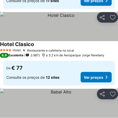
Consulte os preços de
11 sites
Ver preços
Partilhar
Ad
Hotel Clasico
Hotel
Restaurante e cafeteria no local
4 Estrelas
8,6
Excelente
2.987
a 3.2 km de Aeroparque Jorge Newbery
€ 77
De
Consulte os preços de
12 sites
Ver preços
Partilhar
Ad