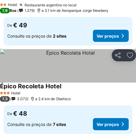
Hotel
Restaurante argentino no local
2 Estrelas
7,9
Boa
1.279
a 3.1 km de Aeroparque Jorge Newbery
€ 49
De
Consulte os preços de
2 sites
Ver preços
Partilhar
Ad
Épico Recoleta Hotel
Hotel
3 Estrelas
7,3
3.072
a 2.4 km de Obelisco
€ 48
De
Consulte os preços de
7 sites
Ver preços