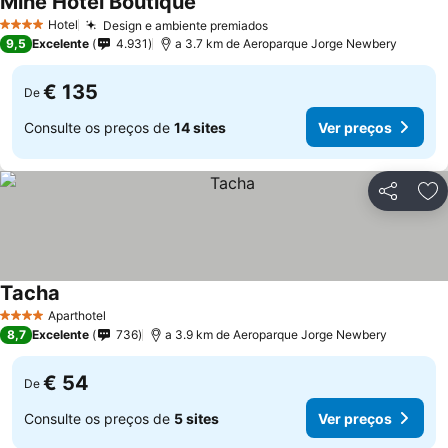
Mine Hotel Boutique
Hotel
Design e ambiente premiados
4 Estrelas
9,5
Excelente
4.931
a 3.7 km de Aeroparque Jorge Newbery
€ 135
De
Consulte os preços de
14 sites
Ver preços
Partilhar
Ad
Tacha
Aparthotel
4 Estrelas
8,7
Excelente
736
a 3.9 km de Aeroparque Jorge Newbery
€ 54
De
Consulte os preços de
5 sites
Ver preços