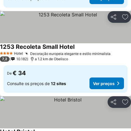
Partilhar
Ad
1253 Recoleta Small Hotel
Hotel
Decoração europeia elegante e estilo minimalista
4 Estrelas
7,2
10.182
a 1.2 km de Obelisco
€ 34
De
Consulte os preços de
12 sites
Ver preços
Partilhar
Ad