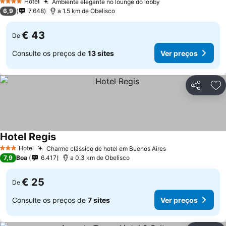
Hotel
Ambiente elegante no lounge do lobby
4 Estrelas
6,9
7.648
a 1.5 km de Obelisco
€ 43
De
Consulte os preços de
13 sites
Ver preços
Partilhar
Ad
Hotel Regis
Hotel
Charme clássico de hotel em Buenos Aires
3 Estrelas
7,9
Boa
6.417
a 0.3 km de Obelisco
€ 25
De
Consulte os preços de
7 sites
Ver preços