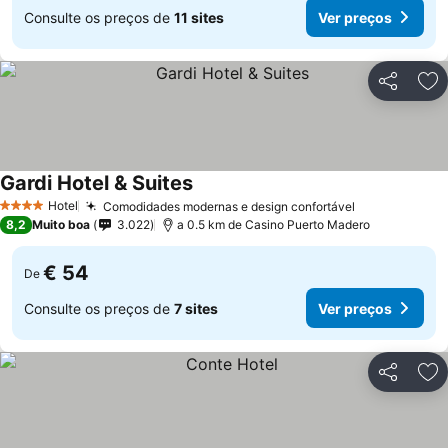
Consulte os preços de
11 sites
Ver preços
Partilhar
Ad
Gardi Hotel & Suites
Hotel
Comodidades modernas e design confortável
4 Estrelas
8,2
Muito boa
3.022
a 0.5 km de Casino Puerto Madero
€ 54
De
Consulte os preços de
7 sites
Ver preços
Partilhar
Ad