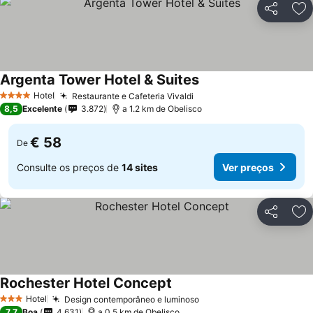
Partilhar
Ad
Argenta Tower Hotel & Suites
Hotel
Restaurante e Cafeteria Vivaldi
4 Estrelas
8,5
Excelente
3.872
a 1.2 km de Obelisco
€ 58
De
Consulte os preços de
14 sites
Ver preços
Partilhar
Ad
Rochester Hotel Concept
Hotel
Design contemporâneo e luminoso
3 Estrelas
7,7
Boa
4.631
a 0.5 km de Obelisco