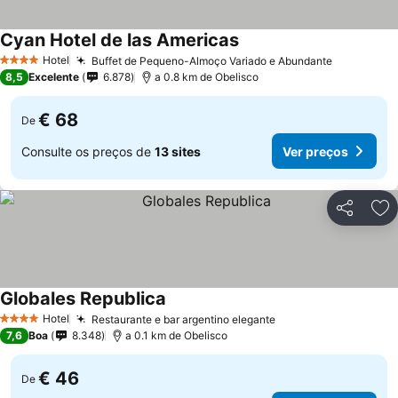
Cyan Hotel de las Americas
Hotel
Buffet de Pequeno-Almoço Variado e Abundante
4 Estrelas
8,5
Excelente
6.878
a 0.8 km de Obelisco
€ 68
De
Consulte os preços de
13 sites
Ver preços
Partilhar
Ad
Globales Republica
Hotel
Restaurante e bar argentino elegante
4 Estrelas
7,6
Boa
8.348
a 0.1 km de Obelisco
€ 46
De