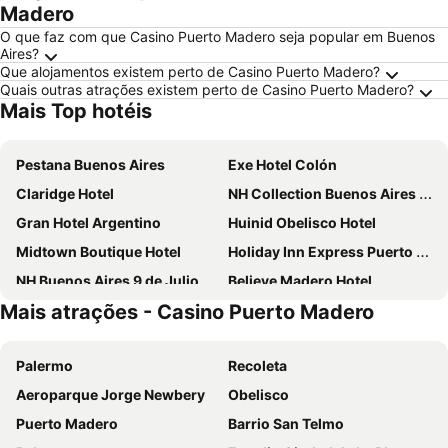
Madero
O que faz com que Casino Puerto Madero seja popular em Buenos
Aires?
Que alojamentos existem perto de Casino Puerto Madero?
Quais outras atrações existem perto de Casino Puerto Madero?
Mais Top hotéis
Pestana Buenos Aires
Exe Hotel Colón
Claridge Hotel
NH Collection Buenos Aires Lancaster
Gran Hotel Argentino
Huinid Obelisco Hotel
Midtown Boutique Hotel
Holiday Inn Express Puerto Madero By Ihg
NH Buenos Aires 9 de Julio
Believe Madero Hotel
Mais atrações - Casino Puerto Madero
NH Buenos Aires Latino
Cyan Recoleta Hotel
Mérit San Telmo by Amérian
NH Buenos Aires Tango
Palermo
Recoleta
Palladio Hotel Buenos Aires - MGallery Collection
Regal Pacific Puerto Madero
Aeroparque Jorge Newbery
Obelisco
Home Hotel Buenos Aires
Sofitel Buenos Aires Recoleta
Puerto Madero
Barrio San Telmo
1253 Recoleta Small Hotel
Cyan Hotel de las Americas