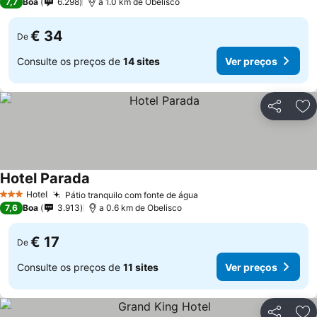
7,7
Boa
6.298
a 1.0 km de Obelisco
€ 34
De
Consulte os preços de
14 sites
Ver preços
Partilhar
Ad
Hotel Parada
Hotel
Pátio tranquilo com fonte de água
3 Estrelas
7,6
Boa
3.913
a 0.6 km de Obelisco
€ 17
De
Consulte os preços de
11 sites
Ver preços