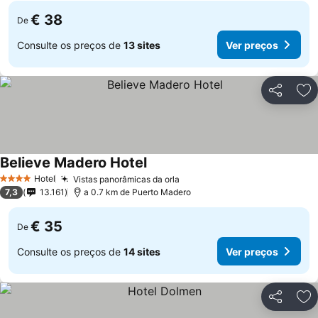
€ 38
De
Consulte os preços de
13 sites
Ver preços
Partilhar
Ad
Believe Madero Hotel
Hotel
Vistas panorâmicas da orla
4 Estrelas
7,3
13.161
a 0.7 km de Puerto Madero
€ 35
De
Consulte os preços de
14 sites
Ver preços
Partilhar
Ad