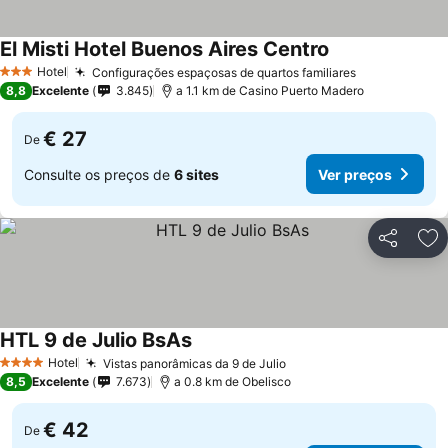
El Misti Hotel Buenos Aires Centro
Hotel
Configurações espaçosas de quartos familiares
3 Estrelas
8,8
Excelente
3.845
a 1.1 km de Casino Puerto Madero
€ 27
De
Consulte os preços de
6 sites
Ver preços
Partilhar
Ad
HTL 9 de Julio BsAs
Hotel
Vistas panorâmicas da 9 de Julio
4 Estrelas
8,5
Excelente
7.673
a 0.8 km de Obelisco
€ 42
De