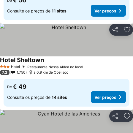
€ 56
De
Consulte os preços de
11 sites
Ver preços
Partilhar
Ad
Hotel Sheltown
Hotel
Restaurante Nossa Aldea no local
3 Estrelas
7,2
1.750
a 0.9 km de Obelisco
€ 49
De
Consulte os preços de
14 sites
Ver preços
Partilhar
Ad