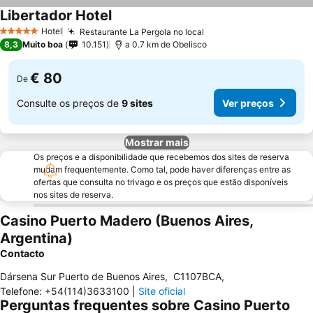
Libertador Hotel
Hotel
Restaurante La Pergola no local
5 Estrelas
8,3
Muito boa
10.151
a 0.7 km de Obelisco
€ 80
De
Consulte os preços de
9 sites
Ver preços
Mostrar mais
Os preços e a disponibilidade que recebemos dos sites de reserva
mudam frequentemente. Como tal, pode haver diferenças entre as
ofertas que consulta no trivago e os preços que estão disponíveis
nos sites de reserva.
Casino Puerto Madero (Buenos Aires,
Argentina)
Contacto
Dársena Sur Puerto de Buenos Aires
,
C1107BCA
,
Telefone
:
+54(114)3633100
|
Site oficial
Perguntas frequentes sobre Casino Puerto