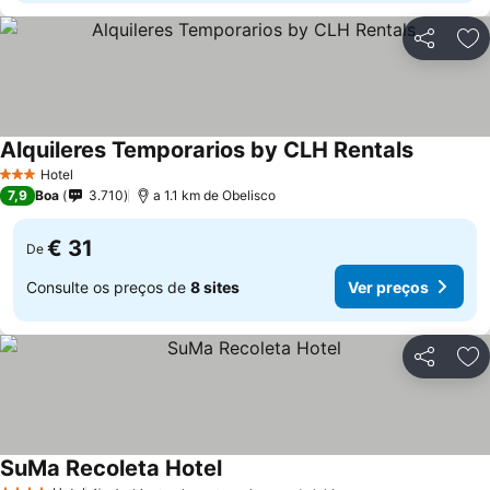
Partilhar
Ad
Alquileres Temporarios by CLH Rentals
Hotel
3 Estrelas
7,9
Boa
3.710
a 1.1 km de Obelisco
€ 31
De
Consulte os preços de
8 sites
Ver preços
Partilhar
Ad
SuMa Recoleta Hotel