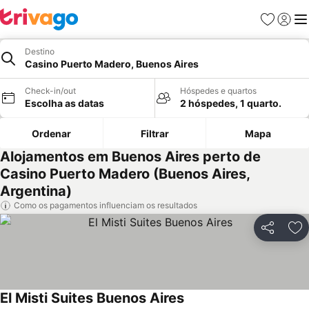
Favoritos
Iniciar
Me
Destino
Casino Puerto Madero, Buenos Aires
Check-in/out
Hóspedes e quartos
Escolha as datas
2 hóspedes, 1 quarto.
Ordenar
Filtrar
Mapa
Alojamentos em Buenos Aires perto de
Casino Puerto Madero (Buenos Aires,
Argentina)
Como os pagamentos influenciam os resultados
Partilhar
Ad
El Misti Suites Buenos Aires