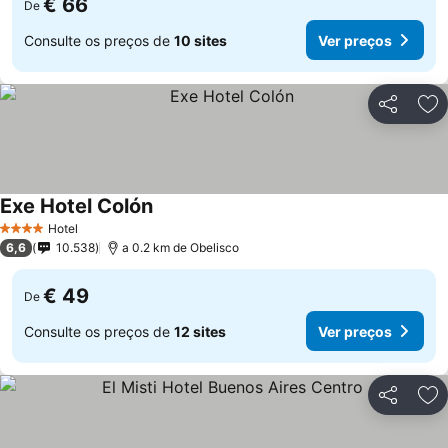
€ 66
De
Consulte os preços de
10 sites
Ver preços
Partilhar
Ad
Exe Hotel Colón
Hotel
4 Estrelas
6,6
10.538
a 0.2 km de Obelisco
€ 49
De
Consulte os preços de
12 sites
Ver preços
Partilhar
Ad