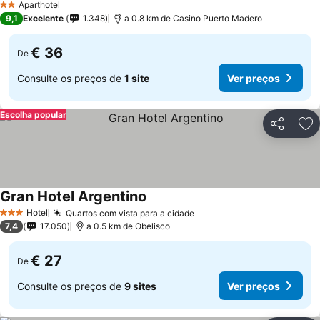
Aparthotel
2 Estrelas
9,1
Excelente
1.348
a 0.8 km de Casino Puerto Madero
€ 36
De
Consulte os preços de
1 site
Ver preços
Escolha popular
Partilhar
Ad
Gran Hotel Argentino
Hotel
Quartos com vista para a cidade
3 Estrelas
7,4
17.050
a 0.5 km de Obelisco
€ 27
De
Consulte os preços de
9 sites
Ver preços