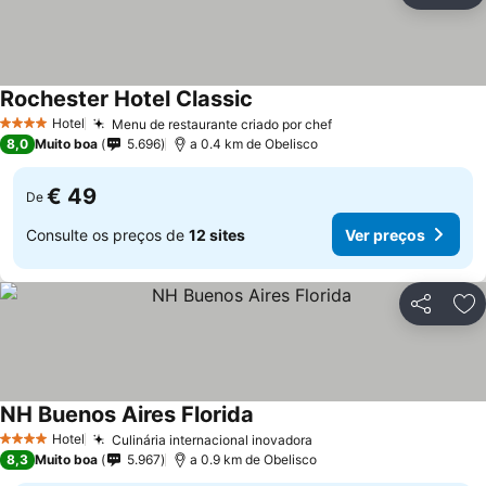
Rochester Hotel Classic
Hotel
Menu de restaurante criado por chef
4 Estrelas
8,0
Muito boa
5.696
a 0.4 km de Obelisco
€ 49
De
Consulte os preços de
12 sites
Ver preços
Partilhar
Ad
NH Buenos Aires Florida
Hotel
Culinária internacional inovadora
4 Estrelas
8,3
Muito boa
5.967
a 0.9 km de Obelisco