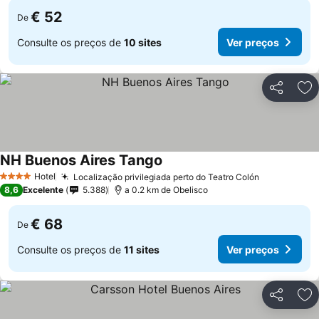
€ 52
De
Consulte os preços de
10 sites
Ver preços
Partilhar
Ad
NH Buenos Aires Tango
Hotel
Localização privilegiada perto do Teatro Colón
4 Estrelas
8,6
Excelente
5.388
a 0.2 km de Obelisco
€ 68
De
Consulte os preços de
11 sites
Ver preços
Partilhar
Ad