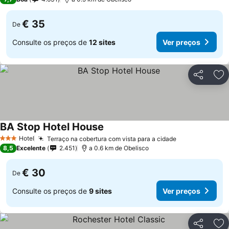
€ 35
De
Consulte os preços de
12 sites
Ver preços
Partilhar
Ad
BA Stop Hotel House
Hotel
Terraço na cobertura com vista para a cidade
3 Estrelas
8,5
Excelente
2.451
a 0.6 km de Obelisco
€ 30
De
Consulte os preços de
9 sites
Ver preços
Partilhar
Ad