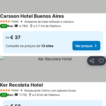
Carsson Hotel Buenos Aires
Hotel
Ambiente de hotel refinado e clássico
4 Estrelas
7,7
Boa
4.780
a 0.7 km de Obelisco
€ 37
De
Consulte os preços de
13 sites
Ver preços
Partilhar
Ad
Ker Recoleta Hotel
Hotel
Restaurante Citrino com sabores locais
4 Estrelas
7,7
Boa
7.179
a 0.9 km de Obelisco