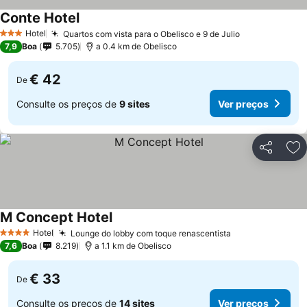
Conte Hotel
Hotel
Quartos com vista para o Obelisco e 9 de Julio
3 Estrelas
7,9
Boa
5.705
a 0.4 km de Obelisco
€ 42
De
Consulte os preços de
9 sites
Ver preços
Partilhar
Ad
M Concept Hotel
Hotel
Lounge do lobby com toque renascentista
4 Estrelas
7,6
Boa
8.219
a 1.1 km de Obelisco
€ 33
De
Consulte os preços de
14 sites
Ver preços