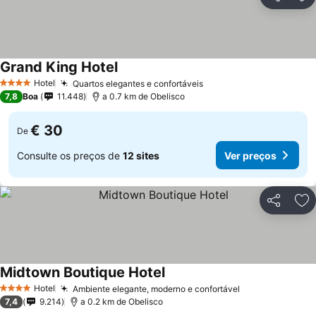
Partilhar
Ad
Grand King Hotel
Hotel
Quartos elegantes e confortáveis
4 Estrelas
7,8
Boa
11.448
a 0.7 km de Obelisco
€ 30
De
Consulte os preços de
12 sites
Ver preços
Partilhar
Ad
Midtown Boutique Hotel
Hotel
Ambiente elegante, moderno e confortável
4 Estrelas
7,4
9.214
a 0.2 km de Obelisco