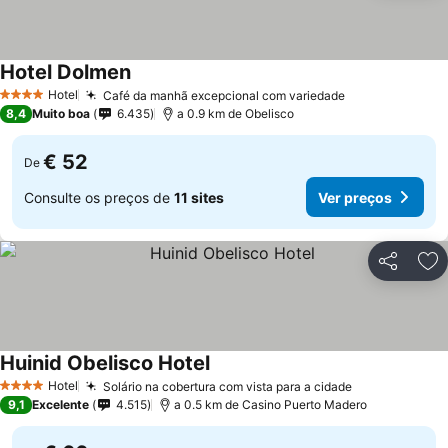
Hotel Dolmen
Hotel
Café da manhã excepcional com variedade
4 Estrelas
8,4
Muito boa
6.435
a 0.9 km de Obelisco
€ 52
De
Consulte os preços de
11 sites
Ver preços
Partilhar
Ad
Huinid Obelisco Hotel
Hotel
Solário na cobertura com vista para a cidade
4 Estrelas
9,1
Excelente
4.515
a 0.5 km de Casino Puerto Madero