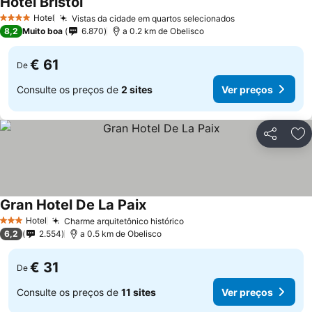
Hotel Bristol
Hotel
Vistas da cidade em quartos selecionados
4 Estrelas
8,2
Muito boa
6.870
a 0.2 km de Obelisco
€ 61
De
Consulte os preços de
2 sites
Ver preços
Partilhar
Ad
Gran Hotel De La Paix
Hotel
Charme arquitetônico histórico
3 Estrelas
6,2
2.554
a 0.5 km de Obelisco
€ 31
De
Consulte os preços de
11 sites
Ver preços