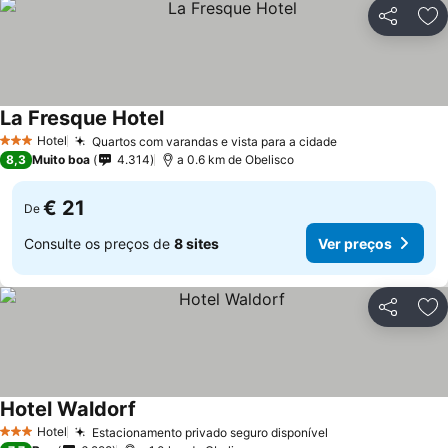
Partilhar
Ad
La Fresque Hotel
Hotel
Quartos com varandas e vista para a cidade
3 Estrelas
8,3
Muito boa
4.314
a 0.6 km de Obelisco
€ 21
De
Consulte os preços de
8 sites
Ver preços
Partilhar
Ad
Hotel Waldorf
Hotel
Estacionamento privado seguro disponível
3 Estrelas