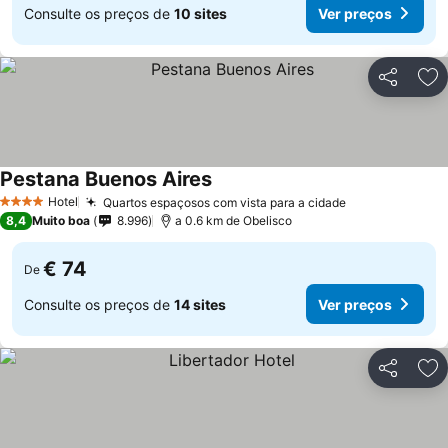
Consulte os preços de
10 sites
Ver preços
Partilhar
Ad
Pestana Buenos Aires
Hotel
Quartos espaçosos com vista para a cidade
4 Estrelas
8,4
Muito boa
8.996
a 0.6 km de Obelisco
€ 74
De
Consulte os preços de
14 sites
Ver preços
Partilhar
Ad