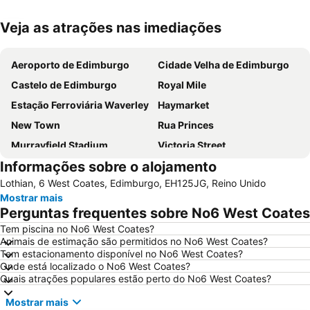
Veja as atrações nas imediações
Ampliar mapa
Aeroporto de Edimburgo
Cidade Velha de Edimburgo
Castelo de Edimburgo
Royal Mile
Estação Ferroviária Waverley
Haymarket
New Town
Rua Princes
Murrayfield Stadium
Victoria Street
Informações sobre o alojamento
Grassmarket
Galeria Nacional da Escócia
Lothian, 6 West Coates, Edimburgo, EH125JG, Reino Unido
Museu Nacional da Escócia
Leith
Mostrar mais
City Art Centre
The Royal Mile Gallery
Perguntas frequentes sobre No6 West Coates
St James Quarter
Rosslyn Chapel
Tem piscina no No6 West Coates?
Animais de estimação são permitidos no No6 West Coates?
The Witchery by the Castle
Edinburgh Park
Tem estacionamento disponível no No6 West Coates?
Stockbridge
Scott Monument
Onde está localizado o No6 West Coates?
Quais atrações populares estão perto do No6 West Coates?
Marchmont
Greyfriars Kirk
Mostrar mais
Edinburgh Zoo
Cowgate