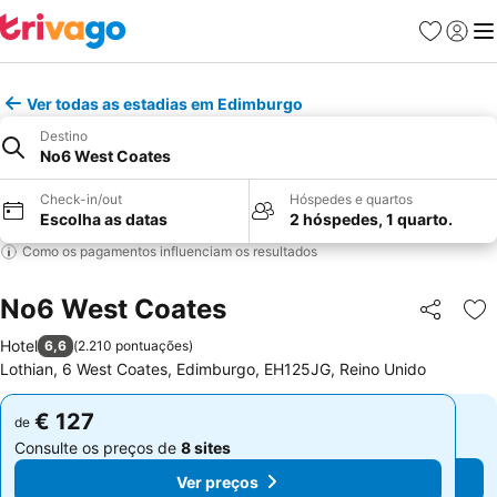
Favoritos
Iniciar
Me
Ver todas as estadias em Edimburgo
Destino
No6 West Coates
Check-in/out
Hóspedes e quartos
Escolha as datas
2 hóspedes, 1 quarto.
Como os pagamentos influenciam os resultados
No6 West Coates
Partilhar
Ad
Hotel
6,6
(
2.210 pontuações
)
Lothian, 6 West Coates, Edimburgo, EH125JG, Reino Unido
€ 127
€ 127
de
de
Consulte os preços de
8 sites
Consulte os preços de
8 sites
Ver preços
Ver preços