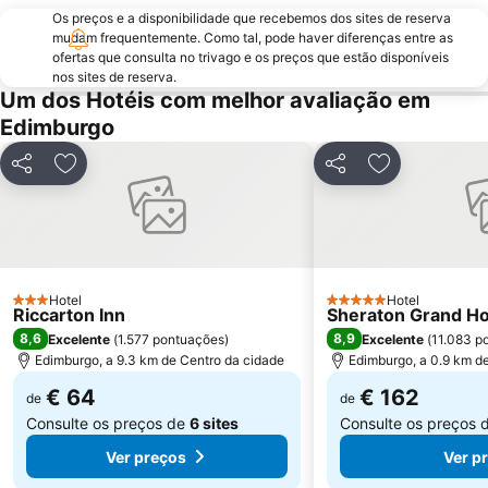
Os preços e a disponibilidade que recebemos dos sites de reserva
Braid Hills
Holyrood Park
mudam frequentemente. Como tal, pode haver diferenças entre as
Portobello
Dean Village
ofertas que consulta no trivago e os preços que estão disponíveis
nos sites de reserva.
EICC
Rose Street
Um dos Hotéis com melhor avaliação em
Edinburgh Marathon Festival
Edinburgh Dungeon
Edimburgo
University of Edinburgh
Morningside
Partilhar
Adicionar aos favoritos
Partilhar
Adicionar aos
Royal Botanic Garden Edinburgh
Davidson's Mains
Royal Terrace Gardens
Ocean Terminal
Currie
Gleneagles Golf Resort
Hotel
Hotel
3 Estrelas
5 Estrelas
Riccarton Inn
Sheraton Grand Ho
8,6
8,9
Excelente
(
1.577 pontuações
)
Excelente
(
11.083 p
Edimburgo, a 9.3 km de Centro da cidade
Edimburgo, a 0.9 km d
€ 64
€ 162
de
de
Consulte os preços de
6 sites
Consulte os preços 
Ver preços
Ver p