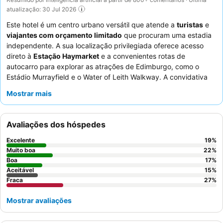
atualização: 30 Jul 2026
Este hotel é um centro urbano versátil que atende a
turistas
e
viajantes com orçamento limitado
que procuram uma estadia
independente. A sua localização privilegiada oferece acesso
direto à
Estação Haymarket
e a convenientes rotas de
autocarro para explorar as atrações de Edimburgo, como o
Estádio Murrayfield e o Water of Leith Walkway. A convidativa
área de lounge comum
, completa com lareira e micro-ondas,
Mostrar mais
oferece um espaço confortável para relaxar e fazer refeições
informais. Os hóspedes elogiam consistentemente a
prestatividade dos funcionários, particularmente com o
Avaliações dos hóspedes
processo de auto check-in
tranquilo e a comunicação remota.
Para uma experiência mais tranquila, considere solicitar um
Excelente
19
%
quarto virado para o jardim.
Muito boa
22
%
Boa
17
%
Aceitável
15
%
Fraca
27
%
Mostrar avaliações