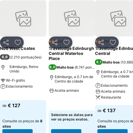
Hotel
Hotel
Hotel
2 Estrelas
2 Estrelas
Partilhar
Adicionar aos favoritos
Partilhar
Adicionar aos favoritos
Partilhar
Adicionar
No6 West Coates
Travelodge Edinburgh
Travelodge Edinb
Central Waterloo
Central
6,6
(
2.210 pontuações
)
Place
8,1
Muito boa
(
10.685
Edimburgo, Reino
8,0
Muito boa
(
6.741 pontuações
)
Unido
Edimburgo, a 0.7 k
Centro da cidade
Edimburgo, a 0.7 km de
Wi-Fi grátis
Centro da cidade
Estacionamento
Estacionamento
Aceita animais
Aceita animais
Ver preços
Restaurante
Ver preços
€ 127
de
Ver preços
€ 137
de
Selecione as datas para
ver os preços exatos.
Consulte os preços de
8
Consulte os preços 
sites
sites