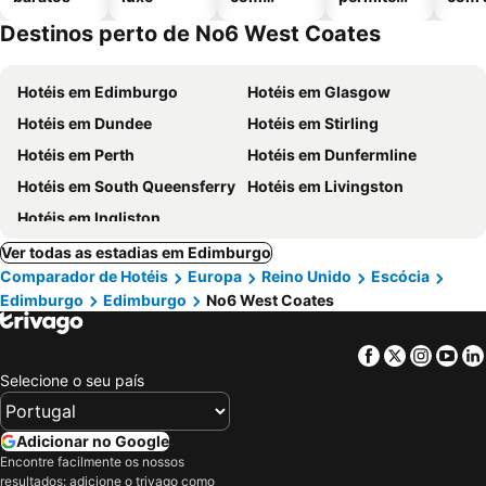
piscinas
animais
Destinos perto de No6 West Coates
Hotéis em Edimburgo
Hotéis em Glasgow
Hotéis em Dundee
Hotéis em Stirling
Hotéis em Perth
Hotéis em Dunfermline
Hotéis em South Queensferry
Hotéis em Livingston
Hotéis em Ingliston
Ver todas as estadias em Edimburgo
Comparador de Hotéis
Europa
Reino Unido
Escócia
Edimburgo
Edimburgo
No6 West Coates
Facebook
Twitter
Insta
Yo
Selecione o seu país
Adicionar no Google
Encontre facilmente os nossos
resultados: adicione o trivago como