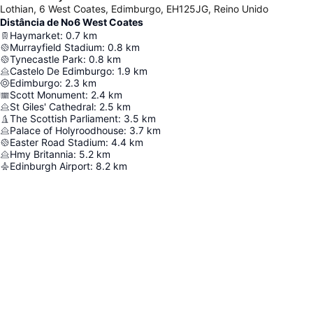
Lothian, 6 West Coates, Edimburgo, EH125JG, Reino Unido
Distância de No6 West Coates
Haymarket
:
0.7
km
Murrayfield Stadium
:
0.8
km
Tynecastle Park
:
0.8
km
Castelo De Edimburgo
:
1.9
km
Edimburgo
:
2.3
km
Scott Monument
:
2.4
km
St Giles' Cathedral
:
2.5
km
The Scottish Parliament
:
3.5
km
Palace of Holyroodhouse
:
3.7
km
Easter Road Stadium
:
4.4
km
Hmy Britannia
:
5.2
km
Edinburgh Airport
:
8.2
km