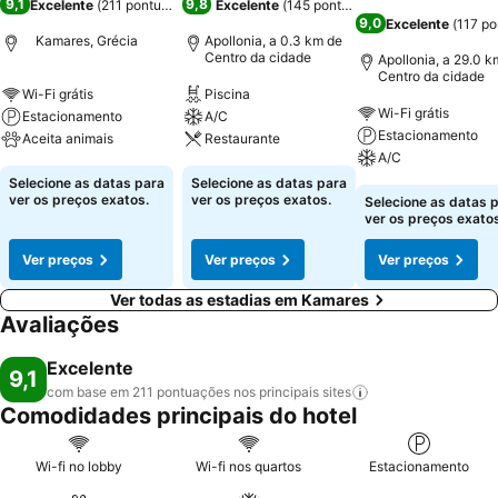
9,1
9,8
Excelente
(
211 pontuações
)
Excelente
(
145 pontuações
)
9,0
Excelente
(
117 p
Kamares, Grécia
Apollonia, a 0.3 km de
Centro da cidade
Apollonia, a 29.0 k
Centro da cidade
Wi-Fi grátis
Piscina
Wi-Fi grátis
Estacionamento
A/C
Estacionamento
Aceita animais
Restaurante
A/C
Selecione as datas para
Selecione as datas para
ver os preços exatos.
ver os preços exatos.
Selecione as datas 
ver os preços exatos
Ver preços
Ver preços
Ver preços
Ver todas as estadias em Kamares
Avaliações
Excelente
9,1
com base em 211 pontuações nos principais
sites
Comodidades principais do hotel
Wi-fi no lobby
Wi-fi nos quartos
Estacionamento