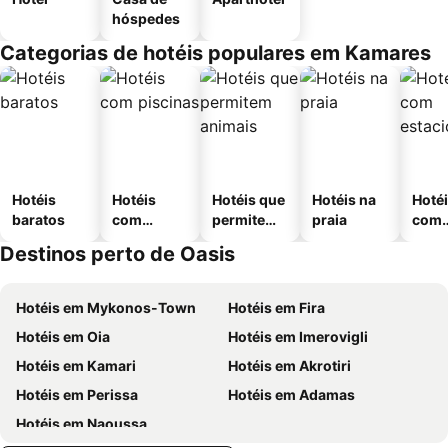
hóspedes
Categorias de hotéis populares em Kamares
Hotéis
Hotéis
Hotéis que
Hotéis na
Hoté
baratos
com
permitem
praia
com
piscinas
animais
esta
Destinos perto de Oasis
ment
Hotéis em Mykonos-Town
Hotéis em Fira
Hotéis em Oia
Hotéis em Imerovigli
Hotéis em Kamari
Hotéis em Akrotiri
Hotéis em Perissa
Hotéis em Adamas
Hotéis em Naoussa