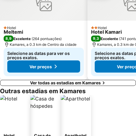
Hotel
Hotel
1 Estrelas
2 Estrelas
Meltemi
Hotel Kamari
8,9
9,3
Excelente
(
264 pontuações
)
Excelente
(
741 pont
Kamares, a 0.3 km de Centro da cidade
Kamares, a 0.3 km de 
Selecione as datas para ver os
Selecione as datas 
preços exatos.
preços exatos.
Ver preços
Ver preç
Ver todas as estadias em Kamares
Outras estadias em Kamares
Hotel
Casa de
Aparthotel