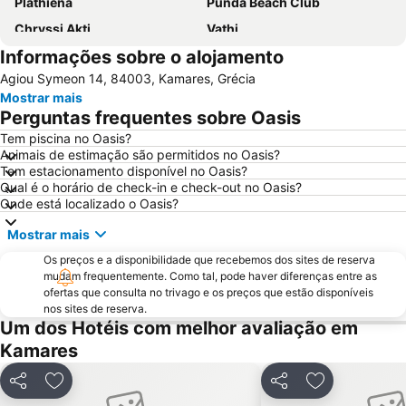
Plathiena
Punda Beach Club
Chryssi Akti
Vathi
Informações sobre o alojamento
Fyriplaka
Agiou Symeon 14, 84003, Kamares, Grécia
Mostrar mais
Perguntas frequentes sobre Oasis
Tem piscina no Oasis?
Animais de estimação são permitidos no Oasis?
Tem estacionamento disponível no Oasis?
Qual é o horário de check-in e check-out no Oasis?
Onde está localizado o Oasis?
Mostrar mais
Os preços e a disponibilidade que recebemos dos sites de reserva
mudam frequentemente. Como tal, pode haver diferenças entre as
ofertas que consulta no trivago e os preços que estão disponíveis
nos sites de reserva.
Um dos Hotéis com melhor avaliação em
Kamares
Partilhar
Adicionar aos favoritos
Partilhar
Adicionar aos