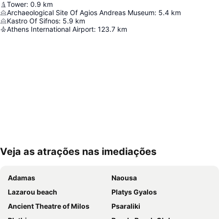
Tower
:
0.9
km
Archaeological Site Of Agios Andreas Museum
:
5.4
km
Kastro Of Sifnos
:
5.9
km
Athens International Airport
:
123.7
km
Veja as atrações nas imediações
Ampliar mapa
Adamas
Naousa
Lazarou beach
Platys Gyalos
Ancient Theatre of Milos
Psaraliki