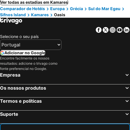
Ver todas as estadias em Kamares
Comparador de Hotéis
Europa
Grécia
Sul do Mar Egeu
Sifnos Island
Kamares
Oasis
Facebook
Twitter
Insta
Yo
Selecione o seu país
Adicionar no Google
Encontre facilmente os nossos
resultados: adicione o trivago como
fonte preferencial no Google.
Empresa
Os nossos produtos
Termos e políticas
Suporte