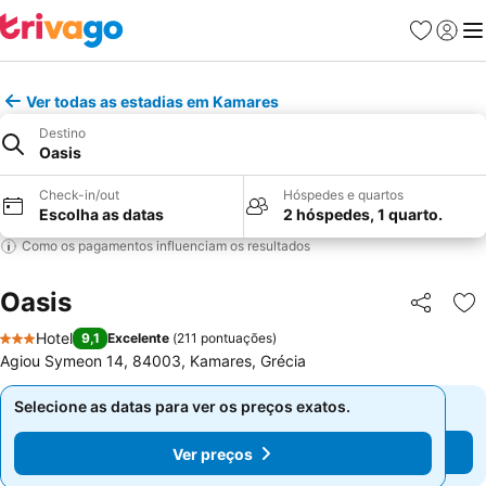
Favoritos
Iniciar
Me
Ver todas as estadias em Kamares
Destino
Oasis
Check-in/out
Hóspedes e quartos
Escolha as datas
2 hóspedes, 1 quarto.
Como os pagamentos influenciam os resultados
Oasis
Partilhar
Ad
Hotel
9,1
Excelente
(
211 pontuações
)
3 Estrelas
Agiou Symeon 14, 84003, Kamares, Grécia
Selecione as datas para ver os preços exatos.
Selecione as datas para ver os preços exatos.
Ver preços
Ver preços