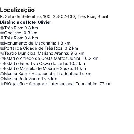
Localização
R. Sete de Setembro, 160, 25802-130, Três Rios, Brasil
Distância de Hotel Olivier
Três Rios
:
0.3
km
Obelisco
:
0.3
km
Três Rios
:
0.4
km
Monumento da Maçonaria
:
1.8
km
Portal da Cidade de Três Rios
:
3.2
km
Teatro Municipal Mariano Aranha
:
9.6
km
Estádio Alfredo da Costa Mattos Júnior
:
10.2
km
Estádio Esportivo Oswaldo Leite
:
10.2
km
Estádio Marcelo de Moura e Souza
:
11
km
Museu Sacro-Histórico de Tiradentes
:
15
km
Museu Rodoviário
:
15.5
km
RIOgaleão - Aeroporto Internacional Tom Jobim
:
77
km