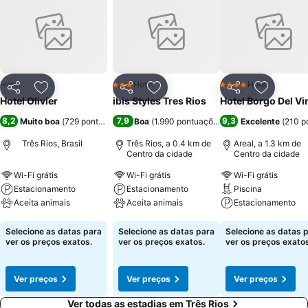
Hotel
Hotel
Hotel
3 Estrelas
4 Estrelas
Partilhar
Adicionar aos favoritos
Partilhar
Adicionar aos favoritos
Partilhar
Adicionar
Hotel Olivier
ibis Styles Tres Rios
Hotel Borgo Del Vi
8,2
7,9
9,3
Muito boa
(
729 pontuações
)
Boa
(
1.990 pontuações
)
Excelente
(
210 p
Três Rios, Brasil
Três Rios, a 0.4 km de
Areal, a 1.3 km de
Centro da cidade
Centro da cidade
Wi-Fi grátis
Wi-Fi grátis
Wi-Fi grátis
Estacionamento
Estacionamento
Piscina
Aceita animais
Aceita animais
Estacionamento
Ver preços
Ver preços
Ver preços
Selecione as datas para
Selecione as datas para
Selecione as datas 
ver os preços exatos.
ver os preços exatos.
ver os preços exatos
Ver preços
Ver preços
Ver preços
Ver todas as estadias em Três Rios