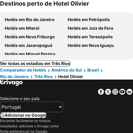
Destinos perto de Hotel Olivier
mento
Hotéis em Rio de Janeiro
Hotéis em Petrópolis
Hotéis em Niterói
Hotéis em Juiz de Fora
Hotéis em Nova Friburgo
Hotéis em Teresópolis
Hotéis em Jacarepaguá
Hotéis em Nova Iguaçu
Hotéis em Miguel Pereira
Ver todas as estadias em Três Rios
Comparador de Hotéis
América do Sul
Brasil
Rio de Janeiro
Três Rios
Hotel Olivier
Facebook
Twitter
Insta
Yo
Selecione o seu país
Adicionar no Google
Encontre facilmente os nossos
resultados: adicione o trivago como
fonte preferencial no Google.