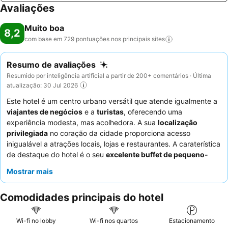
Avaliações
Muito boa
8,2
com base em 729 pontuações nos principais
sites
Resumo de avaliações
Resumido por inteligência artificial a partir de 200+ comentários · Última
atualização: 30 Jul 2026
Este hotel é um centro urbano versátil que atende igualmente a
viajantes de negócios
e a
turistas
, oferecendo uma
experiência modesta, mas acolhedora. A sua
localização
privilegiada
no coração da cidade proporciona acesso
inigualável a atrações locais, lojas e restaurantes. A caraterística
de destaque do hotel é o seu
excelente buffet de pequeno-
almoço
, consistentemente elogiado pela sua grande variedade
Mostrar mais
e qualidade. Os hóspedes elogiam consistentemente os
funcionários atenciosos e cordiais
, que são frequentemente
Comodidades principais do hotel
elogiados pela sua prestabilidade e eficiência. Para uma estadia
mais tranquila, os hóspedes devem solicitar um quarto virado
para o jardim para minimizar o ruído dos corredores e da rua.
Wi-fi no lobby
Wi-fi nos quartos
Estacionamento