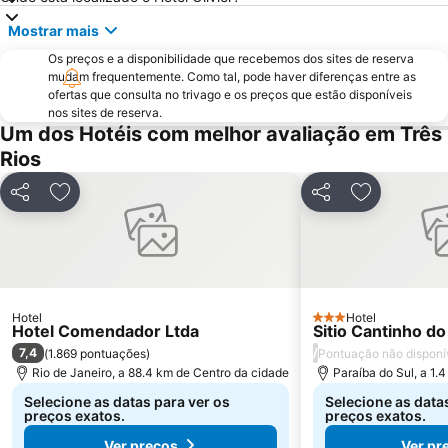
Mostrar mais
Os preços e a disponibilidade que recebemos dos sites de reserva
mudam frequentemente. Como tal, pode haver diferenças entre as
ofertas que consulta no trivago e os preços que estão disponíveis
nos sites de reserva.
Um dos Hotéis com melhor avaliação em Três
Rios
Partilhar
Adicionar aos favoritos
Partilhar
Adicionar a
Hotel
Hotel
3 Estrelas
Hotel Comendador Ltda
Sitio Cantinho d
7,4
/
(
1.869 pontuações
)
Pontuação não disponí
Rio de Janeiro, a 88.4 km de Centro da cidade
Paraíba do Sul, a 1.
Selecione as datas para ver os
Selecione as data
preços exatos.
preços exatos.
Ver preços
Ver pr