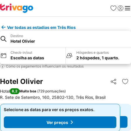
Favoritos
Iniciar
Me
Ver todas as estadias em Três Rios
Destino
Hotel Olivier
Check-in/out
Hóspedes e quartos
Escolha as datas
2 hóspedes, 1 quarto.
Como os pagamentos influenciam os resultados
Hotel Olivier
Partilhar
Ad
Hotel
8,2
Muito boa
(
729 pontuações
)
R. Sete de Setembro, 160, 25802-130, Três Rios, Brasil
Selecione as datas para ver os preços exatos.
Selecione as datas para ver os preços exatos.
Ver preços
Ver preços