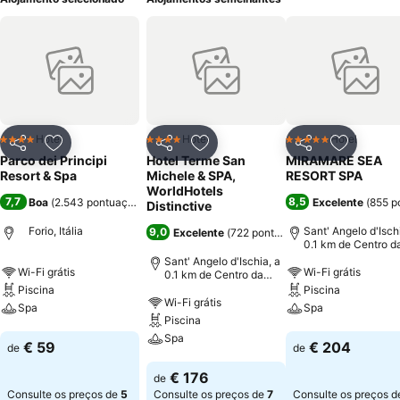
Hotel
Hotel
Hotel
4 Estrelas
4 Estrelas
5 Estrelas
Partilhar
Adicionar aos favoritos
Partilhar
Adicionar aos favoritos
Partilhar
Adicionar
Parco dei Principi
Hotel Terme San
MIRAMARE SEA
Resort & Spa
Michele & SPA,
RESORT SPA
WorldHotels
7,7
8,5
Boa
(
2.543 pontuações
)
Excelente
(
855 p
Distinctive
Forio, Itália
Sant' Angelo d'Isch
9,0
Excelente
(
722 pontuações
)
0.1 km de Centro d
cidade
Sant' Angelo d'Ischia, a
Wi-Fi grátis
Wi-Fi grátis
0.1 km de Centro da
cidade
Piscina
Piscina
Wi-Fi grátis
Spa
Spa
Piscina
Spa
Ver preços
Ver preços
€ 59
€ 204
de
de
Ver preços
€ 176
de
Consulte os preços de
5
Consulte os preços de
7
Consulte os preços d