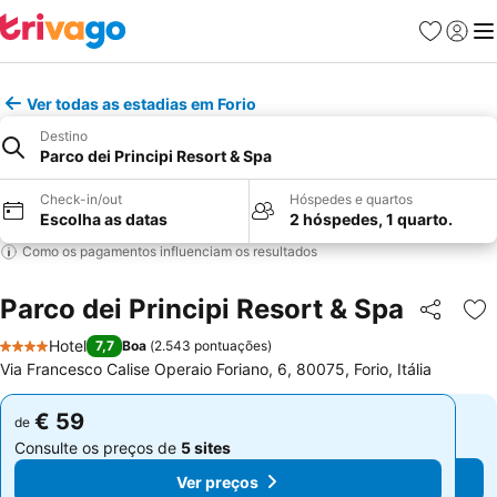
Favoritos
Iniciar
Me
Ver todas as estadias em Forio
Destino
Parco dei Principi Resort & Spa
Check-in/out
Hóspedes e quartos
Escolha as datas
2 hóspedes, 1 quarto.
Como os pagamentos influenciam os resultados
Parco dei Principi Resort & Spa
Partilhar
Ad
Hotel
7,7
Boa
(
2.543 pontuações
)
4 Estrelas
Via Francesco Calise Operaio Foriano, 6, 80075, Forio, Itália
€ 59
€ 59
de
de
Consulte os preços de
5 sites
Consulte os preços de
5 sites
Ver preços
Ver preços