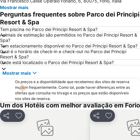
Via Francesco Calise Operaio Foriano, 6, 80075, Forio, Itália
Vomero
Spaccanapoli
Mostrar mais
Passeio de barco na Ilha de Capri
Marina Grande
Perguntas frequentes sobre Parco dei Principi
Porto
Chiesa del Gesù Nuovo
Resort & Spa
Tam
Stazione di Sorrento
Tem piscina no Parco dei Principi Resort & Spa?
Animais de estimação são permitidos no Parco dei Principi Resort &
Via Chiaia
Museu Arqueológico Nacional
Spa?
Tem estacionamento disponível no Parco dei Principi Resort & Spa?
Posillipo
Galleria Umberto I
Qual é o horário de check-in e check-out no Parco dei Principi
Marina Piccola
Marina Grande
Resort & Spa?
Onde está localizado o Parco dei Principi Resort & Spa?
Fuorigrotta
Miano
Mostrar mais
La Piazzetta
Seiano
Os preços e a disponibilidade que recebemos dos sites de reserva
Marina Corricella
Via Tribunali
mudam frequentemente. Como tal, pode haver diferenças entre as
Citara Beach
Parco archeologico delle terme di Baia
ofertas que consulta no trivago e os preços que estão disponíveis
nos sites de reserva.
Castel Sant'Elmo
Castel dell'Ovo
Um dos Hotéis com melhor avaliação em Forio
Parco Nazionale del Vesuvio
Ischia Airport
Partilhar
Adicionar aos favoritos
Partilhar
Adicionar aos
Ischia Ponte
Miliscola
Lago Patria
Lo Zoo di Napoli
San Paolo Stadium
Lungomare Caracciolo