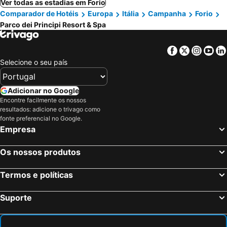
Ver todas as estadias em Forio
Comparador de Hotéis
Europa
Itália
Campanha
Forio
Parco dei Principi Resort & Spa
Facebook
Twitter
Insta
Yo
Selecione o seu país
Adicionar no Google
Encontre facilmente os nossos
resultados: adicione o trivago como
fonte preferencial no Google.
Empresa
Os nossos produtos
Termos e políticas
Suporte