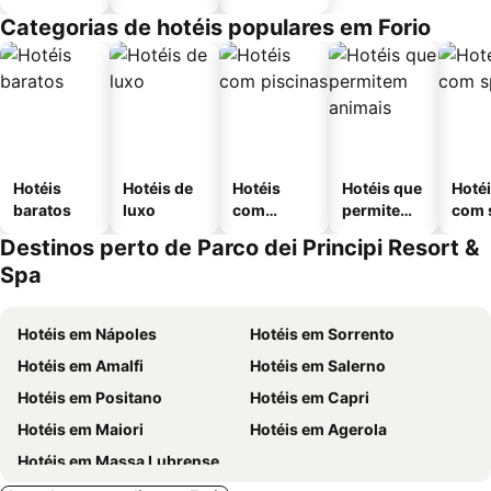
Categorias de hotéis populares em Forio
Hotéis
Hotéis de
Hotéis
Hotéis que
Hoté
baratos
luxo
com
permitem
com 
piscinas
animais
Destinos perto de Parco dei Principi Resort &
Spa
Hotéis em Nápoles
Hotéis em Sorrento
Hotéis em Amalfi
Hotéis em Salerno
Hotéis em Positano
Hotéis em Capri
Hotéis em Maiori
Hotéis em Agerola
Hotéis em Massa Lubrense