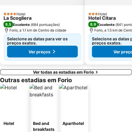
Certosa e Museo di San Martino
Teatro de San Carlo
Hotel
Hotel
Palazzo Monaco di Lapio
Castel Nuovo
4 Estrelas
3 Estrelas
La Scogliera
Hotel Citara
Avvocata
Piazza Bellini
8,5
8,9
Excelente
(
684 pontuações
)
Excelente
(
841 pont
Forio, a 1.1 km de Centro da cidade
Forio, a 1.5 km de Cen
Selecione as datas para ver os
Selecione as datas 
preços exatos.
preços exatos.
Ver preços
Ver preç
Ver todas as estadias em Forio
Outras estadias em Forio
Hotel
Bed and
Aparthotel
breakfasts