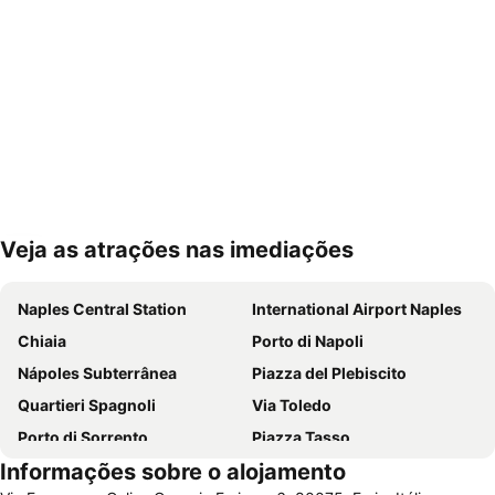
Veja as atrações nas imediações
Ampliar mapa
Naples Central Station
International Airport Naples
Chiaia
Porto di Napoli
Nápoles Subterrânea
Piazza del Plebiscito
Quartieri Spagnoli
Via Toledo
Porto di Sorrento
Piazza Tasso
Informações sobre o alojamento
Porto di Ischia
Historic Centre of Naples