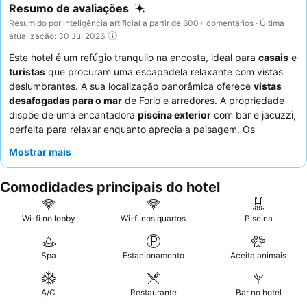
Resumo de avaliações
Resumido por inteligência artificial a partir de 600+ comentários · Última
atualização: 30 Jul 2026
Este hotel é um refúgio tranquilo na encosta, ideal para
casais
e
turistas
que procuram uma escapadela relaxante com vistas
deslumbrantes. A sua localização panorâmica oferece
vistas
desafogadas para o mar
de Forio e arredores. A propriedade
dispõe de uma encantadora
piscina exterior
com bar e jacuzzi,
perfeita para relaxar enquanto aprecia a paisagem. Os
hóspedes elogiam consistentemente os
funcionários
Mostrar mais
excecionalmente simpáticos e prestativos
, e o
buffet de
pequeno-almoço
é um destaque, com amplas opções que
Comodidades principais do hotel
incluem bolos caseiros e especialidades locais servidas com
uma vista espetacular para o mar. Para a melhor experiência, os
hóspedes recomendam reservar quartos com
vista para o mar
Wi-fi no lobby
Wi-fi nos quartos
Piscina
para apreciar plenamente os arredores pitorescos.
Spa
Estacionamento
Aceita animais
A/C
Restaurante
Bar no hotel