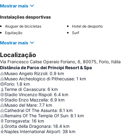
Mostrar mais
Instalações desportivas
Aluguer de bicicletas
Hotel de desporto
Equitação
Surf
Mostrar mais
Localização
Via Francesco Calise Operaio Foriano, 6, 80075, Forio, Itália
Distância de Parco dei Principi Resort & Spa
Museo Angelo Rizzoli
:
0.9
km
Museo Archeologico di Pithecusae
:
1
km
Forio
:
1.8
km
Terme di Cavascura
:
6
km
Stadio Vincenzo Rispoli
:
6.4
km
Stadio Enzo Mazzella
:
6.9
km
Museo del Mare
:
7.7
km
Cathedral Of The Assunta
:
8.1
km
Remains Of The Temple Of Sun
:
8.1
km
Torregaveta
:
16
km
Grotta della Dragonara
:
18.4
km
Naples International Airport
:
38
km