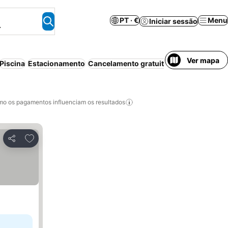
PT · €
Menu
Iniciar sessão
.
Ver mapa
Piscina
Estacionamento
Cancelamento gratuito
Aparthotel
Bed 
o os pagamentos influenciam os resultados
Adicionar aos favoritos
Partilhar