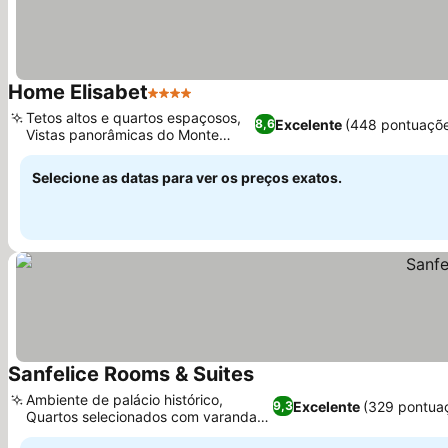
Home Elisabet
4 Estrelas
Ver preços
Tetos altos e quartos espaçosos,
Excelente
(448 pontuaçõe
8,6
Vistas panorâmicas do Monte
Ver preços
Vesúvio
Selecione as datas para ver os preços exatos.
Sanfelice Rooms & Suites
Ver preços
Ambiente de palácio histórico,
Excelente
(329 pontua
9,3
Quartos selecionados com varandas
Ver preços
privadas