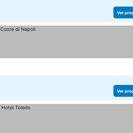
Ver pre
Ver pre