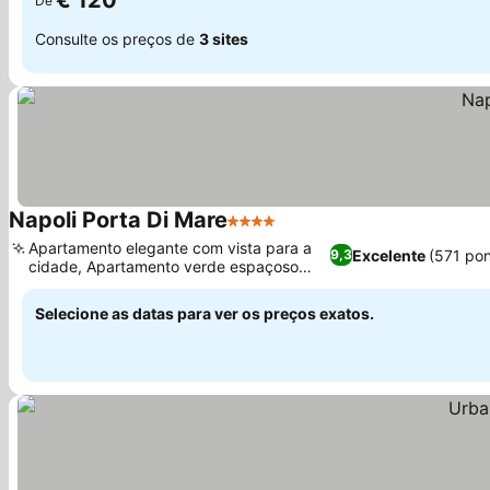
€ 120
De
Consulte os preços de
3 sites
Napoli Porta Di Mare
4 Estrelas
Ver preços
Apartamento elegante com vista para a
Excelente
(571 po
9,3
cidade, Apartamento verde espaçoso
Ver preços
com jacuzzi
Selecione as datas para ver os preços exatos.