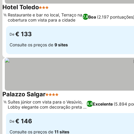
Hotel Toledo
3 Estrelas
Ver preços
Restaurante e bar no local, Terraço na
Boa
(2.197 pontuações
7,8
cobertura com vista para a cidade
Ver preços
€ 133
De
Consulte os preços de
9 sites
Palazzo Salgar
4 Estrelas
Ver preços
Suítes júnior com vista para o Vesúvio,
Excelente
(5.894 po
8,6
Lobby elegante com decoração preta e
Ver preços
dourada
€ 146
De
Consulte os preços de
11 sites