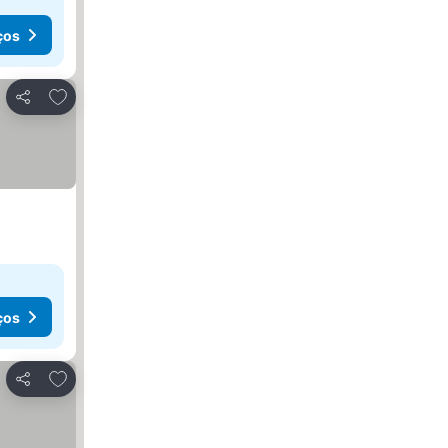
ços
Adicionar aos favoritos
Partilhar
ços
Adicionar aos favoritos
Partilhar