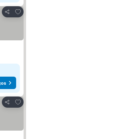
Adicionar aos favoritos
Partilhar
ços
Adicionar aos favoritos
Partilhar