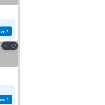
ços
Adicionar aos favoritos
Partilhar
ços