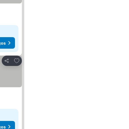
ços
Adicionar aos favoritos
Partilhar
ços