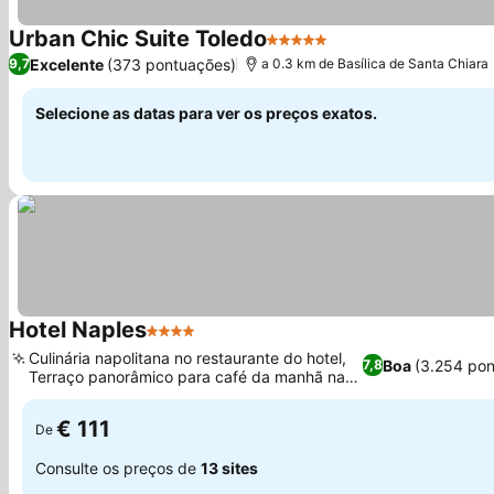
Urban Chic Suite Toledo
5 Estrelas
Ver preços
Excelente
(373 pontuações)
9,7
a 0.3 km de Basílica de Santa Chiara
Selecione as datas para ver os preços exatos.
Hotel Naples
4 Estrelas
Ver preços
Culinária napolitana no restaurante do hotel,
Boa
(3.254 po
7,8
Terraço panorâmico para café da manhã na
Ver preços
cobertura
€ 111
De
Consulte os preços de
13 sites