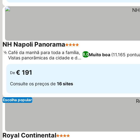
NH Napoli Panorama
4 Estrelas
Ver preços
Café da manhã para toda a família,
Muito boa
(11.165 pontu
8,0
Vistas panorâmicas da cidade e do
Ver preços
mar
€ 191
De
Consulte os preços de
16 sites
Escolha popular
Royal Continental
4 Estrelas
Ver preços