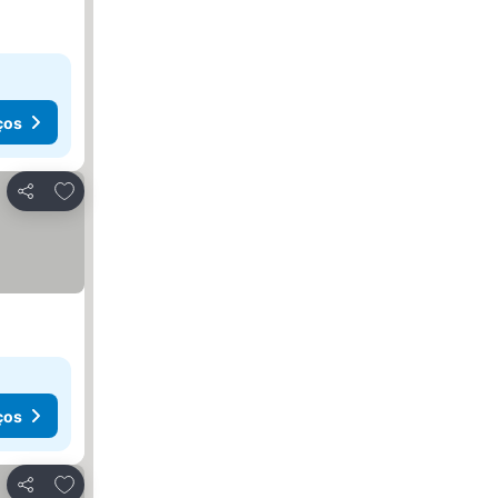
ços
Adicionar aos favoritos
Partilhar
ços
Adicionar aos favoritos
Partilhar