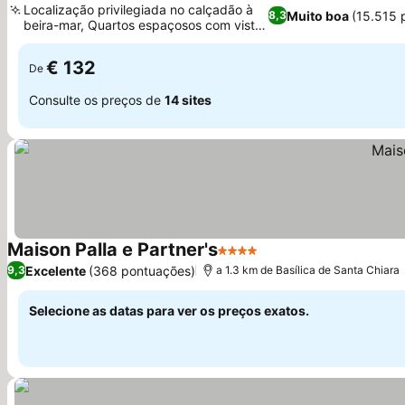
Localização privilegiada no calçadão à
Muito boa
(15.515 
8,3
beira-mar, Quartos espaçosos com vista
Ver preços
para o golfo
€ 132
De
Consulte os preços de
14 sites
Maison Palla e Partner's
4 Estrelas
Ver preços
Excelente
(368 pontuações)
9,3
a 1.3 km de Basílica de Santa Chiara
Selecione as datas para ver os preços exatos.