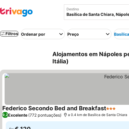
Destino
Filtros
Ordenar por
Preço
Basílic
Alojamentos em Nápoles per
Itália)
Federico Secondo Bed and Breakfast
3 Estrelas
Ver p
Excelente
(772 pontuações)
9,2
a 0.4 km de Basílica de Santa Chiara