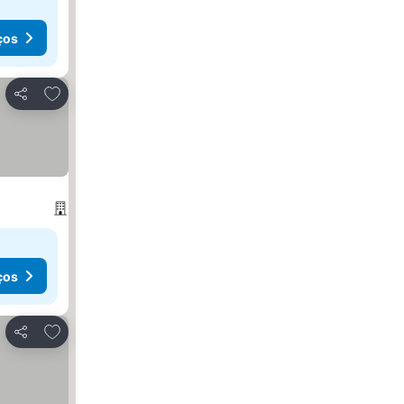
ços
Adicionar aos favoritos
Partilhar
ços
Adicionar aos favoritos
Partilhar