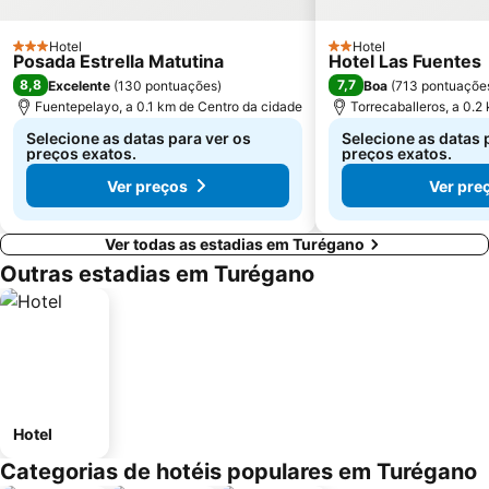
Hotel
Hotel
3 Estrelas
2 Estrelas
Posada Estrella Matutina
Hotel Las Fuentes
8,8
7,7
Excelente
(
130 pontuações
)
Boa
(
713 pontuaçõe
Fuentepelayo, a 0.1 km de Centro da cidade
Torrecaballeros, a 0.2
Selecione as datas para ver os
Selecione as datas 
preços exatos.
preços exatos.
Ver preços
Ver pre
Ver todas as estadias em Turégano
Outras estadias em Turégano
Hotel
Categorias de hotéis populares em Turégano