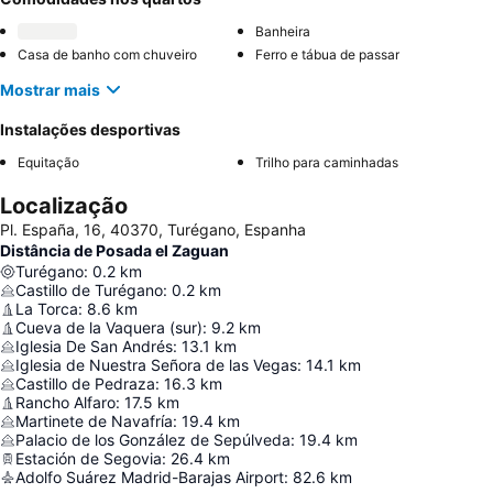
Banheira
Casa de banho com chuveiro
Ferro e tábua de passar
Mostrar mais
Instalações desportivas
Equitação
Trilho para caminhadas
Localização
Pl. España, 16, 40370, Turégano, Espanha
Distância de Posada el Zaguan
Turégano
:
0.2
km
Castillo de Turégano
:
0.2
km
La Torca
:
8.6
km
Cueva de la Vaquera (sur)
:
9.2
km
Iglesia De San Andrés
:
13.1
km
Iglesia de Nuestra Señora de las Vegas
:
14.1
km
Castillo de Pedraza
:
16.3
km
Rancho Alfaro
:
17.5
km
Martinete de Navafría
:
19.4
km
Palacio de los González de Sepúlveda
:
19.4
km
Estación de Segovia
:
26.4
km
Adolfo Suárez Madrid-Barajas Airport
:
82.6
km