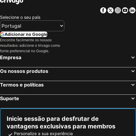
Facebook
Twitter
Insta
Yo
Selecione o seu país
Adicionar no Google
Encontre facilmente os nossos
resultados: adicione o trivago como
fonte preferencial no Google.
Empresa
Os nossos produtos
Termos e políticas
Suporte
Inicie sessão para desfrutar de
vantagens exclusivas para membros
Personalize a sua experiência