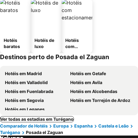
Hotéis
Hotéis de
Hotéis
baratos
luxo
com
estaciona
Destinos perto de Posada el Zaguan
mento
Hotéis em Madrid
Hotéis em Getafe
Hotéis em Valladolid
Hotéis em Avila
Hotéis em Fuenlabrada
Hotéis em Alcobendas
Hotéis em Segovia
Hotéis em Torrejón de Ardoz
Hotéis em Leganes
Ver todas as estadias em Turégano
Comparador de Hotéis
Europa
Espanha
Castela e Leão
Turégano
Posada el Zaguan