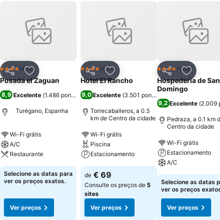
Hotel
Hotel
Hotel
4 Estrelas
4 Estrelas
4 Estrelas
Partilhar
Adicionar aos favoritos
Partilhar
Adicionar aos favoritos
Partilhar
Adicionar
Posada el Zaguan
Hotel El Rancho
Hospederia de San
Domingo
8,9
9,0
Excelente
(
1.486 pontuações
Excelente
)
(
3.501 pontuações
)
9,2
Excelente
(
2.009 
Turégano, Espanha
Torrecaballeros, a 0.5
km de Centro da cidade
Pedraza, a 0.1 km 
Centro da cidade
Wi-Fi grátis
Wi-Fi grátis
Wi-Fi grátis
A/C
Piscina
Estacionamento
Restaurante
Estacionamento
A/C
Selecione as datas para
€ 69
de
ver os preços exatos.
Selecione as datas 
Consulte os preços de
5
ver os preços exatos
sites
Ver preços
Ver preços
Ver preços