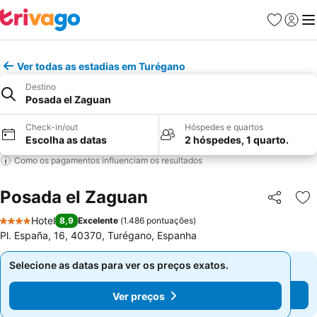
Favoritos
Iniciar
Me
Ver todas as estadias em Turégano
Destino
Posada el Zaguan
Check-in/out
Hóspedes e quartos
Escolha as datas
2 hóspedes, 1 quarto.
Como os pagamentos influenciam os resultados
Posada el Zaguan
Partilhar
Ad
Hotel
8,9
Excelente
(
1.486 pontuações
)
4 Estrelas
Pl. España, 16, 40370, Turégano, Espanha
Selecione as datas para ver os preços exatos.
Selecione as datas para ver os preços exatos.
Ver preços
Ver preços