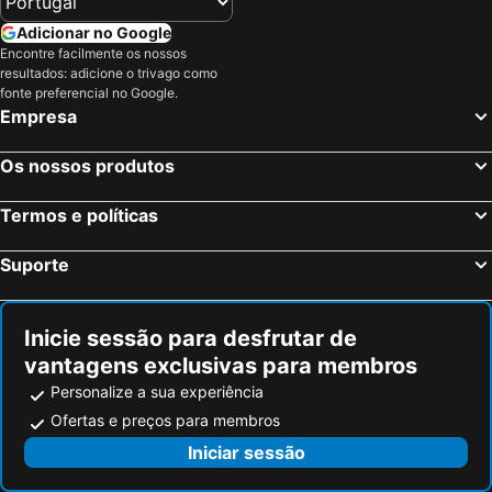
Parque Retiro
Palacio de Vistalegre
Apartamentos Alfonso XIII
Hotel Faisanera Golf
Adicionar no Google
Caja Mágica
Museu Nacional do Prado
Encontre facilmente os nossos
San Luis
Jardin De Velarde
resultados: adicione o trivago como
Centro
Chamberí
fonte preferencial no Google.
Empresa
Villaverde
Casino Gran Vía
Calle Serrano
Praça da Espanha
Os nossos produtos
San Blas
Praça de touros das Ventas
Praça Central /maior
Zamora
Termos e políticas
Ibiza
Atocha Metro Station
Suporte
Parque Natural do Douro Internacional
Sol
La Covatilla
Carabanchel
Inicie sessão para desfrutar de
Malasaña
Gran Vía Metro Station
vantagens exclusivas para membros
Retiro
Goya
Personalize a sua experiência
Aeropuerto
Circuito del Jarama
Ofertas e preços para membros
Metropolitano Club Deportivo
Tetuán
Iniciar sessão
San Millán
Amado