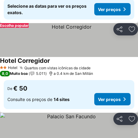
Selecione as datas para ver os preços
Ver preços
exatos.
Escolha popular
Partilhar
Ad
Hotel Corregidor
Hotel
Quartos com vistas icônicas da cidade
2 Estrelas
8,0
Muito boa
5.011
a 0.4 km de San Millán
€ 50
De
Consulte os preços de
14 sites
Ver preços
Partilhar
Ad