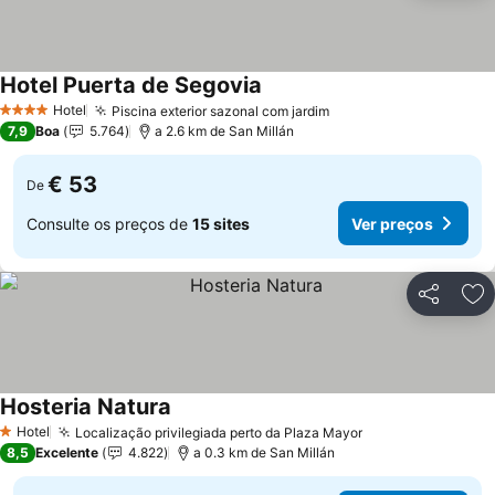
Hotel Puerta de Segovia
Hotel
Piscina exterior sazonal com jardim
4 Estrelas
7,9
Boa
5.764
a 2.6 km de San Millán
€ 53
De
Consulte os preços de
15 sites
Ver preços
Partilhar
Ad
Hosteria Natura
Hotel
Localização privilegiada perto da Plaza Mayor
1 Estrelas
8,5
Excelente
4.822
a 0.3 km de San Millán