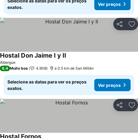
Selecione as datas para ver os preços
Ver preços
exatos.
Partilhar
Ad
Hostal Don Jaime I y II
Albergue
8,4
Muito boa
4.908
a 0.5 km de San Millán
Selecione as datas para ver os preços
Ver preços
exatos.
Partilhar
Ad
Hostal Fornos