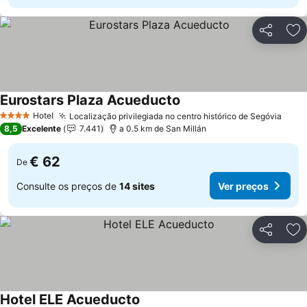
Partilhar
Ad
Eurostars Plaza Acueducto
Hotel
Localização privilegiada no centro histórico de Segóvia
4 Estrelas
8,5
Excelente
7.441
a 0.5 km de San Millán
€ 62
De
Consulte os preços de
14 sites
Ver preços
Partilhar
Ad
Hotel ELE Acueducto