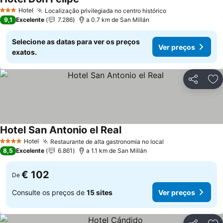
Hotel
Localização privilegiada no centro histórico
3 Estrelas
9,1
Excelente
7.286
a 0.7 km de San Millán
Selecione as datas para ver os preços
Ver preços
exatos.
Partilhar
Ad
Hotel San Antonio el Real
Hotel
Restaurante de alta gastronomia no local
4 Estrelas
8,5
Excelente
6.861
a 1.1 km de San Millán
€ 102
De
Consulte os preços de
15 sites
Ver preços