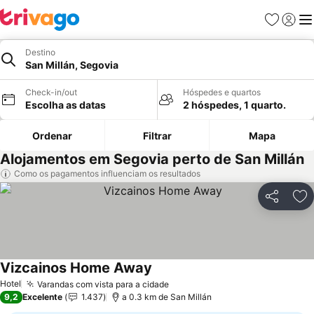
Favoritos
Iniciar
Me
Destino
San Millán, Segovia
Check-in/out
Hóspedes e quartos
Escolha as datas
2 hóspedes, 1 quarto.
Ordenar
Filtrar
Mapa
Alojamentos em Segovia perto de San Millán
Como os pagamentos influenciam os resultados
Partilhar
Ad
Vizcainos Home Away
Hotel
Varandas com vista para a cidade
9,2
Excelente
1.437
a 0.3 km de San Millán