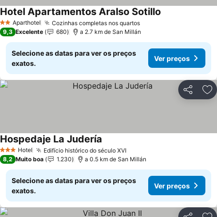
Hotel Apartamentos Aralso Sotillo
Aparthotel
Cozinhas completas nos quartos
2 Estrelas
9,3
Excelente
680
a 2.7 km de San Millán
Selecione as datas para ver os preços
Ver preços
exatos.
Partilhar
Ad
Hospedaje La Judería
Hotel
Edifício histórico do século XVI
3 Estrelas
8,2
Muito boa
1.230
a 0.5 km de San Millán
Selecione as datas para ver os preços
Ver preços
exatos.