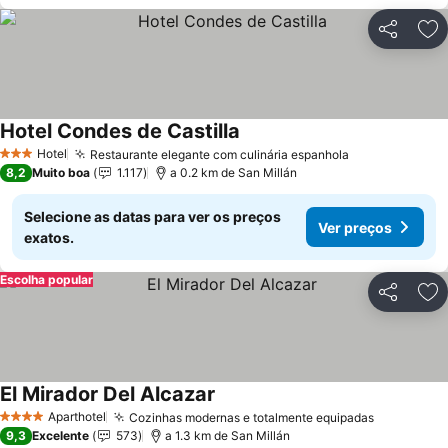
Partilhar
Ad
Hotel Condes de Castilla
Hotel
Restaurante elegante com culinária espanhola
3 Estrelas
8,2
Muito boa
1.117
a 0.2 km de San Millán
Selecione as datas para ver os preços
Ver preços
exatos.
Escolha popular
Partilhar
Ad
El Mirador Del Alcazar
Aparthotel
Cozinhas modernas e totalmente equipadas
4 Estrelas
9,3
Excelente
573
a 1.3 km de San Millán