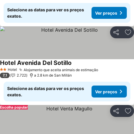
Selecione as datas para ver os preços
Ver preços
exatos.
Partilhar
Ad
Hotel Avenida Del Sotillo
Hotel
Alojamento que aceita animais de estimação
2 Estrelas
7,1
2.722
a 2.8 km de San Millán
Selecione as datas para ver os preços
Ver preços
exatos.
Escolha popular
Partilhar
Ad