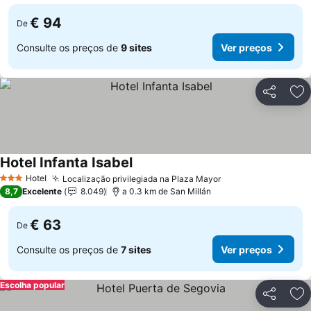
€ 94
De
Consulte os preços de
9 sites
Ver preços
Partilhar
Ad
Hotel Infanta Isabel
Hotel
Localização privilegiada na Plaza Mayor
3 Estrelas
8,7
Excelente
8.049
a 0.3 km de San Millán
€ 63
De
Consulte os preços de
7 sites
Ver preços
Escolha popular
Partilhar
Ad