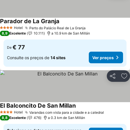
Parador de La Granja
Hotel
Perto do Palácio Real de La Granja
4 Estrelas
8,9
Excelente
10.111
a 10.9 km de San Millán
€ 77
De
Consulte os preços de
14 sites
Ver preços
Partilhar
Ad
El Balconcito De San Millan
Hotel
Varandas com vista para a cidade e a catedral
4 Estrelas
8,8
Excelente
476
a 0.3 km de San Millán