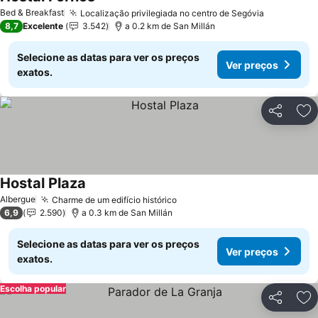
Bed & Breakfast
Localização privilegiada no centro de Segóvia
8,7
Excelente
3.542
a 0.2 km de San Millán
Selecione as datas para ver os preços
Ver preços
exatos.
Partilhar
Ad
Hostal Plaza
Albergue
Charme de um edifício histórico
6,9
2.590
a 0.3 km de San Millán
Selecione as datas para ver os preços
Ver preços
exatos.
Escolha popular
Partilhar
Ad