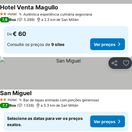
Hotel Venta Magullo
Hotel
Autêntica experiência culinária segoviana
2 Estrelas
7,8
Boa
5.389
a 2.3 km de San Millán
€ 60
De
Consulte os preços de
9 sites
Ver preços
Partilhar
Ad
San Miguel
Hotel
Bar de tapas animado com porções generosas
2 Estrelas
7,7
Boa
1.538
a 0.3 km de San Millán
Selecione as datas para ver os preços
Ver preços
exatos.