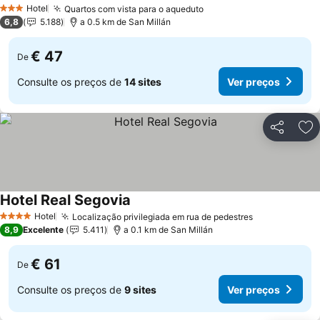
Hotel
Quartos com vista para o aqueduto
3 Estrelas
6,8
5.188
a 0.5 km de San Millán
€ 47
De
Consulte os preços de
14 sites
Ver preços
Partilhar
Ad
Hotel Real Segovia
Hotel
Localização privilegiada em rua de pedestres
4 Estrelas
8,9
Excelente
5.411
a 0.1 km de San Millán
€ 61
De
Consulte os preços de
9 sites
Ver preços