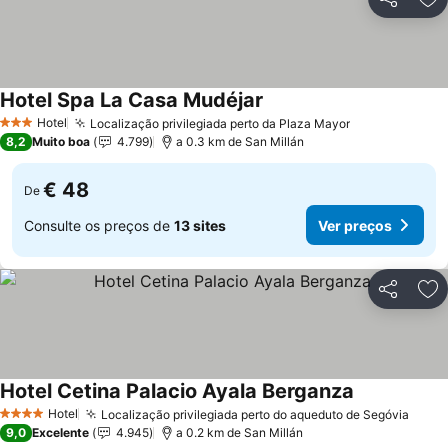
Partilhar
Ad
Hotel Spa La Casa Mudéjar
Hotel
Localização privilegiada perto da Plaza Mayor
3 Estrelas
8,2
Muito boa
4.799
a 0.3 km de San Millán
€ 48
De
Consulte os preços de
13 sites
Ver preços
Partilhar
Ad
Hotel Cetina Palacio Ayala Berganza
Hotel
Localização privilegiada perto do aqueduto de Segóvia
4 Estrelas
9,0
Excelente
4.945
a 0.2 km de San Millán