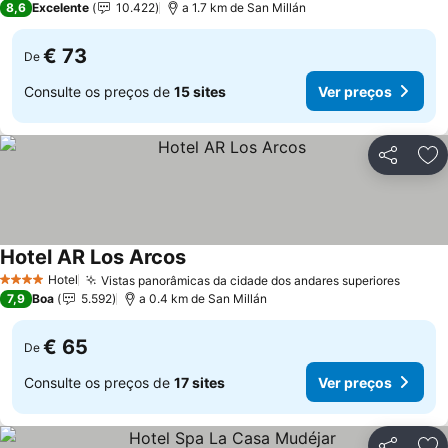
8,6
Excelente
10.422
a 1.7 km de San Millán
€ 73
De
Consulte os preços de
15 sites
Ver preços
Partilhar
Ad
Hotel AR Los Arcos
Hotel
Vistas panorâmicas da cidade dos andares superiores
4 Estrelas
7,9
Boa
5.592
a 0.4 km de San Millán
€ 65
De
Consulte os preços de
17 sites
Ver preços