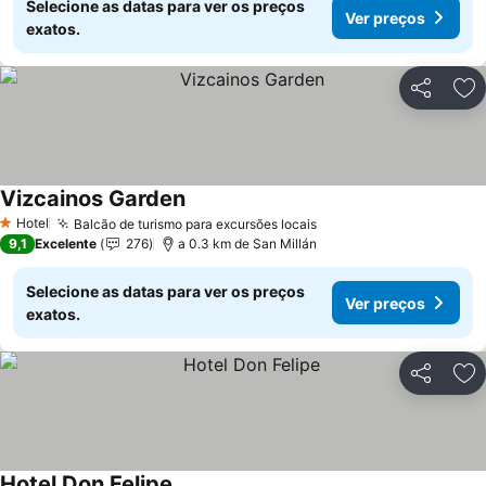
Selecione as datas para ver os preços
Ver preços
exatos.
Partilhar
Ad
Vizcainos Garden
Hotel
Balcão de turismo para excursões locais
1 Estrelas
9,1
Excelente
276
a 0.3 km de San Millán
Selecione as datas para ver os preços
Ver preços
exatos.
Partilhar
Ad
Hotel Don Felipe