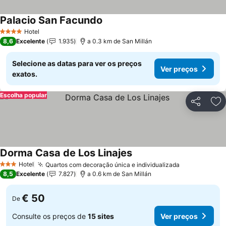
Palacio San Facundo
Hotel
4 Estrelas
8,6
Excelente
1.935
a 0.3 km de San Millán
Selecione as datas para ver os preços
Ver preços
exatos.
Escolha popular
Partilhar
Ad
Dorma Casa de Los Linajes
Hotel
Quartos com decoração única e individualizada
3 Estrelas
8,5
Excelente
7.827
a 0.6 km de San Millán
€ 50
De
Consulte os preços de
15 sites
Ver preços