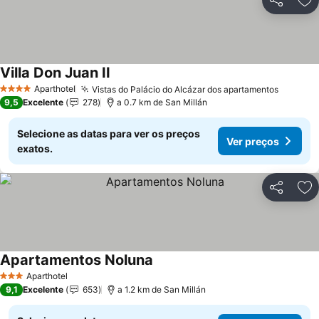
Partilhar
Ad
Villa Don Juan II
Aparthotel
Vistas do Palácio do Alcázar dos apartamentos
4 Estrelas
9,5
Excelente
278
a 0.7 km de San Millán
Selecione as datas para ver os preços
Ver preços
exatos.
Partilhar
Ad
Apartamentos Noluna
Aparthotel
3 Estrelas
9,1
Excelente
653
a 1.2 km de San Millán