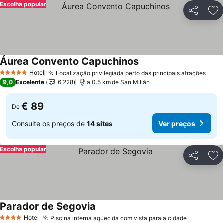
Escolha popular
Partilhar
Ad
Áurea Convento Capuchinos
Hotel
Localização privilegiada perto das principais atrações
5 Estrelas
9,0
Excelente
6.228
a 0.5 km de San Millán
€ 89
De
Consulte os preços de
14 sites
Ver preços
Escolha popular
Partilhar
Ad
Parador de Segovia
Hotel
Piscina interna aquecida com vista para a cidade
4 Estrelas