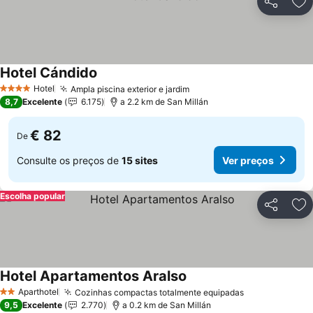
Partilhar
Ad
Hotel Cándido
Hotel
Ampla piscina exterior e jardim
4 Estrelas
8,7
Excelente
6.175
a 2.2 km de San Millán
€ 82
De
Consulte os preços de
15 sites
Ver preços
Escolha popular
Partilhar
Ad
Hotel Apartamentos Aralso
Aparthotel
Cozinhas compactas totalmente equipadas
2 Estrelas
9,5
Excelente
2.770
a 0.2 km de San Millán