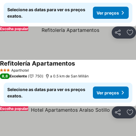
Selecione as datas para ver os preços
Ver preços
exatos.
Escolha popular
Partilhar
Ad
Refitolería Apartamentos
Aparthotel
3 Estrelas
8,8
Excelente
750
a 0.5 km de San Millán
Selecione as datas para ver os preços
Ver preços
exatos.
Escolha popular
Partilhar
Ad