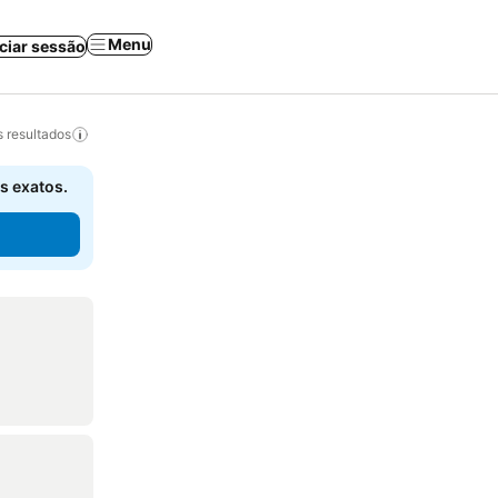
Menu
iciar sessão
 resultados
s exatos.