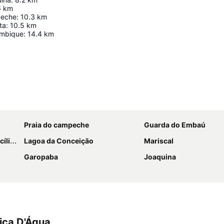
6
km
peche
:
10.3
km
ta
:
10.5
km
ambique
:
14.4
km
Ampliar mapa
Praia do campeche
Guarda do Embaú
 Luz
Lagoa da Conceição
Mariscal
Garopaba
Joaquina
ica D'Água