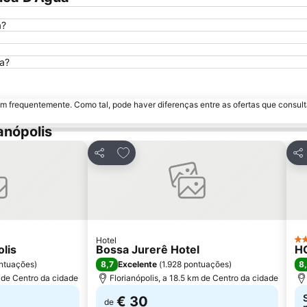
a?
ua?
m frequentemente. Como tal, pode haver diferenças entre as ofertas que consult
anópolis
avoritos
Adicionar aos favoritos
Partilhar
Par
Hotel
3 
lis
Bossa Jurerê Hotel
H
8,7
8
ntuações
)
Excelente
(
1.928 pontuações
)
m de Centro da cidade
Florianópolis, a 18.5 km de Centro da cidade
€ 30
de