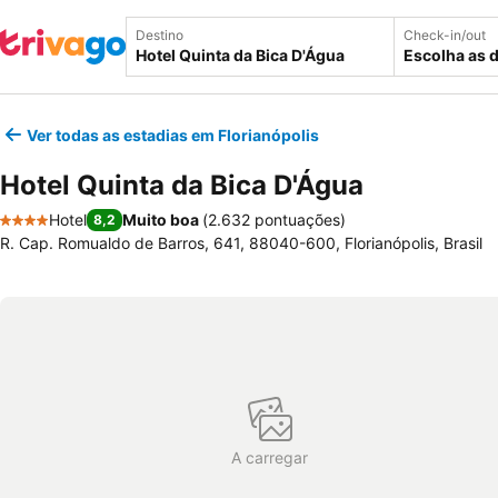
Destino
Check-in/out
Escolha as 
Ver todas as estadias em Florianópolis
Hotel Quinta da Bica D'Água
Hotel
Muito boa
(
2.632 pontuações
)
8,2
4 Estrelas
R. Cap. Romualdo de Barros, 641, 88040-600, Florianópolis, Brasil
A carregar