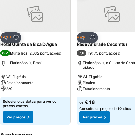
Adicionar aos favoritos
Adicionar aos favor
Hotel
Hotel
4 Estrelas
3 Estrelas
Partilhar
Partilhar
Hotel Quinta da Bica D'Água
Rede Andrade Cecomtur
8,2
7,0
Muito boa
(
2.632 pontuações
)
(
19.175 pontuações
)
Florianópolis, Brasil
Florianópolis, a 0.1 km de Cent
cidade
Wi-Fi grátis
Wi-Fi grátis
Estacionamento
Piscina
A/C
Estacionamento
Ver preços
Ver preços
Selecione as datas para ver os
€ 18
de
preços exatos.
Consulte os preços de
10 sites
Ver preços
Ver preços