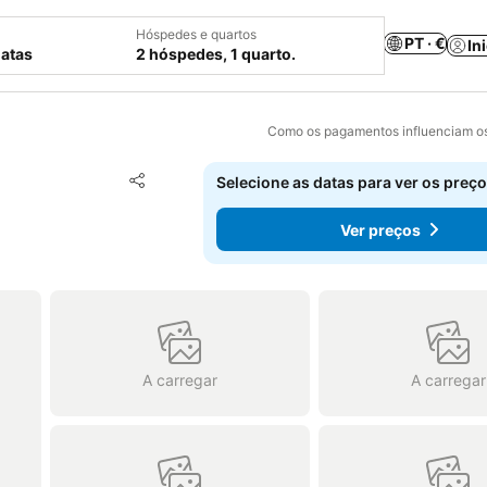
Hóspedes e quartos
PT · €
In
datas
2 hóspedes, 1 quarto.
Como os pagamentos influenciam os
Adicionar aos favoritos
Selecione as datas para ver os preço
Partilhar
Ver preços
A carregar
A carregar