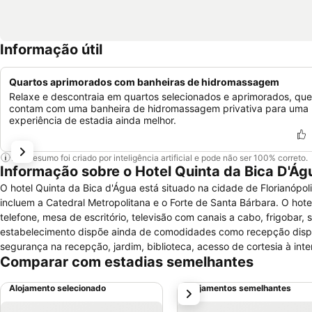
Informação útil
Quartos aprimorados com banheiras de hidromassagem
Relaxe e descontraia em quartos selecionados e aprimorados, que
contam com uma banheira de hidromassagem privativa para uma
experiência de estadia ainda melhor.
Este resumo foi criado por inteligência artificial e pode não ser 100% correto.
Informação sobre o Hotel Quinta da Bica D'Ág
O hotel Quinta da Bica d'Água está situado na cidade de Florianópoli
incluem a Catedral Metropolitana e o Forte de Santa Bárbara. O hot
telefone, mesa de escritório, televisão com canais a cabo, frigobar, 
estabelecimento dispõe ainda de comodidades como recepção dispon
segurança na recepção, jardim, biblioteca, acesso de cortesia à inter
Comparar com estadias semelhantes
do hotel contempla ainda uma piscina exterior, que proporcionará 
buffet de café da manhã. Não são permitidos animais de estimação.
Alojamento selecionado
Alojamentos semelhantes
próximo