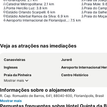
Catedral Metropolitana
:
2.1
km
Praia Mole
:
9.
Ponte Hercílio Luz
:
3.8
km
Praia do Cam
Estádio Orlando Scarpelli
:
6
km
Praia da Galhe
Estádio Aderbal Ramos da Silva
:
6.9
km
Praia do Moç
Aeroporto Internacional de Florianópolis Hercílio Luz
:
7.5
km
Veja as atrações nas imediações
Canasvieiras
Jurerê
Ingleses
Aeroporto Internacional Hercílio
Praia da Pinheira
Centro Histórico
Mostrar mais
Informações sobre o alojamento
R. Cap. Romualdo de Barros, 641, 88040-600, Florianópolis, Brasil
Mostrar mais
Perguntas frequentes sobre Hotel Quinta da B