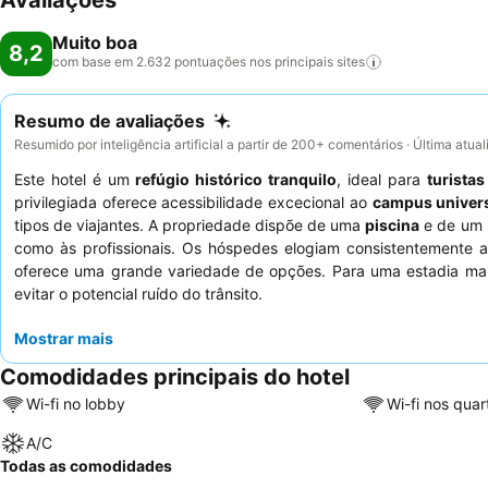
Avaliações
Muito boa
8,2
com base em 2.632 pontuações nos principais
sites
Resumo de avaliações
Resumido por inteligência artificial a partir de 200+ comentários · Última atua
Este hotel é um
refúgio histórico tranquilo
, ideal para
turistas
privilegiada oferece acessibilidade excecional ao
campus univers
tipos de viajantes. A propriedade dispõe de uma
piscina
e de um s
como às profissionais. Os hóspedes elogiam consistentemente 
oferece uma grande variedade de opções. Para uma estadia mais 
evitar o potencial ruído do trânsito.
Mostrar mais
Comodidades principais do hotel
Wi-fi no lobby
Wi-fi nos quar
A/C
Todas as comodidades