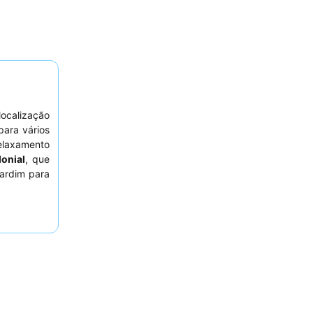
ocalização
para vários
relaxamento
onial
, que
jardim para