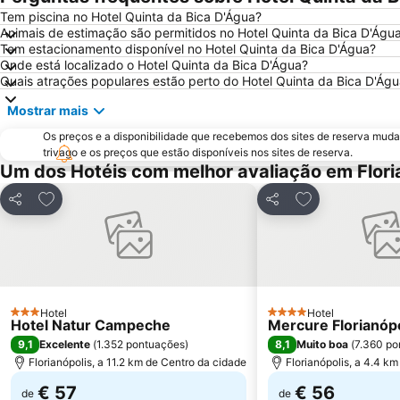
Tem piscina no Hotel Quinta da Bica D'Água?
Animais de estimação são permitidos no Hotel Quinta da Bica D'Águ
Tem estacionamento disponível no Hotel Quinta da Bica D'Água?
Onde está localizado o Hotel Quinta da Bica D'Água?
Quais atrações populares estão perto do Hotel Quinta da Bica D'Ág
Mostrar mais
Os preços e a disponibilidade que recebemos dos sites de reserva muda
trivago e os preços que estão disponíveis nos sites de reserva.
Um dos Hotéis com melhor avaliação em Flori
Adicionar aos favoritos
Adicionar aos f
Partilhar
Partilhar
Hotel
Hotel
3 Estrelas
4 Estrelas
Hotel Natur Campeche
Mercure Florianópo
9,1
8,1
Excelente
(
1.352 pontuações
)
Muito boa
(
7.360 po
Florianópolis, a 11.2 km de Centro da cidade
Florianópolis, a 4.4 k
€ 57
€ 56
de
de