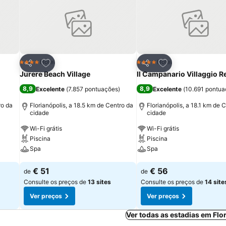
itos
Adicionar aos favoritos
Adicionar aos fav
Hotel
Hotel
4 Estrelas
4 Estrelas
Partilhar
Partilhar
Jurere Beach Village
Il Campanario Villaggio R
8,9
8,9
Excelente
(
7.857 pontuações
)
Excelente
(
10.691 pontu
ro da
Florianópolis, a 18.5 km de Centro da
Florianópolis, a 18.1 km de 
cidade
cidade
Wi-Fi grátis
Wi-Fi grátis
Piscina
Piscina
Spa
Spa
Ver preços
Ver preços
€ 51
€ 56
de
de
Consulte os preços de
13 sites
Consulte os preços de
14 site
Ver preços
Ver preços
Ver todas as estadias em Flo