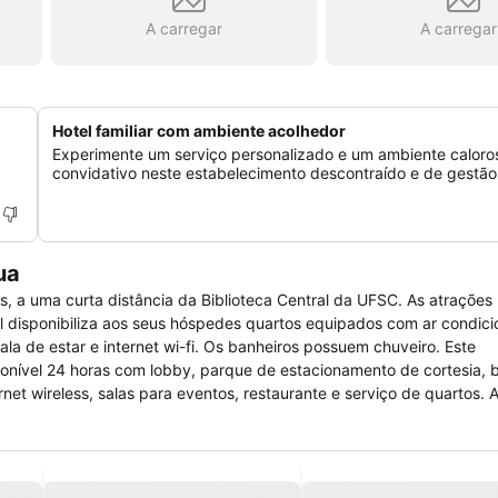
A carregar
A carregar
Hotel familiar com ambiente acolhedor
Experimente um serviço personalizado e um ambiente caloro
convidativo neste estabelecimento descontraído e de gestão f
ua
s, a uma curta distância da Biblioteca Central da UFSC. As atrações 
el disponibiliza aos seus hóspedes quartos equipados com ar condic
sala de estar e internet wi-fi. Os banheiros possuem chuveiro. Este
ível 24 horas com lobby, parque de estacionamento de cortesia, b
net wireless, salas para eventos, restaurante e serviço de quartos. A
aos hóspedes momentos relaxantes. Todos os dias é servido aos hós