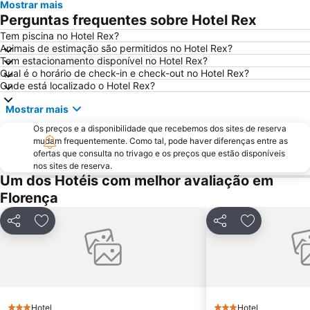
Mostrar mais
Panzano in Chianti
Via del Corso
Perguntas frequentes sobre Hotel Rex
Chiesa dei Santi Michele e Gaetano
Firenze Expo Congress SPA
Tem piscina no Hotel Rex?
Animais de estimação são permitidos no Hotel Rex?
Oltrarno
Basilica of St Lawrence
Tem estacionamento disponível no Hotel Rex?
Piazza della Repubblica
Praça da Senhoria
Qual é o horário de check-in e check-out no Hotel Rex?
Onde está localizado o Hotel Rex?
Galleria degli Uffizi
Peretola
Mostrar mais
Isolotto
San Lorenzo a Greve
Os preços e a disponibilidade que recebemos dos sites de reserva
Centro Storico
Siena Railway Station
mudam frequentemente. Como tal, pode haver diferenças entre as
Palazzo Medici-Ricardi
Palazzo Antinori
ofertas que consulta no trivago e os preços que estão disponíveis
nos sites de reserva.
Via Roma
Via dei Calzaiuoli
Um dos Hotéis com melhor avaliação em
San Lorenzo Market
Palácio Antigo
Florença
Novoli
Stazione di Prato Centrale
Partilhar
Adicionar aos favoritos
Partilhar
Adicionar a
Le Cantine di Greve in Chianti
Castel San Gimignano
Mercato di San Lorenzo
Officina Profumo Farmaceutica di Santa Maria Novella
Piazza Santissima Annunziata
Museo Nazionale del Bargello
Via Santo Spirito
Il Prato
Hotel
Hotel