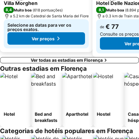
3 Estrelas
Chiesa Santo Spirito
Piazza di Santa Croce
3 Estrelas
Villa Morghen
Hotel Delle Nazio
8,4
8,1
Muito boa
(
618 pontuações
)
Muito boa
(
8.894 
Coverciano
Castello
a 5.2 km de Catedral de Santa Maria del Fiore
a 0.3 km de Train st
La Certosa di Firenze
Piazza del Comune
Selecione as datas para ver os
€ 77
de
preços exatos.
Consulte os preço
Ver preços
Ver pr
Ver todas as estadias em Florença
Outras estadias em Florença
Hotel
Bed and
Aparthotel
Hostel
Casa
breakfasts
hósp
Categorias de hotéis populares em Florença