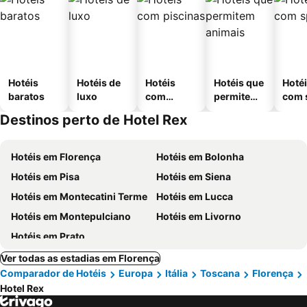
Hotéis
Hotéis de
Hotéis
Hotéis que
Hoté
baratos
luxo
com
permitem
com 
piscinas
animais
Destinos perto de Hotel Rex
Hotéis em Florença
Hotéis em Bolonha
Hotéis em Pisa
Hotéis em Siena
Hotéis em Montecatini Terme
Hotéis em Lucca
Hotéis em Montepulciano
Hotéis em Livorno
Hotéis em Prato
Ver todas as estadias em Florença
Comparador de Hotéis
Europa
Itália
Toscana
Florença
Hotel Rex