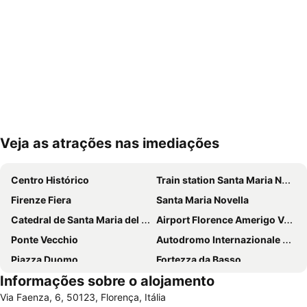
Veja as atrações nas imediações
Ampliar mapa
Centro Histórico
Train station Santa Maria Novella
Firenze Fiera
Santa Maria Novella
Catedral de Santa Maria del Fiore
Airport Florence Amerigo Vespucci
Ponte Vecchio
Autodromo Internazionale del Mugello
Piazza Duomo
Fortezza da Basso
Informações sobre o alojamento
Centro Histórico
Brunelleschi
Via Faenza, 6, 50123, Florença, Itália
Santa Cruz
Mercato Centrale