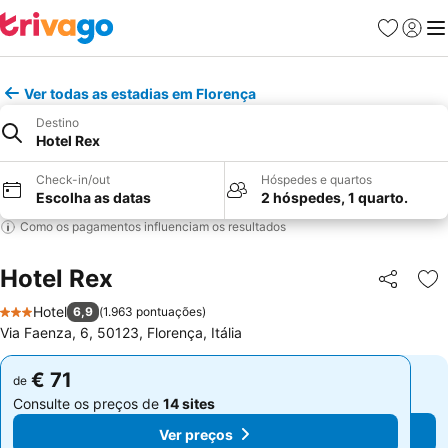
Favoritos
Iniciar
Me
Ver todas as estadias em Florença
Destino
Hotel Rex
Check-in/out
Hóspedes e quartos
Escolha as datas
2 hóspedes, 1 quarto.
Como os pagamentos influenciam os resultados
Hotel Rex
Partilhar
Ad
Hotel
6,9
(
1.963 pontuações
)
3 Estrelas
Via Faenza, 6, 50123, Florença, Itália
€ 71
€ 71
de
de
Consulte os preços de
14 sites
Consulte os preços de
14 sites
Ver preços
Ver preços