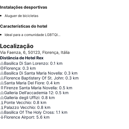
Instalações desportivas
Aluguer de bicicletas
Características do hotel
Ideal para a comunidade LGBTQIA+
Localização
Via Faenza, 6, 50123, Florença, Itália
Distância de Hotel Rex
Basilica Di San Lorenzo
:
0.1
km
Florença
:
0.3
km
Basilica Di Santa Maria Novella
:
0.3
km
Florence Baptistery Of St. John
:
0.3
km
Santa Maria Del Fiore
:
0.4
km
Firenze Santa Maria Novella
:
0.5
km
Galleria Dell'accademia 12
:
0.5
km
Galleria degli Uffizi
:
0.8
km
Ponte Vecchio
:
0.8
km
Palazzo Vecchio
:
0.8
km
Basilica Of The Holy Cross
:
1.1
km
Florence Airport
:
5.6
km