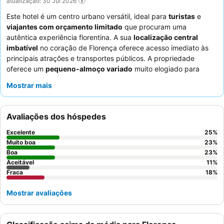
atualização: 30 Jul 2026
Este hotel é um centro urbano versátil, ideal para
turistas
e
viajantes com orçamento limitado
que procuram uma
autêntica experiência florentina. A sua
localização central
imbatível
no coração de Florença oferece acesso imediato às
principais atrações e transportes públicos. A propriedade
oferece um
pequeno-almoço variado
muito elogiado para
começar o dia. Os hóspedes elogiam consistentemente a
Mostrar mais
excecional gentileza e prestabilidade dos funcionários
,
garantindo um ambiente acolhedor. Para uma estadia mais
tranquila com características potencialmente renovadas,
Avaliações dos hóspedes
considere solicitar um quarto com vista para o pátio interior.
Excelente
25
%
Muito boa
23
%
Boa
23
%
Aceitável
11
%
Fraca
18
%
Mostrar avaliações