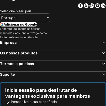
Facebook
Twitter
Insta
Yo
Selecione o seu país
Adicionar no Google
Encontre facilmente os nossos
resultados: adicione o trivago como
fonte preferencial no Google.
Empresa
Os nossos produtos
Termos e políticas
Suporte
Inicie sessão para desfrutar de
vantagens exclusivas para membros
Personalize a sua experiência