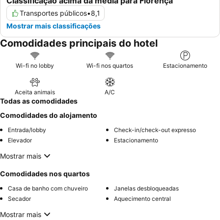
Classificação acima da média para Florença
Transportes públicos
•
8,1
Mostrar mais classificações
Comodidades principais do hotel
Wi-fi no lobby
Wi-fi nos quartos
Estacionamento
Aceita animais
A/C
Todas as comodidades
Comodidades do alojamento
Entrada/lobby
Check-in/check-out expresso
Elevador
Estacionamento
Mostrar mais
Comodidades nos quartos
Casa de banho com chuveiro
Janelas desbloqueadas
Secador
Aquecimento central
Mostrar mais