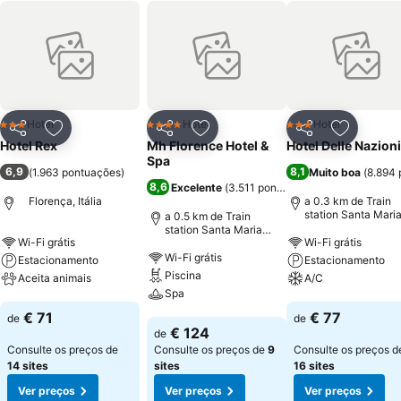
Hotel
Hotel
Hotel
3 Estrelas
4 Estrelas
3 Estrelas
Partilhar
Adicionar aos favoritos
Partilhar
Adicionar aos favoritos
Partilhar
Adicionar
Hotel Rex
Mh Florence Hotel &
Hotel Delle Nazioni
Spa
6,9
8,1
(
1.963 pontuações
)
Muito boa
(
8.894 
8,6
Excelente
(
3.511 pontuações
)
Florença, Itália
a 0.3 km de Train
station Santa Mari
a 0.5 km de Train
Novella
station Santa Maria
Wi-Fi grátis
Wi-Fi grátis
Novella
Wi-Fi grátis
Estacionamento
Estacionamento
Piscina
Aceita animais
A/C
Spa
Ver preços
Ver preços
€ 71
€ 77
de
de
Ver preços
€ 124
de
Consulte os preços de
Consulte os preços de
9
Consulte os preços d
14 sites
sites
16 sites
Ver preços
Ver preços
Ver preços