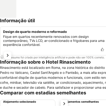
Informação útil
Design de quarto moderno e reformado
Fique em quartos recentemente renovados com design
contemporâneo, TVs LCD, ar-condicionado e frigobares para uma
experiência confortável.
Este resumo foi criado por inteligência artificial e pode não ser 100% correto.
Informação sobre o Hotel Rinascimento
Rinascimento está localizado em Roma, na zona histórica do distrit
Pedro no Vaticano, Castel Sant'Angelo e o Panteão, a mais alta expr
confortável dispõe de quartos modernos e funcionais, com estilo ren
cofre, minibar, televisão via satélite, ar condicionado, aquecimento
e duche e secador de cabelo. Para satisfazer e proporcionar uma e
Comparar com estadias semelhantes
recepção 24 horas com equipa multilíngue, serviço de concierge, pe
turística, transporte de e para o aeroporto.
Alojamento selecionado
Alojamentos semelhantes
próximo