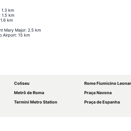
:
1.3
km
:
1.5
km
1.6
km
m
int Mary Major
:
2.5
km
 Airport
:
15
km
Ampliar mapa
Coliseu
Rome Fiumicino Leonardo da Vinci Interna
Metrô de Roma
Praça Navona
Termini Metro Station
Praça de Espanha