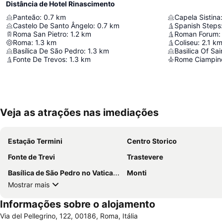
Distância de Hotel Rinascimento
Panteão
:
0.7
km
Capela Sistina
Castelo De Santo Ângelo
:
0.7
km
Spanish Steps
Roma San Pietro
:
1.2
km
Roman Forum
:
Roma
:
1.3
km
Coliseu
:
2.1
k
Basílica De São Pedro
:
1.3
km
Basilica Of Sa
Fonte De Trevos
:
1.3
km
Rome Ciampino
Veja as atrações nas imediações
Estação Termini
Centro Storico
Fonte de Trevi
Trastevere
Basílica de São Pedro no Vaticano
Monti
Mostrar mais
Informações sobre o alojamento
Via del Pellegrino, 122, 00186, Roma, Itália