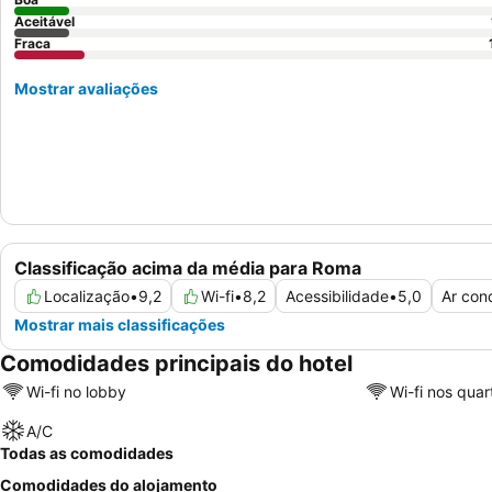
Aceitável
Fraca
Mostrar avaliações
Classificação acima da média para Roma
Localização
•
9,2
Wi-fi
•
8,2
Acessibilidade
•
5,0
Ar con
Mostrar mais classificações
Comodidades principais do hotel
Wi-fi no lobby
Wi-fi nos quar
A/C
Todas as comodidades
Comodidades do alojamento