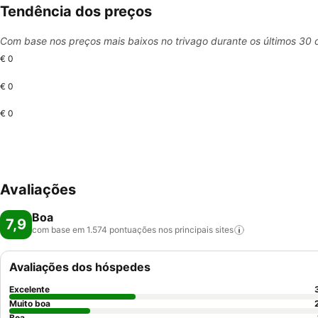
Tendência dos preços
Com base nos preços mais baixos no trivago durante os últimos 30 
€ 0
€ 0
€ 0
Avaliações
Boa
7,9
com base em 1.574 pontuações nos principais
sites
Avaliações dos hóspedes
Excelente
Muito boa
Boa