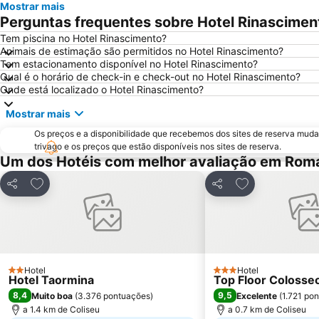
Mostrar mais
Perguntas frequentes sobre Hotel Rinascimen
Tem piscina no Hotel Rinascimento?
Animais de estimação são permitidos no Hotel Rinascimento?
Tem estacionamento disponível no Hotel Rinascimento?
Qual é o horário de check-in e check-out no Hotel Rinascimento?
Onde está localizado o Hotel Rinascimento?
Mostrar mais
Os preços e a disponibilidade que recebemos dos sites de reserva muda
trivago e os preços que estão disponíveis nos sites de reserva.
Um dos Hotéis com melhor avaliação em Rom
Adicionar aos favoritos
Adicionar aos f
Partilhar
Partilhar
Hotel
Hotel
2 Estrelas
3 Estrelas
Hotel Taormina
Top Floor Colosse
8,4
9,5
Muito boa
(
3.376 pontuações
)
Excelente
(
1.721 po
a 1.4 km de Coliseu
a 0.7 km de Coliseu