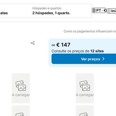
Hóspedes e quartos
PT · €
In
datas
2 hóspedes, 1 quarto.
Como os pagamentos influenciam os
Adicionar aos favoritos
€ 147
de
Partilhar
Consulte os preços de
12 sites
Ver preços
A carregar
A carregar