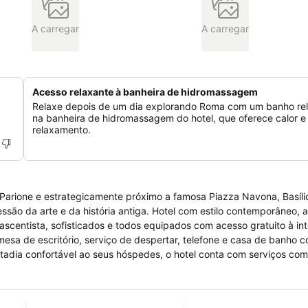
A carregar
A carregar
Acesso relaxante à banheira de hidromassagem
Relaxe depois de um dia explorando Roma com um banho re
na banheira de hidromassagem do hotel, que oferece calor e
relaxamento.
o Parione e estrategicamente próximo a famosa Piazza Navona, Basíl
essão da arte e da história antiga. Hotel com estilo contemporâneo, 
ascentista, sofisticados e todos equipados com acesso gratuito à int
, mesa de escritório, serviço de despertar, telefone e casa de banho 
stadia confortável ao seus hóspedes, o hotel conta com serviços co
queno-almoço buffet, serviço de quartos, serviço de lavandaria, ass