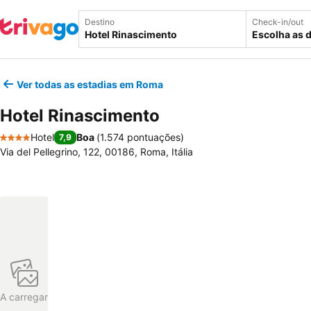
Destino
Check-in/out
Escolha as 
Ver todas as estadias em Roma
Hotel Rinascimento
Hotel
Boa
(
1.574 pontuações
)
7,9
4 Estrelas
Via del Pellegrino, 122, 00186, Roma, Itália
A carregar