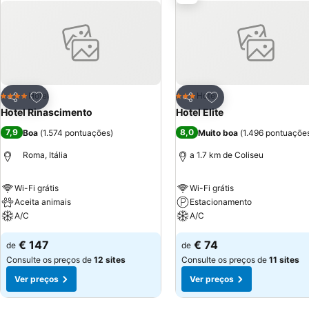
Adicionar aos favoritos
Adicionar aos favor
Hotel
Hotel
4 Estrelas
3 Estrelas
Partilhar
Partilhar
Hotel Rinascimento
Hotel Elite
7,9
8,0
Boa
(
1.574 pontuações
)
Muito boa
(
1.496 pontuaçõe
Roma, Itália
a 1.7 km de Coliseu
Wi-Fi grátis
Wi-Fi grátis
Aceita animais
Estacionamento
A/C
A/C
€ 147
€ 74
de
de
Consulte os preços de
12 sites
Consulte os preços de
11 sites
Ver preços
Ver preços