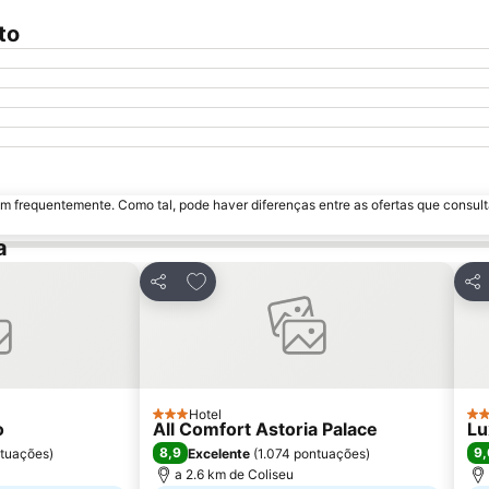
to
m frequentemente. Como tal, pode haver diferenças entre as ofertas que consult
a
avoritos
Adicionar aos favoritos
Partilhar
Par
Hotel
3 Estrelas
4 E
o
All Comfort Astoria Palace
Lu
8,9
9,
ntuações
)
Excelente
(
1.074 pontuações
)
a 2.6 km de Coliseu