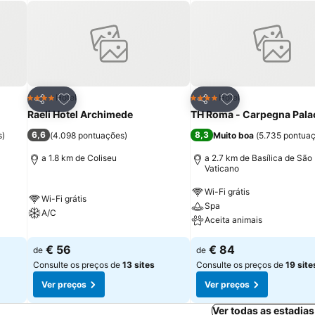
itos
Adicionar aos favoritos
Adicionar aos fav
Hotel
Hotel
4 Estrelas
4 Estrelas
Partilhar
Partilhar
Raeli Hotel Archimede
TH Roma - Carpegna Pala
6,6
8,3
s
)
(
4.098 pontuações
)
Muito boa
(
5.735 pontua
a 1.8 km de Coliseu
a 2.7 km de Basílica de São
Vaticano
Wi-Fi grátis
Wi-Fi grátis
Spa
A/C
Aceita animais
€ 56
€ 84
de
de
Consulte os preços de
13 sites
Consulte os preços de
19 site
Ver preços
Ver preços
Ver todas as estadia