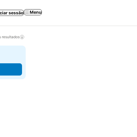
Menu
iciar sessão
 resultados