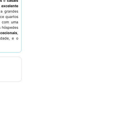
as
e
casais
a
excelente
 a grandes
ece quartos
ns com uma
s hóspedes
cecionais
,
idade, e o
ente visto
ma estadia
não estejam
o ruído.