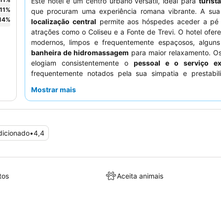
Este hotel é um centro urbano versátil, ideal para
turist
11
%
que procuram uma experiência romana vibrante. A su
14
%
localização central
permite aos hóspedes aceder a pé
atrações como o Coliseu e a Fonte de Trevi. O hotel ofer
modernos, limpos e frequentemente espaçosos, algu
banheira de hidromassagem
para maior relaxamento. O
elogiam consistentemente o
pessoal e o serviço ex
frequentemente notados pela sua simpatia e prestabil
pequeno-almoço, embora com feedback variado, é geralm
Mostrar mais
como uma oferta conveniente e bem abastecida. Para u
mais tranquila, os hóspedes podem preferir quartos que 
virados para a rua devido a preocupações ocasionais com 
dicionado
•
4,4
tos
Aceita animais