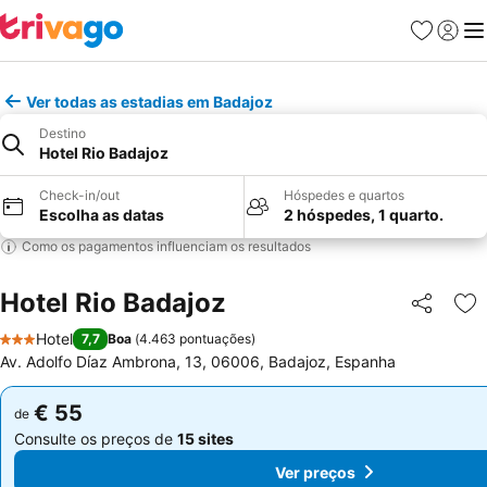
Favoritos
Iniciar
Me
Ver todas as estadias em Badajoz
Destino
Hotel Rio Badajoz
Check-in/out
Hóspedes e quartos
Escolha as datas
2 hóspedes, 1 quarto.
Como os pagamentos influenciam os resultados
Hotel Rio Badajoz
Partilhar
Ad
Hotel
7,7
Boa
(
4.463 pontuações
)
3 Estrelas
Av. Adolfo Díaz Ambrona, 13, 06006, Badajoz, Espanha
€ 55
€ 55
de
de
Consulte os preços de
15 sites
Consulte os preços de
15 sites
Ver preços
Ver preços