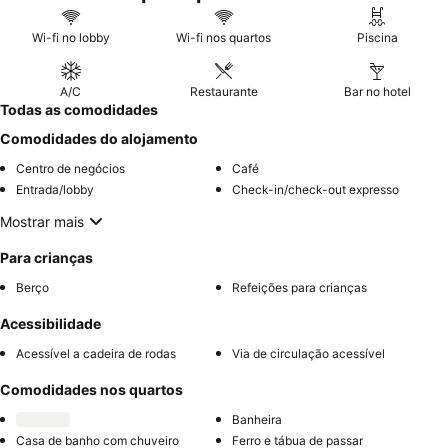
Wi-fi no lobby
Wi-fi nos quartos
Piscina
A/C
Restaurante
Bar no hotel
Todas as comodidades
Comodidades do alojamento
Centro de negócios
Café
Entrada/lobby
Check-in/check-out expresso
Mostrar mais
Para crianças
Berço
Refeições para crianças
Acessibilidade
Acessível a cadeira de rodas
Via de circulação acessível
Comodidades nos quartos
Banheira
Casa de banho com chuveiro
Ferro e tábua de passar