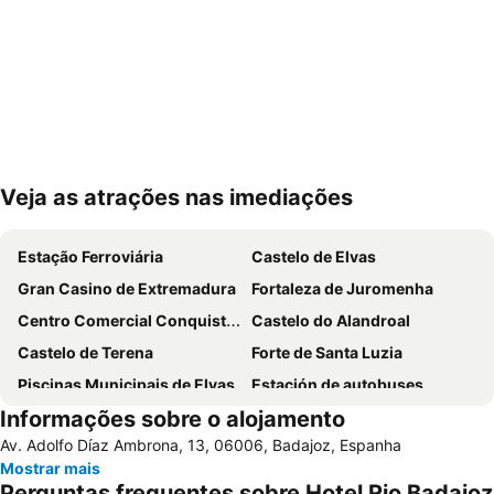
Veja as atrações nas imediações
Ampliar mapa
Estação Ferroviária
Castelo de Elvas
Gran Casino de Extremadura
Fortaleza de Juromenha
Centro Comercial Conquistadores
Castelo do Alandroal
Castelo de Terena
Forte de Santa Luzia
Piscinas Municipais de Elvas
Estación de autobuses
Informações sobre o alojamento
Huerta Rosales
Lusiberia
Av. Adolfo Díaz Ambrona, 13, 06006, Badajoz, Espanha
Garrison Border Town of Elvas
San Fernando
Mostrar mais
Casco Antiguo
El Cristo
Perguntas frequentes sobre Hotel Rio Badajoz