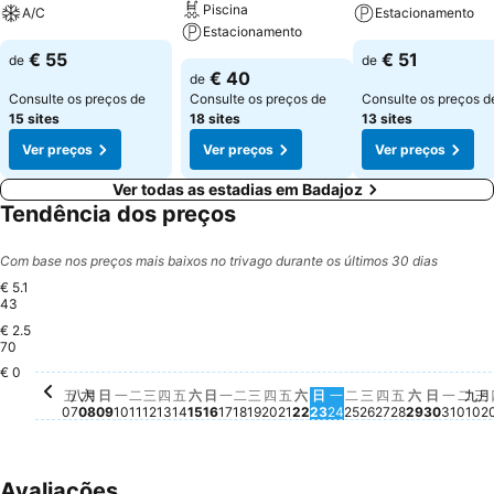
Piscina
A/C
Estacionamento
Estacionamento
€ 55
€ 51
de
de
€ 40
de
Consulte os preços de
Consulte os preços de
Consulte os preços d
15 sites
18 sites
13 sites
Ver preços
Ver preços
Ver preços
Ver todas as estadias em Badajoz
Tendência dos preços
Com base nos preços mais baixos no trivago durante os últimos 30 dias
€ 5.1
43
€ 2.5
星期六, 八月 08
€ 5.143
70
€ 0
星期六, 八月 15
€ 299
八月
九月
五
六
日
一
二
三
四
五
六
日
一
二
三
四
五
六
日
一
二
三
四
五
六
日
一
二
三
星期一, 八月 10
€ 105
星期五, 八月 07
€ 83
星期日, 八月 09
€ 68
星期二, 八月 11
€ 91
星期三, 八月 12
€ 78
星期四, 八月 13
€ 92
星期五, 八月 14
€ 99
星期日, 八月 16
€ 63
星期一, 八月 17
€ 63
星期二, 八月 18
€ 63
星期三, 八月 19
€ 63
星期四, 八月 20
€ 63
星期五, 八月 21
€ 67
星期六, 八月 22
€ 68
星期日, 八月 23
€ 62
星期一, 八月 24
€ 62
星期二, 八月 25
€ 63
星期三, 八月 26
€ 63
星期四, 八月 2
€ 62
星期五, 八月
€ 67
星期六, 八
€ 79
星期日, 
€ 60
星期一
€ 58
星期
€ 7
星
€
07
08
09
10
11
12
13
14
15
16
17
18
19
20
21
22
23
24
25
26
27
28
29
30
31
01
02
Avaliações