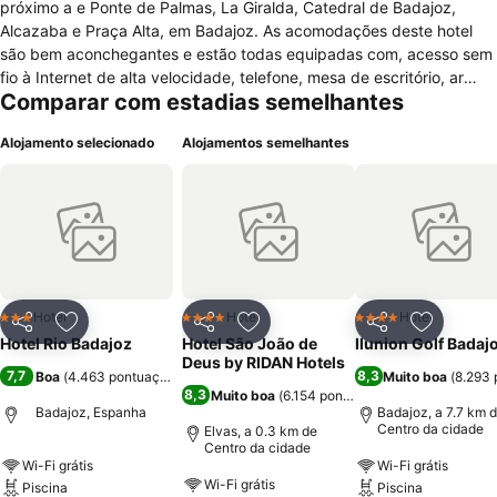
próximo a e Ponte de Palmas, La Giralda, Catedral de Badajoz,
Alcazaba e Praça Alta, em Badajoz. As acomodações deste hotel
são bem aconchegantes e estão todas equipadas com, acesso sem
fio à Internet de alta velocidade, telefone, mesa de escritório, ar
Comparar com estadias semelhantes
condicionado, fax, minibar, cofre, camas confortáveis, jornal de
cortesia e televisão via satélite. Este oferece uma grande variedade
Alojamento selecionado
Alojamentos semelhantes
de atrativos a seus hóspedes, tais como, acesso à Internet sem fio
(alta velocidade), ar-condicionado nas áreas comuns, elevador,
depósito de bagagens, serviços de lavagem a seco/lavanderia,
recepção 24 horas, assistência médica, assistência turística,
estacionamento, serviço de quarto e serviços de casamento. Possui
um restaurante e um bar no local. Nos momentos de lazer podem
usufruir da piscina.
Hotel
Hotel
Hotel
3 Estrelas
4 Estrelas
4 Estrelas
Partilhar
Adicionar aos favoritos
Partilhar
Adicionar aos favoritos
Partilhar
Adicionar
Hotel Rio Badajoz
Hotel São João de
Ilunion Golf Badaj
Deus by RIDAN Hotels
7,7
8,3
Boa
(
4.463 pontuações
)
Muito boa
(
8.293 
8,3
Muito boa
(
6.154 pontuações
)
Badajoz, Espanha
Badajoz, a 7.7 km 
Centro da cidade
Elvas, a 0.3 km de
Centro da cidade
Wi-Fi grátis
Wi-Fi grátis
Wi-Fi grátis
Piscina
Piscina