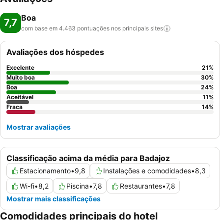
Boa
7,7
com base em 4.463 pontuações nos principais
sites
Avaliações dos hóspedes
Excelente
21
%
Muito boa
30
%
Boa
24
%
Aceitável
11
%
Fraca
14
%
Mostrar avaliações
Classificação acima da média para Badajoz
Estacionamento
•
9,8
Instalações e comodidades
•
8,3
Wi-fi
•
8,2
Piscina
•
7,8
Restaurantes
•
7,8
Mostrar mais classificações
Comodidades principais do hotel