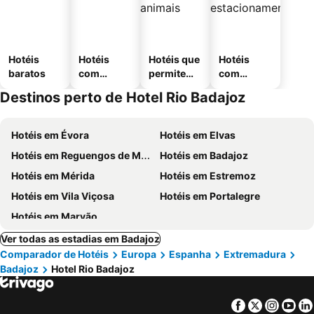
Hotéis
Hotéis
Hotéis que
Hotéis
baratos
com
permitem
com
piscinas
animais
estaciona
Destinos perto de Hotel Rio Badajoz
mento
Hotéis em Évora
Hotéis em Elvas
Hotéis em Reguengos de Monsaraz
Hotéis em Badajoz
Hotéis em Mérida
Hotéis em Estremoz
Hotéis em Vila Viçosa
Hotéis em Portalegre
Hotéis em Marvão
Ver todas as estadias em Badajoz
Comparador de Hotéis
Europa
Espanha
Extremadura
Badajoz
Hotel Rio Badajoz
Facebook
Twitter
Insta
Yo