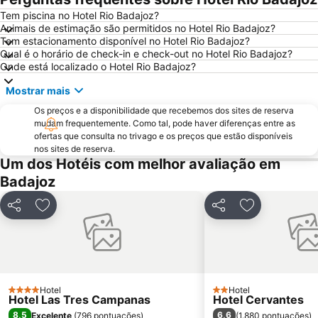
El Gurugú
Museo de la Ciudad - Luis de Morales
Tem piscina no Hotel Rio Badajoz?
Animais de estimação são permitidos no Hotel Rio Badajoz?
Plaza de Toros El Toreo
San Roque
Tem estacionamento disponível no Hotel Rio Badajoz?
Cerro de Reyes
Las Vaguadas
Qual é o horário de check-in e check-out no Hotel Rio Badajoz?
Onde está localizado o Hotel Rio Badajoz?
Badajoz Airport
Valdepasillas
Mostrar mais
Pardaleras
Antonio Hernández Gil
Os preços e a disponibilidade que recebemos dos sites de reserva
mudam frequentemente. Como tal, pode haver diferenças entre as
ofertas que consulta no trivago e os preços que estão disponíveis
nos sites de reserva.
Um dos Hotéis com melhor avaliação em
Badajoz
Partilhar
Adicionar aos favoritos
Partilhar
Adicionar aos
Hotel
Hotel
4 Estrelas
2 Estrelas
Hotel Las Tres Campanas
Hotel Cervantes
8,5
6,6
Excelente
(
796 pontuações
)
(
1.880 pontuações
)