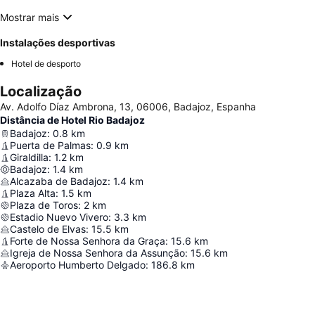
Mostrar mais
Instalações desportivas
Hotel de desporto
Localização
Av. Adolfo Díaz Ambrona, 13, 06006, Badajoz, Espanha
Distância de Hotel Rio Badajoz
Badajoz
:
0.8
km
Puerta de Palmas
:
0.9
km
Giraldilla
:
1.2
km
Badajoz
:
1.4
km
Alcazaba de Badajoz
:
1.4
km
Plaza Alta
:
1.5
km
Plaza de Toros
:
2
km
Estadio Nuevo Vivero
:
3.3
km
Castelo de Elvas
:
15.5
km
Forte de Nossa Senhora da Graça
:
15.6
km
Igreja de Nossa Senhora da Assunção
:
15.6
km
Aeroporto Humberto Delgado
:
186.8
km