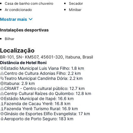
Casa de banho com chuveiro
Secador
Ar condicionado
Minibar
Mostrar mais
Instalações desportivas
Bilhar
Localização
BR-101, SN- KM507, 45601-320, Itabuna, Brasil
Distância de Hotel Roni
Estadio Municipal Luis Viana Filho
:
1.8
km
Centro de Cultura Adonias Filho
:
2.2
km
Teatro Municipal Candinha Dória
:
2.2
km
Itabuna
:
2.9
km
CRIART - Centro cultural público
:
12.7
km
Centrp Cultural Raízes do Quilombo
:
12.8
km
Estádio Municipal de Itapé
:
16.6
km
Fazenda de Cacau Yrerê
:
16.8
km
Fazenda Yrerê Turismo Rural
:
16.9
km
Ginásio de Esportes Elífio Evangelista
:
17
km
Aeroporto de Porto Seguro
:
183
km