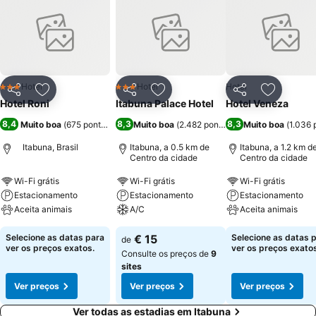
Hotel
Hotel
Hotel
3 Estrelas
3 Estrelas
Partilhar
Adicionar aos favoritos
Partilhar
Adicionar aos favoritos
Partilhar
Adicionar
Hotel Roni
Itabuna Palace Hotel
Hotel Veneza
8,4
8,3
8,3
Muito boa
(
675 pontuações
)
Muito boa
(
2.482 pontuações
Muito boa
)
(
1.036 
Itabuna, Brasil
Itabuna, a 0.5 km de
Itabuna, a 1.2 km d
Centro da cidade
Centro da cidade
Wi-Fi grátis
Wi-Fi grátis
Wi-Fi grátis
Estacionamento
Estacionamento
Estacionamento
Aceita animais
A/C
Aceita animais
Selecione as datas para
€ 15
Selecione as datas 
de
ver os preços exatos.
ver os preços exatos
Consulte os preços de
9
sites
Ver preços
Ver preços
Ver preços
Ver todas as estadias em Itabuna