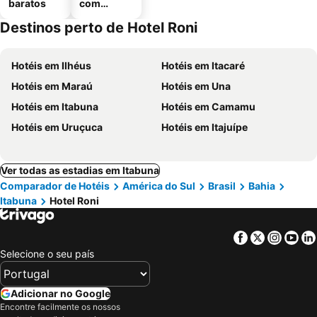
baratos
com
estaciona
Destinos perto de Hotel Roni
mento
Hotéis em Ilhéus
Hotéis em Itacaré
Hotéis em Maraú
Hotéis em Una
Hotéis em Itabuna
Hotéis em Camamu
Hotéis em Uruçuca
Hotéis em Itajuípe
Ver todas as estadias em Itabuna
Comparador de Hotéis
América do Sul
Brasil
Bahia
Itabuna
Hotel Roni
Facebook
Twitter
Insta
Yo
Selecione o seu país
Adicionar no Google
Encontre facilmente os nossos