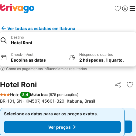
Favoritos
Iniciar
Me
Ver todas as estadias em Itabuna
Destino
Hotel Roni
Check-in/out
Hóspedes e quartos
Escolha as datas
2 hóspedes, 1 quarto.
Como os pagamentos influenciam os resultados
Hotel Roni
Partilhar
Ad
Hotel
8,4
Muito boa
(
675 pontuações
)
3 Estrelas
BR-101, SN- KM507, 45601-320, Itabuna, Brasil
Selecione as datas para ver os preços exatos.
Selecione as datas para ver os preços exatos.
Ver preços
Ver preços