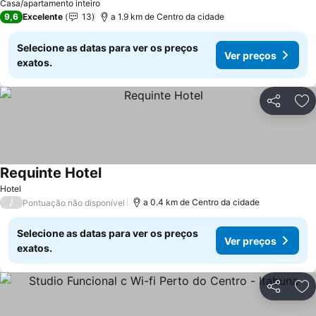
Casa/apartamento inteiro
9,6
Excelente
13
a 1.9 km de Centro da cidade
Selecione as datas para ver os preços
Ver preços
exatos.
Partilhar
Ad
Requinte Hotel
Hotel
/
a 0.4 km de Centro da cidade
Pontuação não disponível
Selecione as datas para ver os preços
Ver preços
exatos.
Partilhar
Ad