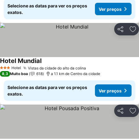
Selecione as datas para ver os preços
Ver preços
exatos.
Partilhar
Ad
Hotel Mundial
Hotel
Vistas da cidade do alto da colina
3 Estrelas
8,3
Muito boa
618
a 1.1 km de Centro da cidade
Selecione as datas para ver os preços
Ver preços
exatos.
Partilhar
Ad