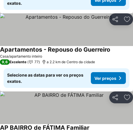
Ver preços
exatos.
Partilhar
Ad
Apartamentos - Repouso do Guerreiro
Casa/apartamento inteiro
9,6
Excelente
77
a 2.2 km de Centro da cidade
Selecione as datas para ver os preços
Ver preços
exatos.
Partilhar
Ad
AP BAIRRO de FÁTIMA Familiar