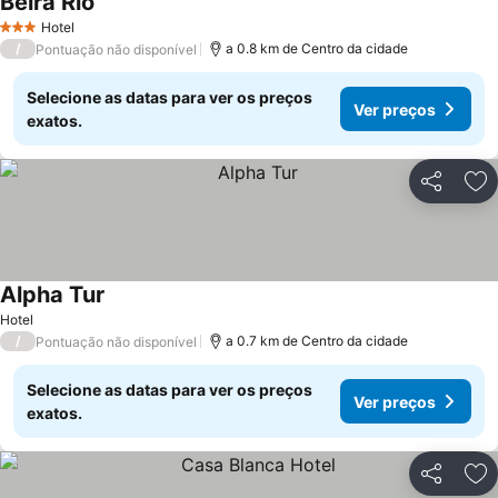
Beira Rio
Hotel
3 Estrelas
/
a 0.8 km de Centro da cidade
Pontuação não disponível
Selecione as datas para ver os preços
Ver preços
exatos.
Partilhar
Ad
Alpha Tur
Hotel
/
a 0.7 km de Centro da cidade
Pontuação não disponível
Selecione as datas para ver os preços
Ver preços
exatos.
Partilhar
Ad