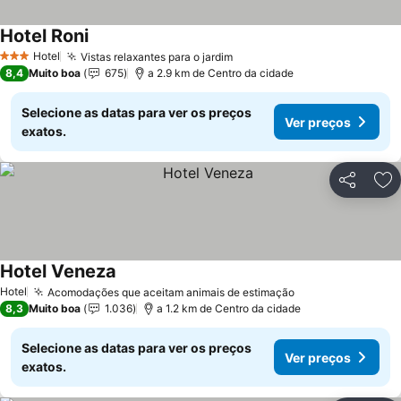
Hotel Roni
Hotel
Vistas relaxantes para o jardim
3 Estrelas
8,4
Muito boa
675
a 2.9 km de Centro da cidade
Selecione as datas para ver os preços
Ver preços
exatos.
Partilhar
Ad
Hotel Veneza
Hotel
Acomodações que aceitam animais de estimação
8,3
Muito boa
1.036
a 1.2 km de Centro da cidade
Selecione as datas para ver os preços
Ver preços
exatos.