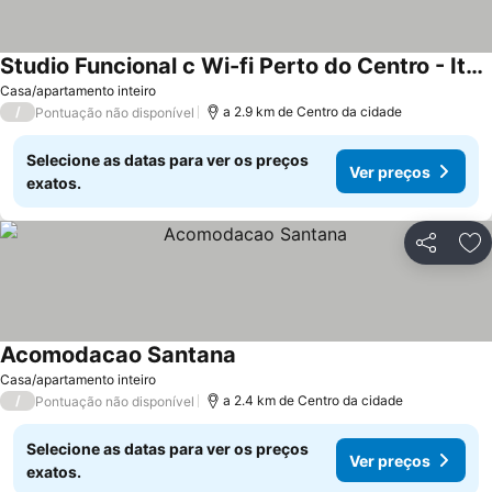
Studio Funcional c Wi-fi Perto do Centro - Itabuna
Casa/apartamento inteiro
/
a 2.9 km de Centro da cidade
Pontuação não disponível
Selecione as datas para ver os preços
Ver preços
exatos.
Partilhar
Ad
Acomodacao Santana
Casa/apartamento inteiro
/
a 2.4 km de Centro da cidade
Pontuação não disponível
Selecione as datas para ver os preços
Ver preços
exatos.