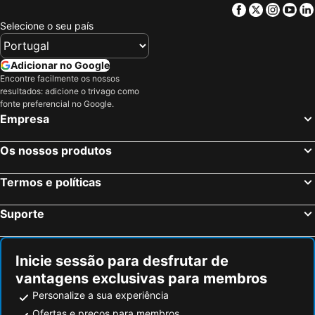
Facebook
Twitter
Insta
Yo
Selecione o seu país
Adicionar no Google
Encontre facilmente os nossos
resultados: adicione o trivago como
fonte preferencial no Google.
Empresa
Os nossos produtos
Termos e políticas
Suporte
Inicie sessão para desfrutar de
vantagens exclusivas para membros
Personalize a sua experiência
Ofertas e preços para membros