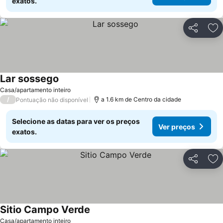
exatos.
Partilhar
Ad
Lar sossego
Casa/apartamento inteiro
/
a 1.6 km de Centro da cidade
Pontuação não disponível
Selecione as datas para ver os preços
Ver preços
exatos.
Partilhar
Ad
Sitio Campo Verde
Casa/apartamento inteiro