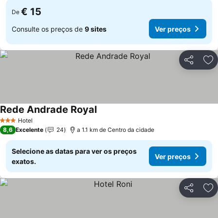
€ 15
De
Consulte os preços de
9 sites
Ver preços
Partilhar
Ad
Rede Andrade Royal
Hotel
3 Estrelas
8,6
Excelente
24
a 1.1 km de Centro da cidade
Selecione as datas para ver os preços
Ver preços
exatos.
Partilhar
Ad