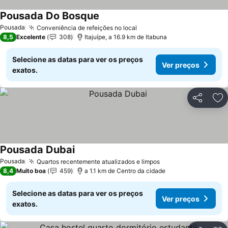
Pousada Do Bosque
Pousada
Conveniência de refeições no local
8,5
Excelente
308
Itajuípe, a 16.9 km de Itabuna
Selecione as datas para ver os preços
Ver preços
exatos.
Partilhar
Ad
Pousada Dubai
Pousada
Quartos recentemente atualizados e limpos
8,4
Muito boa
459
a 1.1 km de Centro da cidade
Selecione as datas para ver os preços
Ver preços
exatos.