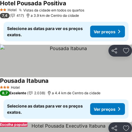
Hotel Pousada Positiva
Hotel
Vistas da cidade em todos os quartos
2 Estrelas
7,4
417
a 3.9 km de Centro da cidade
Selecione as datas para ver os preços
Ver preços
exatos.
Partilhar
Ad
Pousada Itabuna
Hotel
3 Estrelas
8,7
Excelente
2.038
a 4.4 km de Centro da cidade
Selecione as datas para ver os preços
Ver preços
exatos.
Escolha popular
Partilhar
Ad