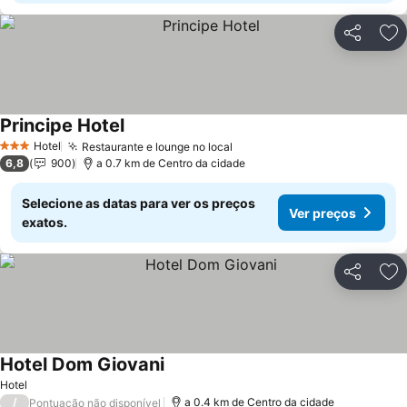
Partilhar
Ad
Principe Hotel
Hotel
Restaurante e lounge no local
3 Estrelas
6,8
900
a 0.7 km de Centro da cidade
Selecione as datas para ver os preços
Ver preços
exatos.
Partilhar
Ad
Hotel Dom Giovani
Hotel
/
a 0.4 km de Centro da cidade
Pontuação não disponível