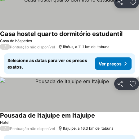
Partilhar
Ad
Casa hostel quarto dormitório estudantil
Casa de hóspedes
/
Ilhéus, a 11.1 km de Itabuna
Pontuação não disponível
Selecione as datas para ver os preços
Ver preços
exatos.
Partilhar
Ad
Pousada de Itajuipe em Itajuipe
Hotel
/
Itajuípe, a 16.3 km de Itabuna
Pontuação não disponível