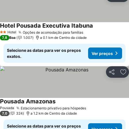
Hotel Pousada Executiva Itabuna
Hotel
Opções de acomodação para famílias
2 Estrelas
7,8
Boa
1.007
a 0.1 km de Centro da cidade
Selecione as datas para ver os preços
Ver preços
exatos.
Partilhar
Ad
Pousada Amazonas
Pousada
Estacionamento privativo para hóspedes
7,0
324
a 1.2 km de Centro da cidade
Selecione as datas para ver os preços