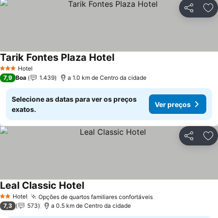
Partilhar
Ad
Tarik Fontes Plaza Hotel
Hotel
3 Estrelas
7,9
Boa
1.439
a 1.0 km de Centro da cidade
Selecione as datas para ver os preços
Ver preços
exatos.
Partilhar
Ad
Leal Classic Hotel
Hotel
Opções de quartos familiares confortáveis
2 Estrelas
7,3
573
a 0.5 km de Centro da cidade