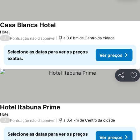
Casa Blanca Hotel
Hotel
/
a 0.6 km de Centro da cidade
Pontuação não disponível
Selecione as datas para ver os preços
Ver preços
exatos.
Partilhar
Ad
Hotel Itabuna Prime
Hotel
/
a 0.4 km de Centro da cidade
Pontuação não disponível
Selecione as datas para ver os preços
Ver preços