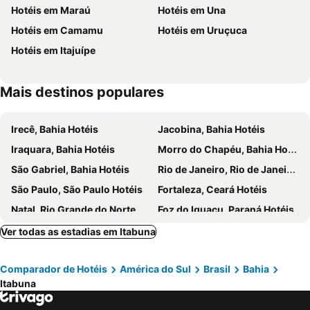
Hotéis em Maraú
Hotéis em Una
Hotéis em Camamu
Hotéis em Uruçuca
Hotéis em Itajuípe
Mais destinos populares
Irecê, Bahia Hotéis
Jacobina, Bahia Hotéis
Iraquara, Bahia Hotéis
Morro do Chapéu, Bahia Hotéis
São Gabriel, Bahia Hotéis
Rio de Janeiro, Rio de Janeiro Hotéis
São Paulo, São Paulo Hotéis
Fortaleza, Ceará Hotéis
Natal, Rio Grande do Norte Hotéis
Foz do Iguaçu, Paraná Hotéis
Porto de Galinhas, Pernambuco Hotéis
Salvador, Bahia Hotéis
Ver todas as estadias em Itabuna
Maceió, Alagoas Hotéis
Porto Seguro, Bahia Hotéis
Comparador de Hotéis
América do Sul
Brasil
Bahia
Itabuna