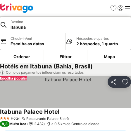
Favoritos
Iniciar
Me
Destino
Itabuna
Check-in/out
Hóspedes e quartos
Escolha as datas
2 hóspedes, 1 quarto.
Ordenar
Filtrar
Mapa
Hotéis em Itabuna (Bahia, Brasil)
Como os pagamentos influenciam os resultados
Escolha popular
Partilhar
Ad
Itabuna Palace Hotel
Hotel
Restaurante Palace Bistrô
3 Estrelas
8,3
Muito boa
2.482
a 0.5 km de Centro da cidade