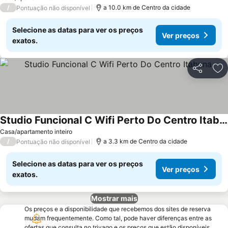
/
a 10.0 km de Centro da cidade
Pontuação não disponível
Selecione as datas para ver os preços
Ver preços
exatos.
Partilhar
Ad
Studio Funcional C Wifi Perto Do Centro Itabuna
Casa/apartamento inteiro
/
a 3.3 km de Centro da cidade
Pontuação não disponível
Selecione as datas para ver os preços
Ver preços
exatos.
Mostrar mais
Os preços e a disponibilidade que recebemos dos sites de reserva
mudam frequentemente. Como tal, pode haver diferenças entre as
ofertas que consulta no trivago e os preços que estão disponíveis