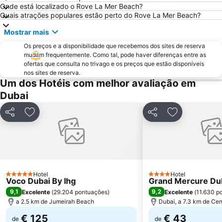
Onde está localizado o Rove La Mer Beach?
GULFOOD EXHIBITION
Dubai Creek
Quais atrações populares estão perto do Rove La Mer Beach?
Airport Terminal 3 Metro Station
Al Qusais
Mostrar mais
Sharjah City Center
DMCC Metro Station
Os preços e a disponibilidade que recebemos dos sites de reserva
DUBAI INTERNATIONAL BOAT SHOW
Jumeirah Emirates Towers
mudam frequentemente. Como tal, pode haver diferenças entre as
ofertas que consulta no trivago e os preços que estão disponíveis
Business Bay Metro Station
Mall of the Emirates
nos sites de reserva.
Dubai Marina Mall
World Trade Centre Metro Station
Um dos Hotéis com melhor avaliação em
Dubai
Dubai Aquarium & Underwater Zoo
Dubai Museum
Dubai Media City
Al Maktoum International Airport
Partilhar
Adicionar aos favoritos
Partilhar
Adicionar aos
The Dubai Fountain
Wild Wadi Waterpark
Souk Madinat Jumeirah
Aquaventure Waterpark
Souq de Ouro
Umm Suqeim
Airport Terminal 1 Metro Station
Dubai Silicon Oasis
Hotel
Hotel
5 Estrelas
4 Estrelas
Voco Dubai By Ihg
Dubai Investment Park
Palm Deira Metro Station
Grand Mercure Dub
9,1
9,2
Excelente
(
29.204 pontuações
)
Excelente
(
11.630 p
Oud Metha
Union Metro Station
a 2.5 km de Jumeirah Beach
Dubai, a 7.3 km de Cen
€ 125
€ 43
de
de