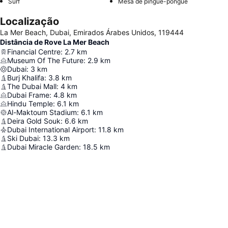
Surf
Mesa de pingue-pongue
Localização
La Mer Beach, Dubai, Emirados Árabes Unidos, 119444
Distância de Rove La Mer Beach
Financial Centre
:
2.7
km
Museum Of The Future
:
2.9
km
Dubai
:
3
km
Burj Khalifa
:
3.8
km
The Dubai Mall
:
4
km
Dubai Frame
:
4.8
km
Hindu Temple
:
6.1
km
Al-Maktoum Stadium
:
6.1
km
Deira Gold Souk
:
6.6
km
Dubai International Airport
:
11.8
km
Ski Dubai
:
13.3
km
Dubai Miracle Garden
:
18.5
km