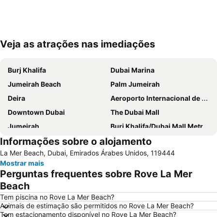
Veja as atrações nas imediações
Ampliar mapa
Burj Khalifa
Dubai Marina
Jumeirah Beach
Palm Jumeirah
Deira
Aeroporto Internacional de Dubai
Downtown Dubai
The Dubai Mall
Jumeirah
Burj Khalifa/Dubai Mall Metro Station
Informações sobre o alojamento
Dubai World Trade Centre
Al Barsha Dubai
La Mer Beach, Dubai, Emirados Árabes Unidos, 119444
Business Bay
Dubai Festival City
Mostrar mais
Deira City Centre Metro Station
Sheikh Zayed Road
Perguntas frequentes sobre Rove La Mer
Deira City Center Mall
Jumeirah Beach Residence
Beach
Bur Dubai
Burj KhalifaDubai Mall Metro Station
Tem piscina no Rove La Mer Beach?
Animais de estimação são permitidos no Rove La Mer Beach?
Dubai Metro
Al Rigga
Tem estacionamento disponível no Rove La Mer Beach?