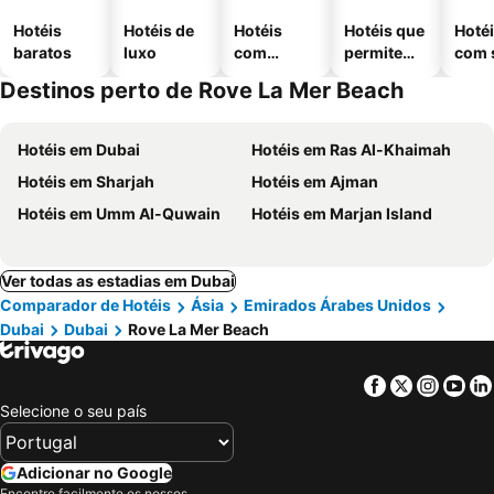
Hotéis
Hotéis de
Hotéis
Hotéis que
Hoté
baratos
luxo
com
permitem
com 
piscinas
animais
Destinos perto de Rove La Mer Beach
Hotéis em Dubai
Hotéis em Ras Al-Khaimah
Hotéis em Sharjah
Hotéis em Ajman
Hotéis em Umm Al-Quwain
Hotéis em Marjan Island
Ver todas as estadias em Dubai
Comparador de Hotéis
Ásia
Emirados Árabes Unidos
Dubai
Dubai
Rove La Mer Beach
Facebook
Twitter
Insta
Yo
Selecione o seu país
Adicionar no Google
Encontre facilmente os nossos