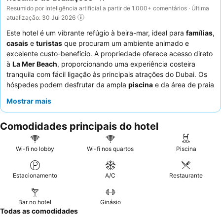
Resumido por inteligência artificial a partir de 1.000+ comentários · Última
atualização: 30 Jul 2026
Este hotel é um vibrante refúgio à beira-mar, ideal para
famílias
,
casais
e
turistas
que procuram um ambiente animado e
excelente custo-benefício. A propriedade oferece acesso direto
à
La Mer Beach
, proporcionando uma experiência costeira
tranquila com fácil ligação às principais atrações do Dubai. Os
hóspedes podem desfrutar da ampla
piscina
e da área de praia
privada, completa com espreguiçadeiras e jogos de praia. Os
Mostrar mais
funcionários excecionais recebem consistentemente elogios
pela sua simpatia e atenção, complementando o delicioso e
Comodidades principais do hotel
variado
pequeno-almoço
e as opções de refeições durante
todo o dia. Para vistas ideais, considere solicitar um quarto num
andar superior.
Wi-fi no lobby
Wi-fi nos quartos
Piscina
Estacionamento
A/C
Restaurante
Bar no hotel
Ginásio
Todas as comodidades