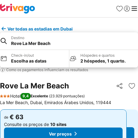
Favoritos
Iniciar
Me
Ver todas as estadias em Dubai
Destino
Rove La Mer Beach
Check-in/out
Hóspedes e quartos
Escolha as datas
2 hóspedes, 1 quarto.
Como os pagamentos influenciam os resultados
Rove La Mer Beach
Partilhar
Ad
Hotel
9,4
Excelente
(
23.929 pontuações
)
3 Estrelas
La Mer Beach, Dubai, Emirados Árabes Unidos, 119444
€ 63
€ 63
de
de
Consulte os preços de
10 sites
Consulte os preços de
10 sites
Ver preços
Ver preços