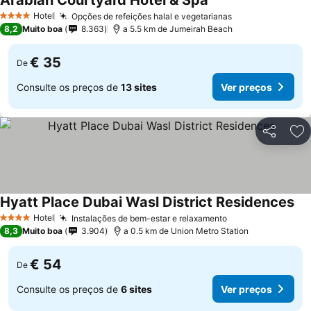
Arabian Courtyard Hotel & Spa
Hotel
Opções de refeições halal e vegetarianas
4 Estrelas
8,2
Muito boa
8.363
a 5.5 km de Jumeirah Beach
€ 35
De
Consulte os preços de
13 sites
Ver preços
Partilhar
Ad
Hyatt Place Dubai Wasl District Residences
Hotel
Instalações de bem-estar e relaxamento
4 Estrelas
8,3
Muito boa
3.904
a 0.5 km de Union Metro Station
€ 54
De
Consulte os preços de
6 sites
Ver preços