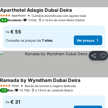
Aparthotel Adagio Dubai Deira
Aparthotel
Culinária diversificada com opções halal
4 Estrelas
9,0
Excelente
7.054
a 1.6 km de Union Metro Station
€ 55
De
Consulte os preços de
7 sites
Ver preços
Partilhar
Ad
Ramada by Wyndham Dubai Deira
Hotel
Balcão de turismo e viagens dedicado
4 Estrelas
7,9
Boa
14.756
a 7.9 km de Jumeirah Beach
€ 31
De