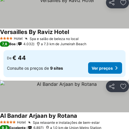
Partilhar
Ad
Versailles By Raviz Hotel
Hotel
Spa e salão de beleza no local
4 Estrelas
7,8
Boa
4.032
a 7.3 km de Jumeirah Beach
€ 44
De
Consulte os preços de
9 sites
Ver preços
Partilhar
Ad
Al Bandar Arjaan by Rotana
Hotel
Spa relaxante e instalações de bem-estar
5 Estrelas
9,3
Excelente
6.897
a 1.0 km de Union Metro Station