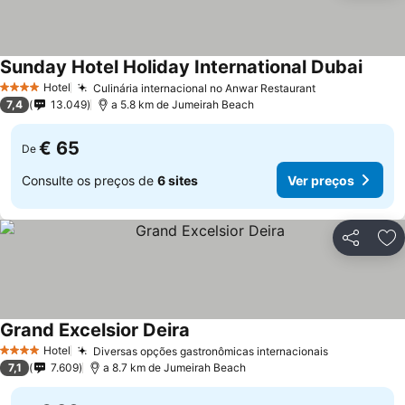
Sunday Hotel Holiday International Dubai
Hotel
Culinária internacional no Anwar Restaurant
4 Estrelas
7,4
13.049
a 5.8 km de Jumeirah Beach
€ 65
De
Consulte os preços de
6 sites
Ver preços
Partilhar
Ad
Grand Excelsior Deira
Hotel
Diversas opções gastronômicas internacionais
4 Estrelas
7,1
7.609
a 8.7 km de Jumeirah Beach