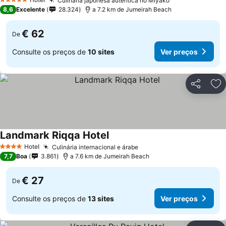
Culinária japonesa autêntica no Miyako
5 Estrelas
8,6
Excelente
28.324
a 7.2 km de Jumeirah Beach
€ 62
De
Consulte os preços de
10 sites
Ver preços
Partilhar
Ad
Landmark Riqqa Hotel
Hotel
Culinária internacional e árabe
4 Estrelas
7,7
Boa
3.861
a 7.6 km de Jumeirah Beach
€ 27
De
Consulte os preços de
13 sites
Ver preços