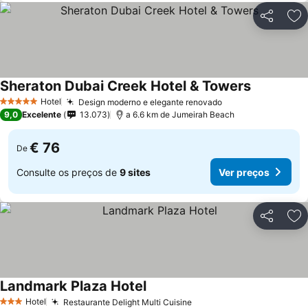
Partilhar
Ad
Sheraton Dubai Creek Hotel & Towers
Hotel
Design moderno e elegante renovado
5 Estrelas
9,0
Excelente
13.073
a 6.6 km de Jumeirah Beach
€ 76
De
Consulte os preços de
9 sites
Ver preços
Partilhar
Ad
Landmark Plaza Hotel
Hotel
Restaurante Delight Multi Cuisine
3 Estrelas