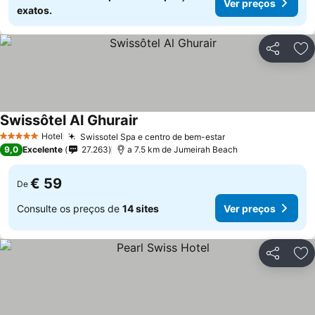
Ver preços
exatos.
Partilhar
Ad
Swissôtel Al Ghurair
Hotel
Swissotel Spa e centro de bem-estar
5 Estrelas
9,0
Excelente
27.263
a 7.5 km de Jumeirah Beach
€ 59
De
Consulte os preços de
14 sites
Ver preços
Partilhar
Ad