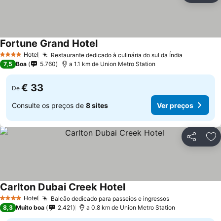
Fortune Grand Hotel
Hotel
Restaurante dedicado à culinária do sul da Índia
4 Estrelas
7,5
Boa
5.760
a 1.1 km de Union Metro Station
€ 33
De
Consulte os preços de
8 sites
Ver preços
Partilhar
Ad
Carlton Dubai Creek Hotel
Hotel
Balcão dedicado para passeios e ingressos
4 Estrelas
8,3
Muito boa
2.421
a 0.8 km de Union Metro Station