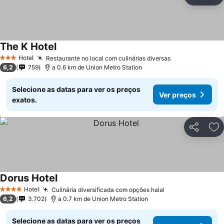
Partilhar
Ad
The K Hotel
Hotel
Restaurante no local com culinárias diversas
3 Estrelas
6,2
759
a 0.6 km de Union Metro Station
Selecione as datas para ver os preços
Ver preços
exatos.
Partilhar
Ad
Dorus Hotel
Hotel
Culinária diversificada com opções halal
4 Estrelas
6,2
3.702
a 0.7 km de Union Metro Station
Selecione as datas para ver os preços