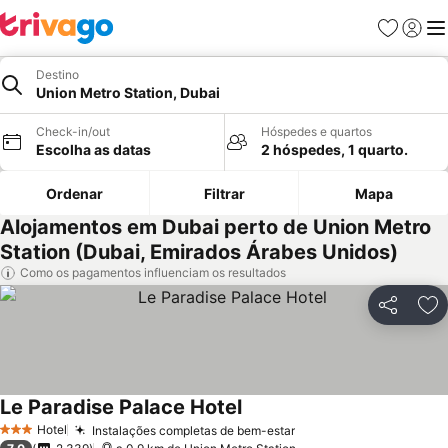
Favoritos
Iniciar
Me
Destino
Union Metro Station, Dubai
Check-in/out
Hóspedes e quartos
Escolha as datas
2 hóspedes, 1 quarto.
Ordenar
Filtrar
Mapa
Alojamentos em Dubai perto de Union Metro
Station (Dubai, Emirados Árabes Unidos)
Como os pagamentos influenciam os resultados
Partilhar
Ad
Le Paradise Palace Hotel
Hotel
Instalações completas de bem-estar
3 Estrelas