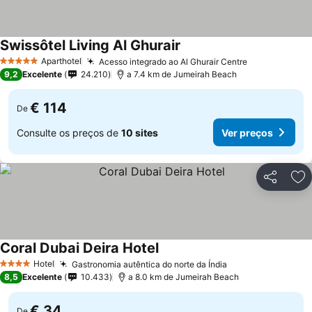
Swissôtel Living Al Ghurair
Aparthotel
Acesso integrado ao Al Ghurair Centre
5 Estrelas
9,2
Excelente
24.210
a 7.4 km de Jumeirah Beach
€ 114
De
Consulte os preços de
10 sites
Ver preços
Partilhar
Ad
Coral Dubai Deira Hotel
Hotel
Gastronomia autêntica do norte da Índia
4 Estrelas
8,5
Excelente
10.433
a 8.0 km de Jumeirah Beach
€ 34
De