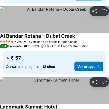
Partilhar
Ad
Al Bandar Rotana – Dubai Creek
Hotel
Diversidade de pratos internacionais
5 Estrelas
9,4
Excelente
13.032
a 0.9 km de Union Metro Station
€ 57
De
Consulte os preços de
12 sites
Ver preços
Partilhar
Ad
Landmark Summit Hotel