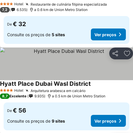
Hotel
Restaurante de culinária filipina especializada
4 Estrelas
7,2
6.535
a 0.6 km de Union Metro Station
€ 32
De
Consulte os preços de
5 sites
Ver preços
Partilhar
Ad
Hyatt Place Dubai Wasl District
Hotel
Arquitetura arabesca em calcário
4 Estrelas
8,7
Excelente
9.935
a 0.5 km de Union Metro Station
€ 56
De
Consulte os preços de
9 sites
Ver preços