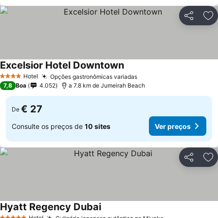
Partilhar
Ad
Excelsior Hotel Downtown
Hotel
Opções gastronômicas variadas
4 Estrelas
7,8
Boa
4.052
a 7.8 km de Jumeirah Beach
€ 27
De
Consulte os preços de
10 sites
Ver preços
Partilhar
Ad
Hyatt Regency Dubai
Hotel