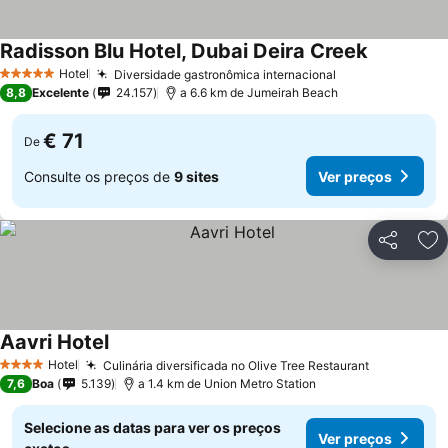
Radisson Blu Hotel, Dubai Deira Creek
Hotel
Diversidade gastronômica internacional
5 Estrelas
8,8
Excelente
24.157
a 6.6 km de Jumeirah Beach
€ 71
De
Consulte os preços de
9 sites
Ver preços
Partilhar
Ad
Aavri Hotel
Hotel
Culinária diversificada no Olive Tree Restaurant
4 Estrelas
7,6
Boa
5.139
a 1.4 km de Union Metro Station
Selecione as datas para ver os preços
Ver preços