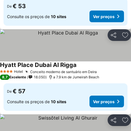
€ 53
De
Consulte os preços de
10 sites
Ver preços
Partilhar
Ad
Hyatt Place Dubai Al Rigga
Hotel
Conceito moderno de santuário em Deira
4 Estrelas
8,7
Excelente
18.050
a 7.9 km de Jumeirah Beach
€ 57
De
Consulte os preços de
10 sites
Ver preços
Partilhar
Ad