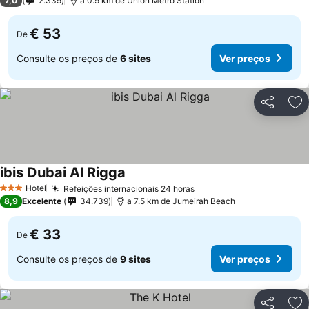
7,0
2.339
a 0.9 km de Union Metro Station
€ 53
De
Consulte os preços de
6 sites
Ver preços
Partilhar
Ad
ibis Dubai Al Rigga
Hotel
Refeições internacionais 24 horas
3 Estrelas
8,9
Excelente
34.739
a 7.5 km de Jumeirah Beach
€ 33
De
Consulte os preços de
9 sites
Ver preços