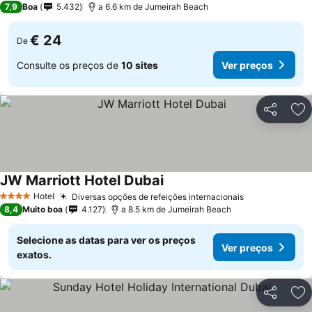
7,9
Boa
5.432
a 6.6 km de Jumeirah Beach
€ 24
De
Consulte os preços de
10 sites
Ver preços
Partilhar
Ad
JW Marriott Hotel Dubai
Hotel
Diversas opções de refeições internacionais
4 Estrelas
8,4
Muito boa
4.127
a 8.5 km de Jumeirah Beach
Selecione as datas para ver os preços
Ver preços
exatos.
Partilhar
Ad