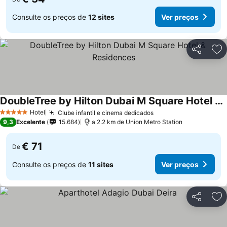
Consulte os preços de
12 sites
Ver preços
Partilhar
Ad
DoubleTree by Hilton Dubai M Square Hotel & Residences
Hotel
Clube infantil e cinema dedicados
5 Estrelas
9,3
Excelente
15.684
a 2.2 km de Union Metro Station
€ 71
De
Consulte os preços de
11 sites
Ver preços
Partilhar
Ad