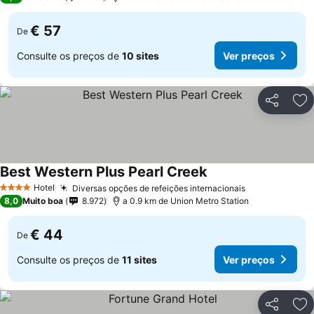
€ 57
De
Consulte os preços de
10 sites
Ver preços
Partilhar
Ad
Best Western Plus Pearl Creek
Hotel
Diversas opções de refeições internacionais
4 Estrelas
8,0
Muito boa
8.972
a 0.9 km de Union Metro Station
€ 44
De
Consulte os preços de
11 sites
Ver preços
Partilhar
Ad