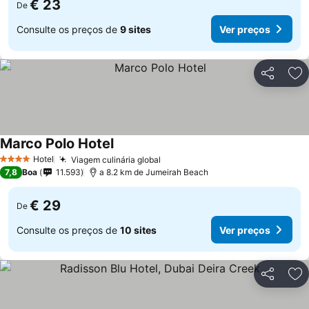
€ 23
De
Consulte os preços de
9 sites
Ver preços
Partilhar
Ad
Marco Polo Hotel
Hotel
Viagem culinária global
4 Estrelas
7,8
Boa
11.593
a 8.2 km de Jumeirah Beach
€ 29
De
Consulte os preços de
10 sites
Ver preços
Partilhar
Ad