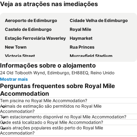
Veja as atrações nas imediações
Ampliar mapa
Aeroporto de Edimburgo
Cidade Velha de Edimburgo
Castelo de Edimburgo
Royal Mile
Estação Ferroviária Waverley
Haymarket
New Town
Rua Princes
Victoria Street
Murrayfield Stadium
Informações sobre o alojamento
Grassmarket
Museu Nacional da Escócia
24 Old Tolbooth Wynd, Edimburgo, EH88EQ, Reino Unido
Galeria Nacional da Escócia
Leith
Mostrar mais
City Art Centre
The Royal Mile Gallery
Perguntas frequentes sobre Royal Mile
St James Quarter
Rosslyn Chapel
Accommodation
The Witchery by the Castle
Edinburgh Park
Tem piscina no Royal Mile Accommodation?
Animais de estimação são permitidos no Royal Mile
Scott Monument
Marchmont
Accommodation?
Tem estacionamento disponível no Royal Mile Accommodation?
Stockbridge
Cowgate
Onde está localizado o Royal Mile Accommodation?
Greyfriars Kirk
Holyrood Park
Quais atrações populares estão perto do Royal Mile
Accommodation?
Portobello
Braid Hills