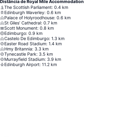
Distância de Royal Mile Accommodation
The Scottish Parliament
:
0.4
km
Edinburgh Waverley
:
0.6
km
Palace of Holyroodhouse
:
0.6
km
St Giles' Cathedral
:
0.7
km
Scott Monument
:
0.8
km
Edimburgo
:
0.9
km
Castelo De Edimburgo
:
1.3
km
Easter Road Stadium
:
1.4
km
Hmy Britannia
:
3.3
km
Tynecastle Park
:
3.5
km
Murrayfield Stadium
:
3.9
km
Edinburgh Airport
:
11.2
km