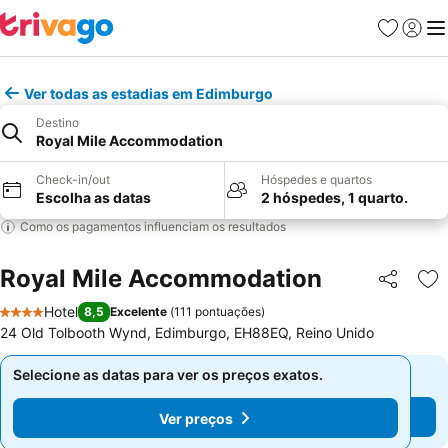
Favoritos
Iniciar
Me
Ver todas as estadias em Edimburgo
Destino
Royal Mile Accommodation
Check-in/out
Hóspedes e quartos
Escolha as datas
2 hóspedes, 1 quarto.
Como os pagamentos influenciam os resultados
Royal Mile Accommodation
Partilhar
Ad
Hotel
8,5
Excelente
(
111 pontuações
)
4 Estrelas
24 Old Tolbooth Wynd, Edimburgo, EH88EQ, Reino Unido
Selecione as datas para ver os preços exatos.
Selecione as datas para ver os preços exatos.
Ver preços
Ver preços