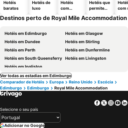
Hotéis
Hotéis de
Hotéis
Hotéis que
Hoté
baratos
luxo
com
permitem
com 
piscinas
animais
Destinos perto de Royal Mile Accommodation
Hotéis em Edimburgo
Hotéis em Glasgow
Hotéis em Dundee
Hotéis em Stirling
Hotéis em Perth
Hotéis em Dunfermline
Hotéis em South Queensferry
Hotéis em Livingston
Hotéis em Ingliston
Ver todas as estadias em Edimburgo
Comparador de Hotéis
Europa
Reino Unido
Escócia
Edimburgo
Edimburgo
Royal Mile Accommodation
Facebook
Twitter
Insta
Yo
Selecione o seu país
Adicionar no Google