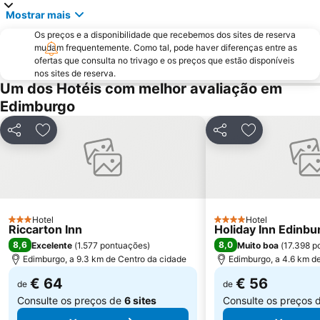
Mostrar mais
Edinburgh Zoo
Royal Terrace Gardens
Os preços e a disponibilidade que recebemos dos sites de reserva
Edinburgh Dungeon
University of Edinburgh
mudam frequentemente. Como tal, pode haver diferenças entre as
Edinburgh Marathon Festival
Rose Street
ofertas que consulta no trivago e os preços que estão disponíveis
nos sites de reserva.
EICC
Royal Botanic Garden Edinburgh
Um dos Hotéis com melhor avaliação em
Dean Village
Ocean Terminal
Edimburgo
Morningside
Davidson's Mains
Partilhar
Adicionar aos favoritos
Partilhar
Adicionar aos
Currie
Hotel
Hotel
3 Estrelas
4 Estrelas
Riccarton Inn
Holiday Inn Edinbu
8,6
8,0
Excelente
(
1.577 pontuações
)
Muito boa
(
17.398 p
Edimburgo, a 9.3 km de Centro da cidade
Edimburgo, a 4.6 km d
€ 64
€ 56
de
de
Consulte os preços de
6 sites
Consulte os preços 