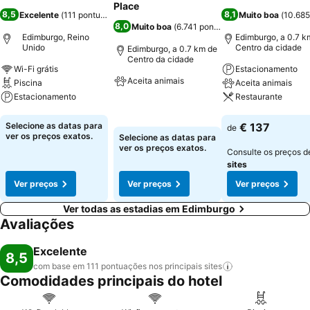
Place
8,5
8,1
Excelente
(
111 pontuações
)
Muito boa
(
10.685
8,0
Muito boa
(
6.741 pontuações
)
Edimburgo, Reino
Edimburgo, a 0.7 k
Unido
Centro da cidade
Edimburgo, a 0.7 km de
Centro da cidade
Wi-Fi grátis
Estacionamento
Aceita animais
Piscina
Aceita animais
Estacionamento
Restaurante
Ver preços
Ver preços
Ver preços
Selecione as datas para
€ 137
de
ver os preços exatos.
Selecione as datas para
ver os preços exatos.
Consulte os preços 
sites
Ver preços
Ver preços
Ver preços
Ver todas as estadias em Edimburgo
Avaliações
Excelente
8,5
com base em 111 pontuações nos principais
sites
Comodidades principais do hotel