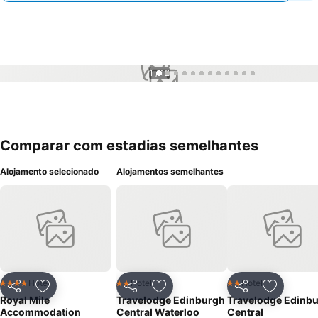
1 / 12
Comparar com estadias semelhantes
Alojamento selecionado
Alojamentos semelhantes
Hotel
Hotel
Hotel
4 Estrelas
2 Estrelas
2 Estrelas
Partilhar
Adicionar aos favoritos
Partilhar
Adicionar aos favoritos
Partilhar
Adicionar
Royal Mile
Travelodge Edinburgh
Travelodge Edinb
Accommodation
Central Waterloo
Central