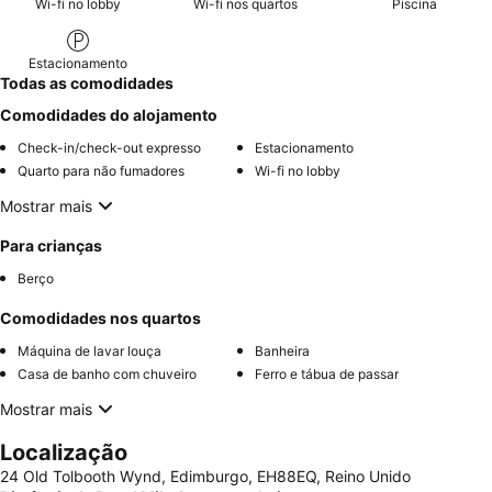
Wi-fi no lobby
Wi-fi nos quartos
Piscina
Estacionamento
Todas as comodidades
Comodidades do alojamento
Check-in/check-out expresso
Estacionamento
Quarto para não fumadores
Wi-fi no lobby
Mostrar mais
Para crianças
Berço
Comodidades nos quartos
Máquina de lavar louça
Banheira
Casa de banho com chuveiro
Ferro e tábua de passar
Mostrar mais
Localização
24 Old Tolbooth Wynd, Edimburgo, EH88EQ, Reino Unido