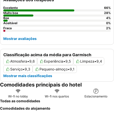
para uma atmosfera acolhedora. Para uma experiência
melhorada, considere pedir um quarto com
varanda
para
Excelente
66
%
desfrutar plenamente da paisagem.
Muito boa
28
%
Boa
4
%
Aceitável
0
%
Fraca
2
%
Mostrar avaliações
Classificação acima da média para Garmisch
Atmosfera
•
9,6
Experiência
•
9,5
Limpeza
•
9,4
Serviço
•
9,3
Pequeno-almoço
•
9,1
Mostrar mais classificações
Comodidades principais do hotel
Wi-fi no lobby
Wi-fi nos quartos
Estacionamento
Todas as comodidades
Comodidades do alojamento