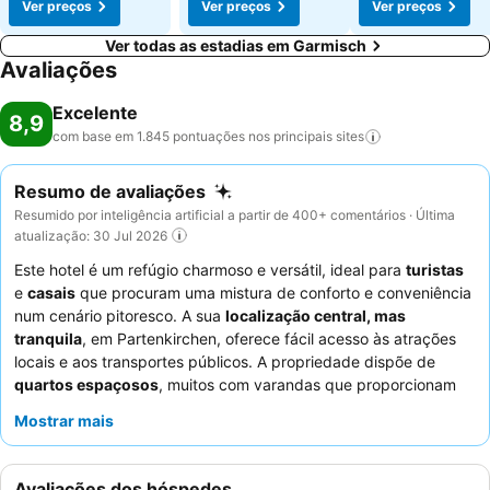
Ver preços
Ver preços
Ver preços
Ver todas as estadias em Garmisch
Avaliações
Excelente
8,9
com base em 1.845 pontuações nos principais
sites
Resumo de avaliações
Resumido por inteligência artificial a partir de 400+ comentários · Última
atualização: 30 Jul 2026
Este hotel é um refúgio charmoso e versátil, ideal para
turistas
e
casais
que procuram uma mistura de conforto e conveniência
num cenário pitoresco. A sua
localização central, mas
tranquila
, em Partenkirchen, oferece fácil acesso às atrações
locais e aos transportes públicos. A propriedade dispõe de
quartos espaçosos
, muitos com varandas que proporcionam
vistas deslumbrantes para a montanha, e um
buffet de
Mostrar mais
pequeno-almoço
muito elogiado com diversas opções. Os
hóspedes elogiam consistentemente os
funcionários
simpáticos e prestativos
, que contribuem significativamente
Avaliações dos hóspedes