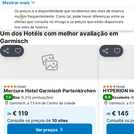
Mostrar mais
Os preços e a disponibilidade que recebemos dos sites de reserva
mudam frequentemente. Como tal, pode haver diferenças entre as
ofertas que consulta no trivago e os preços que estão disponíveis
nos sites de reserva.
Um dos Hotéis com melhor avaliação em
Garmisch
Partilhar
Adicionar aos favoritos
Partilhar
Adicion
Hotel
Hotel
4 Estrelas
4 Estrelas
Mercure Hotel Garmisch Partenkirchen
HYPERION Ho
7,5
8,6
Boa
(
5.310 pontuações
)
Excelente
(
6
Garmisch, a 1.5 km de Centro da cidade
Garmisch, a 0.
€ 119
€ 145
de
de
Consulte os preços de
10 sites
Consulte os 
Ver preços