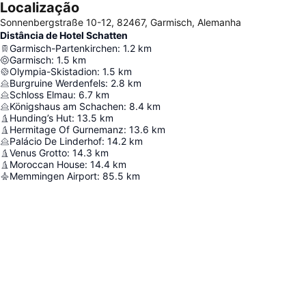
Localização
Sonnenbergstraße 10-12, 82467, Garmisch, Alemanha
Distância de Hotel Schatten
Garmisch-Partenkirchen
:
1.2
km
Garmisch
:
1.5
km
Olympia-Skistadion
:
1.5
km
Burgruine Werdenfels
:
2.8
km
Schloss Elmau
:
6.7
km
Königshaus am Schachen
:
8.4
km
Hunding’s Hut
:
13.5
km
Hermitage Of Gurnemanz
:
13.6
km
Palácio De Linderhof
:
14.2
km
Venus Grotto
:
14.3
km
Moroccan House
:
14.4
km
Memmingen Airport
:
85.5
km