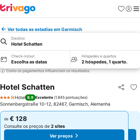
Favoritos
Iniciar
Me
Ver todas as estadias em Garmisch
Destino
Hotel Schatten
Check-in/out
Hóspedes e quartos
Escolha as datas
2 hóspedes, 1 quarto.
Como os pagamentos influenciam os resultados
Hotel Schatten
Partilhar
Ad
Hotel
8,9
Excelente
(
1.845 pontuações
)
3 Estrelas
Sonnenbergstraße 10-12, 82467, Garmisch, Alemanha
€ 128
€ 128
de
de
Consulte os preços de
2 sites
Consulte os preços de
2 sites
Ver preços
Ver preços