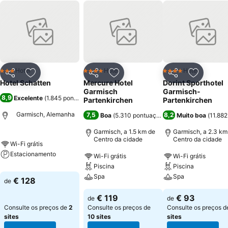
Hotel
Hotel
Hotel
3 Estrelas
4 Estrelas
4 Estrelas
Partilhar
Adicionar aos favoritos
Partilhar
Adicionar aos favoritos
Partilhar
Adicionar
Hotel Schatten
Mercure Hotel
Dorint Sporthotel
Garmisch
Garmisch-
8,9
Excelente
(
1.845 pontuações
)
Partenkirchen
Partenkirchen
Garmisch, Alemanha
7,5
8,2
Boa
(
5.310 pontuações
)
Muito boa
(
11.88
Garmisch, a 1.5 km de
Garmisch, a 2.3 km
Centro da cidade
Centro da cidade
Wi-Fi grátis
Estacionamento
Wi-Fi grátis
Wi-Fi grátis
Piscina
Piscina
Spa
Spa
€ 128
de
€ 119
€ 93
de
de
Consulte os preços de
2
Consulte os preços de
Consulte os preços 
sites
10 sites
sites