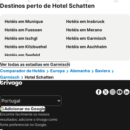
piscinas
animais
Destinos perto de Hotel Schatten
Hotéis em Munique
Hotéis em Insbruck
Hotéis em Fuessen
Hotéis em Merano
Hotéis em Ischgl
Hotéis em Garmisch
Hotéis em Kitzbuehel
Hotéis em Aschheim
Hotéis em Seefeld
Ver todas as estadias em Garmisch
Comparador de Hotéis
Europa
Alemanha
Baviera
Garmisch
Hotel Schatten
Facebook
Twitter
Insta
Yo
Adicionar no Google
Encontre facilmente os nossos
resultados: adicione o trivago como
fonte preferencial no Google.