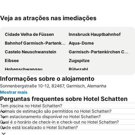
Veja as atrações nas imediações
Ampliar mapa
Cidade Velha de Füssen
Innsbruck Hauptbahnhof
Bahnhof Garmisch-Partenkirchen
Aqua-Dome
Castelo Neuschwanstein
Garmisch-Partenkirchen Casino
Eibsee
Zugspitze
Hohenschwangau
Rübezahl
Informações sobre o alojamento
Starnberger See
Bahnhof Füssen
Sonnenbergstraße 10-12, 82467, Garmisch, Alemanha
Heimatmuseum Achental
Alpenhof
Mostrar mais
São Pedro e São Paulo
da noi
Perguntas frequentes sobre Hotel Schatten
Plansee
Landhaus Auf der Gsteig
Tem piscina no Hotel Schatten?
Animais de estimação são permitidos no Hotel Schatten?
Tem estacionamento disponível no Hotel Schatten?
Qual é o horário de check-in e check-out no Hotel Schatten?
Onde está localizado o Hotel Schatten?