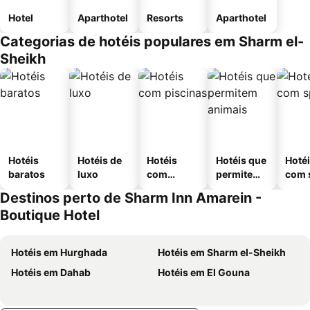
Hotel
Aparthotel
Resorts
Aparthotel
Categorias de hotéis populares em Sharm el-
Sheikh
Hotéis
Hotéis de
Hotéis
Hotéis que
Hoté
baratos
luxo
com
permitem
com 
piscinas
animais
Destinos perto de Sharm Inn Amarein -
Boutique Hotel
Hotéis em Hurghada
Hotéis em Sharm el-Sheikh
Hotéis em Dahab
Hotéis em El Gouna