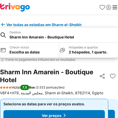
Favoritos
Iniciar
Me
Ver todas as estadias em Sharm el-Sheikh
Destino
Sharm Inn Amarein - Boutique Hotel
Check-in/out
Hóspedes e quartos
Escolha as datas
2 hóspedes, 1 quarto.
Como os pagamentos influenciam os resultados
Sharm Inn Amarein - Boutique
Hotel
Partilhar
Ad
Hotel
7,5
Boa
(
3.532 pontuações
)
4 Estrelas
V8F4+H79, مجلس المدينة, Sharm el-Sheikh, 8762114, Egipto
Selecione as datas para ver os preços exatos.
Selecione as datas para ver os preços exatos.
Ver preços
Ver preços