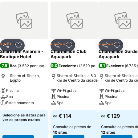
Hotel
Hotel
Hotel
4 Estrelas
5 Estrelas
5 Estrelas
Partilhar
Adicionar aos favoritos
Partilhar
Adicionar aos favoritos
Partilhar
Adicionar
Sharm Inn Amarein -
Charmillion Club
Charmillion Garde
Boutique Hotel
Aquapark
Aquapark
7,5
9,0
9,1
Boa
(
3.532 pontuações
)
Excelente
(
12.520 pontuações
Excelente
)
(
6.735 
Sharm el-Sheikh,
Sharm el-Sheikh, a 8.0
Sharm el-Sheikh, a
Egipto
km de Centro da cidade
km de Centro da c
Piscina
Wi-Fi grátis
Wi-Fi grátis
Spa
Piscina
Piscina
Estacionamento
Spa
Spa
Selecione as datas para
€ 114
€ 129
de
de
ver os preços exatos.
Consulte os preços de
Consulte os preços d
10 sites
12 sites