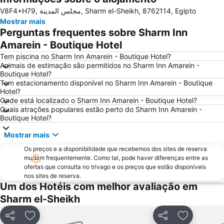
V8F4+H79, مجلس المدينة, Sharm el-Sheikh, 8762114, Egipto
Mostrar mais
Perguntas frequentes sobre Sharm Inn
Amarein - Boutique Hotel
Tem piscina no Sharm Inn Amarein - Boutique Hotel?
Animais de estimação são permitidos no Sharm Inn Amarein -
Boutique Hotel?
Tem estacionamento disponível no Sharm Inn Amarein - Boutique
Hotel?
Onde está localizado o Sharm Inn Amarein - Boutique Hotel?
Quais atrações populares estão perto do Sharm Inn Amarein -
Boutique Hotel?
Mostrar mais
Os preços e a disponibilidade que recebemos dos sites de reserva
mudam frequentemente. Como tal, pode haver diferenças entre as
ofertas que consulta no trivago e os preços que estão disponíveis
nos sites de reserva.
Um dos Hotéis com melhor avaliação em
Sharm el-Sheikh
Partilhar
Adicionar aos favoritos
Partilhar
Adicionar 