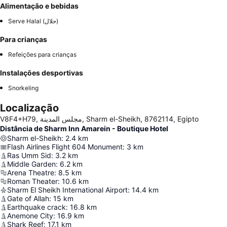
Alimentação e bebidas
Serve Halal (حلال)
Para crianças
Refeições para crianças
Instalações desportivas
Snorkeling
Localização
V8F4+H79, مجلس المدينة, Sharm el-Sheikh, 8762114, Egipto
Distância de Sharm Inn Amarein - Boutique Hotel
Sharm el-Sheikh
:
2.4
km
Flash Airlines Flight 604 Monument
:
3
km
Ras Umm Sid
:
3.2
km
Middle Garden
:
6.2
km
Arena Theatre
:
8.5
km
Roman Theater
:
10.6
km
Sharm El Sheikh International Airport
:
14.4
km
Gate of Allah
:
15
km
Earthquake crack
:
16.8
km
Anemone City
:
16.9
km
Shark Reef
:
17.1
km