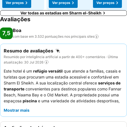
Ver preços
Ver preços
Ver preços
Ver todas as estadias em Sharm el-Sheikh
Avaliações
Boa
7,5
com base em 3.532 pontuações nos principais
sites
Resumo de avaliações
Resumido por inteligência artificial a partir de 400+ comentários · Última
atualização: 30 Jul 2026
Este hotel é um
refúgio versátil
que atende a famílias, casais e
turistas que procuram uma estadia acessível e confortável em
Sharm El Sheikh. A sua localização central oferece
serviços de
transporte
convenientes para destinos populares como Fannar
Beach, Naama Bay e o Old Market. A propriedade possui uma
espaçosa
piscina
e uma variedade de atividades desportivas,
garantindo entretenimento para todas as idades. Os hóspedes
Mostrar mais
elogiam consistentemente os
funcionários simpáticos e
prestativos
e o bom buffet de pequeno-almoço com pratos
quentes variados e fruta fresca. Para uma experiência mais