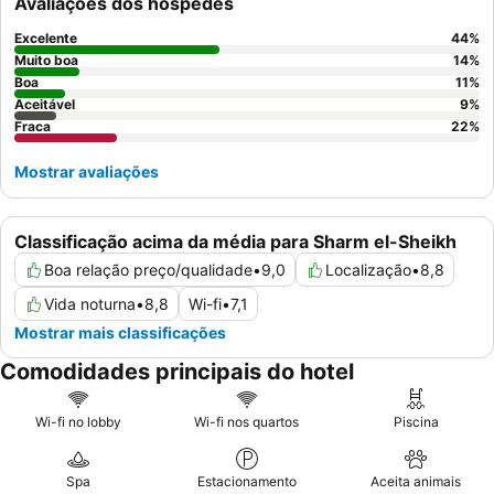
Avaliações dos hóspedes
tranquila, considere solicitar um quarto virado para o jardim.
Excelente
44
%
Muito boa
14
%
Boa
11
%
Aceitável
9
%
Fraca
22
%
Mostrar avaliações
Classificação acima da média para Sharm el-Sheikh
Boa relação preço/qualidade
•
9,0
Localização
•
8,8
Vida noturna
•
8,8
Wi-fi
•
7,1
Mostrar mais classificações
Comodidades principais do hotel
Wi-fi no lobby
Wi-fi nos quartos
Piscina
Spa
Estacionamento
Aceita animais