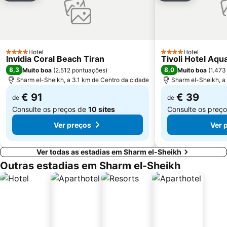
Hotel
Hotel
4 Estrelas
4 Estrelas
Invidia Coral Beach Tiran
Tivoli Hotel Aqu
8,3
8,0
Muito boa
(
2.512 pontuações
)
Muito boa
(
1.473
Sharm el-Sheikh, a 3.1 km de Centro da cidade
Sharm el-Sheikh, a
€ 91
€ 39
de
de
Consulte os preços de
10 sites
Consulte os preç
Ver preços
Ver 
Ver todas as estadias em Sharm el-Sheikh
Outras estadias em Sharm el-Sheikh