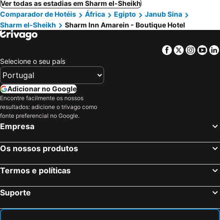
Ver todas as estadias em Sharm el-Sheikh
Comparador de Hotéis
África
Egipto
Janub Sina
Sharm el-Sheikh
Sharm Inn Amarein - Boutique Hotel
Facebook
Twitter
Insta
Yo
Selecione o seu país
Adicionar no Google
Encontre facilmente os nossos
resultados: adicione o trivago como
fonte preferencial no Google.
Empresa
Os nossos produtos
Termos e políticas
Suporte