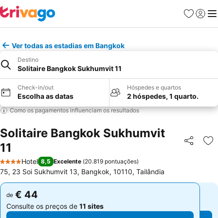
Favoritos
Iniciar
Me
Ver todas as estadias em Bangkok
Destino
Solitaire Bangkok Sukhumvit 11
Check-in/out
Hóspedes e quartos
Escolha as datas
2 hóspedes, 1 quarto.
Como os pagamentos influenciam os resultados
Solitaire Bangkok Sukhumvit
11
Partilhar
Ad
Hotel
8,5
Excelente
(
20.819 pontuações
)
4 Estrelas
75, 23 Soi Sukhumvit 13, Bangkok, 10110, Tailândia
€ 44
€ 44
de
de
Consulte os preços de
11 sites
Consulte os preços de
11 sites