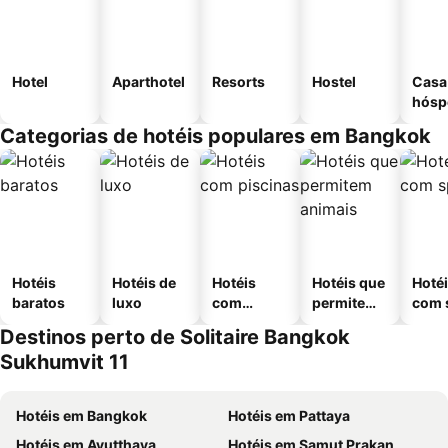
Hotel
Aparthotel
Resorts
Hostel
Casa
hósp
Categorias de hotéis populares em Bangkok
Hotéis
Hotéis de
Hotéis
Hotéis que
Hoté
baratos
luxo
com
permitem
com 
piscinas
animais
Destinos perto de Solitaire Bangkok
Sukhumvit 11
Hotéis em Bangkok
Hotéis em Pattaya
Hotéis em Ayutthaya
Hotéis em Samut Prakan