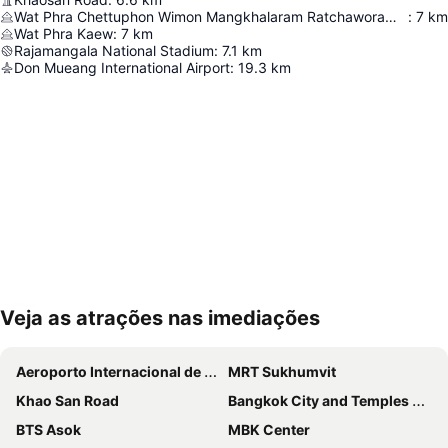
Wat Phra Chettuphon Wimon Mangkhalaram Ratchaworamahawihan
:
7
km
Wat Phra Kaew
:
7
km
Rajamangala National Stadium
:
7.1
km
Don Mueang International Airport
:
19.3
km
Veja as atrações nas imediações
Ampliar mapa
Aeroporto Internacional de Suvarnabhumi
MRT Sukhumvit
Khao San Road
Bangkok City and Temples Tour
BTS Asok
MBK Center