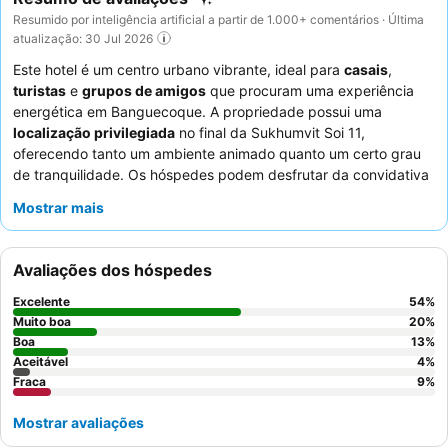
Resumido por inteligência artificial a partir de 1.000+ comentários · Última
atualização: 30 Jul 2026
Este hotel é um centro urbano vibrante, ideal para
casais
,
turistas
e
grupos de amigos
que procuram uma experiência
energética em Banguecoque. A propriedade possui uma
localização privilegiada
no final da Sukhumvit Soi 11,
oferecendo tanto um ambiente animado quanto um certo grau
de tranquilidade. Os hóspedes podem desfrutar da convidativa
piscina
, um local popular para relaxar. A
equipe do hotel
Mostrar mais
recebe consistentemente elogios pela sua simpatia e
prestatividade excecionais, complementando o extenso e
variado buffet de pequeno-almoço. Para aqueles que procuram
Avaliações dos hóspedes
maior conforto e vantagens exclusivas, considere reservar um
quarto com
acesso ao Sky Club
.
Excelente
54
%
Muito boa
20
%
Boa
13
%
Aceitável
4
%
Fraca
9
%
Mostrar avaliações