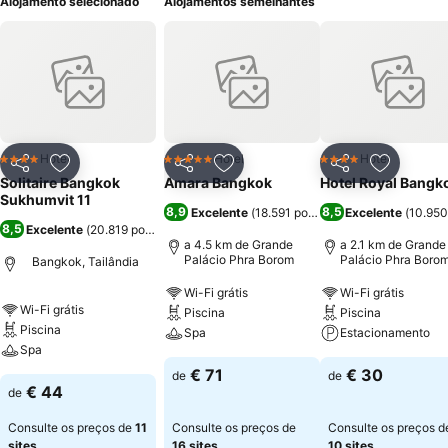
Alojamento selecionado
Alojamentos semelhantes
Hotel
Hotel
Hotel
4 Estrelas
5 Estrelas
4 Estrelas
Partilhar
Adicionar aos favoritos
Partilhar
Adicionar aos favoritos
Partilhar
Adicionar
Solitaire Bangkok
Amara Bangkok
Hotel Royal Bangk
Sukhumvit 11
8,9
8,5
Excelente
(
18.591 pontuações
Excelente
)
(
10.950
8,5
Excelente
(
20.819 pontuações
)
a 4.5 km de Grande
a 2.1 km de Grande
Palácio Phra Borom
Palácio Phra Boro
Bangkok, Tailândia
Wi-Fi grátis
Wi-Fi grátis
Wi-Fi grátis
Piscina
Piscina
Piscina
Spa
Estacionamento
Spa
€ 71
€ 30
de
de
€ 44
de
Consulte os preços de
11
Consulte os preços de
Consulte os preços d
sites
16 sites
10 sites