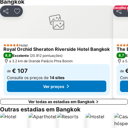
Bangkok
FOOD FESTIVAL
Sugar Asia
Escolha 
Partilhar
Adicionar aos favoritos
Partil
Monte Dourado Wat Saket
CentralPlaza Rama 3
MRT Yaek Tiwanon
Hotel
5 Estrelas
5 Estr
Royal Orchid Sheraton Riverside Hotel Bangkok
The 
8,8
8,7
Excelente
(
20.912 pontuações
)
E
a 3.2 km de Grande Palácio Phra Borom
a 5
€ 107
de
de
Consulte os preços de
14 sites
Con
Ver preços
Ver todas as estadias em Bangkok
Outras estadias em Bangkok