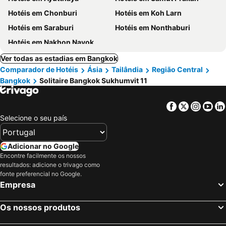
Hotéis em Chonburi
Hotéis em Koh Larn
Hotéis em Saraburi
Hotéis em Nonthaburi
Hotéis em Nakhon Nayok
Ver todas as estadias em Bangkok
Comparador de Hotéis
Ásia
Tailândia
Região Central
Bangkok
Solitaire Bangkok Sukhumvit 11
Facebook
Twitter
Insta
Yo
Selecione o seu país
Adicionar no Google
Encontre facilmente os nossos
resultados: adicione o trivago como
fonte preferencial no Google.
Empresa
Os nossos produtos