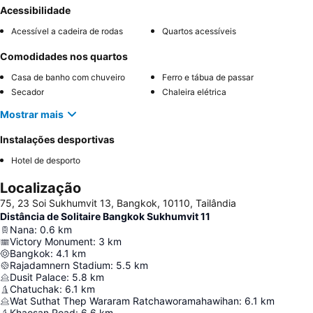
Acessibilidade
Acessível a cadeira de rodas
Quartos acessíveis
Comodidades nos quartos
Casa de banho com chuveiro
Ferro e tábua de passar
Secador
Chaleira elétrica
Mostrar mais
Instalações desportivas
Hotel de desporto
Localização
75, 23 Soi Sukhumvit 13, Bangkok, 10110, Tailândia
Distância de Solitaire Bangkok Sukhumvit 11
Nana
:
0.6
km
Victory Monument
:
3
km
Bangkok
:
4.1
km
Rajadamnern Stadium
:
5.5
km
Dusit Palace
:
5.8
km
Chatuchak
:
6.1
km
Wat Suthat Thep Wararam Ratchaworamahawihan
:
6.1
km
Khaosan Road
:
6.6
km