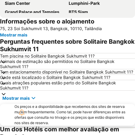
Siam Center
Lumphini-Park
Grand Palace and Temples and City Tour
BTS Siam
Informações sobre o alojamento
BTS Phaya Thai
BTS Nana
75, 23 Soi Sukhumvit 13, Bangkok, 10110, Tailândia
The Platinum Fashion
Yaowarat
Mostrar mais
Bangkok's Grand Palace Complex and Wat Phra Kaew
Aeroporto Don Mueang
Perguntas frequentes sobre Solitaire Bangkok
Central World Plaza
Siam Square
Sukhumvit 11
Chatuchak Market
Grande Palácio Phra Borom
Tem piscina no Solitaire Bangkok Sukhumvit 11?
Animais de estimação são permitidos no Solitaire Bangkok
Wat Arun
Chao Phraya River and Bangkok Waterways Cruise including Wat Arun
Sukhumvit 11?
Tem estacionamento disponível no Solitaire Bangkok Sukhumvit 11?
BTS Ratchathewi
BTS Ekkamai
Onde está localizado o Solitaire Bangkok Sukhumvit 11?
MRT Bang Rak Yai
BTS Phrom Phong
Quais atrações populares estão perto do Solitaire Bangkok
Sukhumvit 11?
MRT Si Lom
MRT Thailand Cultural Centre
Mostrar mais
BTS Ari
Ramkhamhaeng
Os preços e a disponibilidade que recebemos dos sites de reserva
WEDDING EXPO
THAILAND INTERNATIONAL MOTOR EXPO
mudam frequentemente. Como tal, pode haver diferenças entre as
Bangkok Port
BTS Bang Wa
ofertas que consulta no trivago e os preços que estão disponíveis
nos sites de reserva.
BTS Ratchadamri
Baiyoke Tower II
Um dos Hotéis com melhor avaliação em
Siam Paragon
MOLDEX