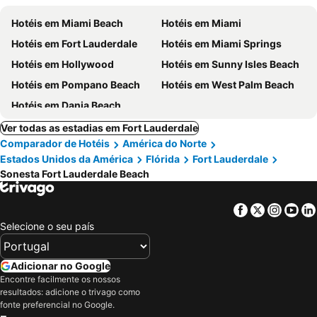
Hotéis em Miami Beach
Hotéis em Miami
Hotéis em Fort Lauderdale
Hotéis em Miami Springs
Hotéis em Hollywood
Hotéis em Sunny Isles Beach
Hotéis em Pompano Beach
Hotéis em West Palm Beach
Hotéis em Dania Beach
Ver todas as estadias em Fort Lauderdale
Comparador de Hotéis
América do Norte
Estados Unidos da América
Flórida
Fort Lauderdale
Sonesta Fort Lauderdale Beach
Facebook
Twitter
Insta
Yo
Selecione o seu país
Adicionar no Google
Encontre facilmente os nossos
resultados: adicione o trivago como
fonte preferencial no Google.