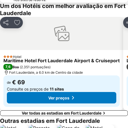
Miami International Mall
Fort Lauderdale Executive Airport
Um dos Hotéis com melhor avaliação em Fort
Lauderdale
Bayside District
Midtown
Florida Grand Opera
The Groove Cruise
Partilhar
Adicionar aos favoritos
P
Coral Way
The Fort Lauderdale Ghost Tours
Museum of Discovery and Science
Downtown Delray Beach
Espanola Way
Omni
Lummus Park
Chabad of South Beach
Hotel
3 Estrelas
Maritime Hotel Fort Lauderdale Airport & Cruiseport
7,6
Boa
(
2.351 pontuações
)
Fort Lauderdale, a 6.0 km de Centro da cidade
€ 69
de
Consulte os preços de
11 sites
Ver preços
Ver todas as estadias em Fort Lauderdale
Outras estadias em Fort Lauderdale