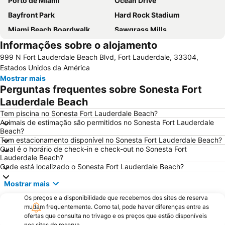
Porto de Miami
Ocean Drive
Bayfront Park
Hard Rock Stadium
Miami Beach Boardwalk
Sawgrass Mills
Informações sobre o alojamento
Lincoln Road
Dolphin Mall
999 N Fort Lauderdale Beach Blvd, Fort Lauderdale, 33304,
Miami Beach Marina
Bayside Marketplace
Estados Unidos da América
Centro de Miami
Fort Lauderdale Beach
Mostrar mais
Perguntas frequentes sobre Sonesta Fort
Coconut Grove
Aventura Mall
Lauderdale Beach
Brickell Avenue
Las Olas Boulevard
Tem piscina no Sonesta Fort Lauderdale Beach?
Port Everglades
Collins Avenue
Animais de estimação são permitidos no Sonesta Fort Lauderdale
Beach?
Design District
Miami Beach Visitor Center
Tem estacionamento disponível no Sonesta Fort Lauderdale Beach?
Wynwood-Edgewater
Bal Harbour Shops
Qual é o horário de check-in e check-out no Sonesta Fort
Lauderdale Beach?
Miami Beach Convention Center
Miami Beach Gay Pride
Onde está localizado o Sonesta Fort Lauderdale Beach?
FORT LAUDERDALE INTERNATIONAL BOAT SHOW
Conservatorio musicale Lynn University
Mostrar mais
Bairro Art Deco
Hard Rock Cafe Miami
Os preços e a disponibilidade que recebemos dos sites de reserva
Ultra Music Festival
Keys Islands
mudam frequentemente. Como tal, pode haver diferenças entre as
ofertas que consulta no trivago e os preços que estão disponíveis
SoBe Unique
The Rock Boat
nos sites de reserva.