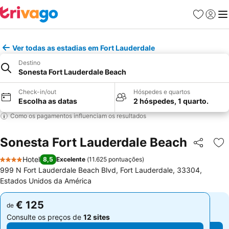
Favoritos
Iniciar
Me
Ver todas as estadias em Fort Lauderdale
Destino
Sonesta Fort Lauderdale Beach
Check-in/out
Hóspedes e quartos
Escolha as datas
2 hóspedes, 1 quarto.
Como os pagamentos influenciam os resultados
Sonesta Fort Lauderdale Beach
Partilhar
Ad
Hotel
8,5
Excelente
(
11.625 pontuações
)
4 Estrelas
999 N Fort Lauderdale Beach Blvd, Fort Lauderdale, 33304,
Estados Unidos da América
€ 125
€ 125
de
de
Consulte os preços de
12 sites
Consulte os preços de
12 sites