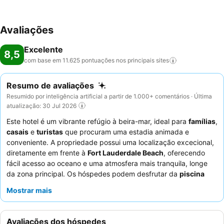
Avaliações
Excelente
8,5
com base em 11.625 pontuações nos principais
sites
Resumo de avaliações
Resumido por inteligência artificial a partir de 1.000+ comentários · Última
atualização: 30 Jul 2026
Este hotel é um vibrante refúgio à beira-mar, ideal para
famílias
,
casais
e
turistas
que procuram uma estadia animada e
conveniente. A propriedade possui uma localização excecional,
diretamente em frente à
Fort Lauderdale Beach
, oferecendo
fácil acesso ao oceano e uma atmosfera mais tranquila, longe
da zona principal. Os hóspedes podem desfrutar da
piscina
aquecida com um bar anexo e participar em atividades Finesse
Mostrar mais
Experience, como salsa e blackjack. Os funcionários recebem
consistentemente elogios pelo seu acolhimento e
profissionalismo, e o
pequeno-almoço
é um destaque
Avaliações dos hóspedes