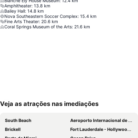
Blanche Ely House Museum
:
12.4
km
Amphitheater
:
13.8
km
Bailey Hall
:
14.8
km
Nova Southeastern Soccer Complex
:
15.4
km
Fine Arts Theater
:
20.6
km
Coral Springs Museum of the Arts
:
21.6
km
Veja as atrações nas imediações
Ampliar mapa
South Beach
Aeroporto Internacional de Miami
Brickell
Fort Lauderdale - Hollywood International Airport