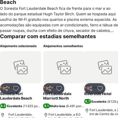
Beach
O Sonesta Fort Lauderdale Beach fica de frente para o mar e ao
lado do parque estadual Hugh Taylor Birch. Quem se hospeda aqui
usufrui de Wi-Fi gratuito nos quartos e piscina externa aquecida. As
acomodações são equipadas com ar-condicionado, ferro e tábua de
passar roupas, ducha com efeito de chuva, secador de cabelos,
Comparar com estadias semelhantes
estação para smartphone, mesa de trabalho e cofre. Entre os
serviços oferecidos no local estão spa, concierge e empréstimo de
Alojamento selecionado
Alojamentos semelhantes
toalhas de praia. A estrutura conta ainda com estacionamento pago
á parte, academia e área de eventos. As refeições podem ser feitas,
com custo adicional, no próprio Sonesta Fort Lauderdale Beach, que
conta com o restaurante Bistro e bares no lobby e na piscina.
Andando, são quase dez minutos à interessante Bonnet House, que
abriga exuberantes jardins, lagos e obras de Picasso e Gauguin. Já
de carro, o turista leva cinco minutos ao Gateway Shopping Center.
Hotel
Hotel
Hotel
4 Estrelas
4 Estrelas
3 Estrelas
Partilhar
Adicionar aos favoritos
Partilhar
Adicionar aos favoritos
Partilhar
Adicionar
Sonesta Fort
Fort Lauderdale
Riverside Hotel
Lauderdale Beach
Marriott North
8,7
Excelente
(
9.129 
8,5
8,1
Excelente
(
11.625 pontuações
Muito boa
)
(
6.491 pontuações
)
Fort Lauderdale, a 
km de Centro da c
Fort Lauderdale,
Fort Lauderdale, a 8.0