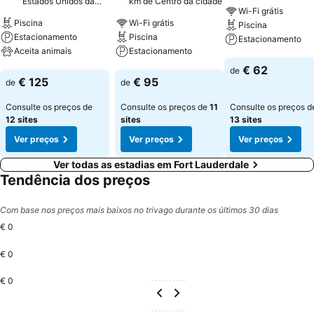
Estados Unidos da
km de Centro da cidade
Wi-Fi grátis
América
Piscina
Wi-Fi grátis
Piscina
Estacionamento
Piscina
Estacionamento
Aceita animais
Estacionamento
Ver preços
€ 62
de
Ver preços
Ver preços
€ 125
€ 95
de
de
Consulte os preços de
Consulte os preços de
11
Consulte os preços d
12 sites
sites
13 sites
Ver preços
Ver preços
Ver preços
Ver todas as estadias em Fort Lauderdale
Tendência dos preços
Com base nos preços mais baixos no trivago durante os últimos 30 dias
€ 0
€ 0
€ 0