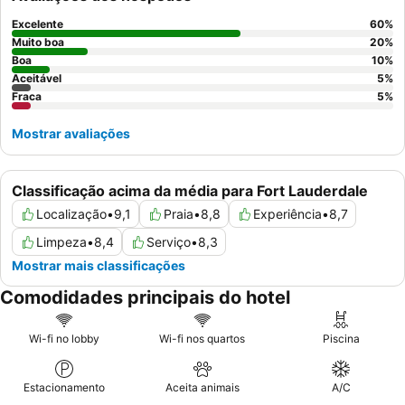
particular, oferecendo opções variadas e deliciosas. Para a
melhor experiência, considere solicitar um quarto num andar
Excelente
60
%
superior para vistas melhoradas.
Muito boa
20
%
Boa
10
%
Aceitável
5
%
Fraca
5
%
Mostrar avaliações
Classificação acima da média para Fort Lauderdale
Localização
•
9,1
Praia
•
8,8
Experiência
•
8,7
Limpeza
•
8,4
Serviço
•
8,3
Mostrar mais classificações
Comodidades principais do hotel
Wi-fi no lobby
Wi-fi nos quartos
Piscina
Estacionamento
Aceita animais
A/C