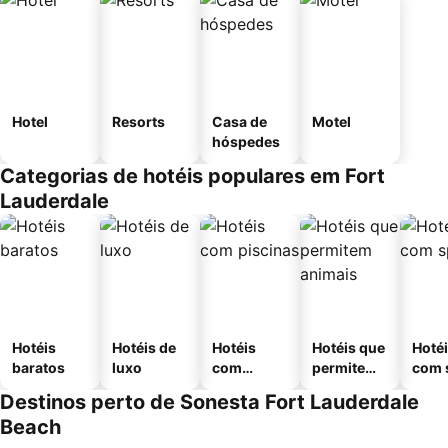
Hotel
Resorts
Casa de
Motel
hóspedes
Categorias de hotéis populares em Fort
Lauderdale
Hotéis
Hotéis de
Hotéis
Hotéis que
Hoté
baratos
luxo
com
permitem
com 
piscinas
animais
Destinos perto de Sonesta Fort Lauderdale
Beach