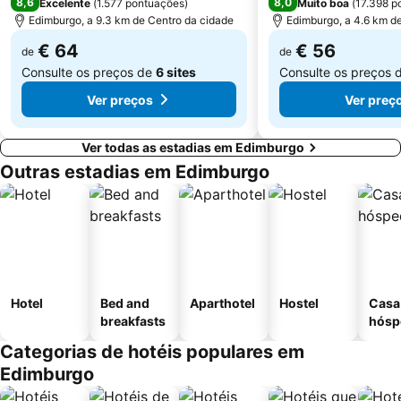
8,6
8,0
Excelente
(
1.577 pontuações
)
Muito boa
(
17.398 p
Edimburgo, a 9.3 km de Centro da cidade
Edimburgo, a 4.6 km d
€ 64
€ 56
de
de
Consulte os preços de
6 sites
Consulte os preços 
Ver preços
Ver preç
Ver todas as estadias em Edimburgo
Outras estadias em Edimburgo
Hotel
Bed and
Aparthotel
Hostel
Casa
breakfasts
hósp
Categorias de hotéis populares em
Edimburgo