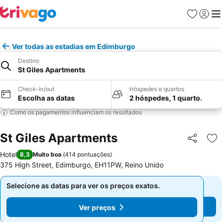
Favoritos
Iniciar
Me
Ver todas as estadias em Edimburgo
Destino
St Giles Apartments
Check-in/out
Hóspedes e quartos
Escolha as datas
2 hóspedes, 1 quarto.
Como os pagamentos influenciam os resultados
St Giles Apartments
Partilhar
Ad
Hotel
8,3
Muito boa
(
414 pontuações
)
375 High Street, Edimburgo, EH11PW, Reino Unido
Selecione as datas para ver os preços exatos.
Selecione as datas para ver os preços exatos.
Ver preços
Ver preços