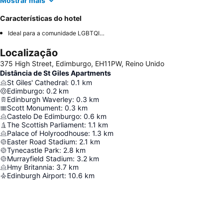
Mostrar mais
Características do hotel
Ideal para a comunidade LGBTQIA+
Localização
375 High Street, Edimburgo, EH11PW, Reino Unido
Distância de St Giles Apartments
St Giles' Cathedral
:
0.1
km
Edimburgo
:
0.2
km
Edinburgh Waverley
:
0.3
km
Scott Monument
:
0.3
km
Castelo De Edimburgo
:
0.6
km
The Scottish Parliament
:
1.1
km
Palace of Holyroodhouse
:
1.3
km
Easter Road Stadium
:
2.1
km
Tynecastle Park
:
2.8
km
Murrayfield Stadium
:
3.2
km
Hmy Britannia
:
3.7
km
Edinburgh Airport
:
10.6
km