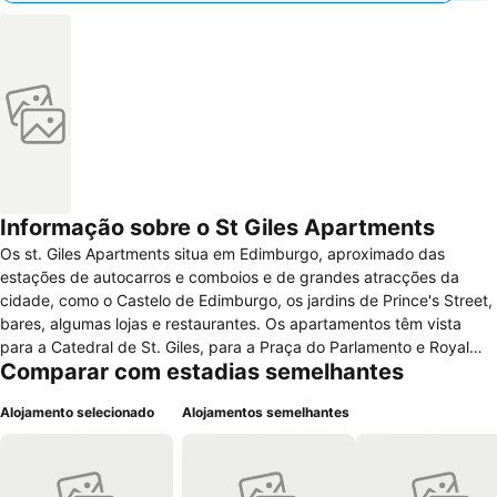
Informação sobre o St Giles Apartments
Os st. Giles Apartments situa em Edimburgo, aproximado das
estações de autocarros e comboios e de grandes atracções da
cidade, como o Castelo de Edimburgo, os jardins de Prince's Street,
bares, algumas lojas e restaurantes. Os apartamentos têm vista
para a Catedral de St. Giles, para a Praça do Parlamento e Royal
Comparar com estadias semelhantes
Mile. São constituídos por soalhos de madeira, tectos altos, paredes
pintadas com cores neutras, móveis com cor escura e alguns têm
Alojamento selecionado
Alojamentos semelhantes
acesso a um terraço. Cada apartamento possui uma cozinha
equipada com fogão, frigorífico, máquina de lavar louça, chaleira e
microondas, sala de estar, quarto e casa de banho, com duche,
banheira, lavatório e sanita. Os quartos são para não fumadores,