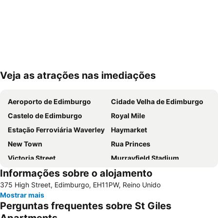
Veja as atrações nas imediações
Ampliar mapa
Aeroporto de Edimburgo
Cidade Velha de Edimburgo
Castelo de Edimburgo
Royal Mile
Estação Ferroviária Waverley
Haymarket
New Town
Rua Princes
Victoria Street
Murrayfield Stadium
Informações sobre o alojamento
Grassmarket
Museu Nacional da Escócia
375 High Street, Edimburgo, EH11PW, Reino Unido
Galeria Nacional da Escócia
Leith
Mostrar mais
City Art Centre
The Royal Mile Gallery
Perguntas frequentes sobre St Giles
St James Quarter
Rosslyn Chapel