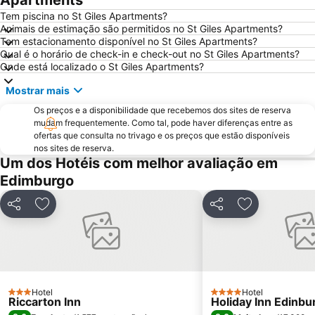
Apartments
The Witchery by the Castle
Edinburgh Park
Tem piscina no St Giles Apartments?
Animais de estimação são permitidos no St Giles Apartments?
Scott Monument
Marchmont
Tem estacionamento disponível no St Giles Apartments?
Qual é o horário de check-in e check-out no St Giles Apartments?
Stockbridge
Cowgate
Onde está localizado o St Giles Apartments?
Greyfriars Kirk
Holyrood Park
Mostrar mais
Braid Hills
Portobello
Os preços e a disponibilidade que recebemos dos sites de reserva
Edinburgh Zoo
Edinburgh Dungeon
mudam frequentemente. Como tal, pode haver diferenças entre as
ofertas que consulta no trivago e os preços que estão disponíveis
University of Edinburgh
Edinburgh Marathon Festival
nos sites de reserva.
Rose Street
EICC
Um dos Hotéis com melhor avaliação em
Edimburgo
Royal Terrace Gardens
Dean Village
Royal Botanic Garden Edinburgh
Morningside
Partilhar
Adicionar aos favoritos
Partilhar
Adicionar aos
Ocean Terminal
Davidson's Mains
Currie
Hotel
Hotel
3 Estrelas
4 Estrelas
Riccarton Inn
Holiday Inn Edinbu