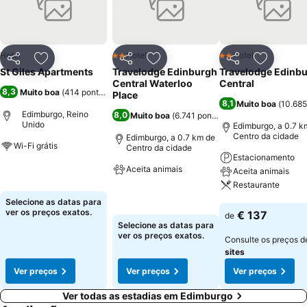
possuem aquecimento central e berço disponível. Outros serviços
disponibilizados são uma sala de bagagem, fax e máquina de
fotocopiar, chá e café gratuitos, tábua e ferro de engomar, Internet
sem fios, televisão e leitores de VHS e DVD e máquina de lavar
Hotel
Hotel
Hotel
2 Estrelas
2 Estrelas
Partilhar
Adicionar aos favoritos
Partilhar
Adicionar aos favoritos
Partilhar
Adicionar
roupa.
St Giles Apartments
Travelodge Edinburgh
Travelodge Edinb
Central Waterloo
Central
8,3
Muito boa
(
414 pontuações
)
Place
8,1
Muito boa
(
10.685
Edimburgo, Reino
8,0
Muito boa
(
6.741 pontuações
)
Unido
Edimburgo, a 0.7 k
Centro da cidade
Edimburgo, a 0.7 km de
Wi-Fi grátis
Centro da cidade
Estacionamento
Aceita animais
Ver preços
Aceita animais
Restaurante
Ver preços
Selecione as datas para
Ver preços
ver os preços exatos.
€ 137
de
Selecione as datas para
ver os preços exatos.
Consulte os preços 
sites
Ver preços
Ver preços
Ver preços
Ver todas as estadias em Edimburgo