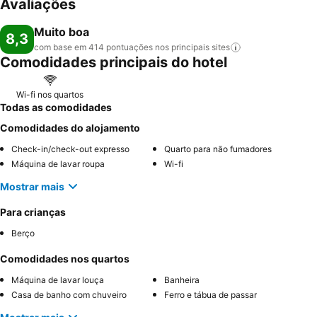
Avaliações
Muito boa
8,3
com base em 414 pontuações nos principais
sites
Comodidades principais do hotel
Wi-fi nos quartos
Todas as comodidades
Comodidades do alojamento
Check-in/check-out expresso
Quarto para não fumadores
Máquina de lavar roupa
Wi-fi
Mostrar mais
Para crianças
Berço
Comodidades nos quartos
Máquina de lavar louça
Banheira
Casa de banho com chuveiro
Ferro e tábua de passar