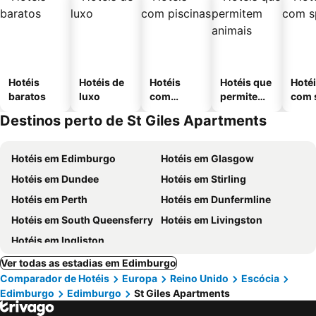
Hotéis
Hotéis de
Hotéis
Hotéis que
Hoté
baratos
luxo
com
permitem
com 
piscinas
animais
Destinos perto de St Giles Apartments
Hotéis em Edimburgo
Hotéis em Glasgow
Hotéis em Dundee
Hotéis em Stirling
Hotéis em Perth
Hotéis em Dunfermline
Hotéis em South Queensferry
Hotéis em Livingston
Hotéis em Ingliston
Ver todas as estadias em Edimburgo
Comparador de Hotéis
Europa
Reino Unido
Escócia
Edimburgo
Edimburgo
St Giles Apartments