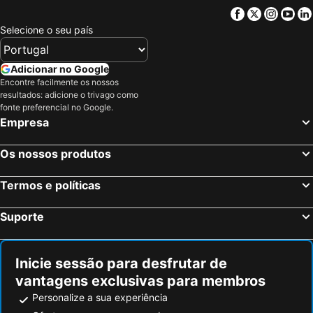
Facebook
Twitter
Insta
Yo
Selecione o seu país
Adicionar no Google
Encontre facilmente os nossos
resultados: adicione o trivago como
fonte preferencial no Google.
Empresa
Os nossos produtos
Termos e políticas
Suporte
Inicie sessão para desfrutar de
vantagens exclusivas para membros
Personalize a sua experiência