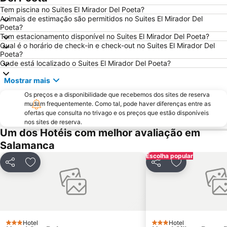
Universidad
La Vega
Tem piscina no Suites El Mirador Del Poeta?
Animais de estimação são permitidos no Suites El Mirador Del
Chinchibarra
Blanco
Poeta?
Tem estacionamento disponível no Suites El Mirador Del Poeta?
Helmántico Stadium
Salamanca Airport
Qual é o horário de check-in e check-out no Suites El Mirador Del
Rúa Mayor
Ieronimus
Poeta?
Onde está localizado o Suites El Mirador Del Poeta?
Colegio Mayor Arzobispo Fonseca o de los Irlandeses de Salamanca
Carmelitas - Oeste
Mostrar mais
Salesas
Pizarrales
Os preços e a disponibilidade que recebemos dos sites de reserva
San José
Montalvo
mudam frequentemente. Como tal, pode haver diferenças entre as
ofertas que consulta no trivago e os preços que estão disponíveis
nos sites de reserva.
Um dos Hotéis com melhor avaliação em
Salamanca
Escolha popular
Partilhar
Adicionar aos favoritos
Partilhar
Adicionar aos
Hotel
Hotel
3 Estrelas
3 Estrelas