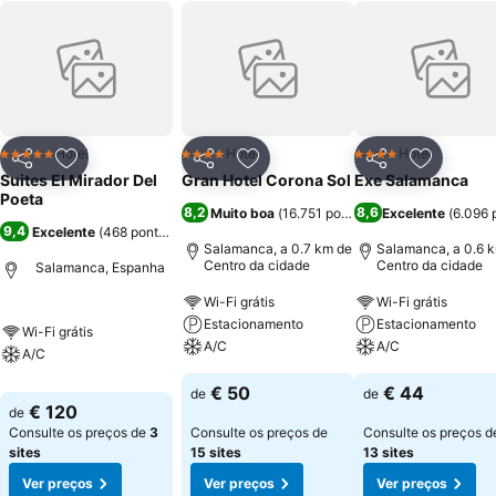
Hotel
Hotel
Hotel
5 Estrelas
4 Estrelas
4 Estrelas
Partilhar
Adicionar aos favoritos
Partilhar
Adicionar aos favoritos
Partilhar
Adicionar
Suites El Mirador Del
Gran Hotel Corona Sol
Exe Salamanca
Poeta
8,2
8,6
Muito boa
(
16.751 pontuações
Excelente
)
(
6.096 
9,4
Excelente
(
468 pontuações
)
Salamanca, a 0.7 km de
Salamanca, a 0.6 
Centro da cidade
Centro da cidade
Salamanca, Espanha
Wi-Fi grátis
Wi-Fi grátis
Estacionamento
Estacionamento
Wi-Fi grátis
A/C
A/C
A/C
€ 50
€ 44
de
de
€ 120
de
Consulte os preços de
3
Consulte os preços de
Consulte os preços d
sites
15 sites
13 sites
Ver preços
Ver preços
Ver preços