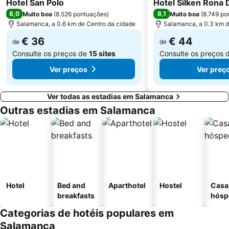
Hotel San Polo
Hotel Silken Rona 
8,0
8,1
Muito boa
(
8.526 pontuações
)
Muito boa
(
8.749 po
Salamanca, a 0.6 km de Centro da cidade
Salamanca, a 0.3 km d
€ 36
€ 44
de
de
Consulte os preços de
15 sites
Consulte os preços 
Ver preços
Ver preç
Ver todas as estadias em Salamanca
Outras estadias em Salamanca
Hotel
Bed and
Aparthotel
Hostel
Casa
breakfasts
hósp
Categorias de hotéis populares em
Salamanca