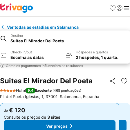
Favoritos
Iniciar
Me
Ver todas as estadias em Salamanca
Destino
Suites El Mirador Del Poeta
Check-in/out
Hóspedes e quartos
Escolha as datas
2 hóspedes, 1 quarto.
Como os pagamentos influenciam os resultados
Suites El Mirador Del Poeta
Partilhar
Ad
Hotel
9,4
Excelente
(
468 pontuações
)
5 Estrelas
Pl. del Poeta Iglesias, 1, 37001, Salamanca, Espanha
€ 120
€ 120
de
de
Consulte os preços de
3 sites
Consulte os preços de
3 sites
Ver preços
Ver preços