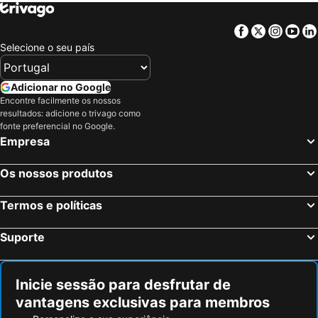
Facebook
Twitter
Insta
Yo
Selecione o seu país
Adicionar no Google
Encontre facilmente os nossos
resultados: adicione o trivago como
fonte preferencial no Google.
Empresa
Os nossos produtos
Termos e políticas
Suporte
Inicie sessão para desfrutar de
vantagens exclusivas para membros