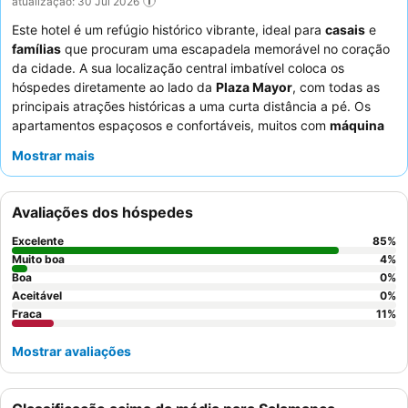
atualização: 30 Jul 2026
Este hotel é um refúgio histórico vibrante, ideal para
casais
e
famílias
que procuram uma escapadela memorável no coração
da cidade. A sua localização central imbatível coloca os
hóspedes diretamente ao lado da
Plaza Mayor
, com todas as
principais atrações históricas a uma curta distância a pé. Os
apartamentos espaçosos e confortáveis, muitos com
máquina
de lavar roupa
, são uma comodidade essencial para estadias
Mostrar mais
mais longas. Os hóspedes elogiam consistentemente os
funcionários simpáticos e atenciosos, que estão sempre
dispostos a fornecer recomendações locais. Para uma
Avaliações dos hóspedes
experiência verdadeiramente especial, considere reservar um
apartamento com
vista direta para a Plaza Mayor
para
Excelente
85
%
desfrutar da magnífica paisagem.
Muito boa
4
%
Boa
0
%
Aceitável
0
%
Fraca
11
%
Mostrar avaliações