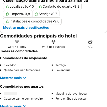
Classificação acima da média para Salamanca
Localização
•
10
Conforto do quarto
•
9,9
Limpeza
•
9,8
Serviço
•
9,7
Instalações e comodidades
•
9,6
Mostrar mais classificações
Comodidades principais do hotel
Wi-fi no lobby
Wi-fi nos quartos
A/C
Todas as comodidades
Comodidades do alojamento
Elevador
Terraço
Quarto para não fumadores
Lavandaria
Mostrar mais
Comodidades nos quartos
Máquina de lavar louça
Casa de banho com chuveiro
Ferro e tábua de passar
Mostrar mais