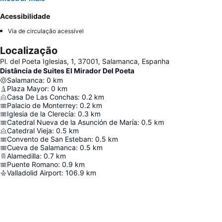
Acessibilidade
Via de circulação acessível
Localização
Pl. del Poeta Iglesias, 1, 37001, Salamanca, Espanha
Distância de Suites El Mirador Del Poeta
Salamanca
:
0
km
Plaza Mayor
:
0
km
Casa De Las Conchas
:
0.2
km
Palacio de Monterrey
:
0.2
km
Iglesia de la Clerecía
:
0.3
km
Catedral Nueva de la Asunción de María
:
0.5
km
Catedral Vieja
:
0.5
km
Convento de San Esteban
:
0.5
km
Cueva de Salamanca
:
0.5
km
Alamedilla
:
0.7
km
Puente Romano
:
0.9
km
Valladolid Airport
:
106.9
km