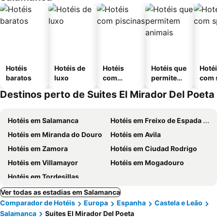
Hotéis
Hotéis de
Hotéis
Hotéis que
Hoté
baratos
luxo
com
permitem
com 
piscinas
animais
Destinos perto de Suites El Mirador Del Poeta
Hotéis em Salamanca
Hotéis em Freixo de Espada à Cinta
Hotéis em Miranda do Douro
Hotéis em Avila
Hotéis em Zamora
Hotéis em Ciudad Rodrigo
Hotéis em Villamayor
Hotéis em Mogadouro
Hotéis em Tordesillas
Ver todas as estadias em Salamanca
Comparador de Hotéis
Europa
Espanha
Castela e Leão
Salamanca
Suites El Mirador Del Poeta