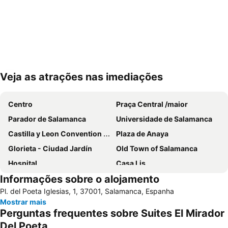
Veja as atrações nas imediações
Ampliar mapa
Centro
Praça Central /maior
Parador de Salamanca
Universidade de Salamanca
Castilla y Leon Convention Center
Plaza de Anaya
Glorieta - Ciudad Jardín
Old Town of Salamanca
Hospital
Casa Lis
Informações sobre o alojamento
Puente Romano
Barrio del Carmen
Pl. del Poeta Iglesias, 1, 37001, Salamanca, Espanha
Tejares
Virgen de la Vega
Mostrar mais
Universidad Pontificia de Salamanca
Parque de San Francisco
Perguntas frequentes sobre Suites El Mirador
Igreja e convento de San Esteban
Catedral Velha de Salamanca
Del Poeta