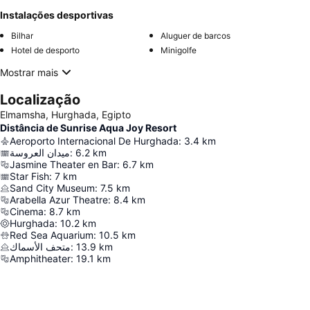
Instalações desportivas
Bilhar
Aluguer de barcos
Hotel de desporto
Minigolfe
Mostrar mais
Localização
Elmamsha, Hurghada, Egipto
Distância de Sunrise Aqua Joy Resort
Aeroporto Internacional De Hurghada
:
3.4
km
ميدان العروسة
:
6.2
km
Jasmine Theater en Bar
:
6.7
km
Star Fish
:
7
km
Sand City Museum
:
7.5
km
Arabella Azur Theatre
:
8.4
km
Cinema
:
8.7
km
Hurghada
:
10.2
km
Red Sea Aquarium
:
10.5
km
متحف الأسماك
:
13.9
km
Amphitheater
:
19.1
km