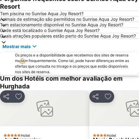
Resort
Tem piscina no Sunrise Aqua Joy Resort?
Animais de estimação são permitidos no Sunrise Aqua Joy Resort?
Tem estacionamento disponível no Sunrise Aqua Joy Resort?
Onde está localizado o Sunrise Aqua Joy Resort?
Quais atrações populares estão perto do Sunrise Aqua Joy Resort?
Mostrar mais
Os preços e a disponibilidade que recebemos dos sites de reserva
mudam frequentemente. Como tal, pode haver diferenças entre as
ofertas que consulta no trivago e os preços que estão disponíveis
nos sites de reserva.
Um dos Hotéis com melhor avaliação em
Hurghada
Partilhar
Adicionar aos favoritos
Partilhar
Adicionar aos
Hotel
Hotel
5 Estrelas
4 Estrelas