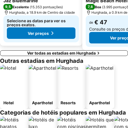
Jaz Bluemarine
Magic Beach Hote
9,5
7,8
Excelente
(
15.353 pontuações
)
Boa
(
3.995 pontuaç
Hurghada, a 18.9 km de Centro da cidade
Hurghada, a 0.9 km de
Selecione as datas para ver os
€ 47
de
preços exatos.
Consulte os preços 
Ver preços
Ver preç
Ver todas as estadias em Hurghada
Outras estadias em Hurghada
Hotel
Aparthotel
Resorts
Aparthotel
Categorias de hotéis populares em Hurghada