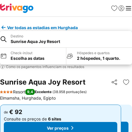
Favoritos
Iniciar
Me
Ver todas as estadias em Hurghada
Destino
Sunrise Aqua Joy Resort
Check-in/out
Hóspedes e quartos
Escolha as datas
2 hóspedes, 1 quarto.
Como os pagamentos influenciam os resultados
Sunrise Aqua Joy Resort
Partilhar
Ad
Resort
9,4
Excelente
(
38.958 pontuações
)
4 Estrelas
Elmamsha, Hurghada, Egipto
€ 92
€ 92
de
de
Consulte os preços de
6 sites
Consulte os preços de
6 sites
Ver preços
Ver preços