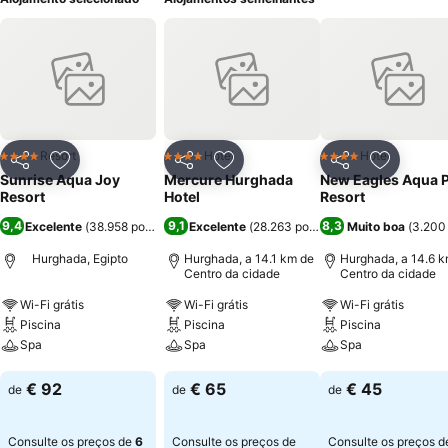
Resort
Hotel
Hotel
4 Estrelas
4 Estrelas
4 Estrelas
Partilhar
Adicionar aos favoritos
Partilhar
Adicionar aos favoritos
Partilhar
Adicionar
Sunrise Aqua Joy
Mercure Hurghada
New Eagles Aqua 
Resort
Hotel
Resort
9,4
9,1
8,3
Excelente
(
38.958 pontuações
Excelente
)
(
28.263 pontuações
Muito boa
)
(
3.200
Hurghada, Egipto
Hurghada, a 14.1 km de
Hurghada, a 14.6 k
Centro da cidade
Centro da cidade
Wi-Fi grátis
Wi-Fi grátis
Wi-Fi grátis
Piscina
Piscina
Piscina
Spa
Spa
Spa
Ver preços
Ver preços
Ver preços
€ 92
€ 65
€ 45
de
de
de
Consulte os preços de
6
Consulte os preços de
Consulte os preços 