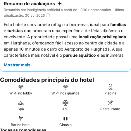
Resumo de avaliações
Resumido por inteligência artificial a partir de 1.000+ comentários · Última
atualização: 30 Jul 2026
Este hotel é um vibrante refúgio à beira-mar, ideal para
famílias
e
turistas
que procuram uma experiência de férias dinâmica e
envolvente. A propriedade possui uma
localização privilegiada
em Hurghada, oferecendo fácil acesso ao centro da cidade e a
apenas 10 minutos de carro do Aeroporto de Hurghada. A sua
característica mais notável é o
parque aquático
e as inúmeras
piscinas, que proporcionam diversão sem fim para todas as
Mostrar mais
idades. Os hóspedes elogiam consistentemente a
hospitalidade excecional
dos funcionários e a
oferta culinária
Comodidades principais do hotel
diversificada e de alta qualidade
nos seus restaurantes buffet e
à la carte. Para uma estadia verdadeiramente relaxante,
considere pedir um quarto virado para o jardim para um
Wi-fi no lobby
Wi-fi nos quartos
Piscina
ambiente mais tranquilo.
Spa
A/C
Restaurante
Bar no hotel
Ginásio
Todas as comodidades