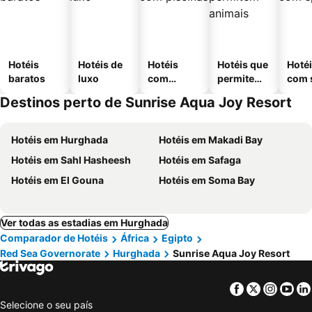
Hotéis
Hotéis de
Hotéis
Hotéis que
Hoté
baratos
luxo
com
permitem
com 
piscinas
animais
Destinos perto de Sunrise Aqua Joy Resort
Hotéis em Hurghada
Hotéis em Makadi Bay
Hotéis em Sahl Hasheesh
Hotéis em Safaga
Hotéis em El Gouna
Hotéis em Soma Bay
Ver todas as estadias em Hurghada
Comparador de Hotéis
África
Egipto
Red Sea Governorate
Hurghada
Sunrise Aqua Joy Resort
Facebook
Twitter
Insta
Yo
Selecione o seu país