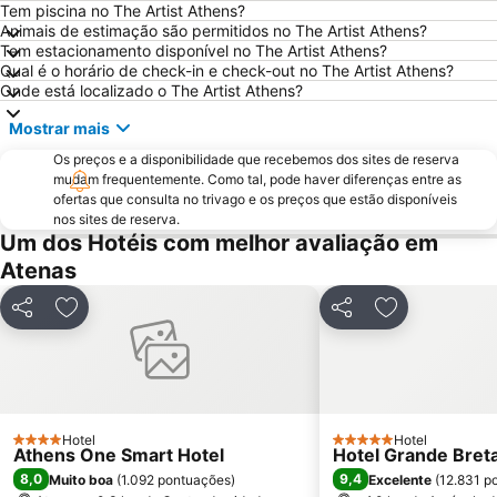
Praia Astir
Odeon de Herodes Ático
Tem piscina no The Artist Athens?
Animais de estimação são permitidos no The Artist Athens?
Areios Pagos
Templo de Zeus Olímpico
Tem estacionamento disponível no The Artist Athens?
Qual é o horário de check-in e check-out no The Artist Athens?
Omonia
Avlaki
Onde está localizado o The Artist Athens?
Templo de Poseidon
Eretria
Mostrar mais
OAKA Olympic Stadium
Rafina Port
Os preços e a disponibilidade que recebemos dos sites de reserva
Passeio por Atenas
Museu da Acrópole
mudam frequentemente. Como tal, pode haver diferenças entre as
ofertas que consulta no trivago e os preços que estão disponíveis
Pedion Areos
Neo Iraklio Attikis
nos sites de reserva.
Peiraiki
Thissio
Um dos Hotéis com melhor avaliação em
Atenas
Temple of Rome and Augustus
Square of Kolonaki
Egaleo
Agia Paraskevi
Partilhar
Adicionar aos favoritos
Partilhar
Adicionar aos
Metropolitan EXPO
Makronisos
Lefkandi
Aeolou street
Ermou
Parousies
Esrever On
Exarchion square
Hotel
Hotel
4 Estrelas
5 Estrelas
Athens One Smart Hotel
Hotel Grande Breta
Platia Mitropoleos
Athens University
8,0
9,4
Muito boa
(
1.092 pontuações
)
Excelente
(
12.831 p
Merlin de Douai Mansion The Embassy of France
Museu Nacional de Arqueologia