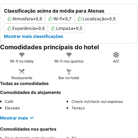
Classificação acima da média para Atenas
Atmosfera
•
9,8
Wi-fi
•
9,7
Localização
•
9,6
Experiência
•
9,6
Limpeza
•
9,5
Mostrar mais classificações
Comodidades principais do hotel
Wi-fi no lobby
Wi-fi nos quartos
A/C
Restaurante
Bar no hotel
Todas as comodidades
Comodidades do alojamento
Café
Check-in/check-out expresso
Elevador
Terraço
Mostrar mais
Comodidades nos quartos