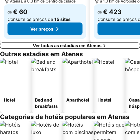
Atenas, a 0.3 km de Centro da cidade
a 1.0 km de Acrópole 
€ 60
€ 423
de
de
Consulte os preços de
15 sites
Consulte os preços 
Ver preços
Ver todas as estadias em Atenas
Outras estadias em Atenas
Hotel
Bed and
Aparthotel
Hostel
Casa
breakfasts
hósp
Categorias de hotéis populares em Atenas