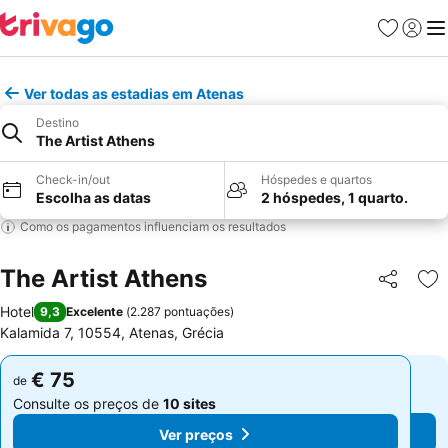
Favoritos
Iniciar
Me
Ver todas as estadias em Atenas
Destino
The Artist Athens
Check-in/out
Hóspedes e quartos
Escolha as datas
2 hóspedes, 1 quarto.
Como os pagamentos influenciam os resultados
The Artist Athens
Partilhar
Ad
Hotel
9,3
Excelente
(
2.287 pontuações
)
Kalamida 7, 10554, Atenas, Grécia
€ 75
€ 75
de
de
Consulte os preços de
10 sites
Consulte os preços de
10 sites
Ver preços
Ver preços