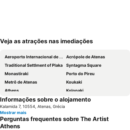
Veja as atrações nas imediações
Ampliar mapa
Aeroporto Internacional de Atenas
Acrópole de Atenas
Traditional Settlment of Plaka
Syntagma Square
Monastiraki
Porto do Pireu
Metrô de Atenas
Koukaki
Athens
Kolonaki
Informações sobre o alojamento
Parthenon
Lavrio Port
Kalamida 7, 10554, Atenas, Grécia
Psirri
Kallithea
Mostrar mais
Megaron - Athens International Conference Centre
Christmas at Syntagma Square
Perguntas frequentes sobre The Artist
War Museum
Vouliagmeni Beach
Athens