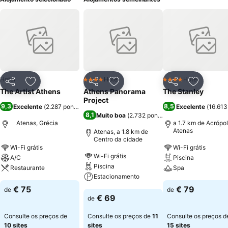
Hotel
Hotel
Hotel
4 Estrelas
4 Estrelas
Partilhar
Adicionar aos favoritos
Partilhar
Adicionar aos favoritos
Partilhar
Adicionar
The Artist Athens
Athens Panorama
The Stanley
Project
9,3
8,5
Excelente
(
2.287 pontuações
)
Excelente
(
16.613
8,1
Muito boa
(
2.732 pontuações
)
Atenas, Grécia
a 1.7 km de Acrópo
Atenas
Atenas, a 1.8 km de
Centro da cidade
Wi-Fi grátis
Wi-Fi grátis
Wi-Fi grátis
A/C
Piscina
Piscina
Restaurante
Spa
Estacionamento
€ 75
€ 79
de
de
€ 69
de
Consulte os preços de
Consulte os preços de
11
Consulte os preços d
10 sites
sites
15 sites