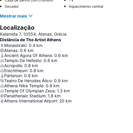
Casa de banho com chuveiro
TV
Secador
Aquecimento central
Mostrar mais
Localização
Kalamida 7, 10554, Atenas, Grécia
Distância de The Artist Athens
Monastiraki
:
0.4
km
Atenas
:
0.6
km
Ancient Agora Of Athens
:
0.6
km
Templo De Hefesto
:
0.6
km
Acropolis
:
0.8
km
Erechtheum
:
0.8
km
Pártenon
:
0.9
km
Teatro De Herodes Ático
:
0.9
km
Athena Nike Temple
:
0.9
km
Temple Of Olympian Zeus
:
1.3
km
Panathenaic Stadium
:
1.8
km
Athens International Airport
:
20
km