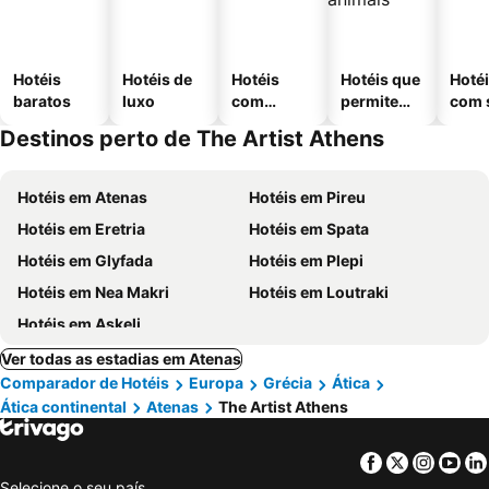
Hotéis
Hotéis de
Hotéis
Hotéis que
Hoté
baratos
luxo
com
permitem
com 
piscinas
animais
Destinos perto de The Artist Athens
Hotéis em Atenas
Hotéis em Pireu
Hotéis em Eretria
Hotéis em Spata
Hotéis em Glyfada
Hotéis em Plepi
Hotéis em Nea Makri
Hotéis em Loutraki
Hotéis em Askeli
Ver todas as estadias em Atenas
Comparador de Hotéis
Europa
Grécia
Ática
Ática continental
Atenas
The Artist Athens
Facebook
Twitter
Insta
Yo
Selecione o seu país