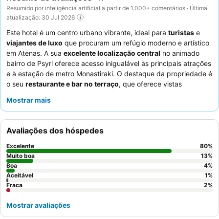
Resumido por inteligência artificial a partir de 1.000+ comentários · Última
atualização: 30 Jul 2026
Este hotel é um centro urbano vibrante, ideal para
turistas
e
viajantes de luxo
que procuram um refúgio moderno e artístico
em Atenas. A sua
excelente localização central
no animado
bairro de Psyri oferece acesso inigualável às principais atrações
e à estação de metro Monastiraki. O destaque da propriedade é
o seu
restaurante e bar no terraço
, que oferece vistas
deslumbrantes e refeições excecionais. Os hóspedes elogiam
Mostrar mais
consistentemente os
funcionários simpáticos e prestativos
e o
pequeno-almoço farto e fresco com opções preparadas na
hora. Para uma experiência única, considere participar numa
Avaliações dos hóspedes
das
aulas de culinária
altamente recomendadas do hotel.
Excelente
80
%
Muito boa
13
%
Boa
4
%
Aceitável
1
%
Fraca
2
%
Mostrar avaliações