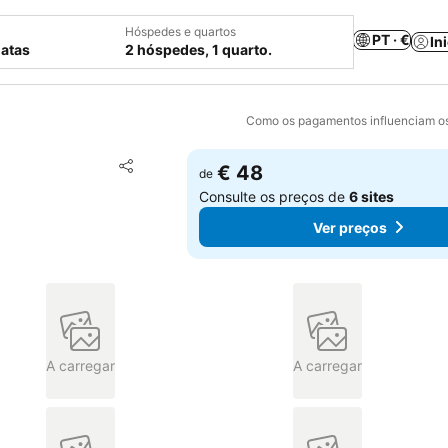
Hóspedes e quartos
PT · €
In
datas
2 hóspedes, 1 quarto.
Como os pagamentos influenciam os
Adicionar aos favoritos
€ 48
de
Partilhar
Consulte os preços de
6 sites
Ver preços
A carregar
A carregar