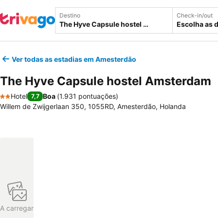
Destino
Check-in/out
Escolha as 
Ver todas as estadias em Amesterdão
The Hyve Capsule hostel Amsterdam
Hotel
Boa
(
1.931 pontuações
)
7,7
2 Estrelas
Willem de Zwijgerlaan 350, 1055RD, Amesterdão, Holanda
A carregar