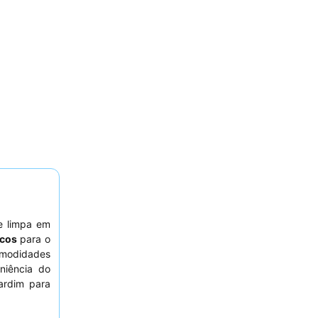
e limpa em
icos
para o
omodidades
niência do
ardim para