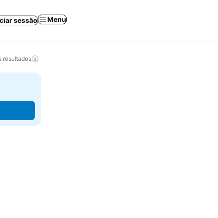
Menu
iciar sessão
 resultados