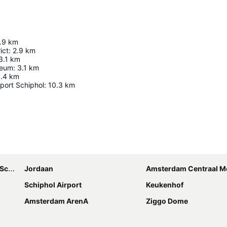
.9
km
ict
:
2.9
km
3.1
km
seum
:
3.1
km
.4
km
port Schiphol
:
10.3
km
Ampliar mapa
hol
Jordaan
Amsterdam Centraal Metro
Schiphol Airport
Keukenhof
Amsterdam ArenA
Ziggo Dome