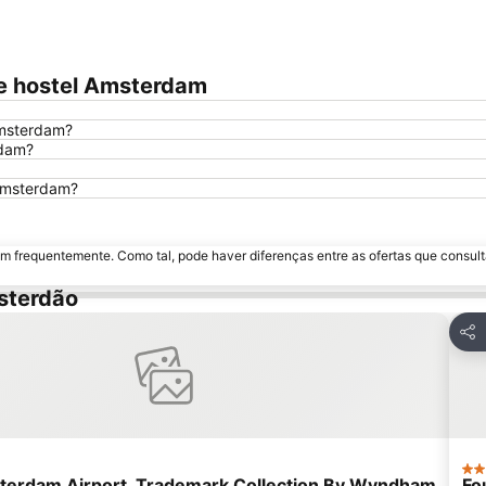
e hostel Amsterdam
Amsterdam?
rdam?
 Amsterdam?
m frequentemente. Como tal, pode haver diferenças entre as ofertas que consult
sterdão
 aos favoritos
Part
4 E
erdam Airport, Trademark Collection By Wyndham
Fo