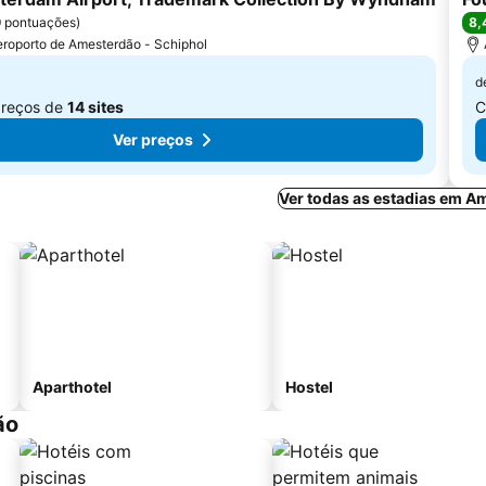
8,
 pontuações
)
eroporto de Amesterdão - Schiphol
d
preços de
14 sites
C
Ver preços
Ver todas as estadias em A
Aparthotel
Hostel
ão