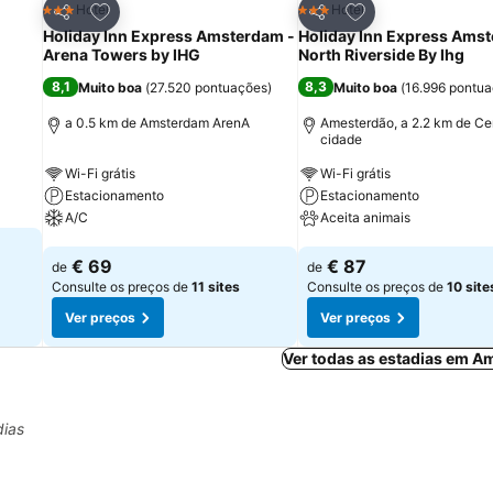
itos
Adicionar aos favoritos
Adicionar aos fav
Hotel
Hotel
3 Estrelas
3 Estrelas
Partilhar
Partilhar
Holiday Inn Express Amsterdam -
Holiday Inn Express Ams
Arena Towers by IHG
North Riverside By Ihg
8,1
8,3
Muito boa
(
27.520 pontuações
)
Muito boa
(
16.996 pontu
a 0.5 km de Amsterdam ArenA
Amesterdão, a 2.2 km de Ce
cidade
Wi-Fi grátis
Wi-Fi grátis
Estacionamento
Estacionamento
A/C
Aceita animais
Ver preços
Ver preços
€ 69
€ 87
de
de
Consulte os preços de
11 sites
Consulte os preços de
10 site
Ver preços
Ver preços
Ver todas as estadias em A
dias