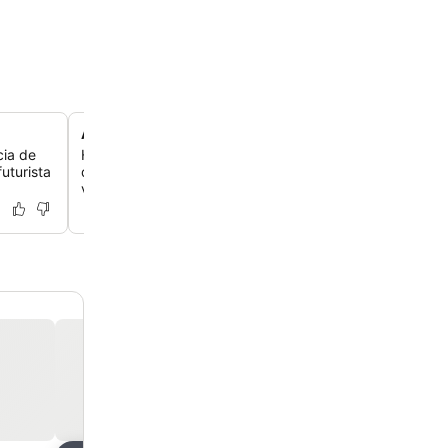
Acesso ao bairro Bos en Lommer
cia de
Hospede-se em uma área residencial vibrante a apenas
uturista
de Amsterdam Centraal via ônibus 21, localizada perto
vegetação do Westerpark.