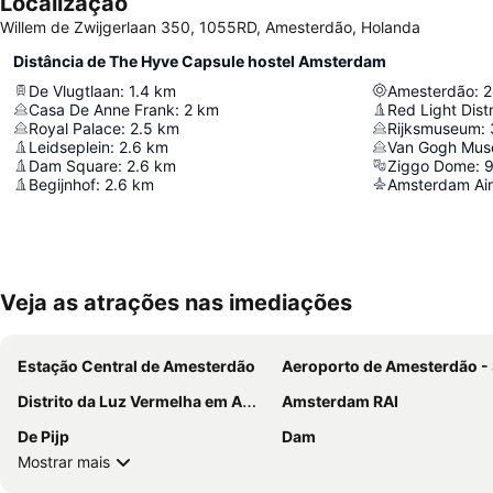
Localização
Willem de Zwijgerlaan 350, 1055RD, Amesterdão, Holanda
Distância de The Hyve Capsule hostel Amsterdam
De Vlugtlaan
:
1.4
km
Amesterdão
:
2
Casa De Anne Frank
:
2
km
Red Light Distr
Royal Palace
:
2.5
km
Rijksmuseum
:
Leidseplein
:
2.6
km
Van Gogh Mu
Dam Square
:
2.6
km
Ziggo Dome
:
9
Begijnhof
:
2.6
km
Amsterdam Air
Veja as atrações nas imediações
Estação Central de Amesterdão
Aeroporto de Amesterdão - Schip
Distrito da Luz Vermelha em Amesterdão
Amsterdam RAI
De Pijp
Dam
Mostrar mais