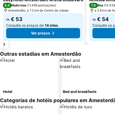
8,0
7,8
Muito boa
(
11.458 pontuações
)
Boa
(
10.039
Amesterdão, a 7.2 km de Centro da cidade
a 3.8 km de A
€ 53
€ 54
de
de
Consulte os preços de
14 sites
Consulte os 
Ver preços
Outras estadias em Amesterdão
Hotel
Bed and breakfasts
Categorias de hotéis populares em Amesterd