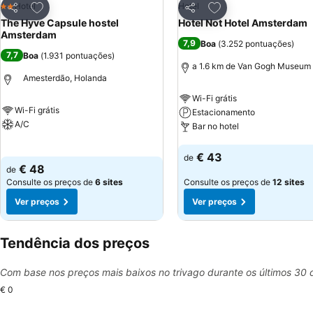
Adicionar aos favoritos
Adicionar aos favor
Hotel
Hotel
2 Estrelas
Partilhar
Partilhar
The Hyve Capsule hostel
Hotel Not Hotel Amsterdam
Amsterdam
7,9
Boa
(
3.252 pontuações
)
7,7
Boa
(
1.931 pontuações
)
a 1.6 km de Van Gogh Museum
Amesterdão, Holanda
Wi-Fi grátis
Wi-Fi grátis
Estacionamento
A/C
Bar no hotel
Ver preços
Ver preços
€ 43
de
€ 48
de
Consulte os preços de
6 sites
Consulte os preços de
12 sites
Ver preços
Ver preços
Tendência dos preços
Com base nos preços mais baixos no trivago durante os últimos 30 
€ 0