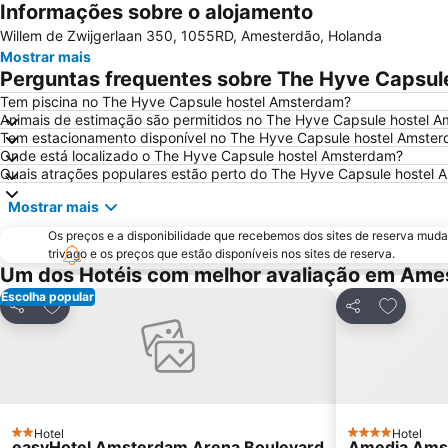
Informações sobre o alojamento
Willem de Zwijgerlaan 350, 1055RD, Amesterdão, Holanda
Mostrar mais
Perguntas frequentes sobre The Hyve Capsul
Tem piscina no The Hyve Capsule hostel Amsterdam?
Animais de estimação são permitidos no The Hyve Capsule hostel 
Tem estacionamento disponível no The Hyve Capsule hostel Amste
Onde está localizado o The Hyve Capsule hostel Amsterdam?
Quais atrações populares estão perto do The Hyve Capsule hostel
Mostrar mais
Os preços e a disponibilidade que recebemos dos sites de reserva muda
trivago e os preços que estão disponíveis nos sites de reserva.
Um dos Hotéis com melhor avaliação em Ame
Escolha popular
Adicionar aos favoritos
Adicionar
Partilhar
Partilhar
Hotel
Hotel
2 Estrelas
4 Estrelas
easyHotel Amsterdam Arena Boulevard
Amedia Amst