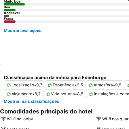
Muito boa
Boa
Aceitável
Fraca
Mostrar avaliações
Classificação acima da média para Edimburgo
Localização
•
9,7
Experiência
•
9,5
Atmosfera
•
9,5
Alojamento
•
8,7
Vida noturna
•
8,5
Instalações e com
Mostrar mais classificações
Comodidades principais do hotel
Wi-fi no lobby
Wi-fi nos quar