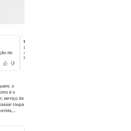
Degustações de whisky e vinho selecionadas
e
Delicie-se com degustações de whisky personalizadas
eção de
seleção de vinhos finos no pub do local, uma homenagem
bancária do edifício.
quare, o
ximo é o
, serviço de
 passar roupa
orrida,