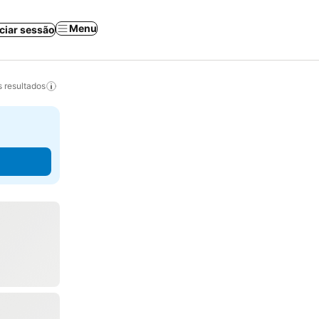
Menu
iciar sessão
 resultados