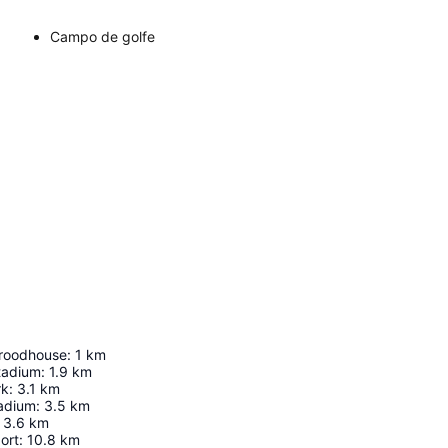
Campo de golfe
yroodhouse
:
1
km
tadium
:
1.9
km
rk
:
3.1
km
tadium
:
3.5
km
3.6
km
ort
:
10.8
km