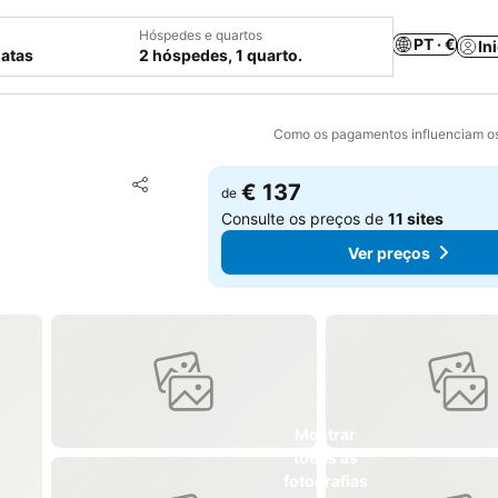
Hóspedes e quartos
PT · €
In
datas
2 hóspedes, 1 quarto.
Como os pagamentos influenciam os
Adicionar aos favoritos
€ 137
de
Partilhar
Consulte os preços de
11 sites
Ver preços