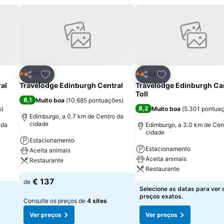
itos
Adicionar aos favoritos
Adicionar aos fav
Hotel
Hotel
2 Estrelas
2 Estrelas
Partilhar
Partilhar
al
Travelodge Edinburgh Central
Travelodge Edinburgh C
Toll
8,1
Muito boa
(
10.685 pontuações
)
8,2
s
)
Muito boa
(
5.301 pontua
Edimburgo, a 0.7 km de Centro da
cidade
 da
Edimburgo, a 3.0 km de Cen
cidade
Estacionamento
Estacionamento
Aceita animais
Aceita animais
Restaurante
Restaurante
€ 137
de
Selecione as datas para ver 
preços exatos.
Consulte os preços de
4 sites
Ver preços
Ver preços