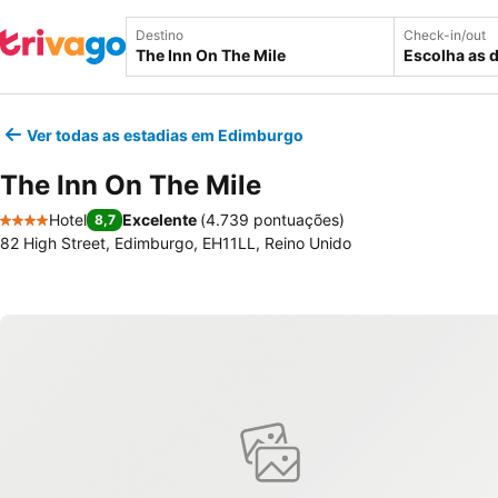
Destino
Check-in/out
Escolha as 
Ver todas as estadias em Edimburgo
The Inn On The Mile
Hotel
Excelente
(
4.739 pontuações
)
8,7
4 Estrelas
82 High Street, Edimburgo, EH11LL, Reino Unido