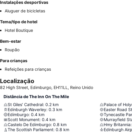
Instalações desportivas
Aluguer de bicicletas
Tema/tipo de hotel
Hotel Boutique
Bem-estar
Roupão
Para crianças
Refeições para crianças
Localização
82 High Street, Edimburgo, EH11LL, Reino Unido
Distância de The Inn On The Mile
St Giles' Cathedral
:
0.2
km
Palace of Hol
Edinburgh Waverley
:
0.3
km
Easter Road S
Edimburgo
:
0.4
km
Tynecastle Pa
Scott Monument
:
0.4
km
Murrayfield S
Castelo De Edimburgo
:
0.8
km
Hmy Britannia
:
The Scottish Parliament
:
0.8
km
Edinburgh Airp