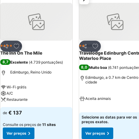
Adicionar aos favoritos
Adicionar aos favor
Hotel
Hotel
4 Estrelas
2 Estrelas
Partilhar
Partilhar
The Inn On The Mile
Travelodge Edinburgh Centr
Waterloo Place
8,7
Excelente
(
4.739 pontuações
)
8,0
Muito boa
(
6.741 pontuaçõe
Edimburgo, Reino Unido
Edimburgo, a 0.7 km de Centro
cidade
Wi-Fi grátis
A/C
Aceita animais
Restaurante
€ 137
de
Selecione as datas para ver os
preços exatos.
Consulte os preços de
11 sites
Ver preços
Ver preços