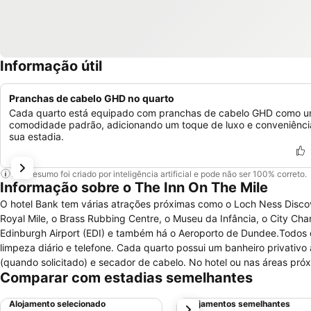
Informação útil
Pranchas de cabelo GHD no quarto
Cada quarto está equipado com pranchas de cabelo GHD como 
comodidade padrão, adicionando um toque de luxo e conveniênci
sua estadia.
Este resumo foi criado por inteligência artificial e pode não ser 100% correto.
Informação sobre o The Inn On The Mile
O hotel Bank tem várias atrações próximas como o Loch Ness Discov
Royal Mile, o Brass Rubbing Centre, o Museu da Infância, o City Ch
Edinburgh Airport (EDI) e também há o Aeroporto de Dundee.Todos os
limpeza diário e telefone. Cada quarto possui um banheiro privativo a
(quando solicitado) e secador de cabelo. No hotel ou nas áreas próx
Comparar com estadias semelhantes
squash, aeróbica, aluguel de bicicletas e golfe nas proximidades.
Alojamento selecionado
Alojamentos semelhantes
próximo