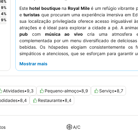
16
%
9
%
Este
hotel boutique
na
Royal Mile
é um refúgio vibrante 
4
%
e
turistas
que procuram uma experiência imersiva em Ed
9
%
sua localização privilegiada oferece acesso inigualável às
atrações e é ideal para explorar a cidade a pé. A anim
pub
com
música ao vivo
cria uma atmosfera en
complementada por um menu diversificado de deliciosas
bebidas. Os hóspedes elogiam consistentemente os fu
simpáticos e atenciosos, que se esforçam para garantir 
acolhedora. Para a melhor experiência, considere solicita
Mostrar mais
virado para o lado oposto da rua para um ambiente mais tr
Atividades
•
9,3
Pequeno-almoço
•
8,9
Serviço
•
8,7
odidades
•
8,4
Restaurante
•
8,4
tos
A/C