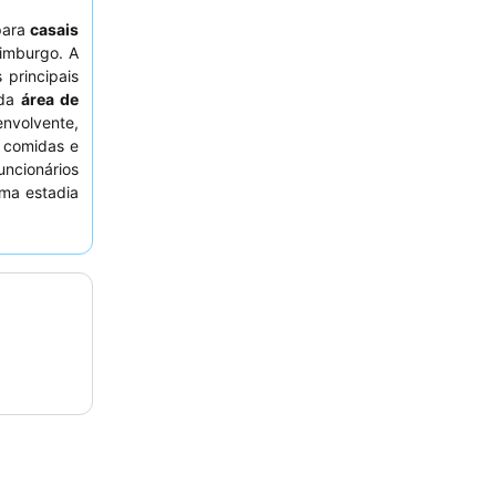
para
casais
imburgo. A
 principais
ada
área de
volvente,
 comidas e
ncionários
uma estadia
r um quarto
anquilo.