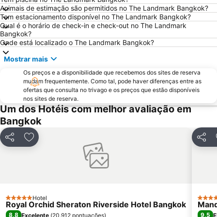
Animais de estimação são permitidos no The Landmark Bangkok?
Wat Arun
Chao Phraya River and Bangkok Waterways Cruise including Wat Arun
Tem estacionamento disponível no The Landmark Bangkok?
Qual é o horário de check-in e check-out no The Landmark
BTS Ratchathewi
BTS Ekkamai
Bangkok?
MRT Bang Rak Yai
BTS Phrom Phong
Onde está localizado o The Landmark Bangkok?
MRT Si Lom
MRT Thailand Cultural Centre
Mostrar mais
Ramkhamhaeng
WEDDING EXPO
Os preços e a disponibilidade que recebemos dos sites de reserva
mudam frequentemente. Como tal, pode haver diferenças entre as
THAILAND INTERNATIONAL MOTOR EXPO
BTS Ari
ofertas que consulta no trivago e os preços que estão disponíveis
Bangkok Port
BTS Bang Wa
nos sites de reserva.
Um dos Hotéis com melhor avaliação em
BTS Ratchadamri
Baiyoke Tower II
Bangkok
Siam Paragon
MOLDEX
FOOD FESTIVAL
Sugar Asia
Partilhar
Adicionar aos favoritos
Partil
CentralPlaza Rama 3
Monte Dourado Wat Saket
MRT Yaek Tiwanon
Hotel
5 Estrelas
5 Estr
Royal Orchid Sheraton Riverside Hotel Bangkok
Mand
8,8
9,5
Excelente
(
20.912 pontuações
)
E