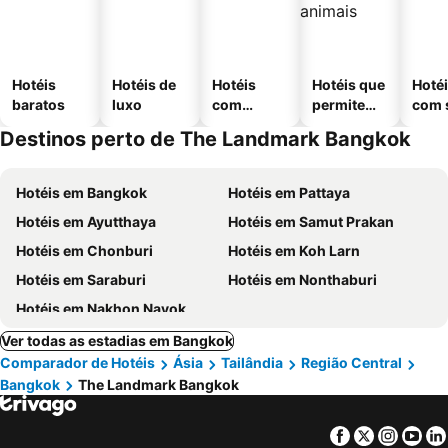
Hotéis
Hotéis de
Hotéis
Hotéis que
Hoté
baratos
luxo
com
permitem
com 
piscinas
animais
Destinos perto de The Landmark Bangkok
Hotéis em Bangkok
Hotéis em Pattaya
Hotéis em Ayutthaya
Hotéis em Samut Prakan
Hotéis em Chonburi
Hotéis em Koh Larn
Hotéis em Saraburi
Hotéis em Nonthaburi
Hotéis em Nakhon Nayok
Ver todas as estadias em Bangkok
Comparador de Hotéis
Ásia
Tailândia
Região Central
Bangkok
The Landmark Bangkok
Facebook
Twitter
Insta
Yo