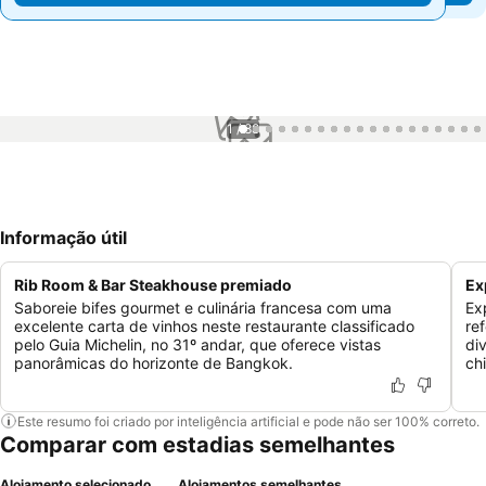
1 / 88
Informação útil
Rib Room & Bar Steakhouse premiado
Ex
Saboreie bifes gourmet e culinária francesa com uma
Ex
excelente carta de vinhos neste restaurante classificado
re
pelo Guia Michelin, no 31º andar, que oferece vistas
div
panorâmicas do horizonte de Bangkok.
ch
Este resumo foi criado por inteligência artificial e pode não ser 100% correto.
Comparar com estadias semelhantes
Alojamento selecionado
Alojamentos semelhantes