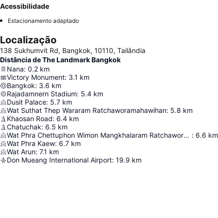
Acessibilidade
Estacionamento adaptado
Localização
138 Sukhumvit Rd, Bangkok, 10110, Tailândia
Distância de The Landmark Bangkok
Nana
:
0.2
km
Victory Monument
:
3.1
km
Bangkok
:
3.6
km
Rajadamnern Stadium
:
5.4
km
Dusit Palace
:
5.7
km
Wat Suthat Thep Wararam Ratchaworamahawihan
:
5.8
km
Khaosan Road
:
6.4
km
Chatuchak
:
6.5
km
Wat Phra Chettuphon Wimon Mangkhalaram Ratchaworamahawihan
:
6.6
km
Wat Phra Kaew
:
6.7
km
Wat Arun
:
7.1
km
Don Mueang International Airport
:
19.9
km