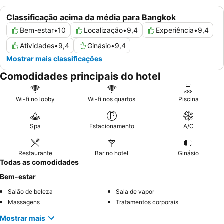
Classificação acima da média para Bangkok
Bem-estar
•
10
Localização
•
9,4
Experiência
•
9,4
Atividades
•
9,4
Ginásio
•
9,4
Mostrar mais classificações
Comodidades principais do hotel
Wi-fi no lobby
Wi-fi nos quartos
Piscina
Spa
Estacionamento
A/C
Restaurante
Bar no hotel
Ginásio
Todas as comodidades
Bem-estar
Salão de beleza
Sala de vapor
Massagens
Tratamentos corporais
Mostrar mais