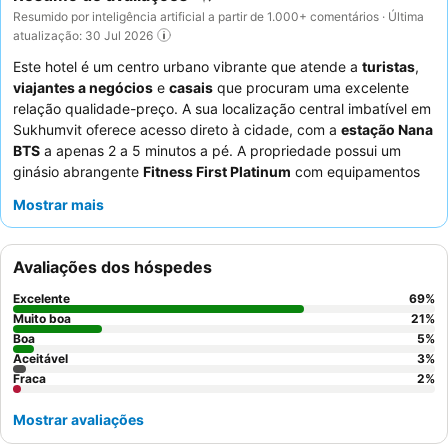
Resumido por inteligência artificial a partir de 1.000+ comentários · Última
atualização: 30 Jul 2026
Este hotel é um centro urbano vibrante que atende a
turistas
,
viajantes a negócios
e
casais
que procuram uma excelente
relação qualidade-preço. A sua localização central imbatível em
Sukhumvit oferece acesso direto à cidade, com a
estação Nana
BTS
a apenas 2 a 5 minutos a pé. A propriedade possui um
ginásio abrangente
Fitness First Platinum
com equipamentos
completos, ideal para manter as rotinas de treino. Os hóspedes
Mostrar mais
elogiam consistentemente os funcionários simpáticos e
profissionais, e o
buffet de pequeno-almoço de classe mundial
recebe grandes elogios pelas suas diversas ofertas. Para uma
Avaliações dos hóspedes
experiência aprimorada, considere um
quarto Executive Club
para acesso exclusivo ao lounge e privilégios.
Excelente
69
%
Muito boa
21
%
Boa
5
%
Aceitável
3
%
Fraca
2
%
Mostrar avaliações