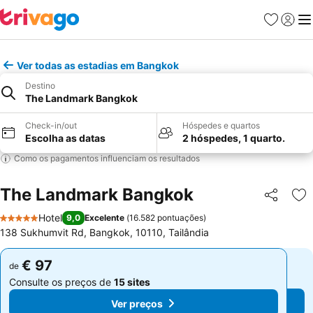
Favoritos
Iniciar
Me
Ver todas as estadias em Bangkok
Destino
The Landmark Bangkok
Check-in/out
Hóspedes e quartos
Escolha as datas
2 hóspedes, 1 quarto.
Como os pagamentos influenciam os resultados
The Landmark Bangkok
Partilhar
Ad
Hotel
9,0
Excelente
(
16.582 pontuações
)
5 Estrelas
138 Sukhumvit Rd, Bangkok, 10110, Tailândia
€ 97
€ 97
de
de
Consulte os preços de
15 sites
Consulte os preços de
15 sites
Ver preços
Ver preços