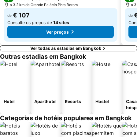
a 3.2 km de Grande Palácio Phra Borom
a 3
€ 107
de
de
Consulte os preços de
14 sites
Con
Ver preços
Ver todas as estadias em Bangkok
Outras estadias em Bangkok
Hotel
Aparthotel
Resorts
Hostel
Casa
hósp
Categorias de hotéis populares em Bangkok