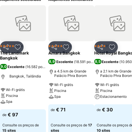
Hotel
Hotel
Hotel
5 Estrelas
5 Estrelas
4 Estrelas
Partilhar
Adicionar aos favoritos
Partilhar
Adicionar aos favoritos
Partilhar
Adicionar
The Landmark
Amara Bangkok
Hotel Royal Bangk
Bangkok
8,9
8,5
Excelente
(
18.591 pontuações
Excelente
)
(
10.950
9,0
Excelente
(
16.582 pontuações
)
a 4.5 km de Grande
a 2.1 km de Grande
Palácio Phra Borom
Palácio Phra Boro
Bangkok, Tailândia
Wi-Fi grátis
Wi-Fi grátis
Wi-Fi grátis
Piscina
Piscina
Piscina
Spa
Estacionamento
Spa
Ver preços
Ver preços
€ 71
€ 30
de
de
Ver preços
€ 97
de
Consulte os preços de
Consulte os preços de
17
Consulte os preços d
15 sites
sites
10 sites