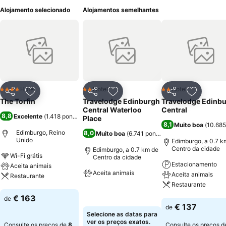
Alojamento selecionado
Alojamentos semelhantes
Hotel
Hotel
Hotel
4 Estrelas
2 Estrelas
2 Estrelas
Partilhar
Adicionar aos favoritos
Partilhar
Adicionar aos favoritos
Partilhar
Adicionar
The Torfin
Travelodge Edinburgh
Travelodge Edinb
Central Waterloo
Central
8,8
Excelente
(
1.418 pontuações
)
Place
8,1
Muito boa
(
10.685
Edimburgo, Reino
8,0
Muito boa
(
6.741 pontuações
)
Unido
Edimburgo, a 0.7 k
Centro da cidade
Edimburgo, a 0.7 km de
Wi-Fi grátis
Centro da cidade
Estacionamento
Aceita animais
Aceita animais
Aceita animais
Restaurante
Restaurante
Ver preços
Ver preços
€ 163
de
Ver preços
€ 137
de
Selecione as datas para
ver os preços exatos.
Consulte os preços de
8
Consulte os preços 