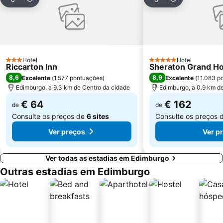
Partilhar
Adicionar aos favoritos
Partilhar
Adicionar aos
University of Edinburgh
Royal Terrace Gardens
Ocean Terminal
Gleneagles Golf Resort
Hotel
Hotel
3 Estrelas
5 Estrelas
Riccarton Inn
Sheraton Grand Ho
8,6
8,9
Excelente
(
1.577 pontuações
)
Excelente
(
11.083 p
Edimburgo, a 9.3 km de Centro da cidade
Edimburgo, a 0.9 km d
€ 64
€ 162
de
de
Consulte os preços de
6 sites
Consulte os preços 
Ver preços
Ver p
Ver todas as estadias em Edimburgo
Outras estadias em Edimburgo