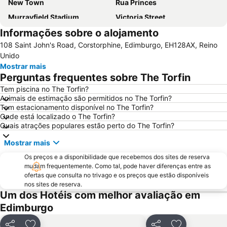
New Town
Rua Princes
Murrayfield Stadium
Victoria Street
Informações sobre o alojamento
Grassmarket
Galeria Nacional da Escócia
108 Saint John's Road, Corstorphine, Edimburgo, EH128AX, Reino
Museu Nacional da Escócia
Leith
Unido
City Art Centre
The Royal Mile Gallery
Mostrar mais
Perguntas frequentes sobre The Torfin
St James Quarter
Rosslyn Chapel
Tem piscina no The Torfin?
Edinburgh Park
The Witchery by the Castle
Animais de estimação são permitidos no The Torfin?
Stockbridge
Marchmont
Tem estacionamento disponível no The Torfin?
Onde está localizado o The Torfin?
Scott Monument
Edinburgh Zoo
Quais atrações populares estão perto do The Torfin?
Greyfriars Kirk
Cowgate
Mostrar mais
Braid Hills
Holyrood Park
Os preços e a disponibilidade que recebemos dos sites de reserva
Portobello
Davidson's Mains
mudam frequentemente. Como tal, pode haver diferenças entre as
ofertas que consulta no trivago e os preços que estão disponíveis
Dean Village
EICC
nos sites de reserva.
Um dos Hotéis com melhor avaliação em
Morningside
Currie
Edimburgo
Rose Street
Royal Botanic Garden Edinburgh
Edinburgh Marathon Festival
Edinburgh Dungeon