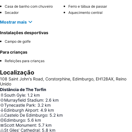
Casa de banho com chuveiro
Ferro e tábua de passar
Secador
Aquecimento central
Mostrar mais
Instalações desportivas
Campo de golfe
Para crianças
Refeições para crianças
Localização
108 Saint John's Road, Corstorphine, Edimburgo, EH128AX, Reino
Unido
Distância de The Torfin
South Gyle
:
1.2
km
Murrayfield Stadium
:
2.6
km
Tynecastle Park
:
3.2
km
Edinburgh Airport
:
4.9
km
Castelo De Edimburgo
:
5.2
km
Edimburgo
:
5.6
km
Scott Monument
:
5.7
km
St Giles' Cathedral
:
5.8
km