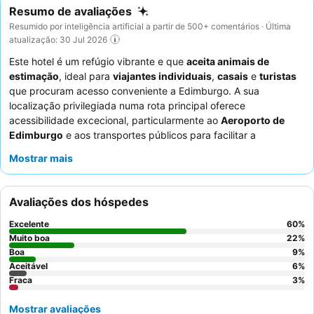
Resumo de avaliações
Resumido por inteligência artificial a partir de 500+ comentários · Última
atualização: 30 Jul 2026
Este hotel é um refúgio vibrante e que
aceita animais de
estimação
, ideal para
viajantes individuais
,
casais
e
turistas
que procuram acesso conveniente a Edimburgo. A sua
localização privilegiada numa rota principal oferece
acessibilidade excecional, particularmente ao
Aeroporto de
Edimburgo
e aos transportes públicos para facilitar a
exploração da cidade. A caraterística de destaque do hotel é o
Mostrar mais
seu aclamado
restaurante e bar
, que serve autêntica cozinha
escocesa e clássicos de pub, incluindo o popular fish and chips
e o hambúrguer Tartan. Os hóspedes elogiam consistentemente
Avaliações dos hóspedes
a simpatia e a prestabilidade excecionais do
staff
, contribuindo
significativamente para uma estadia positiva. Para uma
Excelente
60
%
experiência mais tranquila, os hóspedes podem considerar
Muito boa
22
%
solicitar um quarto virado para o lado oposto à estrada
Boa
9
%
Aceitável
6
%
principal.
Fraca
3
%
Mostrar avaliações