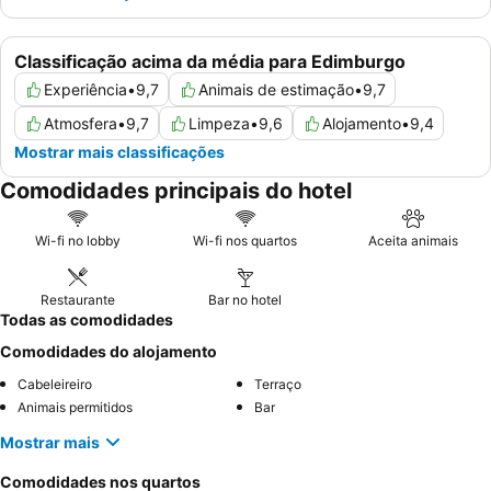
Classificação acima da média para Edimburgo
Experiência
•
9,7
Animais de estimação
•
9,7
Atmosfera
•
9,7
Limpeza
•
9,6
Alojamento
•
9,4
Mostrar mais classificações
Comodidades principais do hotel
Wi-fi no lobby
Wi-fi nos quartos
Aceita animais
Restaurante
Bar no hotel
Todas as comodidades
Comodidades do alojamento
Cabeleireiro
Terraço
Animais permitidos
Bar
Mostrar mais
Comodidades nos quartos