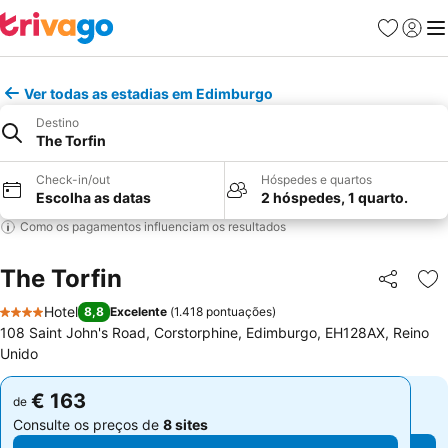
Favoritos
Iniciar
Me
Ver todas as estadias em Edimburgo
Destino
The Torfin
Check-in/out
Hóspedes e quartos
Escolha as datas
2 hóspedes, 1 quarto.
Como os pagamentos influenciam os resultados
The Torfin
Partilhar
Ad
Hotel
8,8
Excelente
(
1.418 pontuações
)
4 Estrelas
108 Saint John's Road, Corstorphine, Edimburgo, EH128AX, Reino
Unido
€ 163
€ 163
de
de
Consulte os preços de
8 sites
Consulte os preços de
8 sites