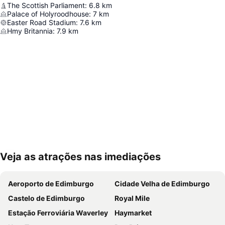
The Scottish Parliament
:
6.8
km
Palace of Holyroodhouse
:
7
km
Easter Road Stadium
:
7.6
km
Hmy Britannia
:
7.9
km
Veja as atrações nas imediações
Ampliar mapa
Aeroporto de Edimburgo
Cidade Velha de Edimburgo
Castelo de Edimburgo
Royal Mile
Estação Ferroviária Waverley
Haymarket