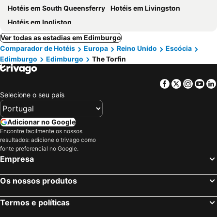
Hotéis em South Queensferry
Hotéis em Livingston
Hotéis em Ingliston
Ver todas as estadias em Edimburgo
Comparador de Hotéis
Europa
Reino Unido
Escócia
Edimburgo
Edimburgo
The Torfin
Facebook
Twitter
Insta
Yo
Selecione o seu país
Adicionar no Google
Encontre facilmente os nossos
resultados: adicione o trivago como
fonte preferencial no Google.
Empresa
Os nossos produtos
Termos e políticas