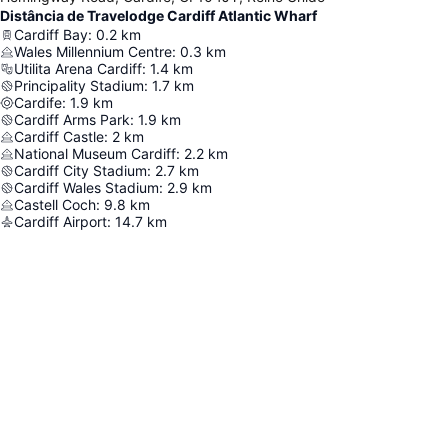
Distância de Travelodge Cardiff Atlantic Wharf
Cardiff Bay
:
0.2
km
Wales Millennium Centre
:
0.3
km
Utilita Arena Cardiff
:
1.4
km
Principality Stadium
:
1.7
km
Cardife
:
1.9
km
Cardiff Arms Park
:
1.9
km
Cardiff Castle
:
2
km
National Museum Cardiff
:
2.2
km
Cardiff City Stadium
:
2.7
km
Cardiff Wales Stadium
:
2.9
km
Castell Coch
:
9.8
km
Cardiff Airport
:
14.7
km