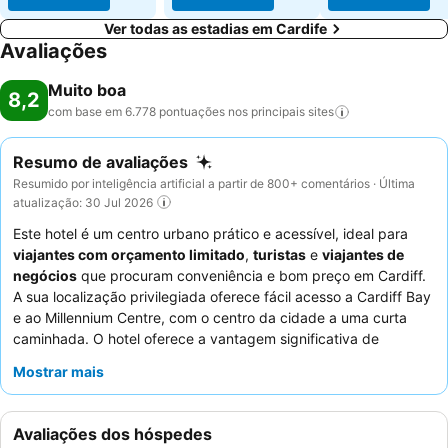
Ver todas as estadias em Cardife
Avaliações
Muito boa
8,2
com base em 6.778 pontuações nos principais
sites
Resumo de avaliações
Resumido por inteligência artificial a partir de 800+ comentários · Última
atualização: 30 Jul 2026
Este hotel é um centro urbano prático e acessível, ideal para
viajantes com orçamento limitado
,
turistas
e
viajantes de
negócios
que procuram conveniência e bom preço em Cardiff.
A sua localização privilegiada oferece fácil acesso a Cardiff Bay
e ao Millennium Centre, com o centro da cidade a uma curta
caminhada. O hotel oferece a vantagem significativa de
estacionamento gratuito no local
, uma comodidade muito
Mostrar mais
valorizada na área. Os hóspedes elogiam consistentemente o
staff simpático e prestável
e o
buffet de pequeno-almoço
farto e variado
. Para uma experiência mais tranquila, os
Avaliações dos hóspedes
hóspedes recomendam pedir um quarto virado para o jardim.