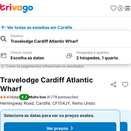
Favoritos
Iniciar
Me
Ver todas as estadias em Cardife
Destino
Travelodge Cardiff Atlantic Wharf
Check-in/out
Hóspedes e quartos
Escolha as datas
2 hóspedes, 1 quarto.
Como os pagamentos influenciam os resultados
Travelodge Cardiff Atlantic
Wharf
Partilhar
Ad
Hotel
8,2
Muito boa
(
6.778 pontuações
)
3 Estrelas
Hemingway Road, Cardife, CF104JY, Reino Unido
Selecione as datas para ver os preços exatos.
Selecione as datas para ver os preços exatos.
Ver preços
Ver preços