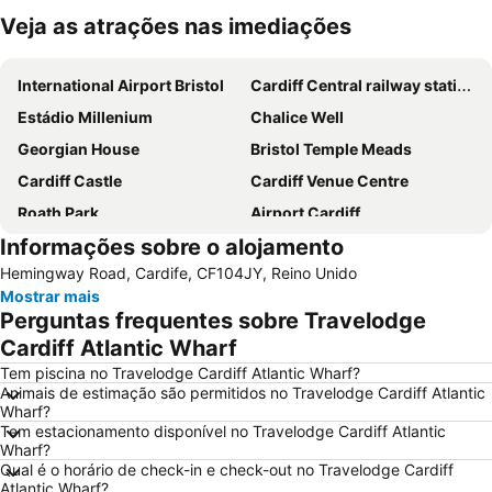
Veja as atrações nas imediações
Ampliar mapa
International Airport Bristol
Cardiff Central railway station
Estádio Millenium
Chalice Well
Georgian House
Bristol Temple Meads
Cardiff Castle
Cardiff Venue Centre
Roath Park
Airport Cardiff
Informações sobre o alojamento
Clifton Suspension Bridge
Hipódromo de Bristol
Hemingway Road, Cardife, CF104JY, Reino Unido
Mostrar mais
Perguntas frequentes sobre Travelodge
Cardiff Atlantic Wharf
Tem piscina no Travelodge Cardiff Atlantic Wharf?
Animais de estimação são permitidos no Travelodge Cardiff Atlantic
Wharf?
Tem estacionamento disponível no Travelodge Cardiff Atlantic
Wharf?
Qual é o horário de check-in e check-out no Travelodge Cardiff
Atlantic Wharf?