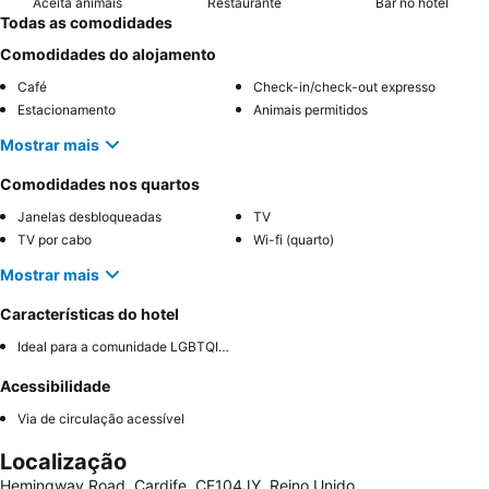
Aceita animais
Restaurante
Bar no hotel
Todas as comodidades
Comodidades do alojamento
Café
Check-in/check-out expresso
Estacionamento
Animais permitidos
Mostrar mais
Comodidades nos quartos
Janelas desbloqueadas
TV
TV por cabo
Wi-fi (quarto)
Mostrar mais
Características do hotel
Ideal para a comunidade LGBTQIA+
Acessibilidade
Via de circulação acessível
Localização
Hemingway Road, Cardife, CF104JY, Reino Unido