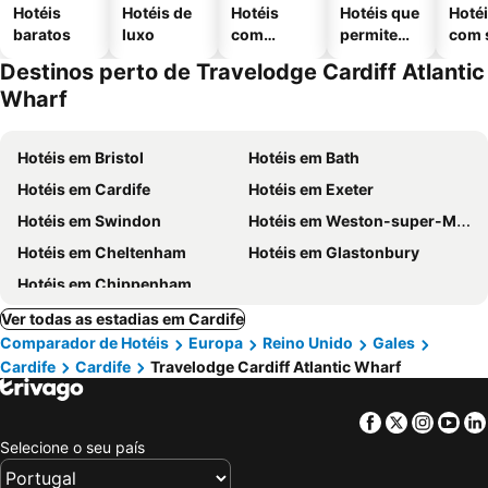
Hotéis
Hotéis de
Hotéis
Hotéis que
Hoté
baratos
luxo
com
permitem
com 
piscinas
animais
Destinos perto de Travelodge Cardiff Atlantic
Wharf
Hotéis em Bristol
Hotéis em Bath
Hotéis em Cardife
Hotéis em Exeter
Hotéis em Swindon
Hotéis em Weston-super-Mare
Hotéis em Cheltenham
Hotéis em Glastonbury
Hotéis em Chippenham
Ver todas as estadias em Cardife
Comparador de Hotéis
Europa
Reino Unido
Gales
Cardife
Cardife
Travelodge Cardiff Atlantic Wharf
Facebook
Twitter
Insta
Yo
Selecione o seu país