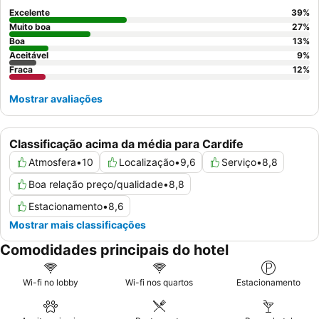
Excelente
39
%
Muito boa
27
%
Boa
13
%
Aceitável
9
%
Fraca
12
%
Mostrar avaliações
Classificação acima da média para Cardife
Atmosfera
•
10
Localização
•
9,6
Serviço
•
8,8
Boa relação preço/qualidade
•
8,8
Estacionamento
•
8,6
Mostrar mais classificações
Comodidades principais do hotel
Wi-fi no lobby
Wi-fi nos quartos
Estacionamento