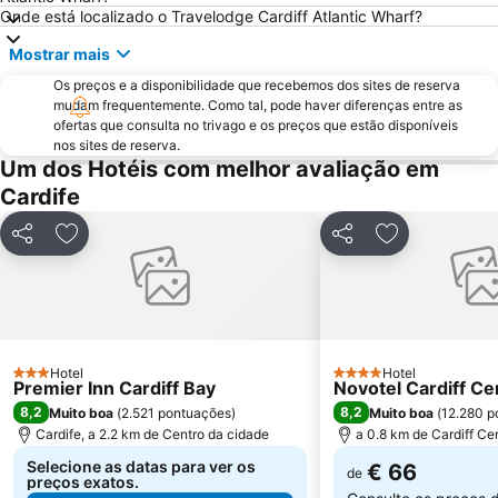
Onde está localizado o Travelodge Cardiff Atlantic Wharf?
Mostrar mais
Os preços e a disponibilidade que recebemos dos sites de reserva
mudam frequentemente. Como tal, pode haver diferenças entre as
ofertas que consulta no trivago e os preços que estão disponíveis
nos sites de reserva.
Um dos Hotéis com melhor avaliação em
Cardife
Partilhar
Adicionar aos favoritos
Partilhar
Adicionar aos
Hotel
Hotel
3 Estrelas
4 Estrelas
Premier Inn Cardiff Bay
Novotel Cardiff Ce
8,2
8,2
Muito boa
(
2.521 pontuações
)
Muito boa
(
12.280 p
Cardife, a 2.2 km de Centro da cidade
a 0.8 km de Cardiff Cen
Selecione as datas para ver os
€ 66
de
preços exatos.