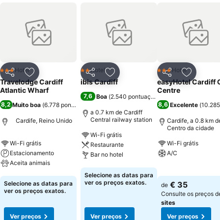
Hotel
Hotel
Hotel
3 Estrelas
2 Estrelas
3 Estrelas
Partilhar
Adicionar aos favoritos
Partilhar
Adicionar aos favoritos
Partilhar
Adicionar
Travelodge Cardiff
ibis Cardiff
easyHotel Cardiff 
Atlantic Wharf
Centre
7,6
Boa
(
2.540 pontuações
)
8,2
8,6
Muito boa
(
6.778 pontuações
)
Excelente
(
10.285
a 0.7 km de Cardiff
Central railway station
Cardife, Reino Unido
Cardife, a 0.8 km d
Centro da cidade
Wi-Fi grátis
Wi-Fi grátis
Wi-Fi grátis
Restaurante
Estacionamento
A/C
Bar no hotel
Aceita animais
Ver preços
Ver preços
Selecione as datas para
Ver preços
ver os preços exatos.
Selecione as datas para
€ 35
de
ver os preços exatos.
Consulte os preços 
sites
Ver preços
Ver preços
Ver preços