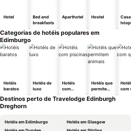
Hotel
Bed and
Aparthotel
Hostel
Casa
breakfasts
hósp
Categorias de hotéis populares em
Edimburgo
Hotéis
Hotéis de
Hotéis
Hotéis que
Hoté
baratos
luxo
com
permitem
com 
piscinas
animais
Destinos perto de Travelodge Edinburgh
Dreghorn
Hotéis em Edimburgo
Hotéis em Glasgow
Hotéis em Dundee
Hotéis em Stirling