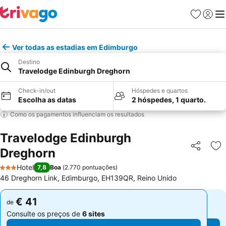
Favoritos
Iniciar
Me
Ver todas as estadias em Edimburgo
Destino
Travelodge Edinburgh Dreghorn
Check-in/out
Hóspedes e quartos
Escolha as datas
2 hóspedes, 1 quarto.
Como os pagamentos influenciam os resultados
Travelodge Edinburgh
Dreghorn
Partilhar
Ad
Hotel
7,8
Boa
(
2.770 pontuações
)
3 Estrelas
46 Dreghorn Link, Edimburgo, EH139QR, Reino Unido
€ 41
€ 41
de
de
Consulte os preços de
6 sites
Consulte os preços de
6 sites