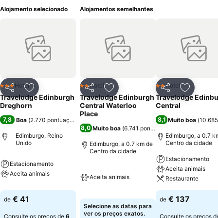
Alojamento selecionado
Alojamentos semelhantes
Hotel
Hotel
Hotel
3 Estrelas
2 Estrelas
2 Estrelas
Partilhar
Adicionar aos favoritos
Partilhar
Adicionar aos favoritos
Partilhar
Adicionar
Travelodge Edinburgh
Travelodge Edinburgh
Travelodge Edinb
Dreghorn
Central Waterloo
Central
Place
7,8
8,1
Boa
(
2.770 pontuações
)
Muito boa
(
10.685
8,0
Muito boa
(
6.741 pontuações
)
Edimburgo, Reino
Edimburgo, a 0.7 k
Unido
Centro da cidade
Edimburgo, a 0.7 km de
Centro da cidade
Estacionamento
Estacionamento
Aceita animais
Aceita animais
Aceita animais
Restaurante
€ 41
€ 137
de
de
Selecione as datas para
ver os preços exatos.
Consulte os preços de
6
Consulte os preços 