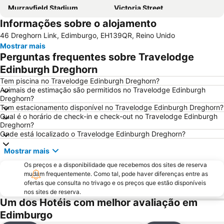
Murrayfield Stadium
Victoria Street
Informações sobre o alojamento
Grassmarket
Museu Nacional da Escócia
46 Dreghorn Link, Edimburgo, EH139QR, Reino Unido
Galeria Nacional da Escócia
Leith
Mostrar mais
City Art Centre
The Royal Mile Gallery
Perguntas frequentes sobre Travelodge
St James Quarter
Rosslyn Chapel
Edinburgh Dreghorn
The Witchery by the Castle
Edinburgh Park
Tem piscina no Travelodge Edinburgh Dreghorn?
Animais de estimação são permitidos no Travelodge Edinburgh
Marchmont
Scott Monument
Dreghorn?
Tem estacionamento disponível no Travelodge Edinburgh Dreghorn?
Stockbridge
Braid Hills
Qual é o horário de check-in e check-out no Travelodge Edinburgh
Edinburgh Zoo
Greyfriars Kirk
Dreghorn?
Onde está localizado o Travelodge Edinburgh Dreghorn?
Cowgate
Holyrood Park
Mostrar mais
Portobello
Morningside
Os preços e a disponibilidade que recebemos dos sites de reserva
EICC
Edinburgh Marathon Festival
mudam frequentemente. Como tal, pode haver diferenças entre as
Dean Village
University of Edinburgh
ofertas que consulta no trivago e os preços que estão disponíveis
nos sites de reserva.
Rose Street
Edinburgh Dungeon
Um dos Hotéis com melhor avaliação em
Royal Terrace Gardens
Royal Botanic Garden Edinburgh
Edimburgo