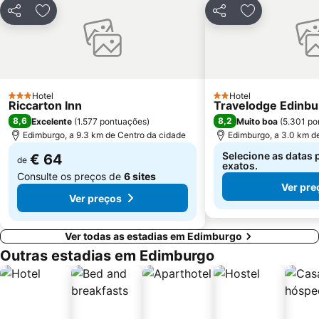
Davidson's Mains
Ocean Terminal
Partilhar
Adicionar aos favoritos
Partilhar
Adicionar aos
Currie
Hotel
Hotel
3 Estrelas
2 Estrelas
Riccarton Inn
Travelodge Edinbu
8,6
8,2
Excelente
(
1.577 pontuações
)
Muito boa
(
5.301 po
Edimburgo, a 9.3 km de Centro da cidade
Edimburgo, a 3.0 km d
Selecione as datas 
€ 64
de
exatos.
Consulte os preços de
6 sites
Ver pre
Ver preços
Ver todas as estadias em Edimburgo
Outras estadias em Edimburgo