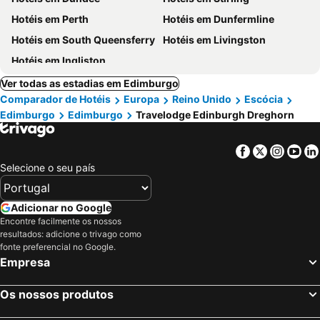
Hotéis em Perth
Hotéis em Dunfermline
Hotéis em South Queensferry
Hotéis em Livingston
Hotéis em Ingliston
Ver todas as estadias em Edimburgo
Comparador de Hotéis
Europa
Reino Unido
Escócia
Edimburgo
Edimburgo
Travelodge Edinburgh Dreghorn
Facebook
Twitter
Insta
Yo
Selecione o seu país
Adicionar no Google
Encontre facilmente os nossos
resultados: adicione o trivago como
fonte preferencial no Google.
Empresa
Os nossos produtos