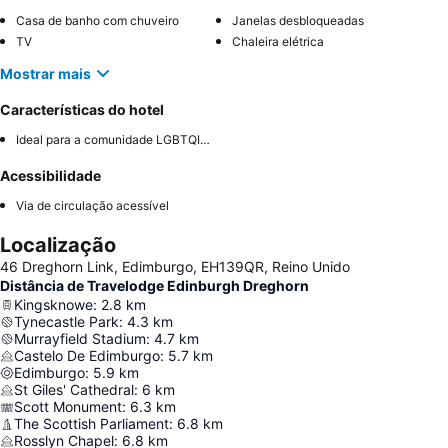
Casa de banho com chuveiro
Janelas desbloqueadas
TV
Chaleira elétrica
Mostrar mais
Características do hotel
Ideal para a comunidade LGBTQIA+
Acessibilidade
Via de circulação acessível
Localização
46 Dreghorn Link, Edimburgo, EH139QR, Reino Unido
Distância de Travelodge Edinburgh Dreghorn
Kingsknowe
:
2.8
km
Tynecastle Park
:
4.3
km
Murrayfield Stadium
:
4.7
km
Castelo De Edimburgo
:
5.7
km
Edimburgo
:
5.9
km
St Giles' Cathedral
:
6
km
Scott Monument
:
6.3
km
The Scottish Parliament
:
6.8
km
Rosslyn Chapel
:
6.8
km