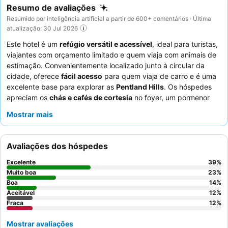
Resumo de avaliações
Resumido por inteligência artificial a partir de 600+ comentários · Última
atualização: 30 Jul 2026
Este hotel é um
refúgio versátil e acessível
, ideal para turistas,
viajantes com orçamento limitado e quem viaja com animais de
estimação. Convenientemente localizado junto à circular da
cidade, oferece
fácil acesso
para quem viaja de carro e é uma
excelente base para explorar as
Pentland Hills
. Os hóspedes
apreciam os
chás e cafés de cortesia
no foyer, um pormenor
atencioso nem sempre encontrado noutros locais. O staff
Mostrar mais
recebe consistentemente elogios pelo seu profissionalismo e
prestabilidade, particularmente a equipa da receção. Para uma
experiência mais tranquila, os hóspedes devem pedir um quarto
Avaliações dos hóspedes
virado para o jardim.
Excelente
39
%
Muito boa
23
%
Boa
14
%
Aceitável
12
%
Fraca
12
%
Mostrar avaliações