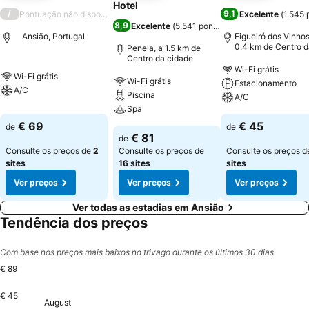
Hotel
/
9,1
Pontuação não disponível
Excelente
(
1.545 
8,9
Excelente
(
5.541 pontuações
)
Ansião, Portugal
Figueiró dos Vinhos
0.4 km de Centro d
Penela, a 1.5 km de
cidade
Centro da cidade
Wi-Fi grátis
Wi-Fi grátis
Wi-Fi grátis
Estacionamento
A/C
Piscina
A/C
Spa
€ 69
€ 45
de
de
€ 81
de
Consulte os preços de
2
Consulte os preços de
Consulte os preços 
sites
16 sites
sites
Ver preços
Ver preços
Ver preços
Ver todas as estadias em Ansião
Tendência dos preços
Com base nos preços mais baixos no trivago durante os últimos 30 dias
€ 89
€ 45
August
Duminică, August 09
€ 89
Luni, August 10
€ 89
Marți, August 11
€ 89
Miercuri, August 12
€ 89
Joi, August 13
€ 89
Vineri, August 14
€ 89
Sâmbătă, August 15
€ 89
Duminică, August 16
€ 89
Luni, August 17
€ 89
Marți, August 18
€ 89
Miercuri, August 19
€ 89
Joi, August 20
€ 89
Vineri, August 21
€ 89
Sâmbătă, August 22
€ 89
Duminică, August 23
€ 89
Luni, August 24
€ 89
Marți, August 25
€ 89
Miercuri, August
€ 89
Joi, August 27
€ 89
Vineri, Augu
€ 89
Sâmbătă, 
€ 89
Duminică
€ 89