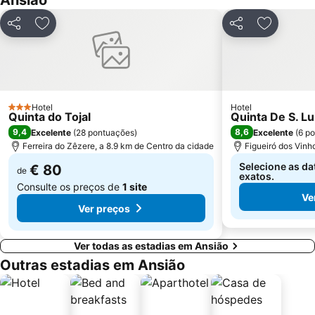
Ansião
Praia da Claridade
Praia Fluvial da Zaboeira
Partilhar
Adicionar aos favoritos
Partilhar
Adicionar
Praia Fluvial de Aldeia Ana de Aviz
Praia da Leirosa
Praça da República
Ruínas de Conímbriga
Estação de Comboios de Coimbra A
Piscina de Celas
Praia Fluvial das Canaveias
Praia Fluvial Fragas de São Simão
Hotel
Hotel
3 Estrelas
Quinta do Tojal
Quinta De S. Lu
Praia Fluvial do Reconquinho
Convento Santa Cruz do Buçaco
9,4
8,6
Excelente
(
28 pontuações
)
Excelente
(
6 p
Praia Fluvial do Poço de Corga
Praia da Tamargueira
Ferreira do Zêzere, a 8.9 km de Centro da cidade
Figueiró dos Vinh
Casino Oceano
Mosteiro da Batalha
Selecione as da
€ 80
de
exatos.
Consulte os preços de
1 site
Ve
Ver preços
Ver todas as estadias em Ansião
Outras estadias em Ansião