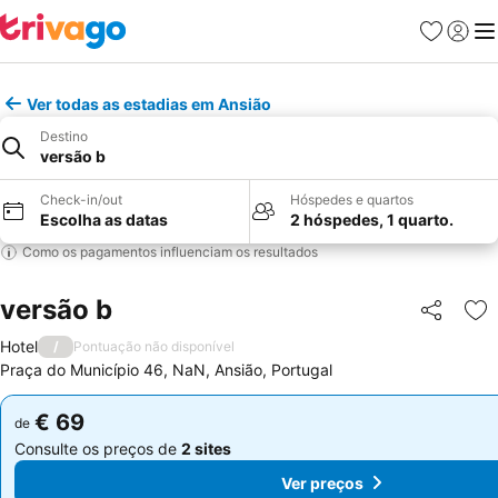
Favoritos
Iniciar
Me
Ver todas as estadias em Ansião
Destino
versão b
Check-in/out
Hóspedes e quartos
Escolha as datas
2 hóspedes, 1 quarto.
Como os pagamentos influenciam os resultados
versão b
Partilhar
Ad
Hotel
/
Pontuação não disponível
Praça do Município 46, NaN, Ansião, Portugal
€ 69
€ 69
de
de
Consulte os preços de
2 sites
Consulte os preços de
2 sites
Ver preços
Ver preços