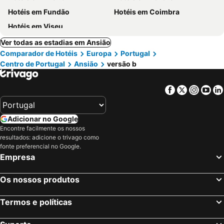
Hotéis em Fundão
Hotéis em Coimbra
Hotéis em Viseu
Ver todas as estadias em Ansião
Comparador de Hotéis
Europa
Portugal
Centro de Portugal
Ansião
versão b
Facebook
Twitter
Insta
Yo
Adicionar no Google
Encontre facilmente os nossos
resultados: adicione o trivago como
fonte preferencial no Google.
Empresa
Os nossos produtos
Termos e políticas