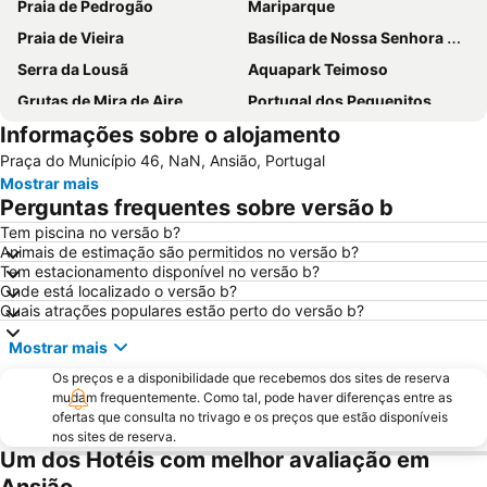
Praia de Pedrogão
Mariparque
Praia de Vieira
Basílica de Nossa Senhora do Rosário de Fátima
Serra da Lousã
Aquapark Teimoso
Grutas de Mira de Aire
Portugal dos Pequenitos
Informações sobre o alojamento
Barragem da Aguieira
Praia Fluvial das Fragas de S. Simão
Praça do Município 46, NaN, Ansião, Portugal
Relógio Beach
Praia do Cabedelo
Mostrar mais
Torre Pentagonal de Dornes
Capela das Apariçoes
Perguntas frequentes sobre versão b
Estádio Municipal de Leiria
Fluvial da Aldeia do Mato
Tem piscina no versão b?
Animais de estimação são permitidos no versão b?
Barragem de Castelo de Bode
Fluvial do Penedo Furado
Tem estacionamento disponível no versão b?
Universidade de Coimbra
Praia Fluvial de Fernandaires
Onde está localizado o versão b?
Quais atrações populares estão perto do versão b?
Cova Gala Beach
Osso da Baleia
Mostrar mais
Baixa de Coimbra
Praia Fluvial Pego das Cancelas
Os preços e a disponibilidade que recebemos dos sites de reserva
Figueira
Estação Rodoviária de Fátima
mudam frequentemente. Como tal, pode haver diferenças entre as
Praia Fluvial da Peneda
Museu da Fábrica de Cimento Maceira-Lis
ofertas que consulta no trivago e os preços que estão disponíveis
nos sites de reserva.
Praia da Costa de Lavos
Porto da Figueira da Foz
Um dos Hotéis com melhor avaliação em
Praia Fluvial do Mosteiro
Estádio Cidade de Coimbra