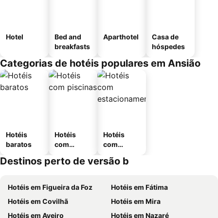
Hotel
Bed and
Aparthotel
Casa de
breakfasts
hóspedes
Categorias de hotéis populares em Ansião
Hotéis
Hotéis
Hotéis
baratos
com
com
piscinas
estaciona
Destinos perto de versão b
mento
Hotéis em Figueira da Foz
Hotéis em Fátima
Hotéis em Covilhã
Hotéis em Mira
Hotéis em Aveiro
Hotéis em Nazaré