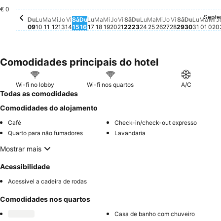
€ 0
Septe
Luni, 
Não há
Marț
Não 
Mi
Nã
Du
Lu
Ma
Mi
Jo
Vi
Sâ
Du
Lu
Ma
Mi
Jo
Vi
Sâ
Du
Lu
Ma
Mi
Jo
Vi
Sâ
Du
Lu
Ma
Mi
J
09
10
11
12
13
14
15
16
17
18
19
20
21
22
23
24
25
26
27
28
29
30
31
01
02
0
Comodidades principais do hotel
Wi-fi no lobby
Wi-fi nos quartos
A/C
Todas as comodidades
Comodidades do alojamento
Café
Check-in/check-out expresso
Quarto para não fumadores
Lavandaria
Mostrar mais
Acessibilidade
Acessível a cadeira de rodas
Comodidades nos quartos
Casa de banho com chuveiro