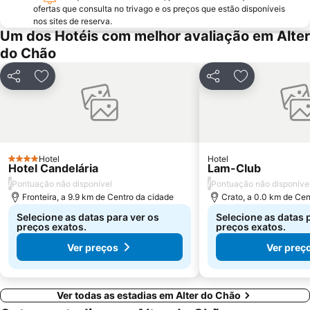
ofertas que consulta no trivago e os preços que estão disponíveis
nos sites de reserva.
Um dos Hotéis com melhor avaliação em Alter
do Chão
Partilhar
Adicionar aos favoritos
Partilhar
Adicionar aos
Hotel
Hotel
4 Estrelas
Hotel Candelária
Lam-Club
/
/
Pontuação não disponível
Pontuação não disponíve
Fronteira, a 9.9 km de Centro da cidade
Crato, a 0.0 km de Cen
Selecione as datas para ver os
Selecione as datas 
preços exatos.
preços exatos.
Ver preços
Ver preç
Ver todas as estadias em Alter do Chão