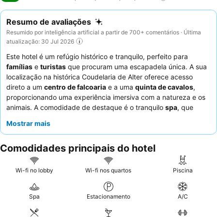
Resumo de avaliações
Resumido por inteligência artificial a partir de 700+ comentários · Última
atualização: 30 Jul 2026
Este hotel é um refúgio histórico e tranquilo, perfeito para
famílias
e
turistas
que procuram uma escapadela única. A sua
localização na histórica Coudelaria de Alter oferece acesso
direto a um
centro de falcoaria
e a uma
quinta de cavalos
,
proporcionando uma experiência imersiva com a natureza e os
animais. A comodidade de destaque é o tranquilo
spa
, que
inclui uma excelente piscina, jacuzzi, sauna e banho turco,
Mostrar mais
complementado por várias piscinas adequadas para todas as
idades. Os hóspedes elogiam consistentemente o pessoal
Comodidades principais do hotel
excecionalmente simpático e atencioso, e o buffet de pequeno-
almoço diversificado e de qualidade, que frequentemente
apresenta a cozinha regional alentejana. Para um conforto ideal,
Wi-fi no lobby
Wi-fi nos quartos
Piscina
considere os quartos no edifício principal para um acesso
conveniente a todas as instalações.
Spa
Estacionamento
A/C