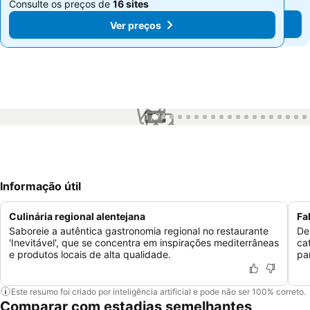
Consulte os preços de
16 sites
Consulte os preços de
16 sites
Ver preços
Ver preços
1 / 77
Informação útil
Culinária regional alentejana
Fa
Saboreie a autêntica gastronomia regional no restaurante
De
'Inevitável', que se concentra em inspirações mediterrâneas
ca
e produtos locais de alta qualidade.
pa
Este resumo foi criado por inteligência artificial e pode não ser 100% correto.
Comparar com estadias semelhantes