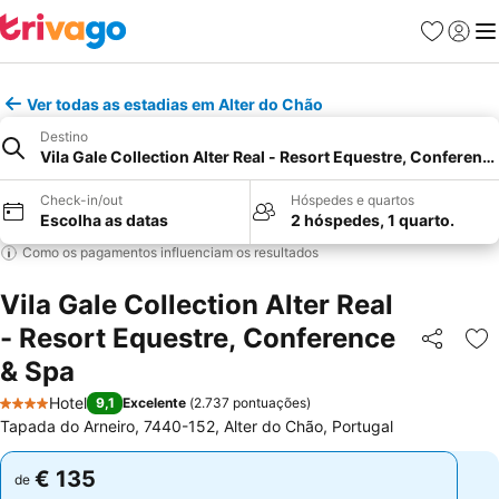
Favoritos
Iniciar
Me
Ver todas as estadias em Alter do Chão
Destino
Vila Gale Collection Alter Real - Resort Equestre, Conferenc
Check-in/out
Hóspedes e quartos
Escolha as datas
2 hóspedes, 1 quarto.
Como os pagamentos influenciam os resultados
Vila Gale Collection Alter Real
- Resort Equestre, Conference
Partilhar
Ad
& Spa
Hotel
9,1
Excelente
(
2.737 pontuações
)
4 Estrelas
Tapada do Arneiro, 7440-152, Alter do Chão, Portugal
€ 135
€ 135
de
de