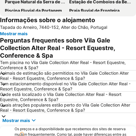
Parque Natural da Serra de São Mamede
Estação de Comboios da Beirã
Piscina Fluvial da Portagem
Praia fluvial de Fronteira
Informações sobre o alojamento
Castelo Marvão
Parque Ecológico do Gameiro
Tapada do Arneiro, 7440-152, Alter do Chão, Portugal
Estação do Fratel
Mosteiro de Santa Maria de Flor da Rosa
Mostrar mais
Parque Aquático do Crato
Fluvial de Ortiga
Perguntas frequentes sobre Vila Gale
Pelourinho de Montargil
Ponte Romana da Portagem
Collection Alter Real - Resort Equestre,
Conference & Spa
Central de Camionagem de Estremoz
Praia Fluvial do Carvoeiro
Tem piscina no Vila Gale Collection Alter Real - Resort Equestre,
Igreja da Aldeia Velha
Centro Lazer da Portagem
Conference & Spa?
Igreja do Convento de Santo António
Pelourinho de Cabeção
Animais de estimação são permitidos no Vila Gale Collection Alter
Real - Resort Equestre, Conference & Spa?
Anta de Pavia
Villa Lusitano-Romana de Torre de Palma
Tem estacionamento disponível no Vila Gale Collection Alter Real -
Resort Equestre, Conference & Spa?
Estátua de Don Pedro V
Casa Amarela
Onde está localizado o Vila Gale Collection Alter Real - Resort
Igreja Matriz de Santo António das Areias
Estação de Caminhos de Ferro de Castelo de Vide
Equestre, Conference & Spa?
Quais atrações populares estão perto do Vila Gale Collection Alter
Casa Emblemática da Rua de Olivença
Fonte da Vila
Real - Resort Equestre, Conference & Spa?
Castelo de Belver
Valencia de Alcántara
Mostrar mais
Os preços e a disponibilidade que recebemos dos sites de reserva
mudam frequentemente. Como tal, pode haver diferenças entre as