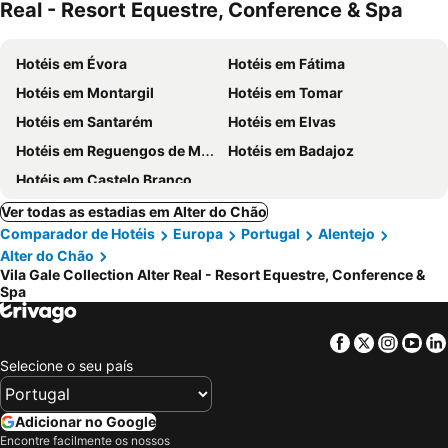
Real - Resort Equestre, Conference & Spa
Hotéis em Évora
Hotéis em Fátima
Hotéis em Montargil
Hotéis em Tomar
Hotéis em Santarém
Hotéis em Elvas
Hotéis em Reguengos de Monsaraz
Hotéis em Badajoz
Hotéis em Castelo Branco
Ver todas as estadias em Alter do Chão
Comparador de Hotéis
Europa
Portugal
Alentejo
Alter do Chão
Vila Gale Collection Alter Real - Resort Equestre, Conference &
Spa
Facebook
Twitter
Insta
Yo
Selecione o seu país
Adicionar no Google
Encontre facilmente os nossos