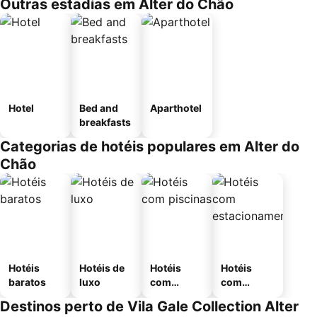
Outras estadias em Alter do Chão
Hotel
Bed and
Aparthotel
breakfasts
Categorias de hotéis populares em Alter do
Chão
Hotéis
Hotéis de
Hotéis
Hotéis
baratos
luxo
com
com
piscinas
estaciona
Destinos perto de Vila Gale Collection Alter
mento