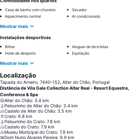
Comodidades nos quartos
Casa de banho com chuveiro
Secador
Aquecimento central
Ar condicionado
Mostrar mais
Instalações desportivas
Bilhar
Aluguer de bicicletas
Hotel de desporto
Equitação
Mostrar mais
Localização
Tapada do Arneiro, 7440-152, Alter do Chão, Portugal
Distância de Vila Gale Collection Alter Real - Resort Equestre,
Conference & Spa
Alter do Chão
:
3.4
km
Pelourinho de Alter do Chão
:
3.4
km
Castelo de Alter do Chão
:
3.5
km
Crato
:
6.8
km
Pelourinho do Crato
:
7.8
km
Castelo do Crato
:
7.9
km
Museu Municipal do Crato
:
7.9
km
Dom Nuno Álvares Pereira
:
9.9
km