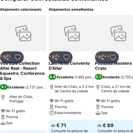
Alojamento selecionado
Alojamentos semelhantes
Hotel
Hotel
Hotel
4 Estrelas
4 Estrelas
5 Estrelas
Partilhar
Adicionar aos favoritos
Partilhar
Adicionar aos favoritos
Partilhar
Adicionar
Vila Gale Collection
Lam Hotel Convento
Pousada Mosteiro
Alter Real - Resort
D'Alter
Crato
Equestre, Conference
8,6
9,2
Excelente
(
1.695 pontuações
Excelente
)
(
2.755 
& Spa
Alter do Chão, a 0.3 km
Crato, a 2.1 km de
9,1
Excelente
(
2.737 pontuações
)
de Centro da cidade
Centro da cidade
Alter do Chão,
Wi-Fi grátis
Wi-Fi grátis
Portugal
Piscina
Piscina
Wi-Fi grátis
Estacionamento
Spa
Piscina
Spa
€ 71
€ 89
de
de
Consulte os preços de
Consulte os preços d