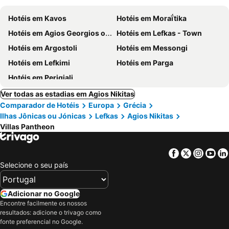
Hotéis em Kavos
Hotéis em Moraḯtika
Hotéis em Agios Georgios of Argyrades
Hotéis em Lefkas - Town
Hotéis em Argostoli
Hotéis em Messongi
Hotéis em Lefkimi
Hotéis em Parga
Hotéis em Perigiali
Ver todas as estadias em Agios Nikitas
Comparador de Hotéis
Europa
Grécia
Ilhas Jônicas ou Jónicas
Lefkas
Agios Nikitas
Villas Pantheon
Facebook
Twitter
Insta
Yo
Selecione o seu país
Adicionar no Google
Encontre facilmente os nossos
resultados: adicione o trivago como
fonte preferencial no Google.