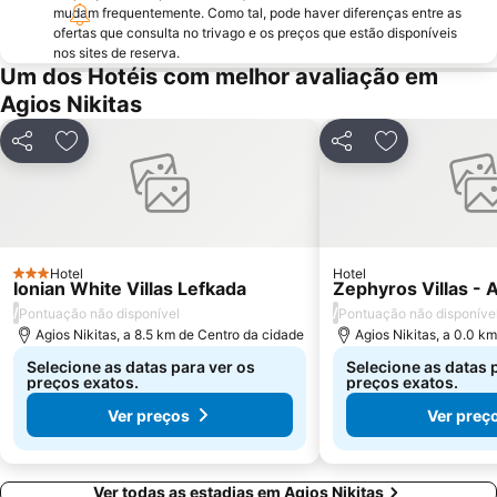
mudam frequentemente. Como tal, pode haver diferenças entre as
ofertas que consulta no trivago e os preços que estão disponíveis
nos sites de reserva.
Um dos Hotéis com melhor avaliação em
Agios Nikitas
Partilhar
Adicionar aos favoritos
Partilhar
Adicionar aos
Hotel
Hotel
3 Estrelas
Ionian White Villas Lefkada
Zephyros Villas - A
/
/
Pontuação não disponível
Pontuação não disponíve
Agios Nikitas, a 8.5 km de Centro da cidade
Agios Nikitas, a 0.0 k
Selecione as datas para ver os
Selecione as datas 
preços exatos.
preços exatos.
Ver preços
Ver preç
Ver todas as estadias em Agios Nikitas