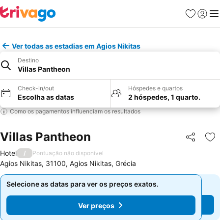
Favoritos
Iniciar
Me
Ver todas as estadias em Agios Nikitas
Destino
Villas Pantheon
Check-in/out
Hóspedes e quartos
Escolha as datas
2 hóspedes, 1 quarto.
Como os pagamentos influenciam os resultados
Villas Pantheon
Partilhar
Ad
Hotel
/
Pontuação não disponível
Agios Nikitas, 31100, Agios Nikitas, Grécia
Selecione as datas para ver os preços exatos.
Selecione as datas para ver os preços exatos.
Ver preços
Ver preços