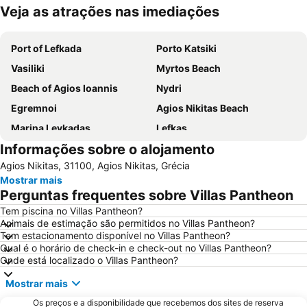
Veja as atrações nas imediações
Ampliar mapa
Port of Lefkada
Porto Katsiki
Vasiliki
Myrtos Beach
Beach of Agios Ioannis
Nydri
Egremnoi
Agios Nikitas Beach
Marina Leykadas
Lefkas
Informações sobre o alojamento
Aktion National Airport
Agios Nikitas, 31100, Agios Nikitas, Grécia
Mostrar mais
Perguntas frequentes sobre Villas Pantheon
Tem piscina no Villas Pantheon?
Animais de estimação são permitidos no Villas Pantheon?
Tem estacionamento disponível no Villas Pantheon?
Qual é o horário de check-in e check-out no Villas Pantheon?
Onde está localizado o Villas Pantheon?
Mostrar mais
Os preços e a disponibilidade que recebemos dos sites de reserva