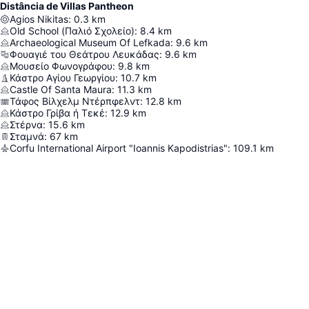
Distância de Villas Pantheon
Agios Nikitas
:
0.3
km
Old School (Παλιό Σχολείο)
:
8.4
km
Archaeological Museum Of Lefkada
:
9.6
km
Φουαγιέ του Θεάτρου Λευκάδας
:
9.6
km
Μουσείο Φωνογράφου
:
9.8
km
Κάστρο Αγίου Γεωργίου
:
10.7
km
Castle Of Santa Maura
:
11.3
km
Τάφος Βίλχελμ Ντέρπφελντ
:
12.8
km
Κάστρο Γρίβα ή Τεκέ
:
12.9
km
Στέρνα
:
15.6
km
Σταμνά
:
67
km
Corfu International Airport "Ioannis Kapodistrias"
:
109.1
km