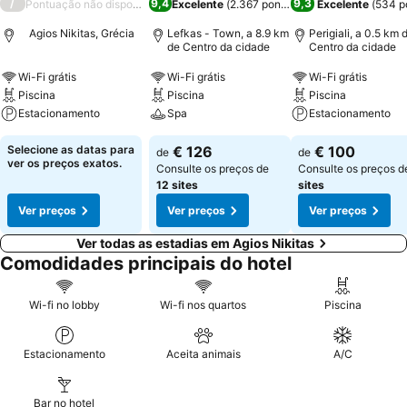
/
9,4
9,3
Pontuação não disponível
Excelente
(
2.367 pontuações
Excelente
)
(
534 p
Agios Nikitas, Grécia
Lefkas - Town, a 8.9 km
Perigiali, a 0.5 km 
de Centro da cidade
Centro da cidade
Wi-Fi grátis
Wi-Fi grátis
Wi-Fi grátis
Piscina
Piscina
Piscina
Estacionamento
Spa
Estacionamento
Selecione as datas para
€ 126
€ 100
de
de
ver os preços exatos.
Consulte os preços de
Consulte os preços 
12 sites
sites
Ver preços
Ver preços
Ver preços
Ver todas as estadias em Agios Nikitas
Comodidades principais do hotel
Wi-fi no lobby
Wi-fi nos quartos
Piscina
Estacionamento
Aceita animais
A/C
Bar no hotel