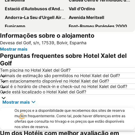
Estació d'Autobusos d'Andorra
Vall d'Ordino
Andorra–La Seu d'Urgell Airport
Avenida Meritxell
Funicamp
Font-Romeu Pyrénées 2000
Informações sobre o alojamento
Vall de Núria
Vallnord
Devesa del Golf, s/n, 17539, Bolvir, Espanha
Masella
Vall de Canillo
Mostrar mais
Cremallera de Núria
Parc Natural de la Vall de Sorteny
Perguntas frequentes sobre Hotel Xalet del
Catedral de la Seu d´Urgell
Andorra Romànica -centre d'interpretació
Golf
Puigcerdà
Vall de Núria
Tem piscina no Hotel Xalet del Golf?
Animais de estimação são permitidos no Hotel Xalet del Golf?
Parque Natural de Cadí-Moixeró
Ax 3 Domaines
Tem estacionamento disponível no Hotel Xalet del Golf?
Qual é o horário de check-in e check-out no Hotel Xalet del Golf?
La Plaça de Catalunya
Onde está localizado o Hotel Xalet del Golf?
Mostrar mais
Os preços e a disponibilidade que recebemos dos sites de reserva
mudam frequentemente. Como tal, pode haver diferenças entre as
ofertas que consulta no trivago e os preços que estão disponíveis
nos sites de reserva.
Um dos Hotéis com melhor avaliação em