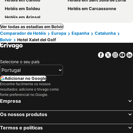
Hotéis em Soldeu
Hotéis em Carcassonne
Hotéis em Arinsal
Ver todas as estadias em Bolvir
Comparador de Hotéis
Europa
Espanha
Catalunha
Bolvir
Hotel Xalet del Golf
Facebook
Twitter
Insta
Yo
Selecione o seu país
Adicionar no Google
Encontre facilmente os nossos
resultados: adicione o trivago como
fonte preferencial no Google.
Empresa
Os nossos produtos
Termos e políticas