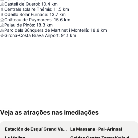
Castell de Querol
:
10.4
km
Centrale solaire Thémis
:
11.5
km
Odeillo Solar Furnace
:
13.7
km
Château de Puymorens
:
15.6
km
Palau de Pinós
:
18.3
km
Parc dels Búnquers de Martinet i Montellà
:
18.8
km
Girona-Costa Brava Airport
:
91.1
km
Veja as atrações nas imediações
Ampliar mapa
Estación de Esquí Grand Valira
La Massana -Pal-Arinsal
La Molina
Caldea Centre Termolùdic d' Andorra