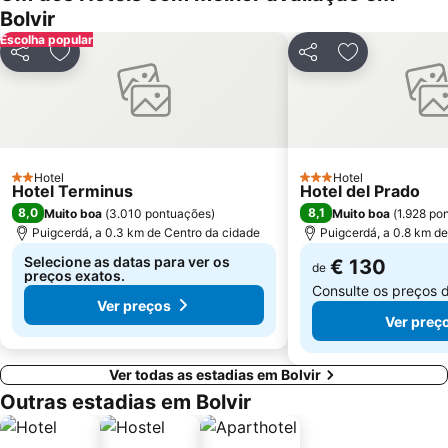
Bolvir
Escolha popular
Partilhar
Adicionar aos favoritos
Partilhar
Adicionar aos
Hotel
Hotel
2 Estrelas
3 Estrelas
Hotel Terminus
Hotel del Prado
8,0
8,1
Muito boa
(
3.010 pontuações
)
Muito boa
(
1.928 po
Puigcerdá, a 0.3 km de Centro da cidade
Puigcerdá, a 0.8 km d
Selecione as datas para ver os
€ 130
de
preços exatos.
Consulte os preços 
Ver preços
Ver preç
Ver todas as estadias em Bolvir
Outras estadias em Bolvir