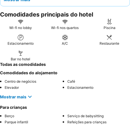
agradável. Os hóspedes elogiam consistentemente o
staff
simpático, atencioso e altamente profissional, e o
extenso
Comodidades principais do hotel
buffet de pequeno-almoço
é um destaque, apresentando uma
seleção variada de frutas da época, charcutaria de alta
qualidade e queijos. Para uma estadia mais tranquila, considere
Wi-fi no lobby
Wi-fi nos quartos
Piscina
pedir um quarto virado para o jardim.
Estacionamento
A/C
Restaurante
Bar no hotel
Todas as comodidades
Comodidades do alojamento
Centro de negócios
Café
Elevador
Estacionamento
Mostrar mais
Para crianças
Berço
Serviço de babysitting
Parque infantil
Refeições para crianças