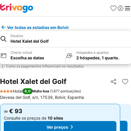
Favoritos
Iniciar
Me
Ver todas as estadias em Bolvir
Destino
Hotel Xalet del Golf
Check-in/out
Hóspedes e quartos
Escolha as datas
2 hóspedes, 1 quarto.
Como os pagamentos influenciam os resultados
Hotel Xalet del Golf
Partilhar
Ad
Hotel
8,0
Muito boa
(
1.677 pontuações
)
4 Estrelas
Devesa del Golf, s/n, 17539, Bolvir, Espanha
€ 93
€ 93
de
de
Consulte os preços de
10 sites
Consulte os preços de
10 sites
Ver preços
Ver preços