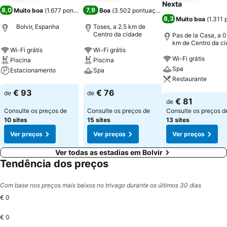
Nexta
8,0
7,9
Muito boa
(
1.677 pontuações
)
Boa
(
3.502 pontuações
)
8,3
Muito boa
(
1.311
Bolvir, Espanha
Toses, a 2.5 km de
Centro da cidade
Pas de la Casa, a 0
km de Centro da c
Wi-Fi grátis
Wi-Fi grátis
Wi-Fi grátis
Piscina
Piscina
Spa
Estacionamento
Spa
Restaurante
Ver preços
Ver preços
€ 93
€ 76
de
de
Ver preços
€ 81
de
Consulte os preços de
Consulte os preços de
Consulte os preços d
10 sites
15 sites
13 sites
Ver preços
Ver preços
Ver preços
Ver todas as estadias em Bolvir
Tendência dos preços
Com base nos preços mais baixos no trivago durante os últimos 30 dias
€ 0
€ 0