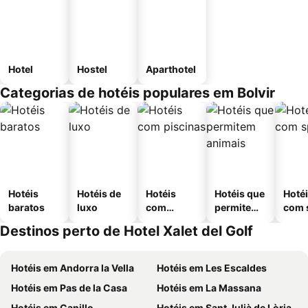
Hotel
Hostel
Aparthotel
Categorias de hotéis populares em Bolvir
Hotéis
Hotéis de
Hotéis
Hotéis que
Hoté
baratos
luxo
com
permitem
com 
piscinas
animais
Destinos perto de Hotel Xalet del Golf
Hotéis em Andorra la Vella
Hotéis em Les Escaldes
Hotéis em Pas de la Casa
Hotéis em La Massana
Hotéis em Canillo
Hotéis em Sant Julià de Lòria