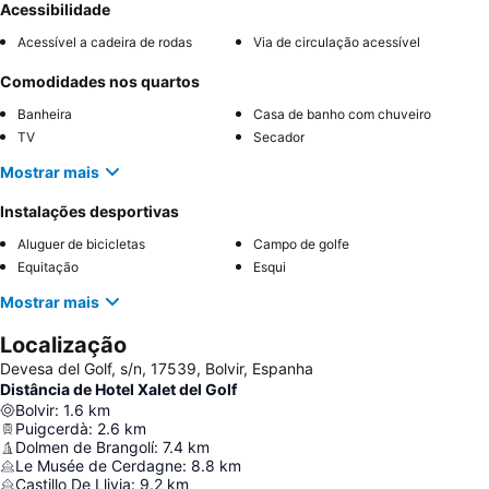
Acessibilidade
Acessível a cadeira de rodas
Via de circulação acessível
Comodidades nos quartos
Banheira
Casa de banho com chuveiro
TV
Secador
Mostrar mais
Instalações desportivas
Aluguer de bicicletas
Campo de golfe
Equitação
Esqui
Mostrar mais
Localização
Devesa del Golf, s/n, 17539, Bolvir, Espanha
Distância de Hotel Xalet del Golf
Bolvir
:
1.6
km
Puigcerdà
:
2.6
km
Dolmen de Brangolí
:
7.4
km
Le Musée de Cerdagne
:
8.8
km
Castillo De Llivia
:
9.2
km