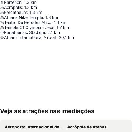
Pártenon
:
1.3
km
Acropolis
:
1.3
km
Erechtheum
:
1.3
km
Athena Nike Temple
:
1.3
km
Teatro De Herodes Ático
:
1.4
km
Temple Of Olympian Zeus
:
1.7
km
Panathenaic Stadium
:
2.1
km
Athens International Airport
:
20.1
km
Veja as atrações nas imediações
Ampliar mapa
Aeroporto Internacional de Atenas
Acrópole de Atenas