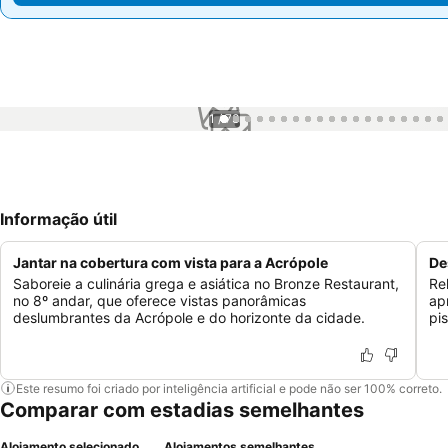
1 / 73
Informação útil
Jantar na cobertura com vista para a Acrópole
De
Saboreie a culinária grega e asiática no Bronze Restaurant,
Re
no 8º andar, que oferece vistas panorâmicas
ap
deslumbrantes da Acrópole e do horizonte da cidade.
pi
Este resumo foi criado por inteligência artificial e pode não ser 100% correto.
Comparar com estadias semelhantes
Alojamento selecionado
Alojamentos semelhantes