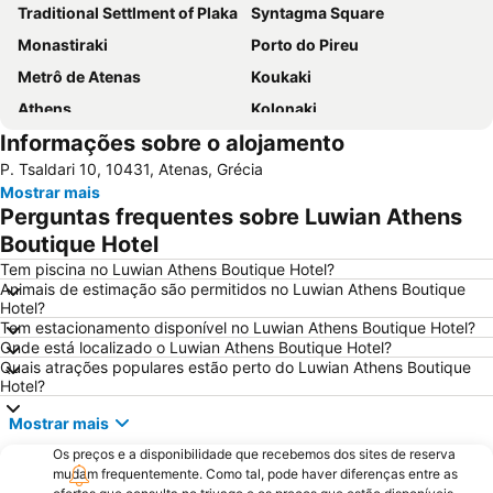
Traditional Settlment of Plaka
Syntagma Square
Monastiraki
Porto do Pireu
Metrô de Atenas
Koukaki
Athens
Kolonaki
Informações sobre o alojamento
Parthenon
Lavrio Port
P. Tsaldari 10, 10431, Atenas, Grécia
Psirri
Kallithea
Mostrar mais
Megaron - Athens International Conference Centre
Christmas at Syntagma Square
Perguntas frequentes sobre Luwian Athens
War Museum
Vouliagmeni Beach
Boutique Hotel
Praia Astir
Odeon de Herodes Ático
Tem piscina no Luwian Athens Boutique Hotel?
Animais de estimação são permitidos no Luwian Athens Boutique
Areios Pagos
Templo de Zeus Olímpico
Hotel?
Tem estacionamento disponível no Luwian Athens Boutique Hotel?
Omonia
Avlaki
Onde está localizado o Luwian Athens Boutique Hotel?
Templo de Poseidon
Eretria
Quais atrações populares estão perto do Luwian Athens Boutique
Hotel?
OAKA Olympic Stadium
Rafina Port
Mostrar mais
Passeio por Atenas
Pedion Areos
Os preços e a disponibilidade que recebemos dos sites de reserva
Museu da Acrópole
Neo Iraklio Attikis
mudam frequentemente. Como tal, pode haver diferenças entre as
Peiraiki
Thissio