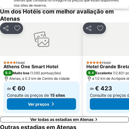
ofertas que consulta no trivago e os preços que estão disponíveis
nos sites de reserva.
Square of Kolonaki
Temple of Rome and Augustus
Um dos Hotéis com melhor avaliação em
Egaleo
Agia Paraskevi
Atenas
Metropolitan EXPO
Makronisos
Partilhar
Adicionar aos favoritos
Partilhar
Adicionar aos
Lefkandi
Exarchion square
Parousies
Esrever On
Aeolou street
Athens University
Ermou
Museu Nacional de Arqueologia
Hotel
Hotel
4 Estrelas
5 Estrelas
Athens One Smart Hotel
Hotel Grande Breta
Platia Mitropoleos
Merlin de Douai Mansion The Embassy of France
8,0
9,4
Muito boa
(
1.092 pontuações
)
Excelente
(
12.831 p
Atenas, a 0.3 km de Centro da cidade
a 1.0 km de Acrópole 
€ 60
€ 423
de
de
Consulte os preços de
15 sites
Consulte os preços 
Ver preços
Ver todas as estadias em Atenas
Outras estadias em Atenas