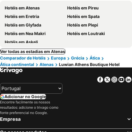
Hotéis em Atenas
Hotéis em Pireu
Hotéis em Eretria
Hotéis em Spata
Hotéis em Glyfada
Hotéis em Plepi
Hotéis em Nea Makri
Hotéis em Loutraki
Hotéis em Askeli
Ver todas as estadias em Atenas
Comparador de Hotéis
Europa
Grécia
Ática
Ática continental
Atenas
Luwian Athens Boutique Hotel
Facebook
Twitter
Insta
Yo
Adicionar no Google
Encontre facilmente os nossos
resultados: adicione o trivago como
fonte preferencial no Google.
Empresa