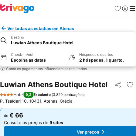
Favoritos
Iniciar
Me
Ver todas as estadias em Atenas
Destino
Luwian Athens Boutique Hotel
Check-in/out
Hóspedes e quartos
Escolha as datas
2 hóspedes, 1 quarto.
Como os pagamentos influenciam os resultados
Luwian Athens Boutique Hotel
Partilhar
Ad
Hotel
9,2
Excelente
(
3.829 pontuações
)
4 Estrelas
P. Tsaldari 10, 10431, Atenas, Grécia
€ 66
€ 66
de
de
Consulte os preços de
9 sites
Consulte os preços de
9 sites
Ver preços
Ver preços