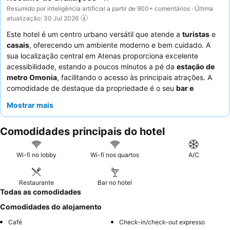
Resumido por inteligência artificial a partir de 900+ comentários · Última
atualização: 30 Jul 2026
Este hotel é um centro urbano versátil que atende a
turistas
e
casais
, oferecendo um ambiente moderno e bem cuidado. A
sua localização central em Atenas proporciona excelente
acessibilidade, estando a poucos minutos a pé da
estação de
metro Omonia
, facilitando o acesso às principais atrações. A
comodidade de destaque da propriedade é o seu
bar e
restaurante no último piso
, que oferece vistas impressionantes
Mostrar mais
da cidade e comida deliciosa. Os hóspedes elogiam
consistentemente a
equipa da receção
pela sua rapidez e
Comodidades principais do hotel
simpatia, e o extenso
buffet de pequeno-almoço
com
especialidades gregas. Para uma estadia mais tranquila, os
hóspedes devem considerar solicitar um quarto virado para o
Wi-fi no lobby
Wi-fi nos quartos
A/C
lado oposto da rua devido ao potencial ruído.
Restaurante
Bar no hotel
Todas as comodidades
Comodidades do alojamento
Café
Check-in/check-out expresso