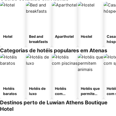
Hotel
Bed and
Aparthotel
Hostel
Casa
breakfasts
hósp
Categorias de hotéis populares em Atenas
Hotéis
Hotéis de
Hotéis
Hotéis que
Hoté
baratos
luxo
com
permitem
com 
piscinas
animais
Destinos perto de Luwian Athens Boutique
Hotel