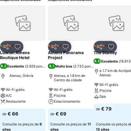
Hotel
Hotel
Hotel
4 Estrelas
4 Estrelas
4 Estrelas
Partilhar
Adicionar aos favoritos
Partilhar
Adicionar aos favoritos
Partilhar
Adicionar
Luwian Athens
Athens Panorama
The Stanley
Boutique Hotel
Project
8,5
Excelente
(
16.613
9,2
8,1
Excelente
(
3.829 pontuações
Muito boa
)
(
2.732 pontuações
)
a 1.7 km de Acrópo
Atenas
Atenas, Grécia
Atenas, a 1.8 km de
Centro da cidade
Wi-Fi grátis
Wi-Fi grátis
Wi-Fi grátis
Piscina
A/C
Piscina
Spa
Restaurante
Estacionamento
€ 79
de
€ 66
€ 69
de
de
Consulte os preços de
9
Consulte os preços de
11
Consulte os preços d
sites
sites
15 sites