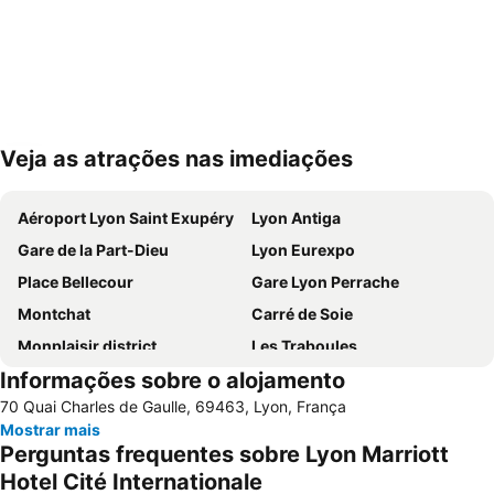
Veja as atrações nas imediações
Ampliar mapa
Aéroport Lyon Saint Exupéry
Lyon Antiga
Gare de la Part-Dieu
Lyon Eurexpo
Place Bellecour
Gare Lyon Perrache
Montchat
Carré de Soie
Monplaisir district
Les Traboules
Informações sobre o alojamento
Vaise
Mercado de Natal
70 Quai Charles de Gaulle, 69463, Lyon, França
Mermoz
Hôtel de ville de Lyon
Mostrar mais
Confluence
Centre Commercial la Part-Dieu
Perguntas frequentes sobre Lyon Marriott
Basilica of Notre-Dame de Fourvière
OL Store Lyon Centre
Hotel Cité Internationale