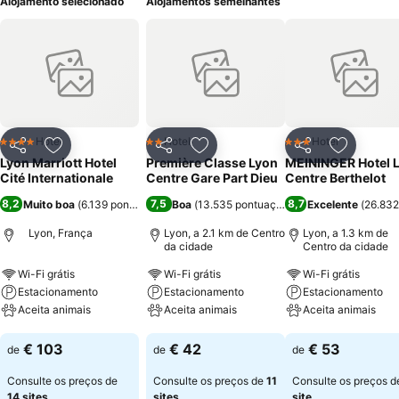
Alojamento selecionado
Alojamentos semelhantes
Hotel
Hotel
Hotel
4 Estrelas
2 Estrelas
3 Estrelas
Partilhar
Adicionar aos favoritos
Partilhar
Adicionar aos favoritos
Partilhar
Adicionar
Lyon Marriott Hotel
Première Classe Lyon
MEININGER Hotel 
Cité Internationale
Centre Gare Part Dieu
Centre Berthelot
8,2
7,5
8,7
Muito boa
(
6.139 pontuações
)
Boa
(
13.535 pontuações
)
Excelente
(
26.832
Lyon, França
Lyon, a 2.1 km de Centro
Lyon, a 1.3 km de
da cidade
Centro da cidade
Wi-Fi grátis
Wi-Fi grátis
Wi-Fi grátis
Estacionamento
Estacionamento
Estacionamento
Aceita animais
Aceita animais
Aceita animais
Ver preços
Ver preços
Ver preços
€ 103
€ 42
€ 53
de
de
de
Consulte os preços de
Consulte os preços de
11
Consulte os preços 
14 sites
sites
site