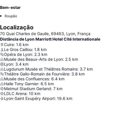
Bem-estar
Roupão
Localização
70 Quai Charles de Gaulle, 69463, Lyon, França
Distância de Lyon Marriott Hotel Cité Internationale
Cuire
:
1.6
km
Le Gros Caillou
:
1.8
km
Opéra de Lyon
:
2.3
km
Musée des Beaux-Arts de Lyon
:
2.5
km
Lyon
:
3.4
km
Lugdunum Musée et Théâtres Romains
:
3.7
km
Théâtre Gallo-Romain de Fourvière
:
3.8
km
Musée des Confluences
:
6.4
km
Halle Tony Garnier
:
6.5
km
Matmut Stadium Gerland
:
7
km
LDLC Arena
:
10
km
Lyon-Saint Exupéry Airport
:
19.6
km