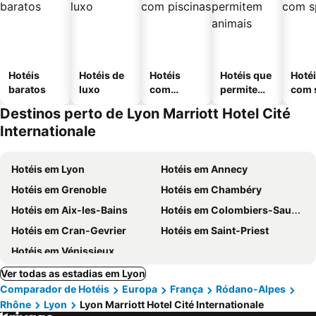
Hotéis
Hotéis de
Hotéis
Hotéis que
Hoté
baratos
luxo
com
permitem
com 
piscinas
animais
Destinos perto de Lyon Marriott Hotel Cité
Internationale
Hotéis em Lyon
Hotéis em Annecy
Hotéis em Grenoble
Hotéis em Chambéry
Hotéis em Aix-les-Bains
Hotéis em Colombiers-Saugnieu
Hotéis em Cran-Gevrier
Hotéis em Saint-Priest
Hotéis em Vénissieux
Ver todas as estadias em Lyon
Comparador de Hotéis
Europa
França
Ródano-Alpes
Rhône
Lyon
Lyon Marriott Hotel Cité Internationale