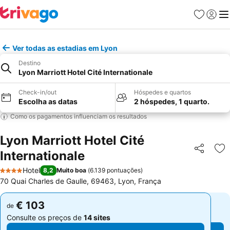
Favoritos
Iniciar
Me
Ver todas as estadias em Lyon
Destino
Lyon Marriott Hotel Cité Internationale
Check-in/out
Hóspedes e quartos
Escolha as datas
2 hóspedes, 1 quarto.
Como os pagamentos influenciam os resultados
Lyon Marriott Hotel Cité
Internationale
Partilhar
Ad
Hotel
8,2
Muito boa
(
6.139 pontuações
)
4 Estrelas
70 Quai Charles de Gaulle, 69463, Lyon, França
€ 103
€ 103
de
de
Consulte os preços de
14 sites
Consulte os preços de
14 sites