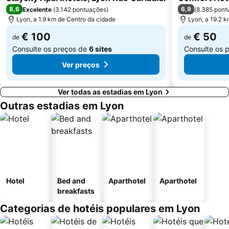
8,6
6,9
Excelente
(
3.142 pontuações
)
(
8.385 pont
Lyon, a 1.9 km de Centro da cidade
Lyon, a 19.2 
€ 100
€ 50
de
de
Consulte os preços de
6 sites
Consulte os 
Ver preços
Ver todas as estadias em Lyon
Outras estadias em Lyon
Hotel
Bed and
Aparthotel
Aparthotel
breakfasts
Categorias de hotéis populares em Lyon