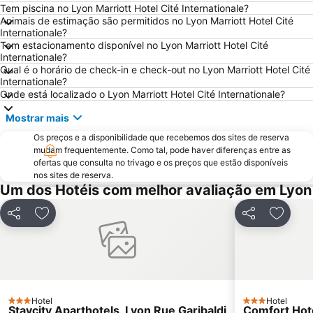
Les Brotteaux
Bellecombe
Tem piscina no Lyon Marriott Hotel Cité Internationale?
Animais de estimação são permitidos no Lyon Marriott Hotel Cité
Part-Dieu Quarter
Serin
Internationale?
Tem estacionamento disponível no Lyon Marriott Hotel Cité
Perrache
Le Point-du-Jour
Internationale?
Musée des Confluences
Stade de Gerland
Qual é o horário de check-in e check-out no Lyon Marriott Hotel Cité
Internationale?
Sanctuaire d'Ars
Cité médiévale de Pérouges
Onde está localizado o Lyon Marriott Hotel Cité Internationale?
Mostrar mais
Os preços e a disponibilidade que recebemos dos sites de reserva
mudam frequentemente. Como tal, pode haver diferenças entre as
ofertas que consulta no trivago e os preços que estão disponíveis
nos sites de reserva.
Um dos Hotéis com melhor avaliação em Lyon
Partilhar
Adicionar aos favoritos
Partilhar
Adicio
Hotel
Hotel
3 Estrelas
3 Estrelas
Staycity Aparthotels, Lyon Rue Garibaldi
Comfort Hot