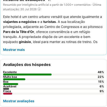
Resumido por inteligência artificial a partir de 1.000+ comentários · Última
atualização: 30 Jul 2026
Este hotel é um centro urbano versátil que atende igualmente a
viajantes a negócios
e a
turistas
. A sua localização
privilegiada, adjacente ao Centro de Congressos e ao pitoresco
Parc de la Tête d'Or
, oferece conveniência e um refúgio
tranquilo. A propriedade dispõe de um excelente e bem
equipado
ginásio
, ideal para manter as rotinas de treino. Os
hóspedes elogiam consistentemente a
equipa da receção
e os
Mostrar mais
concierges pelo seu profissionalismo e simpatia, enquanto o
extenso
buffet de pequeno-almoço
garante um começo de dia
satisfatório. Para um conforto ideal, considere solicitar um
Avaliações dos hóspedes
quarto num
andar superior
para melhores vistas e potencial
redução de ruído.
Excelente
48
%
Muito boa
22
%
Boa
15
%
Aceitável
6
%
Fraca
9
%
Mostrar avaliações