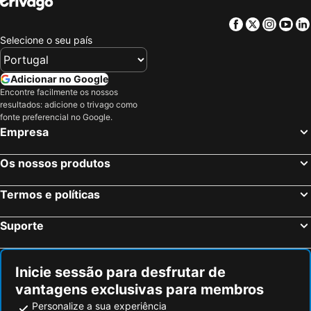
Facebook
Twitter
Insta
Yo
Selecione o seu país
Adicionar no Google
Encontre facilmente os nossos
resultados: adicione o trivago como
fonte preferencial no Google.
Empresa
Os nossos produtos
Termos e políticas
Suporte
Inicie sessão para desfrutar de
vantagens exclusivas para membros
Personalize a sua experiência