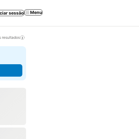
Menu
iciar sessão
 resultados