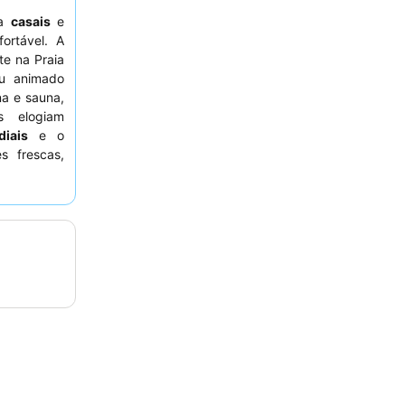
ra
casais
e
ortável. A
e na Praia
eu animado
a e sauna,
s elogiam
diais
e o
s frescas,
melhorada,