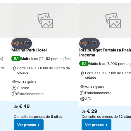
itos
Adicionar aos favoritos
Adicionar aos fav
Hotel
Hotel
4 Estrelas
3 Estrelas
Partilhar
Partilhar
Marina Park Hotel
ibis budget Fortaleza Prai
Iracema
8,1
es
)
Muito boa
(
12.153 pontuações
)
8,1
Muito boa
(
8.900 pontua
 da
Fortaleza, a 7.8 km de Centro da
cidade
Fortaleza, a 8.7 km de Cent
cidade
Wi-Fi grátis
Wi-Fi grátis
Piscina
Estacionamento
Estacionamento
A/C
€ 49
de
€ 29
de
Consulte os preços de
8 sites
Consulte os preços de
12 site
Ver preços
Ver preços