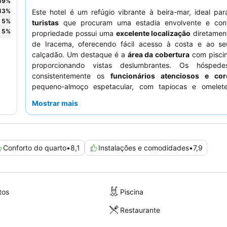
19
%
13
%
Este hotel é um refúgio vibrante à beira-mar, ideal pa
5
%
turistas
que procuram uma estadia envolvente e conf
5
%
propriedade possui uma
excelente localização
diretament
de Iracema, oferecendo fácil acesso à costa e ao s
calçadão. Um destaque é a
área da cobertura
com piscin
proporcionando vistas deslumbrantes. Os hóspede
consistentemente os
funcionários atenciosos e cor
pequeno-almoço espetacular, com tapiocas e omelete
feitas na hora. Para uma experiência verdadeiramente 
Mostrar mais
considere solicitar um quarto com
vista para o mar
.
Conforto do quarto
•
8,1
Instalações e comodidades
•
7,9
tos
Piscina
Restaurante