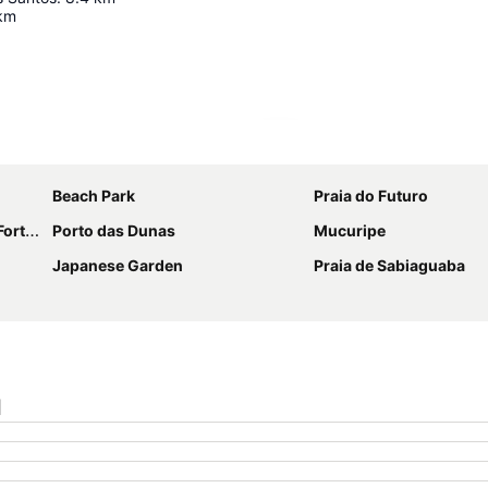
km
Ampliar mapa
Beach Park
Praia do Futuro
artins
Porto das Dunas
Mucuripe
Japanese Garden
Praia de Sabiaguaba
l