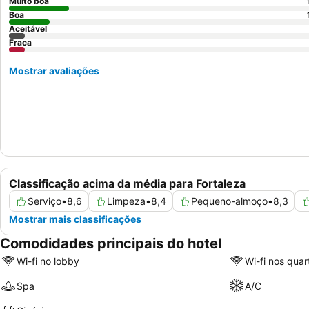
Muito boa
Boa
Aceitável
Fraca
Mostrar avaliações
Classificação acima da média para Fortaleza
Serviço
•
8,6
Limpeza
•
8,4
Pequeno-almoço
•
8,3
Mostrar mais classificações
Comodidades principais do hotel
Wi-fi no lobby
Wi-fi nos quar
Spa
A/C