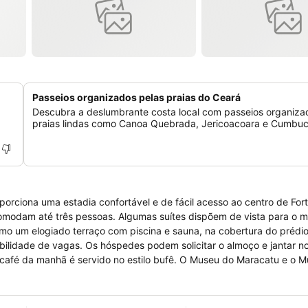
Passeios organizados pelas praias do Ceará
Descubra a deslumbrante costa local com passeios organiza
praias lindas como Canoa Quebrada, Jericoacoara e Cumbuc
ona uma estadia confortável e de fácil acesso ao centro de Fortaleza.
omodam até três pessoas. Algumas suítes dispõem de vista para o mar
omo um elogiado terraço com piscina e sauna, na cobertura do prédio
o almoço e jantar no restaurante
ido no estilo bufê. O Museu do Maracatu e o Museu da
ótimas indicações para conhecer a história local. O Aeroporto Intern