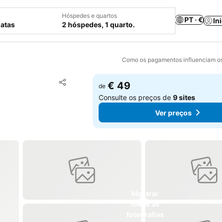
Hóspedes e quartos
PT · €
In
datas
2 hóspedes, 1 quarto.
Como os pagamentos influenciam os
Adicionar aos favoritos
€ 49
de
Partilhar
Consulte os preços de
9 sites
Ver preços