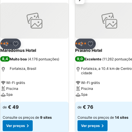
Adicionar aos favoritos
Adicionar aos favor
Hotel
Hotel
3 Estrelas
4 Estrelas
Partilhar
Partilhar
Maredomus Hotel
Praiano Hotel
8,4
9,0
Muito boa
(
4.176 pontuações
)
Excelente
(
11.262 pontuaçõ
Fortaleza, Brasil
Fortaleza, a 10.4 km de Centro
cidade
Wi-Fi grátis
Wi-Fi grátis
Piscina
Piscina
Spa
Spa
€ 49
€ 76
de
de
Consulte os preços de
9 sites
Consulte os preços de
14 sites
Ver preços
Ver preços