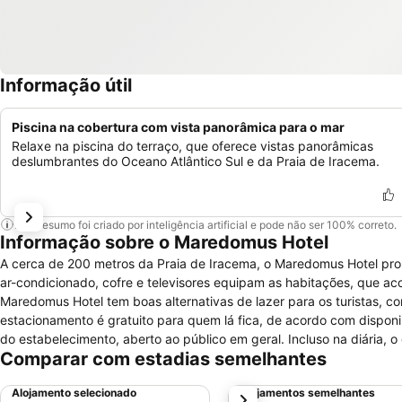
Informação útil
Piscina na cobertura com vista panorâmica para o mar
Relaxe na piscina do terraço, que oferece vistas panorâmicas
deslumbrantes do Oceano Atlântico Sul e da Praia de Iracema.
Este resumo foi criado por inteligência artificial e pode não ser 100% correto.
Informação sobre o Maredomus Hotel
A cerca de 200 metros da Praia de Iracema, o Maredomus Hotel proporci
ar-condicionado, cofre e televisores equipam as habitações, que ac
Maredomus Hotel tem boas alternativas de lazer para os turistas, c
estacionamento é gratuito para quem lá fica, de acordo com disponibilidade de vagas. Os hóspedes podem solicitar 
do estabelecimento, aberto ao público em geral. Incluso na diária, o café da manhã é serv
Comparar com estadias semelhantes
Cultura Cearense estão a cerca de um quilômetro de distância e são 
Fortaleza fica a dez quilômetros do hotel.
Alojamento selecionado
Alojamentos semelhantes
próximo