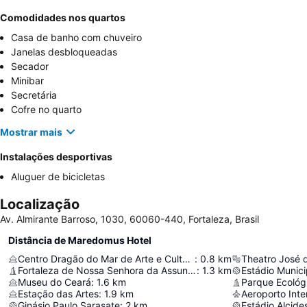
Comodidades nos quartos
Casa de banho com chuveiro
Janelas desbloqueadas
Secador
Minibar
Secretária
Cofre no quarto
Mostrar mais
Instalações desportivas
Aluguer de bicicletas
Localização
Av. Almirante Barroso, 1030, 60060-440, Fortaleza, Brasil
Distância de Maredomus Hotel
Centro Dragão do Mar de Arte e Cultura
:
0.8
km
Theatro José 
Fortaleza de Nossa Senhora da Assunção
:
1.3
km
Museu do Ceará
:
1.6
km
Parque Ecológ
Estação das Artes
:
1.9
km
Ginásio Paulo Sarasate
:
2
km
Estádio Alcide