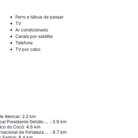
Ferro e tábua de passar
TV
Ar condicionado
Canais por satélite
Telefone
TV por cabo
de Alencar
:
2.2
km
Estádio Municipal Presidente Getúlio Vargas
:
3.9
km
ico do Cocó
:
4.6
km
Aeroporto Internacional de Fortaleza - Pinto Martins
:
6.7
km
s Santos
:
8.4
km