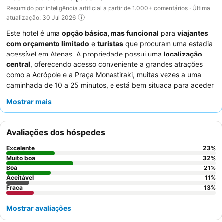
Resumido por inteligência artificial a partir de 1.000+ comentários · Última
atualização: 30 Jul 2026
Este hotel é uma
opção básica, mas funcional
para
viajantes
com orçamento limitado
e
turistas
que procuram uma estadia
acessível em Atenas. A propriedade possui uma
localização
central
, oferecendo acesso conveniente a grandes atrações
como a Acrópole e a Praça Monastiraki, muitas vezes a uma
caminhada de 10 a 25 minutos, e está bem situada para aceder
ao centro da cidade com
proximidade à estação de metro
. O
Mostrar mais
ar condicionado
geralmente funciona bem, garantindo
conforto. Os hóspedes elogiam consistentemente o
pessoal e o
serviço excecionais
, destacando uma equipa simpática e
Avaliações dos hóspedes
notavelmente prestável. Para uma estadia mais tranquila,
considere solicitar um quarto que não esteja virado para o
Excelente
23
%
elevador.
Muito boa
32
%
Boa
21
%
Aceitável
11
%
Fraca
13
%
Mostrar avaliações