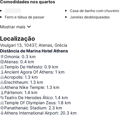
Comodidades nos quartos
Casa de banho com chuveiro
Ferro e tábua de passar
Janelas desbloqueadas
Mostrar mais
Localização
Voulgari 13, 10437, Atenas, Grécia
Distância de Marina Hotel Athens
Omonia
:
0.3
km
Atenas
:
0.4
km
Templo De Hefesto
:
0.9
km
Ancient Agora Of Athens
:
1
km
Acropolis
:
1.3
km
Erechtheum
:
1.3
km
Athena Nike Temple
:
1.3
km
Pártenon
:
1.4
km
Teatro De Herodes Ático
:
1.4
km
Temple Of Olympian Zeus
:
1.8
km
Panathenaic Stadium
:
2.3
km
Athens International Airport
:
20.3
km