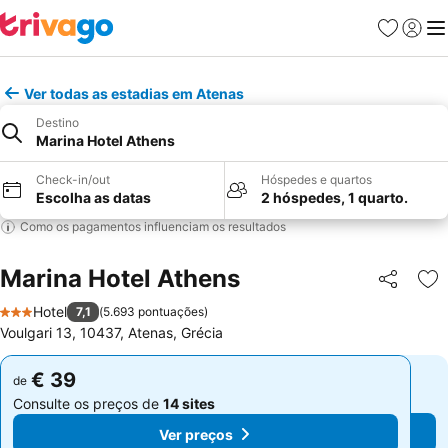
Favoritos
Iniciar
Me
Ver todas as estadias em Atenas
Destino
Marina Hotel Athens
Check-in/out
Hóspedes e quartos
Escolha as datas
2 hóspedes, 1 quarto.
Como os pagamentos influenciam os resultados
Marina Hotel Athens
Partilhar
Ad
Hotel
7,1
(
5.693 pontuações
)
3 Estrelas
Voulgari 13, 10437, Atenas, Grécia
€ 39
€ 39
de
de
Consulte os preços de
14 sites
Consulte os preços de
14 sites
Ver preços
Ver preços