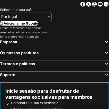
Facebook
Twitter
Insta
Yo
Selecione o seu país
Adicionar no Google
Encontre facilmente os nossos
resultados: adicione o trivago como
fonte preferencial no Google.
Empresa
Os nossos produtos
Termos e políticas
Suporte
Inicie sessão para desfrutar de
vantagens exclusivas para membros
Personalize a sua experiência