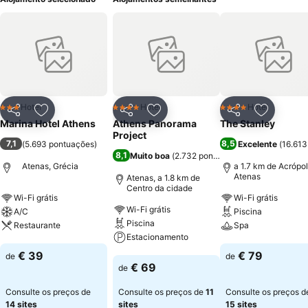
Hotel
Hotel
Hotel
3 Estrelas
4 Estrelas
4 Estrelas
Partilhar
Adicionar aos favoritos
Partilhar
Adicionar aos favoritos
Partilhar
Adicionar
Marina Hotel Athens
Athens Panorama
The Stanley
Project
7,1
8,5
(
5.693 pontuações
)
Excelente
(
16.613
8,1
Muito boa
(
2.732 pontuações
)
Atenas, Grécia
a 1.7 km de Acrópo
Atenas
Atenas, a 1.8 km de
Centro da cidade
Wi-Fi grátis
Wi-Fi grátis
Wi-Fi grátis
A/C
Piscina
Piscina
Restaurante
Spa
Estacionamento
Ver preços
Ver preços
€ 39
€ 79
de
de
Ver preços
€ 69
de
Consulte os preços de
Consulte os preços de
11
Consulte os preços d
14 sites
sites
15 sites