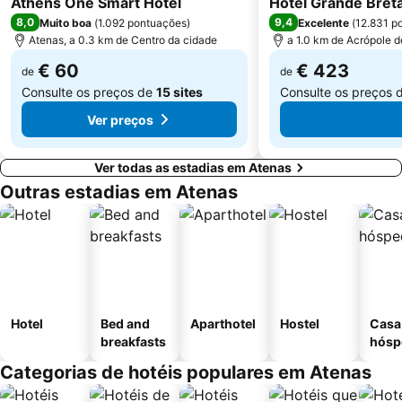
Athens One Smart Hotel
Athens University
Museu Nacional de Arqueologia
Hotel Grande Breta
8,0
9,4
Muito boa
(
1.092 pontuações
)
Excelente
(
12.831 p
Platia Mitropoleos
Merlin de Douai Mansion The Embassy of France
Atenas, a 0.3 km de Centro da cidade
a 1.0 km de Acrópole 
€ 60
€ 423
de
de
Consulte os preços de
15 sites
Consulte os preços 
Ver preços
Ver todas as estadias em Atenas
Outras estadias em Atenas
Hotel
Bed and
Aparthotel
Hostel
Casa
breakfasts
hósp
Categorias de hotéis populares em Atenas