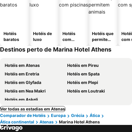
Hotéis
Hotéis de
Hotéis
Hotéis que
Hoté
baratos
luxo
com
permitem
com 
piscinas
animais
Destinos perto de Marina Hotel Athens
Hotéis em Atenas
Hotéis em Pireu
Hotéis em Eretria
Hotéis em Spata
Hotéis em Glyfada
Hotéis em Plepi
Hotéis em Nea Makri
Hotéis em Loutraki
Hotéis em Askeli
Ver todas as estadias em Atenas
Comparador de Hotéis
Europa
Grécia
Ática
Ática continental
Atenas
Marina Hotel Athens