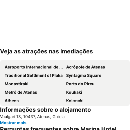
Veja as atrações nas imediações
Ampliar mapa
Aeroporto Internacional de Atenas
Acrópole de Atenas
Traditional Settlment of Plaka
Syntagma Square
Monastiraki
Porto do Pireu
Metrô de Atenas
Koukaki
Athens
Kolonaki
Informações sobre o alojamento
Parthenon
Lavrio Port
Voulgari 13, 10437, Atenas, Grécia
Psirri
Kallithea
Mostrar mais
Megaron - Athens International Conference Centre
Christmas at Syntagma Square
Perguntas frequentes sobre Marina Hotel