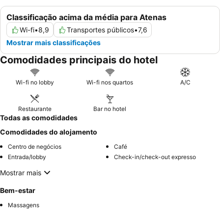
Classificação acima da média para Atenas
Wi-fi
•
8,9
Transportes públicos
•
7,6
Mostrar mais classificações
Comodidades principais do hotel
Wi-fi no lobby
Wi-fi nos quartos
A/C
Restaurante
Bar no hotel
Todas as comodidades
Comodidades do alojamento
Centro de negócios
Café
Entrada/lobby
Check-in/check-out expresso
Mostrar mais
Bem-estar
Massagens