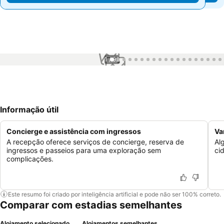
1 / 92
Informação útil
Concierge e assistência com ingressos
Va
A recepção oferece serviços de concierge, reserva de
Al
ingressos e passeios para uma exploração sem
ci
complicações.
Este resumo foi criado por inteligência artificial e pode não ser 100% correto.
Comparar com estadias semelhantes
Alojamento selecionado
Alojamentos semelhantes