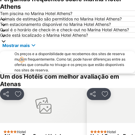
War Museum
Vouliagmeni Beach
Athens
Praia Astir
Odeon de Herodes Ático
Tem piscina no Marina Hotel Athens?
Animais de estimação são permitidos no Marina Hotel Athens?
Areios Pagos
Templo de Zeus Olímpico
Tem estacionamento disponível no Marina Hotel Athens?
Qual é o horário de check-in e check-out no Marina Hotel Athens?
Omonia
Avlaki
Onde está localizado o Marina Hotel Athens?
Eretria
Templo de Poseidon
Mostrar mais
OAKA Olympic Stadium
Rafina Port
Os preços e a disponibilidade que recebemos dos sites de reserva
Passeio por Atenas
Pedion Areos
mudam frequentemente. Como tal, pode haver diferenças entre as
ofertas que consulta no trivago e os preços que estão disponíveis
Museu da Acrópole
Neo Iraklio Attikis
nos sites de reserva.
Peiraiki
Thissio
Um dos Hotéis com melhor avaliação em
Atenas
Temple of Rome and Augustus
Square of Kolonaki
Egaleo
Agia Paraskevi
Partilhar
Adicionar aos favoritos
Partilhar
Adicionar aos
Metropolitan EXPO
Makronisos
Lefkandi
Exarchion square
Parousies
Esrever On
Aeolou street
Ermou
Hotel
Hotel
4 Estrelas
5 Estrelas