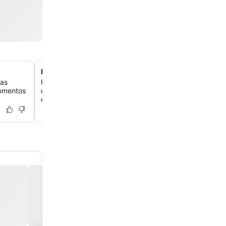
Instalações de bem-estar com spa e sauna
cas
Rejuvenesça no spa do local, que oferece serviços de
momentos
uma sala de vapor e uma sauna, além de uma academi
equipada.