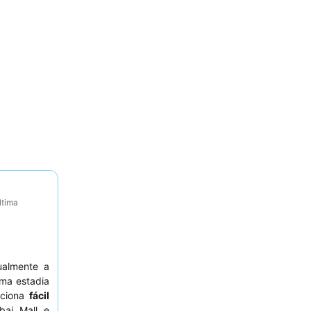
ltima
ualmente a
uma estadia
rciona
fácil
bai Mall e