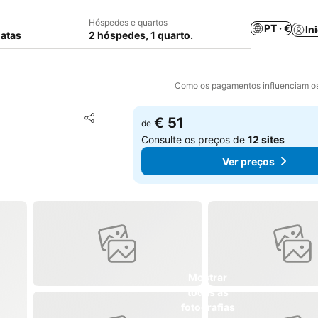
Hóspedes e quartos
PT · €
In
datas
2 hóspedes, 1 quarto.
Como os pagamentos influenciam os
Adicionar aos favoritos
€ 51
de
Partilhar
Consulte os preços de
12 sites
Ver preços