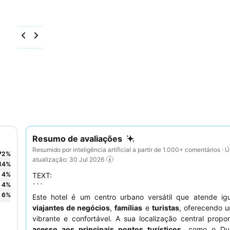
Resumo de avaliações
Resumido por inteligência artificial a partir de 1.000+ comentários · Ú
72
%
atualização: 30 Jul 2026
14
%
4
%
TEXT:
4
%
```
6
%
Este hotel é um centro urbano versátil que atende ig
viajantes de negócios
,
famílias
e
turistas
, oferecendo 
vibrante e confortável. A sua localização central propo
acesso aos principais pontos turísticos
, como o Du