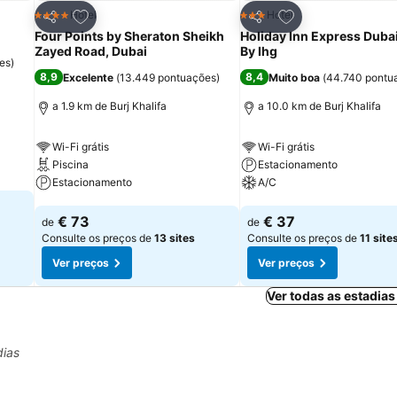
itos
Adicionar aos favoritos
Adicionar aos fav
Hotel
Hotel
4 Estrelas
3 Estrelas
Partilhar
Partilhar
Four Points by Sheraton Sheikh
Holiday Inn Express Dubai
Zayed Road, Dubai
By Ihg
es
)
8,9
8,4
Excelente
(
13.449 pontuações
)
Muito boa
(
44.740 pontu
a 1.9 km de Burj Khalifa
a 10.0 km de Burj Khalifa
Wi-Fi grátis
Wi-Fi grátis
Piscina
Estacionamento
Estacionamento
A/C
Ver preços
Ver preços
€ 73
€ 37
de
de
Consulte os preços de
13 sites
Consulte os preços de
11 site
Ver preços
Ver preços
Ver todas as estadia
dias