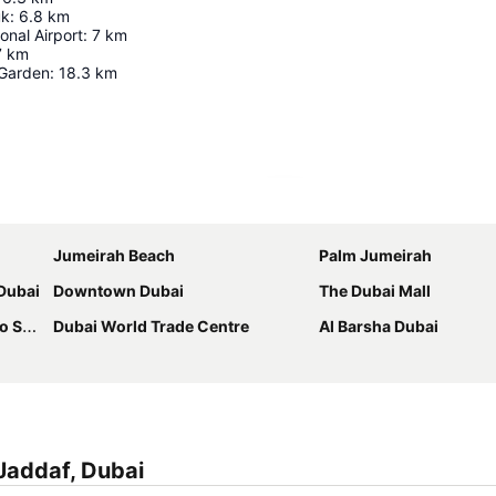
uk
:
6.8
km
onal Airport
:
7
km
7
km
 Garden
:
18.3
km
Ampliar mapa
Jumeirah Beach
Palm Jumeirah
 Dubai
Downtown Dubai
The Dubai Mall
tion
Dubai World Trade Centre
Al Barsha Dubai
 Jaddaf, Dubai