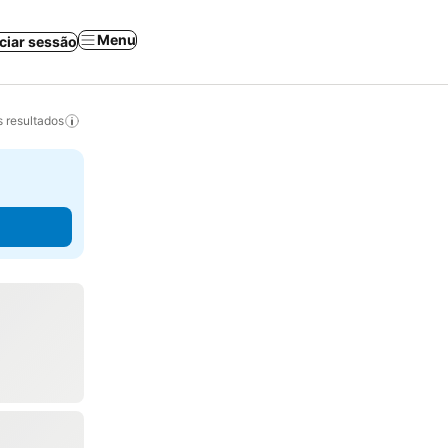
Menu
iciar sessão
 resultados