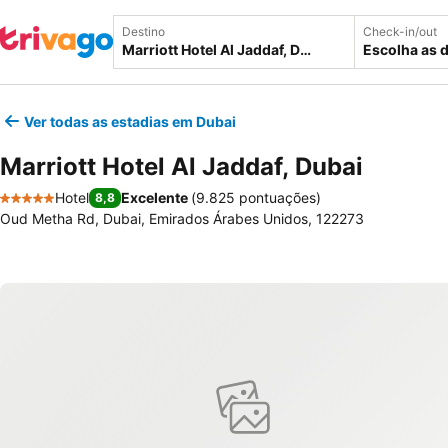
Destino
Check-in/out
Escolha as 
Ver todas as estadias em Dubai
Marriott Hotel Al Jaddaf, Dubai
Hotel
Excelente
(
9.825 pontuações
)
8,8
5 Estrelas
Oud Metha Rd, Dubai, Emirados Árabes Unidos, 122273