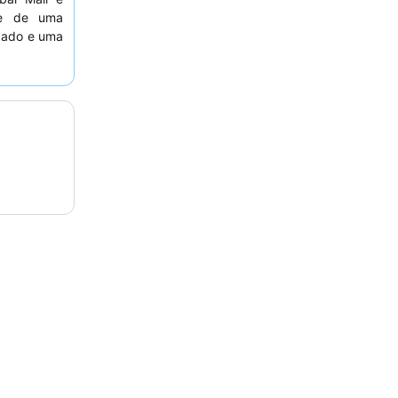
õe de uma
ado e uma
dável para
ente o
staff
 apresenta
xperiência
es
serviços