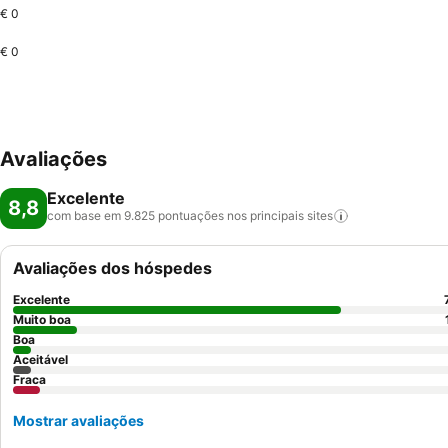
€ 0
€ 0
Avaliações
Excelente
8,8
com base em 9.825 pontuações nos principais
sites
Avaliações dos hóspedes
Excelente
Muito boa
Boa
Aceitável
Fraca
Mostrar avaliações