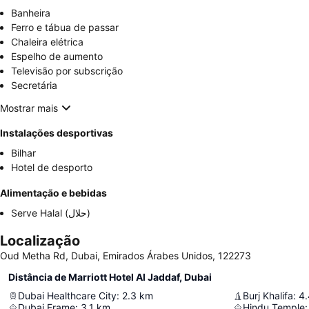
Banheira
Ferro e tábua de passar
Chaleira elétrica
Espelho de aumento
Televisão por subscrição
Secretária
Mostrar mais
Instalações desportivas
Bilhar
Hotel de desporto
Alimentação e bebidas
Serve Halal (حلال)
Localização
Oud Metha Rd, Dubai, Emirados Árabes Unidos, 122273
Distância de Marriott Hotel Al Jaddaf, Dubai
Dubai Healthcare City
:
2.3
km
Burj Khalifa
:
4.
Dubai Frame
:
3.1
km
Hindu Temple
: