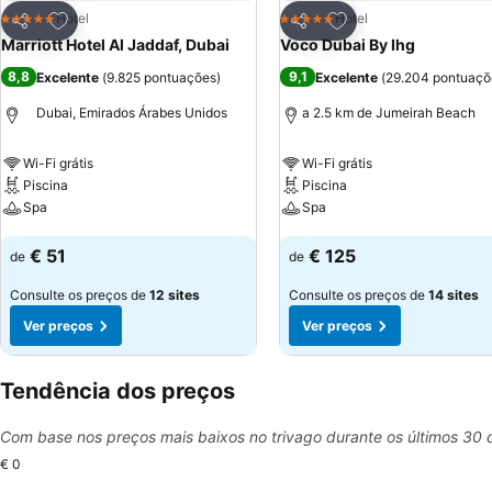
Adicionar aos favoritos
Adicionar aos favor
Hotel
Hotel
5 Estrelas
5 Estrelas
Partilhar
Partilhar
Marriott Hotel Al Jaddaf, Dubai
Voco Dubai By Ihg
8,8
9,1
Excelente
(
9.825 pontuações
)
Excelente
(
29.204 pontuaçõ
Dubai, Emirados Árabes Unidos
a 2.5 km de Jumeirah Beach
Wi-Fi grátis
Wi-Fi grátis
Piscina
Piscina
Spa
Spa
Ver preços
Ver preços
€ 51
€ 125
de
de
Consulte os preços de
12 sites
Consulte os preços de
14 sites
Ver preços
Ver preços
Tendência dos preços
Com base nos preços mais baixos no trivago durante os últimos 30 
€ 0