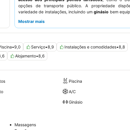
opções de transporte público. A propriedade disp
variedade de instalações, incluindo um
ginásio
bem equip
sala infantil
dedicada, garantindo uma experiência agra
Mostrar mais
todos os hóspedes. Os hóspedes elogiam consistentem
atencioso e o
extenso buffet de pequeno-almoço
, que
uma diversidade de cozinhas internacionais. Para uma e
verdadeiramente relaxante, considere utilizar os eficient
Piscina
•
9,0
Serviço
•
8,9
Instalações e comodidades
•
8,8
de valet parking
e explorar o tranquilo spa.
```
8,6
Alojamento
•
8,6
tos
Piscina
to
A/C
Ginásio
Massagens