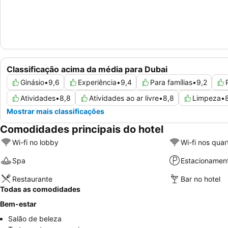
Classificação acima da média para Dubai
Ginásio
•
9,6
Experiência
•
9,4
Para famílias
•
9,2
Atividades
•
8,8
Atividades ao ar livre
•
8,8
Limpeza
•
Mostrar mais classificações
Comodidades principais do hotel
Wi-fi no lobby
Wi-fi nos quar
Spa
Estacionamen
Restaurante
Bar no hotel
Todas as comodidades
Bem-estar
Salão de beleza