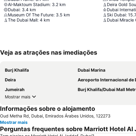
Al-Maktoum Stadium
:
3.2
km
Deira Gold So
Dubai
:
3.4
km
Dubai Internati
Museum Of The Future
:
3.5
km
Ski Dubai
:
15.
The Dubai Mall
:
4
km
Dubai Miracle
Veja as atrações nas imediações
Burj Khalifa
Dubai Marina
Deira
Aeroporto Internacional de
Jumeirah
Burj Khalifa/Dubai Mall Metro Sta
Mostrar mais
Informações sobre o alojamento
Oud Metha Rd, Dubai, Emirados Árabes Unidos, 122273
Mostrar mais
Perguntas frequentes sobre Marriott Hotel Al
Tem piscina no Marriott Hotel Al Jaddaf, Dubai?