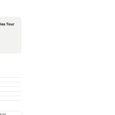
les Tour
a no