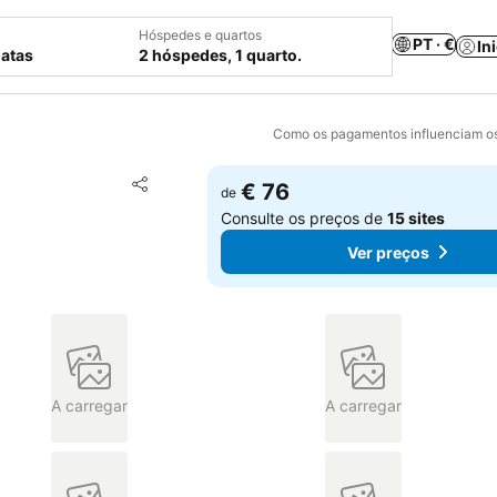
Hóspedes e quartos
PT · €
In
datas
2 hóspedes, 1 quarto.
Como os pagamentos influenciam os
Adicionar aos favoritos
€ 76
de
Partilhar
Consulte os preços de
15 sites
Ver preços
A carregar
A carregar