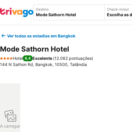
Destino
Check-in/out
Escolha as 
Ver todas as estadias em Bangkok
Mode Sathorn Hotel
Hotel
Excelente
(
12.062 pontuações
)
8,4
4 Estrelas
144 N Sathon Rd, Bangkok, 10500, Tailândia
A carregar