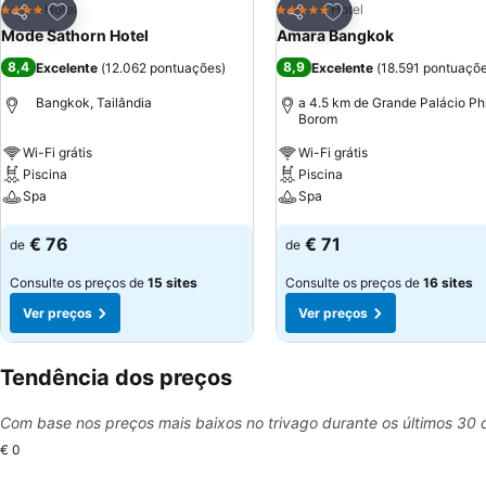
Adicionar aos favoritos
Adicionar aos favor
Hotel
Hotel
4 Estrelas
5 Estrelas
Partilhar
Partilhar
Mode Sathorn Hotel
Amara Bangkok
8,4
8,9
Excelente
(
12.062 pontuações
)
Excelente
(
18.591 pontuaçõ
Bangkok, Tailândia
a 4.5 km de Grande Palácio Ph
Borom
Wi-Fi grátis
Wi-Fi grátis
Piscina
Piscina
Spa
Spa
Ver preços
Ver preços
€ 76
€ 71
de
de
Consulte os preços de
15 sites
Consulte os preços de
16 sites
Ver preços
Ver preços
Tendência dos preços
Com base nos preços mais baixos no trivago durante os últimos 30 
€ 0