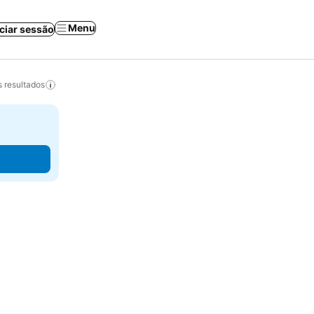
Menu
iciar sessão
 resultados