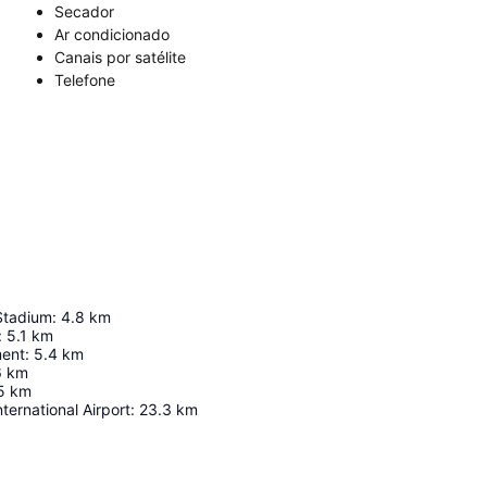
Secador
Ar condicionado
Canais por satélite
Telefone
Stadium
:
4.8
km
:
5.1
km
ment
:
5.4
km
6
km
5
km
ernational Airport
:
23.3
km