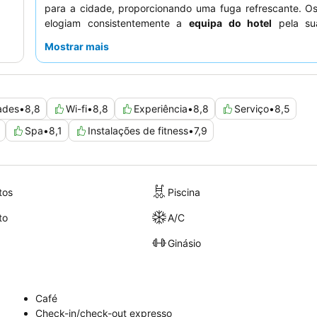
para a cidade, proporcionando uma fuga refrescante. O
elogiam consistentemente a
equipa do hotel
pela sua
excecional e o
buffet de pequeno-almoço
pela sua sele
Mostrar mais
variada. Para aqueles que procuram vistas deslumbra
atmosfera vibrante, o
bar no último piso
é altamente r
para desfrutar de espetaculares pores do sol sobre a cida
ades
•
8,8
Wi-fi
•
8,8
Experiência
•
8,8
Serviço
•
8,5
Spa
•
8,1
Instalações de fitness
•
7,9
tos
Piscina
to
A/C
Ginásio
Café
Check-in/check-out expresso