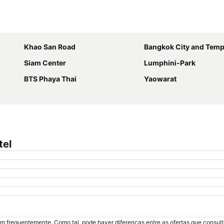
Ampliar mapa
Khao San Road
Bangkok City and Temp
Siam Center
Lumphini-Park
BTS Phaya Thai
Yaowarat
tel
m frequentemente. Como tal, pode haver diferenças entre as ofertas que consult