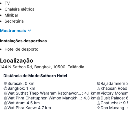
TV
Chaleira elétrica
Minibar
Secretária
Mostrar mais
Instalações desportivas
Hotel de desporto
Localização
144 N Sathon Rd, Bangkok, 10500, Tailândia
Distância de Mode Sathorn Hotel
Surasak
:
0
km
Rajadamnern 
Bangkok
:
1
km
Khaosan Road
Wat Suthat Thep Wararam Ratchaworamahawihan
:
4.1
km
Victory Monu
Wat Phra Chettuphon Wimon Mangkhalaram Ratchaworamahawihan
:
4.3
km
Dusit Palace
:
Wat Arun
:
4.5
km
Chatuchak
:
9.
Wat Phra Kaew
:
4.7
km
Don Mueang Int