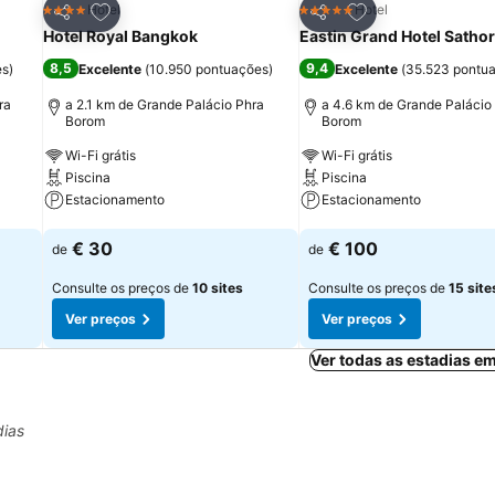
itos
Adicionar aos favoritos
Adicionar aos fav
Hotel
Hotel
4 Estrelas
5 Estrelas
Partilhar
Partilhar
Hotel Royal Bangkok
Eastin Grand Hotel Satho
8,5
9,4
es
)
Excelente
(
10.950 pontuações
)
Excelente
(
35.523 pontu
ra
a 2.1 km de Grande Palácio Phra
a 4.6 km de Grande Palácio
Borom
Borom
Wi-Fi grátis
Wi-Fi grátis
Piscina
Piscina
Estacionamento
Estacionamento
Ver preços
Ver preços
€ 30
€ 100
de
de
Consulte os preços de
10 sites
Consulte os preços de
15 site
Ver preços
Ver preços
Ver todas as estadias e
dias