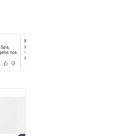
Piscina infinita com vista para a cidade
 Spa,
Relaxe e se refresque na piscina infinita do 11º andar, 
gens nos
vistas pitorescas do horizonte da cidade e dos Skytrain
passam.