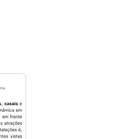
tima
s
,
casais
e
inâmica em
e em frente
às atrações
talações é,
tes vistas