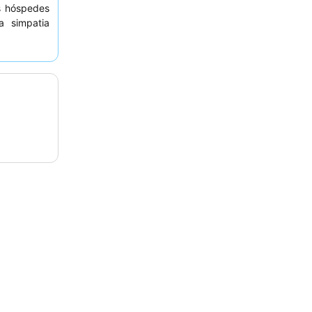
s hóspedes
 simpatia
ção vasta e
ntes e uma
ecomendado
de.