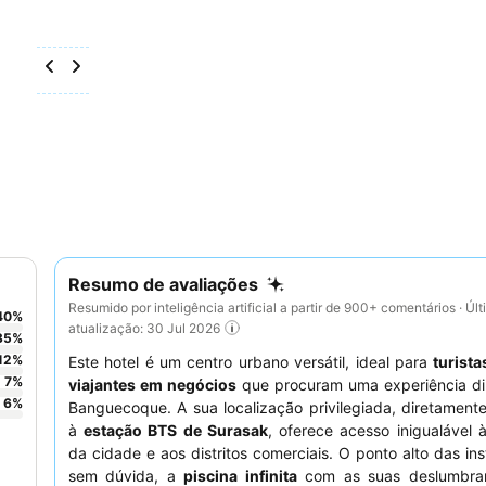
Resumo de avaliações
Resumido por inteligência artificial a partir de 900+ comentários · Úl
40
%
atualização: 30 Jul 2026
35
%
12
%
Este hotel é um centro urbano versátil, ideal para
turista
7
%
viajantes em negócios
que procuram uma experiência d
6
%
Banguecoque. A sua localização privilegiada, diretament
à
estação BTS de Surasak
, oferece acesso inigualável 
da cidade e aos distritos comerciais. O ponto alto das ins
sem dúvida, a
piscina infinita
com as suas deslumbran