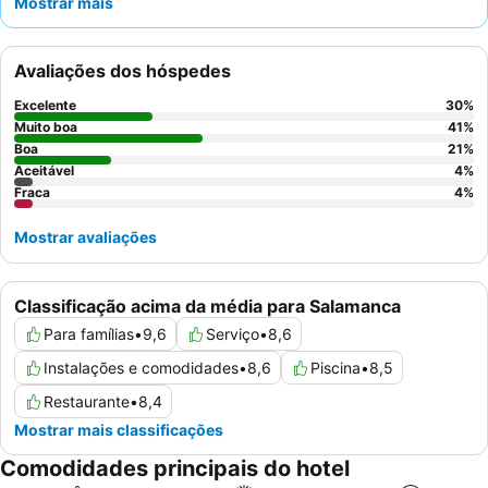
Mostrar mais
destacado pela sua deliciosa culinária caseira. Para uma estadia
mais tranquila, considere solicitar uma casa móvel ou bungalow,
que são frequentemente elogiados pelas suas camas
Avaliações dos hóspedes
confortáveis e ar condicionado eficaz.
Excelente
30
%
Muito boa
41
%
Boa
21
%
Aceitável
4
%
Fraca
4
%
Mostrar avaliações
Classificação acima da média para Salamanca
Para famílias
•
9,6
Serviço
•
8,6
Instalações e comodidades
•
8,6
Piscina
•
8,5
Restaurante
•
8,4
Mostrar mais classificações
Comodidades principais do hotel