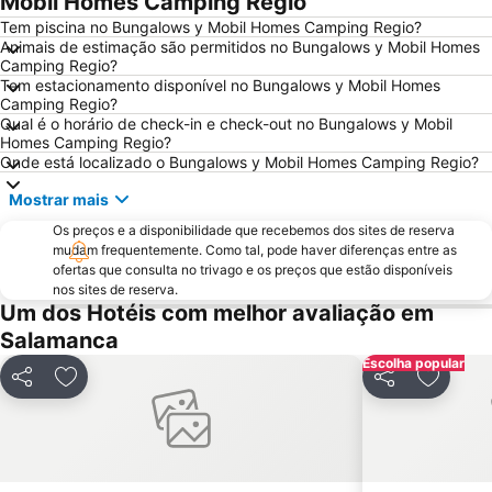
Mobil Homes Camping Regio
Universidad
Chinchibarra
Tem piscina no Bungalows y Mobil Homes Camping Regio?
Animais de estimação são permitidos no Bungalows y Mobil Homes
Parque de San Francisco
Blanco
Camping Regio?
Tem estacionamento disponível no Bungalows y Mobil Homes
Helmántico Stadium
Salamanca Airport
Camping Regio?
San José
Montalvo
Qual é o horário de check-in e check-out no Bungalows y Mobil
Homes Camping Regio?
Ieronimus
Rúa Mayor
Onde está localizado o Bungalows y Mobil Homes Camping Regio?
Salesas
Carmelitas - Oeste
Mostrar mais
Colegio Mayor Arzobispo Fonseca o de los Irlandeses de Salamanca
Pizarrales
Os preços e a disponibilidade que recebemos dos sites de reserva
mudam frequentemente. Como tal, pode haver diferenças entre as
ofertas que consulta no trivago e os preços que estão disponíveis
nos sites de reserva.
Um dos Hotéis com melhor avaliação em
Salamanca
Escolha popular
Partilhar
Adicionar aos favoritos
Partilhar
Adicion