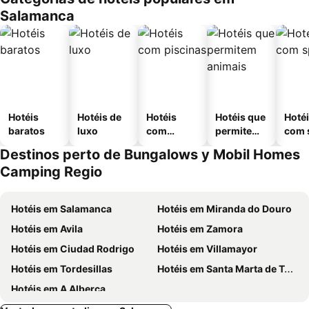
Salamanca
Hotéis
Hotéis de
Hotéis
Hotéis que
Hoté
baratos
luxo
com
permitem
com 
piscinas
animais
Destinos perto de Bungalows y Mobil Homes
Camping Regio
Hotéis em Salamanca
Hotéis em Miranda do Douro
Hotéis em Avila
Hotéis em Zamora
Hotéis em Ciudad Rodrigo
Hotéis em Villamayor
Hotéis em Tordesillas
Hotéis em Santa Marta de Tormes
Hotéis em A Alberca