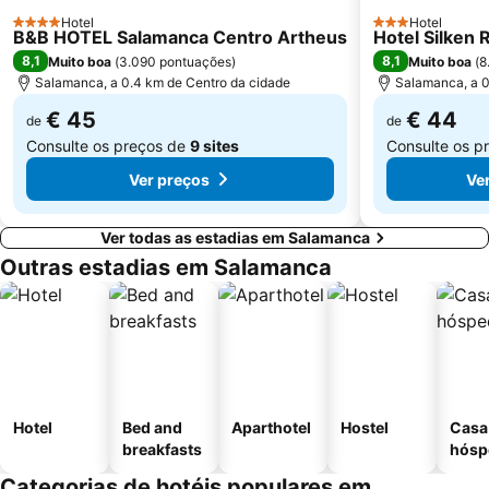
Hotel
Hotel
4 Estrelas
3 Estrelas
B&B HOTEL Salamanca Centro Artheus
Hotel Silken 
8,1
8,1
Muito boa
(
3.090 pontuações
)
Muito boa
(
8
Salamanca, a 0.4 km de Centro da cidade
Salamanca, a 0
€ 45
€ 44
de
de
Consulte os preços de
9 sites
Consulte os p
Ver preços
Ve
Ver todas as estadias em Salamanca
Outras estadias em Salamanca
Hotel
Bed and
Aparthotel
Hostel
Casa
breakfasts
hósp
Categorias de hotéis populares em