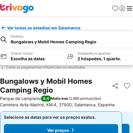
Favoritos
Iniciar
Me
Ver todas as estadias em Salamanca
Destino
Bungalows y Mobil Homes Camping Regio
Check-in/out
Hóspedes e quartos
Escolha as datas
2 hóspedes, 1 quarto.
Como os pagamentos influenciam os resultados
Bungalows y Mobil Homes
Camping Regio
Partilhar
Ad
Parque de campismo
8,4
Muito boa
(
2.686 pontuações
)
Carretera Avila-Madrid, KM.4, 37900, Salamanca, Espanha
Selecione as datas para ver os preços exatos.
Selecione as datas para ver os preços exatos.
Ver preços
Ver preços