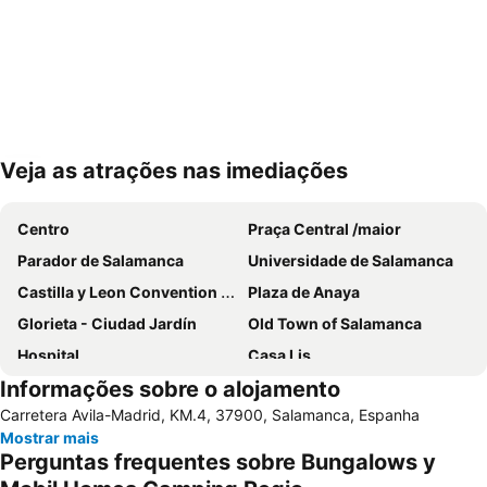
Veja as atrações nas imediações
Ampliar mapa
Centro
Praça Central /maior
Parador de Salamanca
Universidade de Salamanca
Castilla y Leon Convention Center
Plaza de Anaya
Glorieta - Ciudad Jardín
Old Town of Salamanca
Hospital
Casa Lis
Informações sobre o alojamento
Puente Romano
Barrio del Carmen
Carretera Avila-Madrid, KM.4, 37900, Salamanca, Espanha
Tejares
La Vega
Mostrar mais
Igreja e convento de San Esteban
Virgen de la Vega
Perguntas frequentes sobre Bungalows y
Catedral Velha de Salamanca
Universidad Pontificia de Salamanca