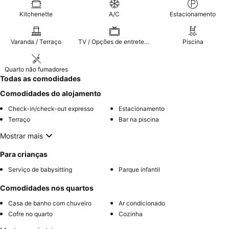
Kitchenette
A/C
Estacionamento
Varanda / Terraço
TV / Opções de entretenimento
Piscina
Quarto não fumadores
Todas as comodidades
Comodidades do alojamento
Check-in/check-out expresso
Estacionamento
Terraço
Bar na piscina
Mostrar mais
Para crianças
Serviço de babysitting
Parque infantil
Comodidades nos quartos
Casa de banho com chuveiro
Ar condicionado
Cofre no quarto
Cozinha