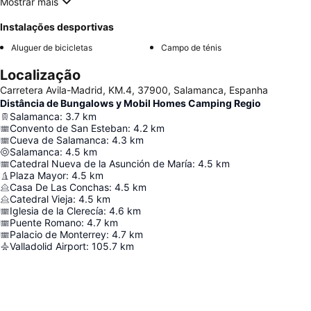
Mostrar mais
Instalações desportivas
Aluguer de bicicletas
Campo de ténis
Localização
Carretera Avila-Madrid, KM.4, 37900, Salamanca, Espanha
Distância de Bungalows y Mobil Homes Camping Regio
Salamanca
:
3.7
km
Convento de San Esteban
:
4.2
km
Cueva de Salamanca
:
4.3
km
Salamanca
:
4.5
km
Catedral Nueva de la Asunción de María
:
4.5
km
Plaza Mayor
:
4.5
km
Casa De Las Conchas
:
4.5
km
Catedral Vieja
:
4.5
km
Iglesia de la Clerecía
:
4.6
km
Puente Romano
:
4.7
km
Palacio de Monterrey
:
4.7
km
Valladolid Airport
:
105.7
km