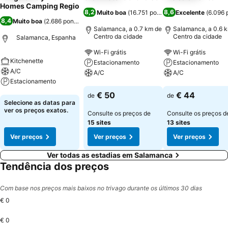
Homes Camping Regio
8,2
8,6
Muito boa
(
16.751 pontuações
Excelente
)
(
6.096 
8,4
Muito boa
(
2.686 pontuações
)
Salamanca, a 0.7 km de
Salamanca, a 0.6 
Centro da cidade
Centro da cidade
Salamanca, Espanha
Wi-Fi grátis
Wi-Fi grátis
Kitchenette
Estacionamento
Estacionamento
A/C
A/C
A/C
Estacionamento
Ver preços
Ver preços
€ 50
€ 44
de
de
Ver preços
Selecione as datas para
ver os preços exatos.
Consulte os preços de
Consulte os preços d
15 sites
13 sites
Ver preços
Ver preços
Ver preços
Ver todas as estadias em Salamanca
Tendência dos preços
Com base nos preços mais baixos no trivago durante os últimos 30 dias
€ 0
€ 0