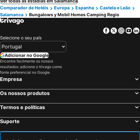
Ver todas as estadias em Salamanca
Comparador de Hotéis
Europa
Espanha
Castela e Leão
Salamanca
Bungalows y Mobil Homes Camping Regio
Facebook
Twitter
Insta
Yo
Selecione o seu país
Adicionar no Google
Encontre facilmente os nossos
resultados: adicione o trivago como
fonte preferencial no Google.
Empresa
Os nossos produtos
Termos e políticas
Suporte